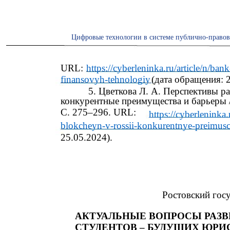
Цифровые технологии в системе публично-правов
URL:
https://cyberleninka.ru/article/n/ban
finansovyh-tehnologiy
(дата обращения: 2
5. Цветкова Л. А. Перспективы р
конкурентные преимущества и барьеры //
С. 275–296. URL:
https://cyberleninka.
blokcheyn-v-rossii-konkurentnye-preimusch
25.05.2024).
Ростовский гос
АКТУАЛЬНЫЕ ВОПРОСЫ РАЗ
СТУДЕНТОВ – БУДУЩИХ ЮРИ