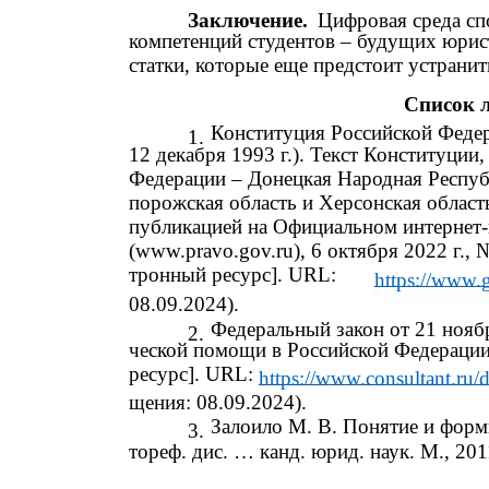
Заключение.
Цифровая среда сп
компетенций студентов – будущих юрист
статки, которые еще предстоит устранит
Список 
Конституция Российской Феде
1.
12 декабря 1993 г.). Текст Конституци
Федерации – Донецкая Народная Республ
порожская область и Херсонская област
публикацией на Официальном интернет
(www.pravo.gov.ru), 6 октября 2022 г.
тронный ресурс]. URL:
https://www.g
08.09.2024).
Федеральный закон от 21 нояб
2.
ческой помощи в Российской Федераци
ресурс]. URL:
https://www.consultant.
щения: 08.09.2024).
Залоило М. В. Понятие и форм
3.
тореф. дис. … канд. юрид. наук. М., 2011