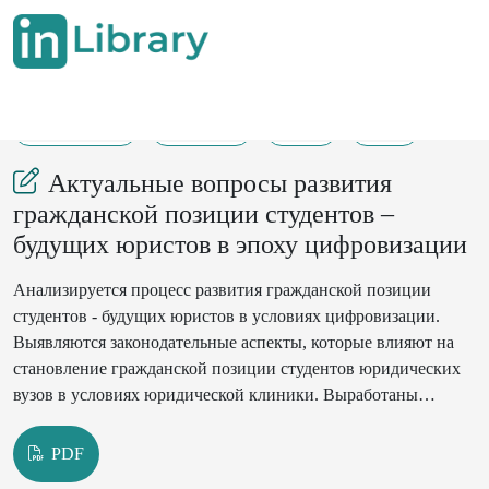
21-07-2025
106-108
69
19
Актуальные вопросы развития
гражданской позиции студентов –
будущих юристов в эпоху цифровизации
Анализируется процесс развития гражданской позиции
студентов - будущих юристов в условиях цифровизации.
Выявляются законодательные аспекты, которые влияют на
становление гражданской позиции студентов юридических
вузов в условиях юридической клиники. Выработаны
предложения по улучшению системы оказания
государственной бесплатной юридической помощи.
PDF
Актуализируется необходимость дальнейшего развития