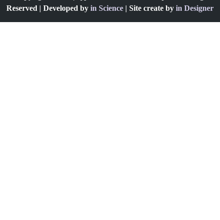
Reserved | Developed by
in Science
| Site create by
in Designer