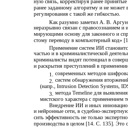
ную связь, корректируя ранее принятые 
ранее заданному алгоритму и не может 
регулирования с такой же гибкостью.
Как разумно заметил А. В. Аргун
неразрывно связан с правосознанием и 
мирующими основу для законного и спр
стому переводу в компьютерный код» [1.
Применение систем ИИ становитс
частью и в криминалистической деятельн
криминалисты видят потенциал в совер
и раскрытия преступлений в применении
современных методов шифрова
1.
систем обнаружения вторжений
2.
(напр., Intrusion Detection Systems, ID
метода Temeline для выявлени
3.
мистского характера с применением те
Внедрение ИИ и иных инновацио
и нейронные сети, в судебно-экспертну
сить эффективность не только экспертно
производства в целом [14. С. 135]. Это