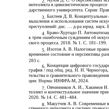
2.
интеллекта в цивилистическом процессе 
дарственного университета. Серия: Прав
Бахтеев Д. В. Концептуальные
3.
мышления и использования систем искус
преступлений: дис. … д-ра юрид. наук. Е
Браво-Хуртадо П. Автоматизац
4.
к трем ошибочным суждениям об искусст
ского процесса. 2018. № 1. С. 181–199.
Изотов А. В. Налоговые право
5.
временное состояние и перспективы разв
283 с.
Концепция цифрового государс
6.
графия / под общ. ред. Н. Н. Черногора
тельства и сравнительного правоведени
ции: Норма: ИНФРА-М, 2024.
Овчинников А. И., Хакимов И.
7.
теллект и контекстуальное значение при
2020. № 14. С. 481–484.
Макутчев А. В. Современные в
8.
ственного интеллекта в систему правос