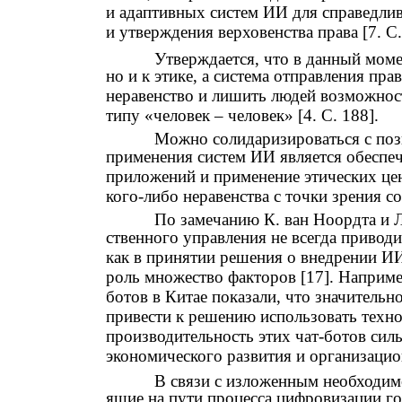
и адаптивных систем ИИ для справедли
и утверждения верховенства права [7. С.
Утверждается, что в данный моме
но и к этике, а система отправления пр
неравенство и лишить людей возможнос
типу «человек – человек» [4. С. 188].
Можно солидаризироваться с пози
применения систем ИИ является обеспе
приложений и применение этических цен
кого-либо неравенства с точки зрения с
По замечанию К. ван Ноордта и Л
ственного управления не всегда приводи
как в принятии решения о внедрении И
роль множество факторов [17]. Наприме
ботов в Китае показали, что значитель
привести к решению использовать техно
производительность этих чат-ботов силь
экономического развития и организацио
В связи с изложенным необходим
ящие на пути процесса цифровизации г