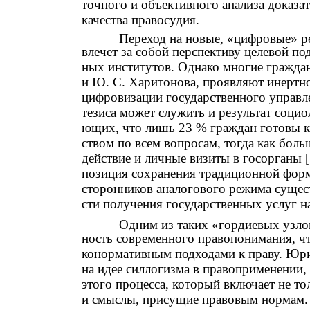
точного и объективного анализа доказа
качества правосудия.
Переход на новые, «цифровые» р
влечет за собой перспективу целевой п
ных институтов. Однако многие граждан
и Ю. С. Харитонова, проявляют инертн
цифровизации государственного управле
тезиса может служить и результат соци
ющих, что лишь 23 % граждан готовы к
ством по всем вопросам, тогда как бол
действие и личные визиты в госорганы [
позиция сохранения традиционной форм
сторонников аналогового режима сущес
сти получения государственных услуг на
Одним из таких «гордиевых узло
ность современного правопонимания, ч
конормативным подходами к праву. Юр
на идее силлогизма в правоприменении
этого процесса, который включает не то
и смыслы, присущие правовым нормам. 