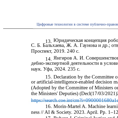
Цифровые технологии в системе публично-правов
Юридическая концепция робот
13.
С. Б. Бальхаева, Ж. А. Гаунова и др.; от
Проспект, 2019. 240 с.
Янгиров А. И. Совершенствов
14.
дебно-экспертной деятельности в услов
наук. Уфа, 2024. 235 с.
15.
Declaration by the Committee of
or artificial-intelligence-enabled decision m
(Adopted by the Committee of Ministers o
the Ministers' Deputies) (Decl(17/03/202
https://search.coe.int/cm?i=0900001680a1
16.
Morin-Martel A. Machine learnin
ness // AI & Society. 2023. April. Pp. 1–12