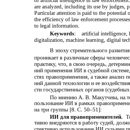
of artificial intelligence in law enforcemen
are analyzed, including its use by judges, 
Particular attention is paid to the potentia
the efficiency of law enforcement processe
to legal information.
Keywords
:
artificial intelligence,
digitalization, machine learning, digital te
В эпоху стремительного развити
проникает в различные сферы человече
практику, что, в свою очередь, детерми
ний применения ИИ в судебной системе,
стях правоприменения, а также анализ 
ний данной технологии и ее воздействия
сти государственных органов (судебных
По мнению А. В. Макутчева, на 
пользование ИИ в рамках правопримени
на три группы [8. С. 50–51]:
ИИ для правоприменителей
.
Т
тивно внедряются в работу судей, долж
спективно использование ИИ судьями п