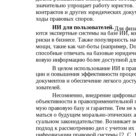
значительно упрощает работу юристов. 
контрактов и других юридических докум
ходы правовых споров.
ИИ для пользователей.
Для физ
ются экспертные системы на базе ИИ, 
риски в бизнесе. Также популярность н
мощи, такие как чат-боты (например, DoN
способные отвечать на базовые юридиче
вовую информацию более доступной для
В целом использование ИИ в прав
ции и повышения эффективности процес
документов и обеспечение легкого дост
зователей.
Несомненно, внедрение цифровы
объективности в правоприменительной п
мую правовую базу и гарантии. Тем не м
маться о будущем морально-этических а
суальном законодательстве. Возникает 
подход к рассмотрению дел с учетом их
цифровизации правовой системы [2. С. 