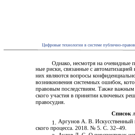
Цифровые технологии в системе публично-правов
Однако, несмотря на очевидные п
ные риски, связанные с автоматизацие
них являются вопросы конфиденциально
возникновения системных ошибок, кото
правовым последствиям. Также важным а
ского участия в принятии ключевых ре
правосудия.
Список 
Аргунов А. В. Искусственный и
1.
ского процесса. 2018. № 5. С. 32–49.
Аулов Д. С. О перспективах и