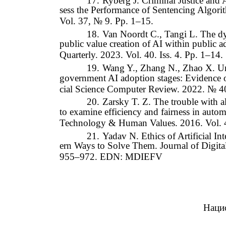
17.
Ryberg J. Criminal Justice and 
sess the Performance of Sentencing Algori
Vol. 37, № 9. Pp. 1–15.
18.
Van Noordt C., Tangi L. The dyn
public value creation of AI within public 
Quarterly. 2023. Vol. 40. Iss. 4. Pp. 1–14.
19.
Wang Y., Zhang N., Zhao X. Und
government AI adoption stages: Evidence o
cial Science Computer Review. 2022. № 4
20.
Zarsky T. Z. The trouble with a
to examine efficiency and fairness in auto
Technology & Human Values. 2016. Vol. 
21.
Yadav N. Ethics of Artificial I
ern Ways to Solve Them. Journal of Digit
955–972. EDN: MDIEFV
Наци