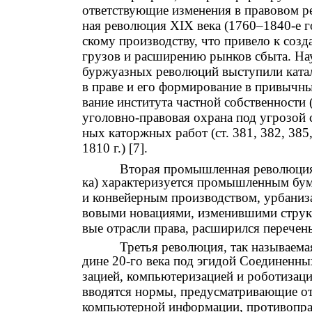
ответствующие изменения в правовом р
ная революция XIX века (1760–1840-е г
скому производству, что привело к соз
грузов и расширению рынков сбыта. На
буржуазных революций выступили ката
в праве и его формирование в привычн
вание института частной собственности
уголовно-правовая охрана под угрозой 
ных каторжных работ (ст. 381, 382, 38
1810 г.) [7].
Вторая промышленная революция 
ка) характеризуется промышленным бу
и конвейерным производством, урбаниза
вовыми новациями, изменившими структ
вые отрасли права, расширился перечен
Третья революция, так называема
дине 20-го века под эгидой Соединенны
зацией, компьютеризацией и роботизаци
вводятся нормы, предусматривающие отв
компьютерной информации, противопра