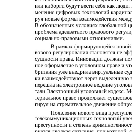
или киборги будут вести себя как люди
менение цифровых технологий кардинал
руя новые формы взаимодействия межд
В обозначенных условиях глобальной ц
проблема адекватного правового регул
социально-правовыми отношениями.
В рамках формирующейся новой 
вового регулирования становятся не эф
сущности права. Инновации должны пол
ное оформление в уголовном праве и уг
британия уже внедрила виртуальные суд
ки взаимодействуют через выделенную 
перешла на электронное ведение уголо
тали Электронный уголовный кодекс. М
териальное право продолжает существов
гируя на стремительное движение обще
Появление нового вида преступл
телекоммуникационных технологий уве
преступности и степень криминогенност
руется двоякая ситуация, при которой, 