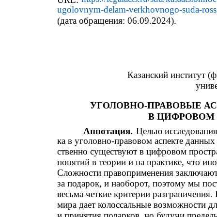
ugolovnym-delam-verkhovnogo-suda-rossii
(дата обращения: 06.09.2024).
Казанский институт (ф
унив
УГОЛОВНО-ПРАВОВЫЕ АС
В ЦИФРОВОМ
Аннотация.
Целью исследования 
ка в уголовно-правовом аспекте данных 
ственно существуют в цифровом простра
понятий в теории и на практике, что ин
Сложности правоприменения заключаютс
за подарок, и наоборот, поэтому мы пос
весьма четкие критерии разграничения.
мира дает колоссальные возможности дл
и принятия подарков, но будучи преде