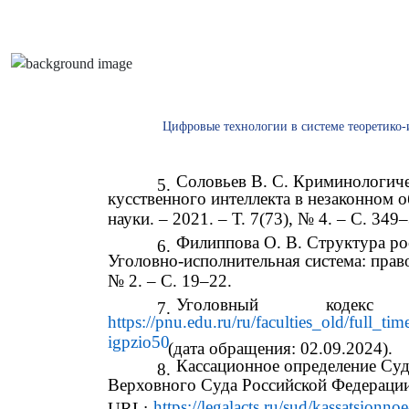
Цифровые технологии в системе теоретико-
Соловьев В. С. Криминологиче
5.
кусственного интеллекта в незаконном 
науки. – 2021. – Т. 7(73), № 4. – С. 349
Филиппова О. В. Структура ро
6.
Уголовно-исполнительная система: право
№ 2. – С. 19–22.
Уголовный
кодекс
7.
https://pnu.edu.ru/ru/faculties_old/full_tim
igpzio50
(дата обращения: 02.09.2024).
Кассационное определение Суд
8.
Верховного Суда Российской Федерации
https://legalacts.ru/sud/kassatsionn
URL: