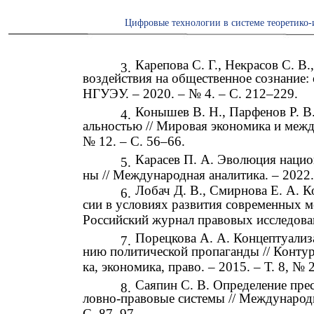
Цифровые технологии в системе теоретико-
Карепова С. Г., Некрасов С. В
3.
воздействия на общественное сознание: 
НГУЭУ. – 2020. – № 4. – С. 212–229.
Конышев В. Н., Парфенов Р. В
4.
альностью // Мировая экономика и межд
№ 12. – С. 56–66.
Карасев П. А. Эволюция нацио
5.
ны // Международная аналитика. – 2022. 
Лобач Д. В., Смирнова Е. А. К
6.
сии в условиях развития современных ме
Российский журнал правовых исследовани
Порецкова А. А. Концептуализ
7.
нию политической пропаганды // Конту
ка, экономика, право. – 2015. – Т. 8, № 2
Саяпин С. В. Определение прес
8.
ловно-правовые системы // Международно
С. 87–97.