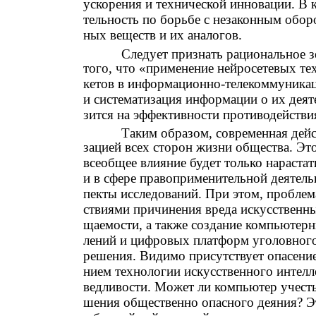
ускорения и технической инновации. В 
тельность по борьбе с незаконным обор
ных веществ и их аналогов.
Следует признать рациональное з
того, что «применение нейросетевых те
кетов в информационно-телекоммуникаци
и систематизация информации о их дея
зится на эффективности противодействия
Таким образом, современная дейс
зацией всех сторон жизни общества. Эт
всеобщее влияние будет только нарастать
и в сфере правоприменительной деятельн
пекты исследований. При этом, проблем
ствиями причинения вреда искусственны
щаемости, а также создание компьютер
лений и цифровых платформ уголовного 
решения. Видимо присутствует опасение
нием технологии искусственного интелле
ведливости. Может ли компьютер учесть
шения общественно опасного деяния? 