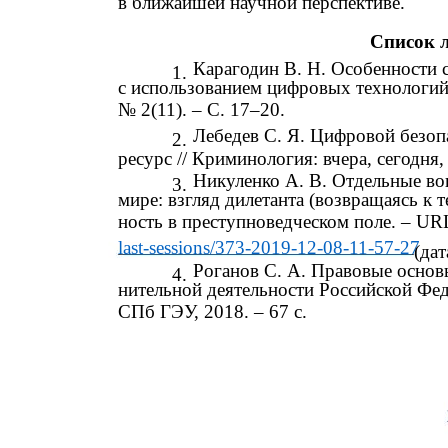
в ближайшей научной перспективе.
Список 
Карагодин В. Н. Особенности 
1.
с использованием цифровых технологий 
№ 2(11). – С. 17–20.
Лебедев С. Я. Цифровой безоп
2.
ресурс // Криминология: вчера, сегодня, 
Никуленко А. В. Отдельные во
3.
мире: взгляд дилетанта (возвращаясь к т
ность в преступноведческом поле. – UR
last-sessions/373-2019-12-08-11-57-27
(дат
Роганов С. А. Правовые основ
4.
нительной деятельности Российской Фед
СПб ГЭУ, 2018. – 67 с.