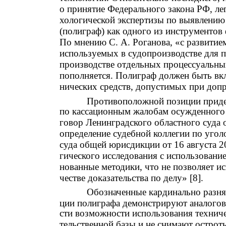
о принятие Федерального закона РФ, л
хологической экспертизы по выявлению
(полиграф) как одного из инструментов
По мнению С. А. Роганова, «с развитием
используемых в судопроизводстве для п
производстве отдельных процессуальных
пополняется. Полиграф должен быть вкл
нических средств, допустимых при допро
Противоположной позиции приде
по кассационным жалобам осужденного 
говор Ленинградского областного суда 
определение судебной коллегии по уго
суда общей юрисдикции от 16 августа 2
гического исследования с использовани
нованные методики, что не позволяет ис
честве доказательства по делу» [8].
Обозначенные кардинально разня
ции полиграфа демонстрируют аналогов
сти возможности использования техниче
тельственной базы и не снимают острот