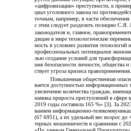
«цифровизации» преступности, к пример
циал уголовного закона по противодейс
точным, например, в части обеспечения
с этим следует разделить позицию С.Я. 
законодателя и, главное, правоприменит
дящие в мире технологические перемены
мость в условиях развития технологий 
профессиональных потенциалов экономис
лью создания условий для трансформац
ния безопасности личности, общества и 
ствует угроза кризиса правоприменения
Повышенная общественная опасно
вается доступностью информационных т
увеличение количества граждан, имеющ
намика прироста преступлений в сфере
2019 годы составила 165 %» [3]. За 202
ванием информационно-телекоммуникац
(67 6951), а их удельный вес возрос до
терных мошенничеств в сравнении с 202
«По данным Генеральной Прокуратуры Р