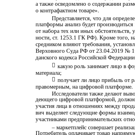
а также осведомлено о содержании разм
о контрафактном товаре».
Представляется, что для определ
платформы анализ будет производиться 
от набора тех или иных обстоятельств, 
ности, ст. 1253.1 ГК РФ). Кроме того,
средником влияют требования, установл
Верховного Суда РФ от 23.04.2019 № 1
данского кодекса Российской Федерации

какую роль занимает лицо в ф
материала;

получает ли лицо прибыль от р
правомерным, на цифровой платформе.
Исследователи также делают вывод
деющего цифровой платформой, должно
участия лица в отношениях между прода
вич выделяет следующие формы взаимо
участниками предпринимательских отн
– маркетплейс совершает реализац
Потребитель оплачивает товар напрямую