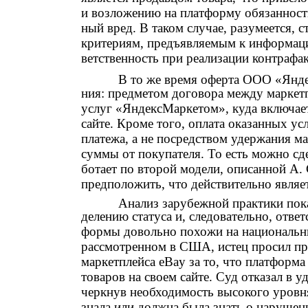
и возложению на платформу обязанност
ный вред. В таком случае, разумеется, с
критериям, предъявляемым к информаци
ветственность при реализации контрафак
В то же время оферта ООО «Янд
ния: предметом договора между маркетп
услуг «ЯндексМаркетом», куда включает
сайте. Кроме того, оплата оказанных ус
платежа, а не посредством удержания м
суммы от покупателя. То есть можно сд
ботает по второй модели, описанной А.
предположить, что действительно явля
Анализ зарубежной практики пока
делению статуса и, следовательно, отве
формы довольно похожи на национальный
рассмотренном в США, истец просил при
маркетплейса eBay за то, что платформ
товаров на своем сайте. Суд отказал в 
черкнув необходимость высокого уровня
знала или должна была знать о нарушен