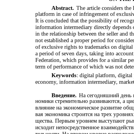
Abstract.
The article considers the 
platform in case of infringement of exclusiv
It is concluded that the possibility of reco
information intermediary directly depends o
in the relationship between the seller and th
not established a proper period for conside
of exclusive rights to trademarks on digital
a period of seven days, taking into account
Federation, which provides for a similar per
term of performance of which was not deter
Keywords
: digital platform, digita
economy, information intermediary, market
Введение.
На сегодняшний день 
номики стремительно развиваются, а ц
влияние на экономическое развитие обще
вая экономика строится на трех уровнях
щества. Первым уровнем выступают рын
исходит непосредственное взаимодейств
тельности. На втором уровне расположе