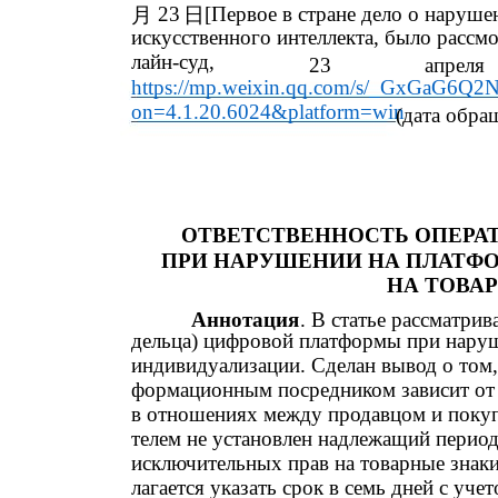
23
[Первое в стране дело о наруш
月
日
искусственного интеллекта, было рассм
лайн-суд,
23
апреля
https://mp.weixin.qq.com/s/_GxGaG6Q
on=4.1.20.6024&platform=win
(дата обра
ОТВЕТСТВЕННОСТЬ ОПЕРА
ПРИ НАРУШЕНИИ НА ПЛАТФ
НА ТОВА
Аннотация
. В статье рассматрив
дельца) цифровой платформы при наруш
индивидуализации. Сделан вывод о том,
формационным посредником зависит от 
в отношениях между продавцом и покупа
телем не установлен надлежащий перио
исключительных прав на товарные знак
лагается указать срок в семь дней с уч