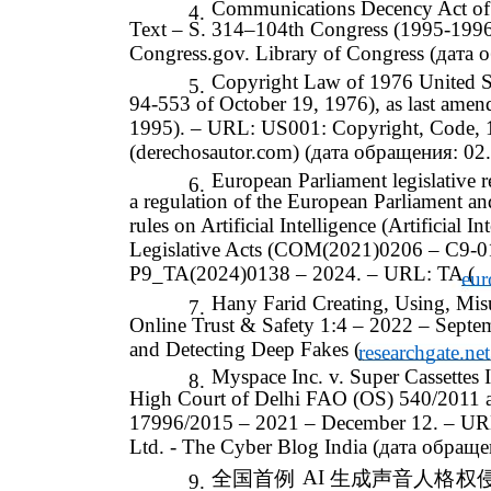
Communications Decency Act o
4.
Text – S. 314–104th Congress (1995-199
Congress.gov. Library of Congress (дата
Copyright Law of 1976 United St
5.
94-553 of October 19, 1976), as last ame
1995). – URL: US001: Copyright, Code, 1
(derechosautor.com) (дата обращения: 02
European Parliament legislative 
6.
a regulation of the European Parliament a
rules on Artificial Intelligence (Artificial
Legislative Acts (COM(2021)0206 – C9-
P9_TA(2024)0138 – 2024. – URL: TA (
eur
Hany Farid Creating, Using, Mis
7.
Online Trust & Safety 1:4 – 2022 – Septe
and Detecting Deep Fakes (
researchgate.net
Myspace Inc. v. Super Cassettes 
8.
High Court of Delhi FAO (OS) 540/2011 
17996/2015 – 2021 – December 12. – URL: 
Ltd. - The Cyber Blog India (дата обраще
AI
全国首例
生成声音人格
权
9.