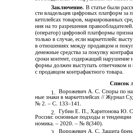
Заключение.
В статье были расс
сти владельцев цифровых платформ за п
кетплейсах товаров, маркированных сре
ния на то разрешения правообладателей
(оператор) цифровой платформы призн
только в случае, если маркетплейс выс
в отношениях между продавцом и покуп
денежные средства за покупку контрафак
сроки контент, содержащий нарушение и
формы должен выступать ответчиком и п
с продавцом контрафактного товара.
Список 
Ворожевич А. С. Споры по на
1.
ные знаки в маркетплейсах // Журнал Су
№ 2. – C. 133–141.
Губин Е. П., Харитонова Ю. 
2.
России: основные подходы и тенденции 
номика. – 2020. – № 8(340).
Ворожевич А. С. Защита бренд
3.