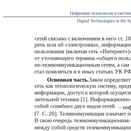
Цифровые технологии в систе
Digital Technologies in the S
сетей связано с включением в него ст. 1
речь шла об «электронных, информаци
пользования (включая сеть «Интернет»)
от уточняющего термина «общего поль
но-телекоммуникационным сетям, а сам 
стал появляться и в иных статьях УК РФ
Основная часть.
Закон определяе
сеть как технологическую систему, пре
информации, доступ к которой осуществ
лительной техники [1]. Информационно
собой «симбиоз двух видов сетей
–
ин
[7. С. 20]. Телекоммуникация означает 
В свою очередь телекоммуникационная с
между собой средств телекоммуникации