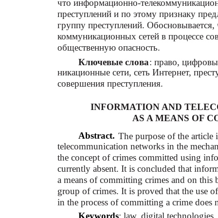
что информационно-телекоммуникацион
преступлений и по этому признаку пред
группу преступлений. Обосновывается,
коммуникационных сетей в процессе со
общественную опасность.
Ключевые слова
: право, цифров
никационные сети, сеть Интернет, прест
совершения преступления.
INFORMATION AND TELE
AS A MEANS OF 
Abstract.
The purpose of the article 
telecommunication networks in the mechanis
the concept of crimes committed using inf
currently absent. It is concluded that inf
a means of committing crimes and on this ba
group of crimes. It is proved that the use
in the process of committing a crime does n
Keywords
: law, digital technologie