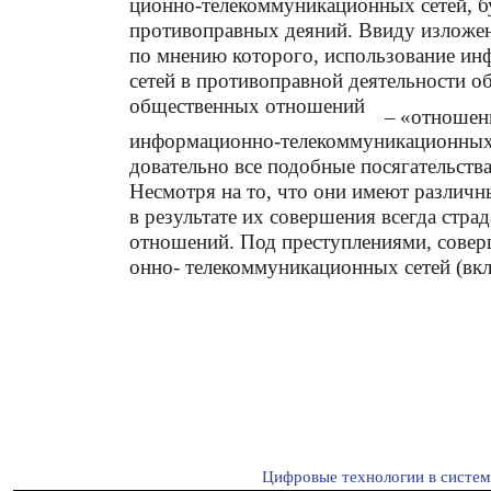
ционно-телекоммуникационных сетей, б
противоправных деяний. Ввиду изложен
по мнению которого, использование и
сетей в противоправной деятельности о
общественных отношений
–
«отношени
информационно-телекоммуникационных с
довательно все подобные посягательства
Несмотря на то, что они имеют различн
в результате их совершения всегда стр
отношений. Под преступлениями, сове
онно- телекоммуникационных сетей (вкл
Цифровые технологии в систе