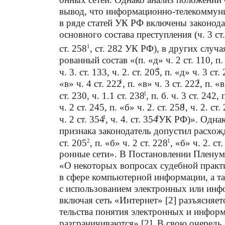
вывод, что информационно-телекоммуни
в ряде статей УК РФ включены законода
основного состава преступления (ч. 3 ст.
ст. 258
1
, ст. 282 УК РФ), в других случ
рованный состав «(п. «д» ч. 2 ст. 110, п. 
ч. 3. ст. 133, ч. 2. ст. 205
2
, п. «д» ч. 3 ст.
«в» ч. 4 ст. 222
1
, п. «в» ч. 3 ст. 222
2
, п. «
ст. 230, ч. 1.1 ст. 238
1
, п. б. ч. 3 ст. 242,
ч. 2 ст. 245, п. «б» ч. 2. ст. 258
, ч. 2. ст.
1
ч. 2 ст. 354
1
, ч. 4. ст. 354
1
УК РФ)». Однак
признака законодатель допустил расхожд
ст. 205
2
, п. «б» ч. 2 ст. 228
1
, «б» ч. 2. ст
ронные сети». В Постановлении Пленум
«О некоторых вопросах судебной практ
в сфере компьютерной информации, а т
с использованием электронных или инф
включая сеть «Интернет» [2] разъясняет
тельства понятия электронных и инфор
разграничиваются» [2]. В свою очере