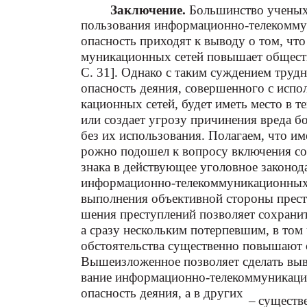
Заключение.
Большинство ученых
пользования информационно-телекомму
опасность приходят к выводу о том, чт
муникационных сетей повышает обществе
С. 31]. Однако с таким суждением труд
опасность деяния, совершенного с исп
кационных сетей, будет иметь место в те
или создает угрозу причинения вреда б
без их использования. Полагаем, что им
рожно подошел к вопросу включения с
знака в действующее уголовное законод
информационно-телекоммуникационных 
выполнения объективной стороны прест
шения преступлений позволяет сохранит
а сразу нескольким потерпевшим, в том
обстоятельства существенно повышают 
Вышеизложенное позволяет сделать выво
вание информационно-телекоммуникацио
опасность деяния, а в других
–
существ