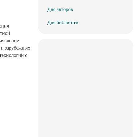
Для авторов
Для библиотек
ения
стной
выявление
х и зарубежных
технологий с