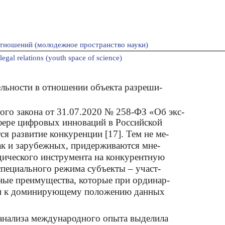
тношений (молодежное пространство науки)
legal relations (youth space of science)
ельности в отношении объекта разреши-
ьного закона от 31.07.2020 № 258-ФЗ «Об экс-
фере цифровых инноваций в Российской
я развитие конкуренции [17]. Тем не ме-
так и зарубежных, придерживаются мне-
дического инструмента на конкурентную
 специального режима субъекты – участ-
ные преимущества, которые при ординар-
ти к доминирующему положению данных
 анализа международного опыта выделила