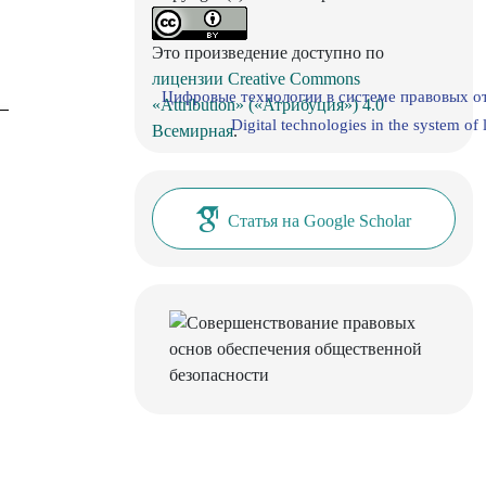
Это произведение доступно по
лицензии Creative Commons
Цифровые технологии в системе правовых о
«Attribution» («Атрибуция») 4.0
Digital technologies in the system of 
Всемирная
.
Статья на Google Scholar