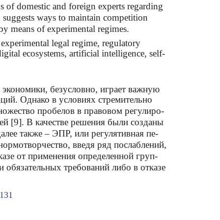
ns of domestic and foreign experts regarding
and suggests ways to maintain competition
 by means of experimental regimes.
, experimental legal regime, regulatory
tal ecosystems, artificial intelligence, self-
 экономики, безусловно, играет важную
ций. Однако в условиях стремительно
ножество пробелов в правовом регулиро-
ей [9]. В качестве решения были созданы
лее также – ЭПР, или регулятивная пе-
 нормотворчество, введя ряд послаблений,
азе от применения определенной груп-
и обязательных требований либо в отказе
131