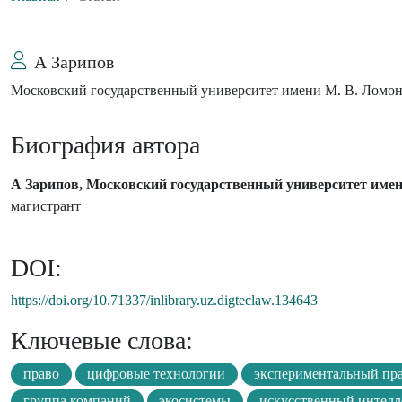
А Зарипов
Московский государственный университет имени М. В. Ломо
Биография автора
А Зарипов, Московский государственный университет имен
магистрант
DOI:
https://doi.org/10.71337/inlibrary.uz.digteclaw.134643
Ключевые слова:
право
цифровые технологии
экспериментальный пр
группа компаний
экосистемы
искусственный интелл