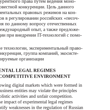
рентного права путем ведения моно-
овестной конкуренции. Цель данного
ментальных правовых режимов на кон-
ов в регулировании российских «песоч-
ния по данному вопросу отечественных
международный опыт, а также предложе-
ии при внедрении IT-технологий с помо-
ые технологии, экспериментальный право-
нкуренция, группа компаний, экосисте-
улируемые организации
MENTAL LEGAL REGIMES
E COMPETITIVE ENVIRONMENT
growing digital markets which were formed in
usiness entities may violate the principles
stic activities and unfair competition.
the impact of experimental legal regimes
tify weaknesses in the regulation of Russian