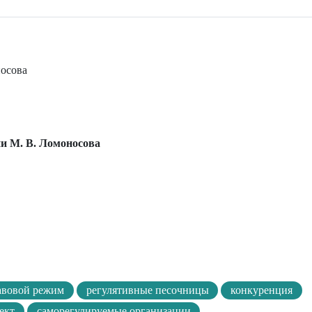
носова
и М. В. Ломоносова
авовой режим
регулятивные песочницы
конкуренция
ект
саморегулируемые организации