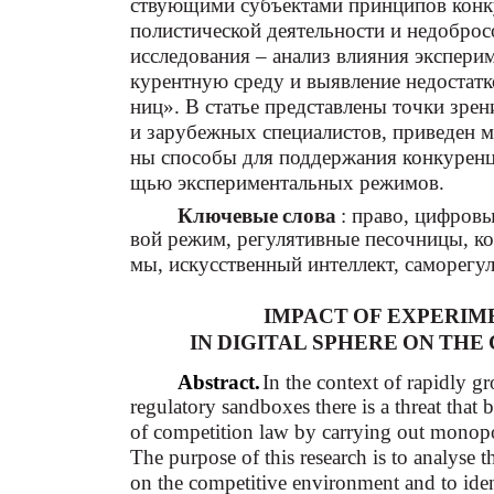
ствующими субъектами принципов конку
полистической деятельности и недоброс
исследования – анализ влияния экспери
курентную среду и выявление недостатк
ниц». В статье представлены точки зре
и зарубежных специалистов, приведен 
ны способы для поддержания конкуренц
щью экспериментальных режимов.
Ключевые слова
: право, цифров
вой режим, регулятивные песочницы, ко
мы, искусственный интеллект, саморег
IMPACT OF EXPERI
IN DIGITAL SPHERE ON TH
Abstract.
In the context of rapidly 
regulatory sandboxes there is a threat that b
of competition law by carrying out monopoli
The purpose of this research is to analyse 
on the competitive environment and to iden