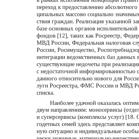
переход к предоставлению абсолютного
ципальных массово социально значимых 
ствия граждан. Реализация указанной з
базе основных органов исполнительной
фондов [12], таких как Росреестр, Фед
МВД России, Федеральная налоговая 
России, Росимущество, Роспотребнадзор
интеграции ведомственных баз данных 
существующие недочеты при реализации
с недостаточной информированностью о
данного относительно нового для России
луги Росреестра, ФМС России и МВД Ро
списка.
Наиболее удачной оказалась опти
двум направлениям: моносервисы (отде
и суперсервисы (комплексы услуг) [18. 
годетных семей здесь представляет ко
ную ситуацию и индивидуальные особые
чески значимые, материально-веществе