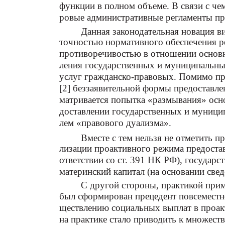
функции в полном объеме. В связи с че
ровые административные регламенты пр
Данная законодательная новация ви
точностью нормативного обеспечения р
противоречивостью в отношении основн
ления государственных и муниципальны
услуг гражданско-правовых. Помимо про
[2] беззаявительной формы предоставле
матривается попытка «размывания» осно
доставлении государственных и муницип
лем «правового дуализма».
Вместе с тем нельзя не отметить 
лизации проактивного режима предостав
ответствии со ст. 391 НК РФ), государс
материнский капитал (на основании св
С другой стороны, практикой при
был сформирован прецедент повсеместн
ществлению социальных выплат в проак
на практике стало приводить к множест