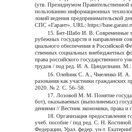
(утв. Президиумом Правительственной 
пользованию информационных технологи
ловий ведения предпринимательской деят
СПС «Гарант». URL: https://base.garant.
15. Бит-Шабо И. В. Современные т
рубежных государств и направления со
циального обеспечения в Российской Фе
ственных социальных внебюджетных фо
права российского государственного ун
трудов / под ред. И. А. Цинделиани. М.:
16. Олейник С. А., Чмеленко И. А
разования как участники гражданских п
2020. № 2. С. 56–58.
17. Лозовой М. М. Понятие госуда
бот), оказываемых (выполняемых) гос
дениями // Вестник экономики, права и 
18. Организация предоставления г
учеб. пособие / под ред. С. Н. Костино
Федерации, Урал. федер. ун-т. Екатеринб