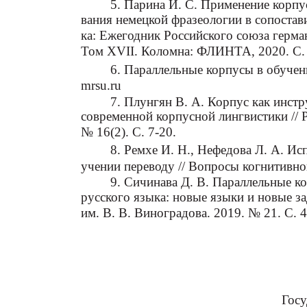
5. Парина И. С. Применение корпу
вания немецкой фразеологии в сопостави
ка: Ежегодник Российского союза герма
Том XVII. Коломна: ФЛИНТА, 2020. С. 
6. Параллельные корпусы в обучении
mrsu.ru
7. Плунгян В. А. Корпус как инстр
современной корпусной лингвистики // 
№ 16(2). С. 7-20.
8. Ремхе И. Н., Нефедова Л. А. Ис
учении переводу // Вопросы когнитивной
9. Сичинава Д. В. Параллельные к
русского языка: новые языки и новые за
им. В. В. Виноградова. 2019. № 21. С. 4
Госу