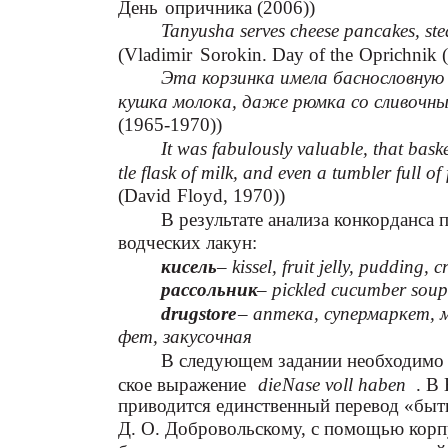
День
опричника (2006))
Tanyusha serves cheese pancakes, st
(Vladimir
Sorokin. Day
of
the
Oprichnik 
Эта корзинка имела баснословную 
кушка молока, даже рюмка со сливочны
(1965-1970))
It was fabulously valuable, that bask
tle flask of milk, and even a tumbler full of 
(David
Floyd, 1970))
В результате анализа конкорданса
водческих лакун:
кисель
– kissel, fruit jelly, pudding,
рассольник
– pickled cucumber soup,
drugstore
– аптека, супермаркет, м
фет, закусочная
В следующем задании необходимо 
ское выражение
die
Nase voll haben
. В
приводится единственный перевод «быть
Д. О. Добровольскому, с помощью корп