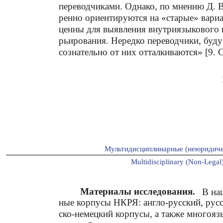
переводчиками. Однако, по мнению Д. В
ренно ориентируются на «старые» вари
ценны для выявления внутриязыкового п
рьирования. Нередко переводчики, буд
сознательно от них отталкиваются» [9. С
Мультидисциплинарные (неюридиче
Multidisciplinary (Non-Legal)
Материалы исследования.
В на
ные корпусы НКРЯ: англо-русский, русс
ско-немецкий корпусы, а также многоя