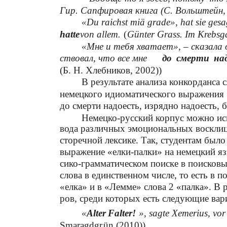
Гир. Сапфировая книга (С. Вольштейн,
«Du raichst miä grade», hat sie gesag
hatte
von allem.
(
Günter Grass. Im Krebsg
«Мне и тебя хватает», – сказала 
ствовал, что все мне
до смерти на
(Б. Н. Хлебников, 2002))
В результате анализа конкорданса
немецкого идиоматического выражения
до смерти надоесть, изрядно надоесть, 
Немецко-русский корпус можно исп
вода различных эмоциональных восклица
сторечной лексике. Так, студентам был
выражение «елки-палки» на немецкий я
сико-грамматическом поиске в поисков
слова в единственном числе, то есть в 
«елка» и в «Лемме» слова 2 «палка». В 
ров, среди которых есть следующие вар
«
Alter Falter!
», sagte Xemerius, vor
Smaragdgr
ü
n (2010))