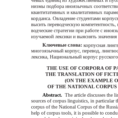
чевых единиц из художественных и публ
низмы подбора иноязычных соответстви
квантитативных и квалитативных параме
корданса. Овладение студентами корпу
высить переводческую компетентность, 
водческие стратегии при работе с иноя
изучаемой лексики и выяснять значения 
Ключевые слова:
корпусная лингв
многоязычный корпус, перевод, лингвос
лексика, Национальный корпус русского
THE USE OF CORPORA OF P
THE TRANSLATION OF FICT
(ON THE EXAMPLE O
OF THE NATIONAL CORPUS
Abstract.
The article discusses the li
sources of corpus linguistics, in particula
corpus of the National Corpus of the Russi
help of corpus tools, it is possible to cond