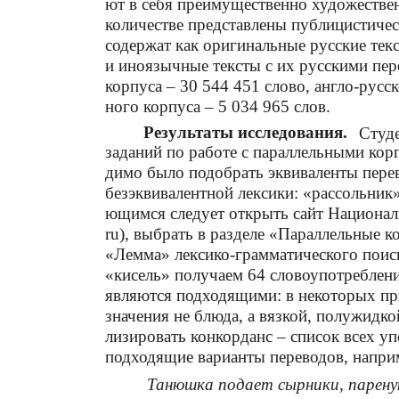
ют в себя преимущественно художествен
количестве представлены публицистичес
содержат как оригинальные русские текс
и иноязычные тексты с их русскими пе
корпуса – 30 544 451 слово, англо-русс
ного корпуса – 5 034 965 слов.
Результаты исследования.
Студе
заданий по работе с параллельными кор
димо было подобрать эквиваленты пере
безэквивалентной лексики: «рассольник»,
ющимся следует открыть сайт Националь
ru), выбрать в разделе «Параллельные к
«Лемма» лексико-грамматического поиска
«кисель» получаем 64 словоупотребления
являются подходящими: в некоторых при
значения не блюда, а вязкой, полужидк
лизировать конкорданс – список всех у
подходящие варианты переводов, напри
Танюшка подает сырники, пареную