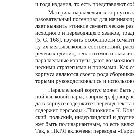
и года издания, то есть представляют 
Материал параллельных корпусов и
разовательный потенциал для начинающ
ляет выявить «тонкие семантические р
исходного и переводящего языков, тр
[5. С. 168], изучить особенности сема
ку их межъязыковых соответствий, рас
речевых единиц, неологизмов и окказио
параллельные корпусы дают возможност
ческими стратегиями и приемами. Как о
корпуса являются своего рода сборникам
торыми руководствовались и использова
Параллельный корпус может быть д
ной языковой пары, например, французс
да в корпусе содержится перевод текста
содержит переводы «Пиноккио» К. Колло
ский, польский, нидерландский и други
жет быть поливариантным, то есть включ
Так, в НКРЯ включены переводы «Гарр