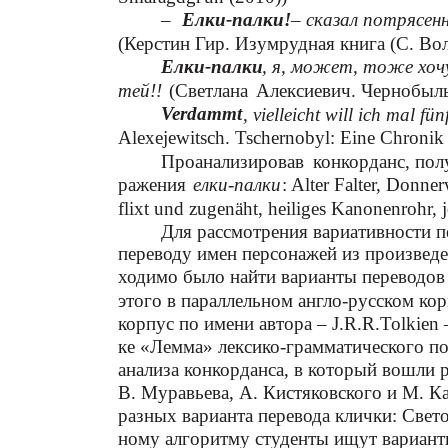
–
Елки-палки!
– сказал потрясен
(Керстин Гир. Изумрудная книга (С. Во
Елки-палки
, я, может, тоже хоч
тей!!
(Светлана
Алексиевич. Чернобыл
Verdammt
, vielleicht will ich mal f
Alexejewitsch. Tschernobyl: Eine Chronik
Проанализировав
конкорданс, пол
ражения
елки-палки
: Alter Falter, Donne
flixt und zugenäht, heiliges Kanonenrohr, j
Для рассмотрения вариативности п
переводу имен персонажей из произведе
ходимо было найти варианты переводов
этого в параллельном англо-русском кор
корпус по имени автора – J.R.R.Tolkien 
ке «Лемма» лексико-грамматического по
анализа конкорданса, в который вошли 
В. Муравьева, А. Кистяковского и М. К
разных варианта перевода клички: Свет
ному алгоритму студенты ищут вариант