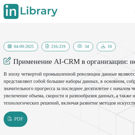
04-09-2025
216-219
34
10
Применение AI-CRM в организации: н
В эпоху четвертой промышленной революции данные являются 
представляют собой большие наборы данных, в основном, соб
значительного прогресса за последнее десятилетие с начало
увеличение объема, скорости и разнообразия данных, а также
технологических решений, включая развитие методов искусств
системы AI-CRM в организациях и то, как она может помочь р
процесса принятия решений. Также освещаются различные инс
PDF
функции и возможности, обсуждаются некоторые из будущих 
итоговые результаты организаций и повысят их устойчивость.