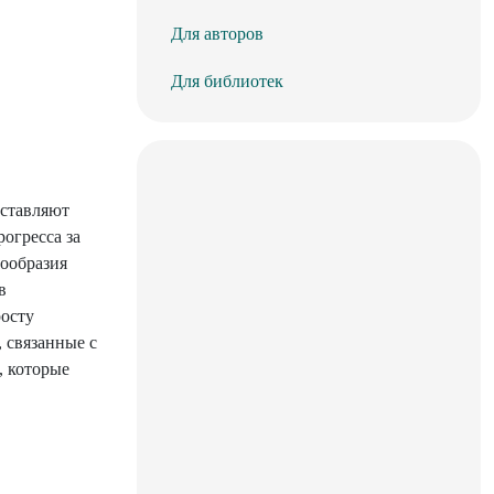
Для авторов
Для библиотек
дставляют
огресса за
нообразия
в
росту
 связанные с
, которые