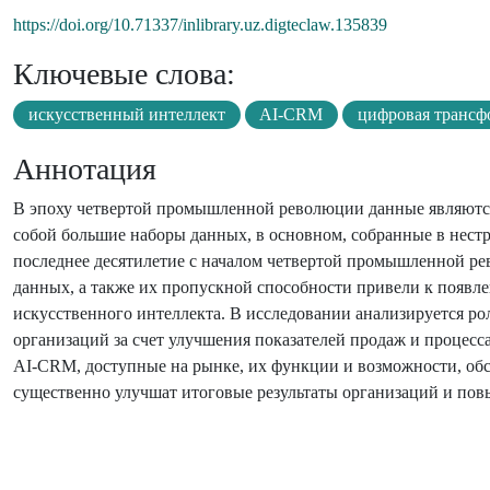
https://doi.org/10.71337/inlibrary.uz.digteclaw.135839
Ключевые слова:
искусственный интеллект
AI-CRM
цифровая трансф
Аннотация
В эпоху четвертой промышленной революции данные являются 
собой большие наборы данных, в основном, собранные в нест
последнее десятилетие с началом четвертой промышленной ре
данных, а также их пропускной способности привели к появл
искусственного интеллекта. В исследовании анализируется ро
организаций за счет улучшения показателей продаж и процес
AI-CRM, доступные на рынке, их функции и возможности, обс
существенно улучшат итоговые результаты организаций и повы