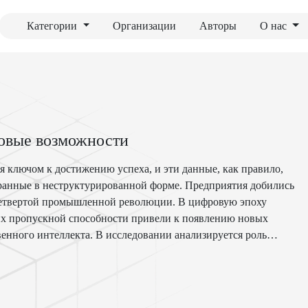
Категории
Организации
Авторы
О нас
овые возможности
ключом к достижению успеха, и эти данные, как правило,
ранные в неструктурированной форме. Предприятия добились
м четвертой промышленной революции. В цифровую эпоху
 их пропускной способности привели к появлению новых
енного интеллекта. В исследовании анализируется роль
осту организаций за счет улучшения показателей продаж и
трументы, связанные с AI-CRM, доступные на рынке, их
технологий и их преимущества, которые существенно улучшат