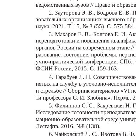
ведомственных вузов // Право и образов
2. Зауторова Э. В., Бодрова Е. В.
зовательных организациях высшего обр
наука. 2021. Т. 15, № 3 (55). С. 575-584.
3. Макаров Е. В., Болгова Е. И. 
переподготовки и повышения квалифик
органов России на современном этапе /
разование: состояние, проблемы, персп
учно-практической конференции. СПб.:
ФСИН России, 2015. С. 159-163.
4. Тарабуев Л. Н. Совершенствова
нятых на службу в уголовно-исполнител
и стрельбе // Сборник материалов «VI 
ти профессора С. И. Злобина». Пермь, 2
5. Филиппов С. С., Закревская Н. Г
Исследование готовности преподавателе
мационно-образовательной среде универ
Лесгафта. 2016. №8 (138).
6. Чайковский Д. С., Изотова В. Ф