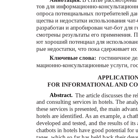
тов для информационно-консультационн
опроса потенциальных потребителей да
щества и недостатки использования чат-
разработан и апробирован чат-бот для г
смотрены результаты его применения. П
ют хороший потенциал для использовани
рые недостатки, что пока сдерживает их
Ключевые слова:
гостиничное д
мационно-консультационные услуги, гос
APPLICATION
FOR INFORMATIONAL AND CO
Abstract.
The article discusses the r
and consulting services in hotels. The anal
these services is presented, the main advan
hotels are identified. As an example, a cha
developed and tested, and the results of its 
chatbots in hotels have good potential for
tages, which so far has held back their dev