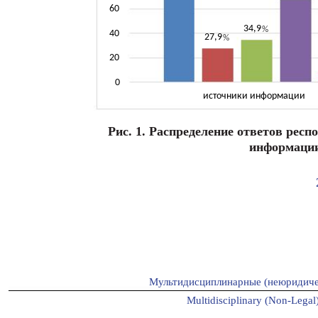
60
34,9
%
40
27,9
%
20
0
источники информации
Рис. 1. Распределение ответов рес
информации
Мультидисциплинарные (неюридиче
Multidisciplinary (Non-Legal)