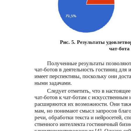
Рис. 5. Результаты удовлетв
чат-бота
Полученные результаты позволяют 
чат-ботов в деятельность гостиниц для
имеет перспективы, поскольку они дост
ными задачами.
Следует отметить, что в настояще
чат-ботов к чат-ботам с искусственным 
расширяются их возможности. Они такж
мам, но понимают смысл запросов благ
речи, обработки текста и нейросетей, с
ственного интеллекта гостиничный бизне
клиенториентированным [4]. Однако сей