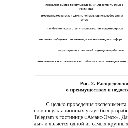
позволяет быстро принять жалобы и/или оставить отзыв о
гостинице
имеется возможность получить консультацию в любое время
суток
чат
-
бот не сможет ответить на все возникающие вопросы
нет личного общения с человеком, и это вызывает дискомфорт
отсутствует персональный подход к потребителю
не понимаю, как пользоваться чат
-
ботом
–
это сложно для меня
Рис. 2. Распределен
о преимуществах и недост
С целью проведения эксперимента
но-консультационных услуг был разрабо
Telegram в гостинице «Амакс-Омск». Да
ды» и является одной из самых крупных