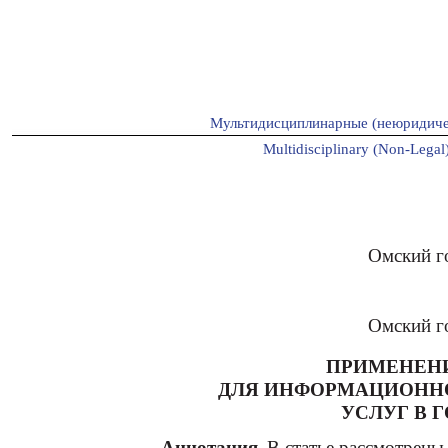
Мультидисциплинарные (неюридиче
Multidisciplinary (Non-Legal)
Омский г
Омский г
ПРИМЕНЕНИ
ДЛЯ ИНФОРМАЦИОНН
УСЛУГ В 
Аннотация.
В статье рассмотрены