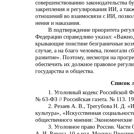
совершенствованию законодательства бу
закрепления и регулирования ИИ, а такж
отношений во взаимосвязи с ИИ, позвол
нения и наказания.
В подтверждение приоритета регу
Федерации справедливо указал: «Важно,
крывающие поистине безграничные возмо
случае, а на благо человека, помогали с
развитие». Поэтому, несмотря на прогр
обеспечить их должное правовое регули
государства и общества.
Список 
1. Уголовный кодекс Российской Ф
№ 63-ФЗ // Российская газета. № 113. 19
2. Резаев А. В., Трегубова Н. Д. 
культура», «Искусственная социальност
общественного мнения: Экономические и
3. Уголовное право России. Части 
А. И. Рарога. 10-е изд. Москва: Проспект