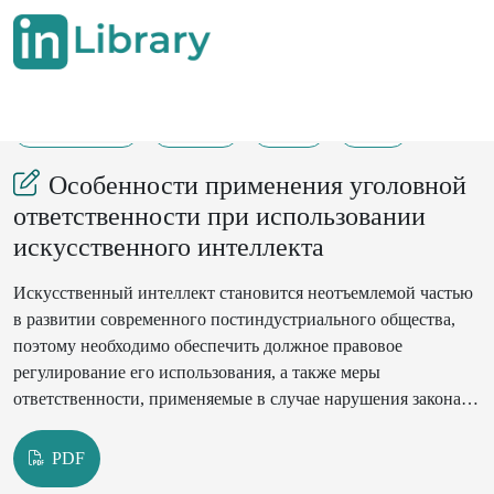
07-10-2025
51-53
48
17
Особенности применения уголовной
ответственности при использовании
искусственного интеллекта
Искусственный интеллект становится неотъемлемой частью
в развитии современного постиндустриального общества,
поэтому необходимо обеспечить должное правовое
регулирование его использования, а также меры
ответственности, применяемые в случае нарушения закона.
В данной статье проводится анализ субъектов совершения
противоправных деяний с использованием искусственного
PDF
интеллекта, искусственный интеллект рассматривается как