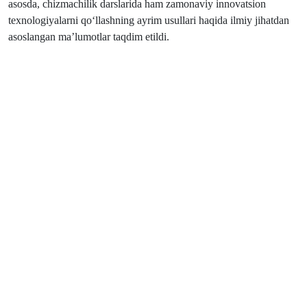
asosda, chizmachilik darslarida ham zamonaviy innovatsion
texnologiyalarni qo‘llashning ayrim usullari haqida ilmiy jihatdan
asoslangan ma’lumotlar taqdim etildi.