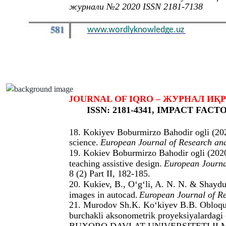
журнали №2 2020 ISSN 2181-7138
www.wordlyknowledge.uz
JOURNAL OF IQRO – ЖУРНАЛ ИҚРО – 
ISSN: 2181-4341, IMPACT FACTOR
18. Kokiyev Boburmirzo Bahodir ogli (202
science.
European Journal of Research and
19. Kokiev Boburmirzo Bahodir ogli (2020
teaching assistive design.
European Journal
8 (2) Part II, 182-185.
20. Kukiev, B., O‘g‘li, A. N. N. & Shaydu
images in autocad.
European Journal of Re
21. Murodov Sh.K. Ko‘kiyev B.B. Obloqulo
burchakli aksonometrik proyeksiyalardagi o