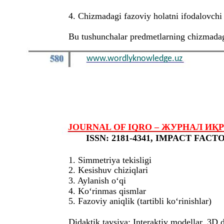
4. Chizmadagi fazoviy holatni ifodalovchi
Bu tushunchalar predmetlarning chizmadagi
www.wordlyknowledge.uz
JOURNAL OF IQRO – ЖУРНАЛ ИҚРО – 
ISSN: 2181-4341, IMPACT FACTOR
1. Simmetriya tekisligi
2. Kesishuv chiziqlari
3. Aylanish o‘qi
4. Ko‘rinmas qismlar
5. Fazoviy aniqlik (tartibli ko‘rinishlar)
Didaktik tavsiya: Interaktiv modellar, 3D