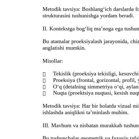
Metodik tavsiya: Boshlang‘ich darslarda 
strukturasini tushunishga yordam beradi.
II. Kontekstga bog‘liq ma’noga ega tushun
Bu atamalar proeksiyalash jarayonida, chi
anglatishi mumkin.
Misollar:
Tekislik (proeksiya tekisligi, kesuvchi

Proeksiya (frontal, gorizontal, profil,

O‘q (detalning simmetriya o‘qi, aylan

Nuqta (proektsiya nuqtasi, kesish nuqt

Metodik tavsiya: Har bir holatda vizual miso
ishlashda aniqlikni ta’minlash muhim.
III. Mavhum va nisbatan murakkab tushun
Bu tushunchalar geometrik va fazoviy tafa