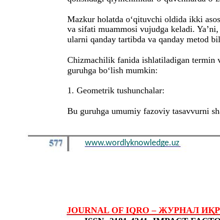
Mazkur holatda o‘qituvchi oldida ikki as
va sifati muammosi vujudga keladi. Ya’ni,
ularni qanday tartibda va qanday metod bi
Chizmachilik fanida ishlatiladigan termin 
guruhga bo‘lish mumkin:
1. Geometrik tushunchalar:
Bu guruhga umumiy fazoviy tasavvurni shak
www.wordlyknowledge.uz
JOURNAL OF IQRO – ЖУРНАЛ ИҚРО – 