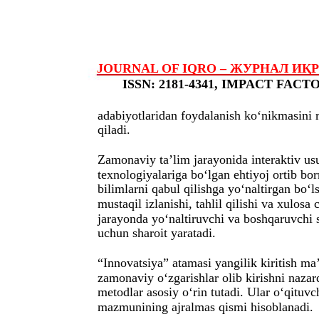
JOURNAL OF IQRO – ЖУРНАЛ ИҚРО – 
ISSN: 2181-4341, IMPACT FACTOR
adabiyotlaridan foydalanish ko‘nikmasini r
qiladi.
Zamonaviy ta’lim jarayonida interaktiv usu
texnologiyalariga bo‘lgan ehtiyoj ortib b
bilimlarni qabul qilishga yo‘naltirgan bo‘l
mustaqil izlanishi, tahlil qilishi va xulos
jarayonda yo‘naltiruvchi va boshqaruvchi si
uchun sharoit yaratadi.
“Innovatsiya” atamasi yangilik kiritish ma
zamonaviy o‘zgarishlar olib kirishni nazard
metodlar asosiy o‘rin tutadi. Ular o‘qituv
mazmunining ajralmas qismi hisoblanadi.