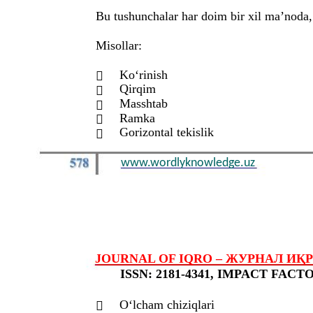
Bu tushunchalar har doim bir xil ma’noda, 
Misollar:
Ko‘rinish

Qirqim

Masshtab

Ramka

Gorizontal tekislik

www.wordlyknowledge.uz
JOURNAL OF IQRO – ЖУРНАЛ ИҚРО – 
ISSN: 2181-4341, IMPACT FACTOR
O‘lcham chiziqlari
