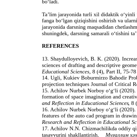
bo‘ladi.
Ta’lim jarayonida turli xil didaktik o‘yinl
fanga bo‘lgan qiziqishini oshirish va ularn
jarayonida darsning maqsadidan chetlashmas
shuningdek, darsning samarali o‘tishini ta
REFERENCES
13. Shaydulloyevich, B. K. (2020). Increas
sciences of drafting and descriptive geome
Educational Sciences
, 8 (4), Part II, 75-78
14. Ugli, Kukiev Boburmirzo Bahodir Prob
projection techniques Journal of Critical 
15. Achilov Nurbek Norboy o‘g‘li (2020).
formation of space imagination and creative
and Reflection in Educational Sciences
, 8 
16. Achilov Nurbek Norboy o‘g‘li (2020).
features of the auto cad program in drawin
Research and Reflection in Educational Sc
17. Achilov N.N. Chizmachilikda oddiy qir
tasavvurini shakllantirish.
Муғаллим ҳә