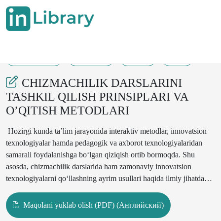
18-05-2025
575-582
263
17
CHIZMACHILIK DARSLARINI
TASHKIL QILISH PRINSIPLARI VA
O’QITISH MЕTОDLARI
Hozirgi kunda ta’lim jarayonida interaktiv metodlar, innovatsion
texnologiyalar hamda pedagogik va axborot texnologiyalaridan
samarali foydalanishga bo‘lgan qiziqish ortib bormoqda. Shu
asosda, chizmachilik darslarida ham zamonaviy innovatsion
texnologiyalarni qo‘llashning ayrim usullari haqida ilmiy jihatdan
asoslangan ma’lumotlar taqdim etildi.
Maqolani yuklab olish (PDF) (Английский)