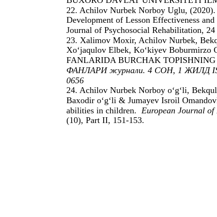
BUXORO DAVLAT UNIVERSITETI ILM
22. Achilov Nurbek Norboy Uglu, (2020).
Development of Lesson Effectiveness and C
Journal of Psychosocial Rehabilitation, 24
23. Xalimov Moxir, Achilov Nurbek, Bekq
Xo‘jaqulov Elbek, Ko‘kiyev Boburm
FANLARIDA BURCHAK TOPISHNING 
ФАНЛАРИ журнали. 4 СОН, 1 ЖИЛД ISSN
0656
24. Achilov Nurbek Norboy o‘g‘li, Bekqu
Baxodir o‘g‘li & Jumayev Isroil Omandovla
abilities in children.
European Journal of 
(10), Part II, 151-153.