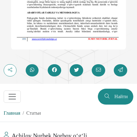
Найти
Главная
Статьи
Achilov Nurbek Norboy o‘g‘li