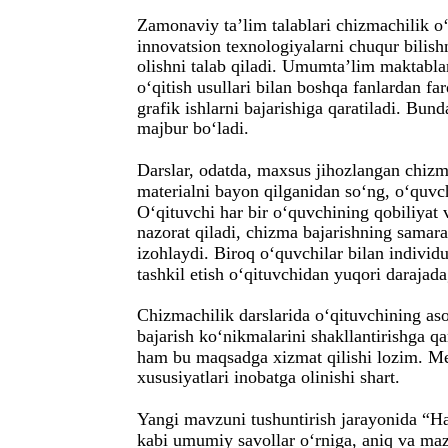
Zamonaviy ta’lim talablari chizmachilik 
innovatsion texnologiyalarni chuqur bilish
olishni talab qiladi. Umumta’lim maktabla
o‘qitish usullari bilan boshqa fanlardan fa
grafik ishlarni bajarishiga qaratiladi. Bun
majbur bo‘ladi.
Darslar, odatda, maxsus jihozlangan chizma
materialni bayon qilganidan so‘ng, o‘quvchi
O‘qituvchi har bir o‘quvchining qobiliyat v
nazorat qiladi, chizma bajarishning samara
izohlaydi. Biroq o‘quvchilar bilan individu
tashkil etish o‘qituvchidan yuqori darajada
Chizmachilik darslarida o‘qituvchining asos
bajarish ko‘nikmalarini shakllantirishga qar
ham bu maqsadga xizmat qilishi lozim. Me
xususiyatlari inobatga olinishi shart.
Yangi mavzuni tushuntirish jarayonida “
kabi umumiy savollar o‘rniga, aniq va maz