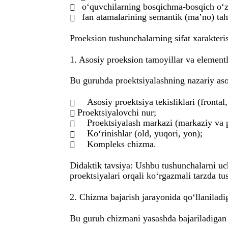
o‘quvchilarning bosqichma-bosqich o‘zl

fan atamalarining semantik (ma’no) tah

Proeksion tushunchalarning sifat xarakteris
1. Asosiy proeksion tamoyillar va element
Bu guruhda proektsiyalashning nazariy aso
Asosiy proektsiya tekisliklari (frontal,

Proektsiyalovchi nur;

Proektsiyalash markazi (markaziy va pa

Ko‘rinishlar (old, yuqori, yon);

Kompleks chizma.

Didaktik tavsiya: Ushbu tushunchalarni uch
proektsiyalari orqali ko‘rgazmali tarzda tus
2. Chizma bajarish jarayonida qo‘llaniladi
Bu guruh chizmani yasashda bajariladigan a