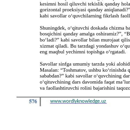
kesimni hosil qiluvchi tekislik qanday hol
gorizontal proeksiyasi qanday aniqlanadi?”
kabi savollar o‘quvchilarning fikrlash faoll
Shuningdek, o‘qituvchi doskada chizma baj
bosqichini qanday amalga oshiramiz?”, “Bu
bo‘ladi?” kabi savollar bilan murojaat qilis
xizmat qiladi. Bu tarzdagi yondashuv o‘q
eng maqbul yechimni topishga o‘rgatadi.
Savollar sinfga umumiy tarzda yoki alohid
Masalan: “Toshmatov, ushbu ko‘rinishda qa
sababdan?” kabi savollar o‘quvchining dars
o‘qituvchining dars davomida faqat ma’lum
va faollashtiruvchi rolini bajarishini taqozo
www.wordlyknowledge.uz