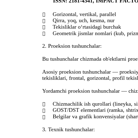
ISSN: 2181-4341, IMPACT FACTOR
Gorizontal, vertikal, parallel

Qirra, yoq, uch, kesma, nur

Tekisliklar o‘rtasidagi burchak

Geometrik jismlar nomlari (kub, prizm

2. Proeksion tushunchalar:
Bu tushunchalar chizmada ob'ektlarni proe
Asosiy proeksion tushunchalar — proeksiya
tekisliklari, frontal, gorizontal, profil tekisl
Yordamchi proeksion tushunchalar — chizma
Chizmachilik ish qurollari (lineyka, s

GOST/DST elementlari (ramka, shtrix c

Belgilar va grafik konvensiyalar (shart

3. Texnik tushunchalar: