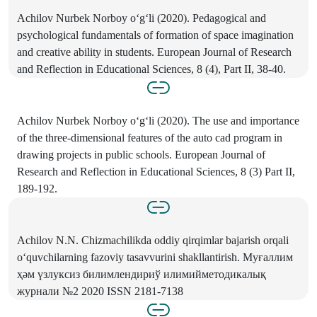
Achilov Nurbek Norboy o‘g‘li (2020). Pedagogical and
psychological fundamentals of formation of space imagination
and creative ability in students. European Journal of Research
and Reflection in Educational Sciences, 8 (4), Part II, 38-40.
Achilov Nurbek Norboy o‘g‘li (2020). The use and importance
of the three-dimensional features of the auto cad program in
drawing projects in public schools. European Journal of
Research and Reflection in Educational Sciences, 8 (3) Part II,
189-192.
Achilov N.N. Chizmachilikda oddiy qirqimlar bajarish orqali
o‘quvchilarning fazoviy tasavvurini shakllantirish. Муғаллим
ҳәм үзлуксиз билимлендириў илимийметодикалық
журнали №2 2020 ISSN 2181-7138