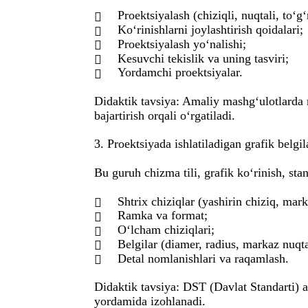
Proektsiyalash (chiziqli, nuqtali, to‘g

Ko‘rinishlarni joylashtirish qoidalari;

Proektsiyalash yo‘nalishi;

Kesuvchi tekislik va uning tasviri;

Yordamchi proektsiyalar.

Didaktik tavsiya: Amaliy mashg‘ulotlarda re
bajartirish orqali o‘rgatiladi.
3. Proektsiyada ishlatiladigan grafik belgila
Bu guruh chizma tili, grafik ko‘rinish, stan
Shtrix chiziqlar (yashirin chiziq, mark

Ramka va format;

O‘lcham chiziqlari;

Belgilar (diamer, radius, markaz nuqta

Detal nomlanishlari va raqamlash.

Didaktik tavsiya: DST (Davlat Standarti) 
yordamida izohlanadi.