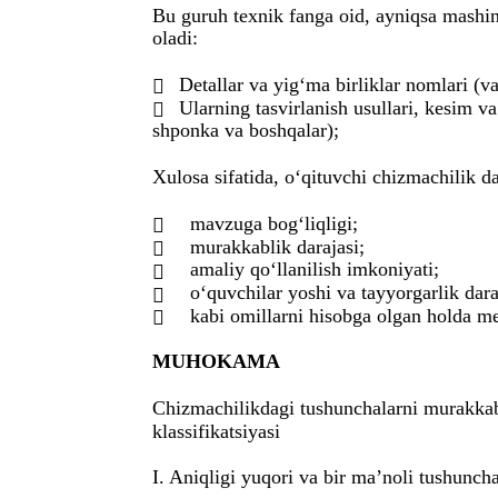
Bu guruh texnik fanga oid, ayniqsa mashin
oladi:
Detallar va yig‘ma birliklar nomlari (va

Ularning tasvirlanish usullari, kesim va

shponka va boshqalar);
Xulosa sifatida, o‘qituvchi chizmachilik da
mavzuga bog‘liqligi;

murakkablik darajasi;

amaliy qo‘llanilish imkoniyati;

o‘quvchilar yoshi va tayyorgarlik dara

kabi omillarni hisobga olgan holda me

MUHOKAMA
Chizmachilikdagi tushunchalarni murakkabl
klassifikatsiyasi
I. Aniqligi yuqori va bir ma’noli tushuncha