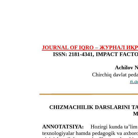
JOURNAL OF IQRO – ЖУРНАЛ ИҚРО – 
ISSN: 2181-4341, IMPACT FACTOR
Achilov N
Chirchiq davlat peda
n.a
CHIZMACHILIK DARSLARINI TAS
M
ANNOTATSIYA:
Hozirgi kunda ta’lim 
texnologiyalar hamda pedagogik va axboro