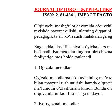
JOURNAL OF IQRO – ЖУРНАЛ ИҚРО – 
ISSN: 2181-4341, IMPACT FACTOR
O‘qituvchi mashg‘ulot davomida o‘quvchil
ravishda nazorat qilishi, ularning diqqatini
pedagogik ta’sir ko‘rsatish malakalariga eg
Eng sodda klassifikatsiya bo‘yicha dars me
bo‘linadi. Bu metodlarning har biri chizm
faoliyatiga mos holda tanlanadi.
1. Og‘zaki metodlar
Og‘zaki metodlarga o‘qituvchining ma’ruza
bilan mavzuni tushuntirishi hamda o‘quvch
ma’lumotni o‘zlashtirishi kiradi. Bunda o‘
o‘quvchilarni faol fikrlashga undaydi.
2. Ko‘rgazmali metodlar