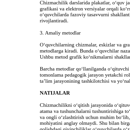
Chizmachilik darslarida plakatlar, o‘quv ja
grafikasi va elektron versiyalar orqali ko
o‘quvchilarda fazoviy tasavvurni shakllanti
rivojlantiradi.
3. Amaliy metodlar
O‘quvchilarning chizmalar, eskizlar va gra
metodlarga kiradi. Bunda o‘quvchilar nazar
Ushbu metod grafik ko‘nikmalarni shaklla
Barcha metodlar qo‘llanilganda o‘qituvchi
tomonlama pedagogik jarayon yetakchi rol 
ta’lim jarayonining tashkilotchisi va yo‘nal
NATIJALAR
Chizmachilikni o‘qitish jarayonida o‘qituv
atama va tushunchalarni tushuntirishiga to‘
va ongli o‘zlashtirish uchun muhim bo‘lib,
mohiyatini anglay olmaydi. Shu bilan birga
qolishdagi qiyinchiliklar o‘quvchilarda o‘