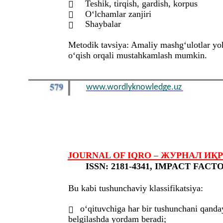
Teshik, tirqish, gardish, korpus

O‘lchamlar zanjiri

Shaybalar

Metodik tavsiya: Amaliy mashg‘ulotlar yoki
o‘qish orqali mustahkamlash mumkin.
www.wordlyknowledge.uz
JOURNAL OF IQRO – ЖУРНАЛ ИҚРО – 
ISSN: 2181-4341, IMPACT FACTOR
Bu kabi tushunchaviy klassifikatsiya:
o‘qituvchiga har bir tushunchani qanda

belgilashda yordam beradi;