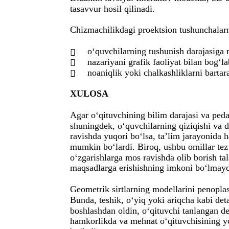
tasavvur hosil qilinadi.
Chizmachilikdagi proektsion tushunchalarni 
o‘quvchilarning tushunish darajasiga 

nazariyani grafik faoliyat bilan bog‘la

noaniqlik yoki chalkashliklarni bartar

XULOSA
Agar o‘qituvchining bilim darajasi va ped
shuningdek, o‘quvchilarning qiziqishi va d
ravishda yuqori bo‘lsa, ta’lim jarayonida 
mumkin bo‘lardi. Biroq, ushbu omillar tez
o‘zgarishlarga mos ravishda olib borish tal
maqsadlarga erishishning imkoni bo‘lmayd
Geometrik sirtlarning modellarini penoplas
Bunda, teshik, o‘yiq yoki ariqcha kabi det
boshlashdan oldin, o‘qituvchi tanlangan det
hamkorlikda va mehnat o‘qituvchisining y