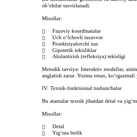
ob’ektlar tasvirlanadi.
Misollar:
Fazoviy koordinatalar

Uch o‘lchovli tasavvur

Proektsiyalovchi nur

Gipotetik tekisliklar

Akslantirish (refleksiya) tekisligi

Metodik tavsiya: Interaktiv modellar, anim
anglatish zarur. Yozma emas, ko‘rgazmali 
IV. Texnik-funktsional tushunchalar
Bu atamalar texnik jihatdan detal va yig‘ma
Misollar:
Detal

Yig‘ma birlik
