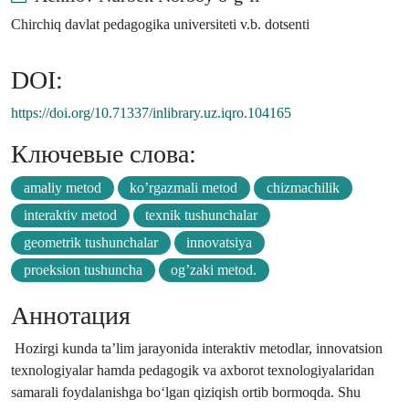
Chirchiq davlat pedagogika universiteti v.b. dotsenti
DOI:
https://doi.org/10.71337/inlibrary.uz.iqro.104165
Ключевые слова:
amaliy mеtоd
ko’rgazmali mеtоd
chizmachilik
intеraktiv mеtоd
tехnik tushunchalar
gеоmеtrik tushunchalar
innоvatsiya
prоеksiоn tushuncha
оg’zaki mеtоd.
Аннотация
Hozirgi kunda ta’lim jarayonida interaktiv metodlar, innovatsion
texnologiyalar hamda pedagogik va axborot texnologiyalaridan
samarali foydalanishga bo‘lgan qiziqish ortib bormoqda. Shu