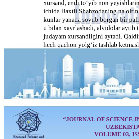
xursand, endi to‘yib non yeyishlarini
ichida Baxtli Shahzodaning na oltini
kunlar yanada sovub borgan bir pal
u bilan xayrlashadi, alvidolar ayti
judayam xursandligini aytadi. Qaldi
hech qachon yolg‘iz tashlab ketmasli
“JOURNAL OF SCIENCE-
UZBEKIST
VOLUME 03, ISS