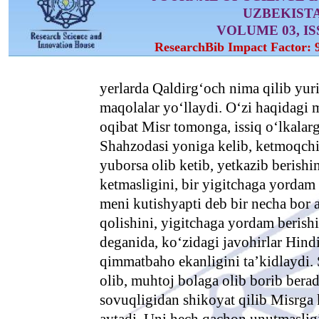
UZBEKIST
VOLUME 03, ISS
ResearchBib Impact Factor: 
yerlarda Qaldirg‘och nima qilib yur
maqolalar yo‘llaydi. O‘zi haqidagi m
oqibat Misr tomonga, issiq o‘lkalar
Shahzodasi yoniga kelib, ketmoqchil
yuborsa olib ketib, yetkazib berishi
ketmasligini, bir yigitchaga yordam 
meni kutishyapti deb bir necha bor a
qolishini, yigitchaga yordam berish
deganida, ko‘zidagi javohirlar Hindi
qimmatbaho ekanligini ta’kidlaydi. 
olib, muhtoj bolaga olib borib bera
sovuqligidan shikoyat qilib Misrga k
aytadi. Uni hech qachon unutmasligi