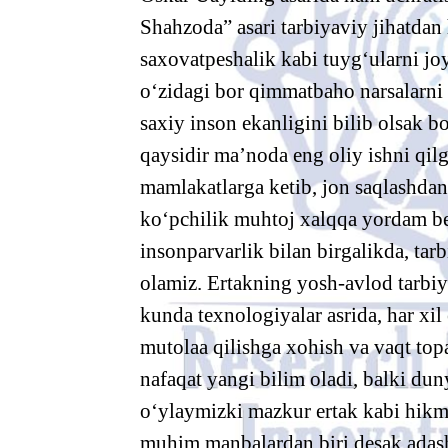
Shahzoda” asari tarbiyaviy jihatdan 
saxovatpeshalik kabi tuyg‘ularni joy
o‘zidagi bor qimmatbaho narsalarni
saxiy inson ekanligini bilib olsak 
qaysidir ma’noda eng oliy ishni qil
mamlakatlarga ketib, jon saqlashdan
ko‘pchilik muhtoj xalqqa yordam be
insonparvarlik bilan birgalikda, tar
olamiz. Ertakning yosh-avlod tarbiy
kunda texnologiyalar asrida, har xil
mutolaa qilishga xohish va vaqt top
nafaqat yangi bilim oladi, balki dun
o‘ylaymizki mazkur ertak kabi hikm
muhim manbalardan biri desak adas