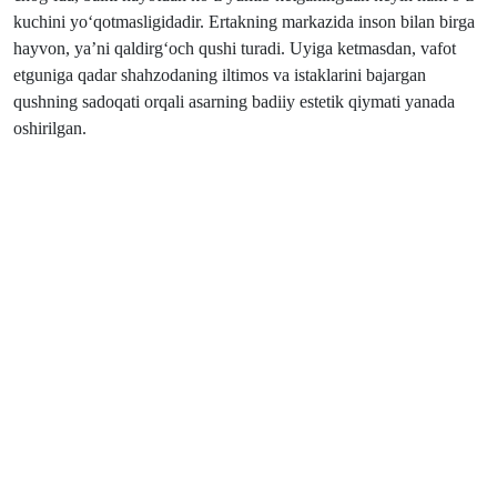
kuchini yo‘qotmasligidadir. Ertakning markazida inson bilan birga
hayvon, ya’ni qaldirg‘och qushi turadi. Uyiga ketmasdan, vafot
etguniga qadar shahzodaning iltimos va istaklarini bajargan
qushning sadoqati orqali asarning badiiy estetik qiymati yanada
oshirilgan.