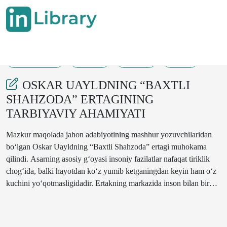
05-05-2025
35-41
3656
208
OSKAR UAYLDNING “BAXTLI
SHAHZODA” ERTAGINING
TARBIYAVIY AHAMIYATI
Mazkur maqolada jahon adabiyotining mashhur yozuvchilaridan
bo‘lgan Oskar Uayldning “Baxtli Shahzoda” ertagi muhokama
qilindi. Asarning asosiy g‘oyasi insoniy fazilatlar nafaqat tiriklik
chog‘ida, balki hayotdan ko‘z yumib ketganingdan keyin ham o‘z
kuchini yo‘qotmasligidadir. Ertakning markazida inson bilan birga
hayvon, ya’ni qaldirg‘och qushi turadi. Uyiga ketmasdan, vafot
etguniga qadar shahzodaning iltimos va istaklarini bajargan
qushning sadoqati orqali asarning badiiy estetik qiymati yanada