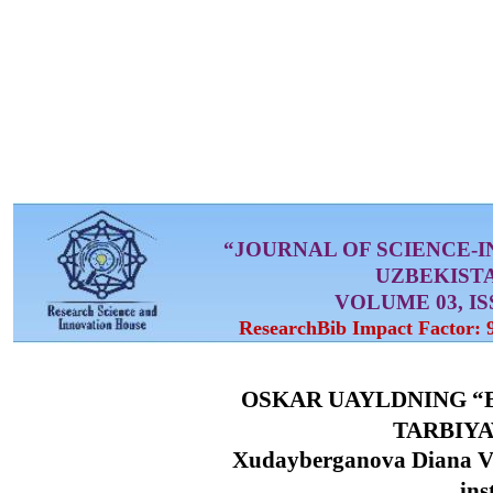
“JOURNAL OF SCIENCE-
UZBEKIST
VOLUME 03, ISS
ResearchBib Impact Factor: 
OSKAR UAYLDNING “
TARBIYA
Xudayberganova Diana Vl
ins