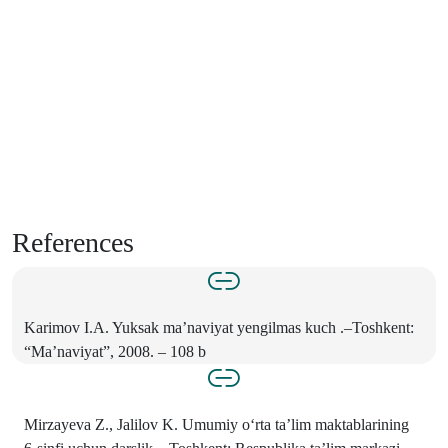
References
Karimov I.A. Yuksak ma’naviyat yengilmas kuch .–Toshkent:
“Ma’naviyat”, 2008. – 108 b
Mirzayeva Z., Jalilov K. Umumiy o‘rta ta’lim maktablarining