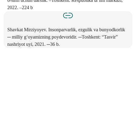
6-sinfi uchun darslik. –Toshkent: Respublika ta’lim markazi,
2022. –224 b
Shavkat Mirziyoyev. Insonparvarlik, ezgulik va bunyodkorlik
─ milliy g‘oyamizning poydevoridir. ─Toshkent: “Tasvir”
nashriyot uyi, 2021. ─36 b.