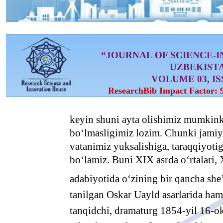
“JOURNAL OF SCIENCE-
UZBEKIST
VOLUME 03, ISS
ResearchBib Impact Factor: 
keyin shuni ayta olishimiz mumkinki
bo‘lmasligimiz lozim. Chunki jamiyat
vatanimiz yuksalishiga, taraqqiyot
bo‘lamiz. Buni XIX asrda o‘rtalari,
adabiyotida o‘zining bir qancha she’r
tanilgan Oskar Uayld asarlarida ham 
tanqidchi, dramaturg 1854-yil 16-ok