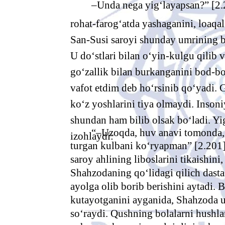
–Unda nega yig‘layapsan?” [2.2
rohat-farog‘atda yashaganini, loaqa
San-Susi saroyi shunday umrining bax
U do‘stlari bilan o‘yin-kulgu qilib 
go‘zallik bilan burkanganini bod-bo
vafot etdim deb ho‘rsinib qo‘yadi. 
ko‘z yoshlarini tiya olmaydi. Insoni
shundan ham bilib olsak bo‘ladi. Yi
“–Uzoqda, huv anavi tomonda, 
izohlaydi:
turgan kulbani ko‘ryapman” [2.201] 
saroy ahlining liboslarini tikaishin
Shahzodaning qo‘lidagi qilich dasta
ayolga olib borib berishini aytadi. B
kutayotganini ayganida, Shahzoda u
so‘raydi. Qushning bolalarni hushla