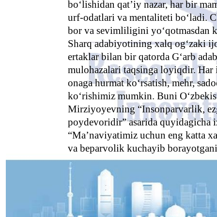
bo‘lishidan qat’iy nazar, har bir ma
urf-odatlari va mentaliteti bo‘ladi
bor va sevimliligini yo‘qotmasdan 
Sharq adabiyotining xalq og‘zaki ij
ertaklar bilan bir qatorda G‘arb adab
mulohazalari taqsinga loyiqdir. Har
onaga hurmat ko‘rsatish, mehr, sadoq
ko‘rishimiz mumkin. Buni O‘zbekist
Mirziyoyevning “Insonparvarlik, e
poydevoridir” asarida quyidagicha i
“Ma’naviyatimiz uchun eng katta xa
va beparvolik kuchayib borayotgani