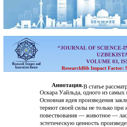
“JOURNAL OF SCIENCE-
UZBEKIST
VOLUME 03, ISS
ResearchBib Impact Factor: 
Аннотация.
В статье рассмат
Оскара Уайльда, одного из самых
Основная идея произведения заклю
теряют своей силы не только при 
повествования — животное — ласт
эстетическую ценность произведе