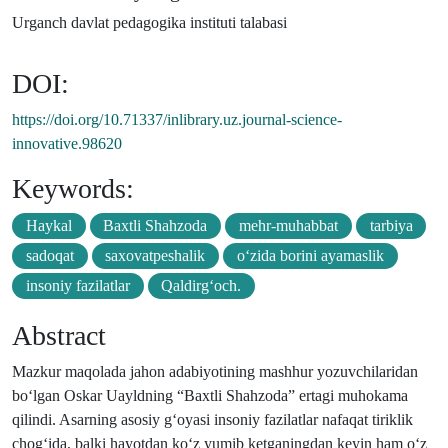
Urganch davlat pedagogika instituti talabasi
DOI:
https://doi.org/10.71337/inlibrary.uz.journal-science-
innovative.98620
Keywords:
Haykal
Baxtli Shahzoda
mehr-muhabbat
tarbiya
sadoqat
saxovatpeshalik
o‘zida borini ayamaslik
insoniy fazilatlar
Qaldirg‘och.
Abstract
Mazkur maqolada jahon adabiyotining mashhur yozuvchilaridan
bo‘lgan Oskar Uayldning “Baxtli Shahzoda” ertagi muhokama
qilindi. Asarning asosiy g‘oyasi insoniy fazilatlar nafaqat tiriklik
chog‘ida, balki hayotdan ko‘z yumib ketganingdan keyin ham o‘z