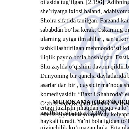
oilasida tug‘ilgan. [2.196]. Adibnin
she’riyatga ixlosi baland, adabiyotd
Shoira sifatida tanilgan. Farzand k
sababdan bo‘lsa kerak, Oskarning oil
ularning uyiga ilm ahllari, san’atkor
tashkillashtirilgan mehmondo‘stlik
iliqlik paydo bo‘la boshlagan. Dast
Shu zaylda o‘qishini davom qildirib
Dunyoning bir qancha davlatlarida 
asarlaridan biri, qaysidir ma’noda 
komediyasidir. “Baxtli Shahzoda” er
MUHOKAMA (ОБСУЖДЕНИ
O‘zbekiston Respublikasida “O‘zbe
ertagi tuzilishi jihatidan qisqa va 
multfilm ishlangan [2.197].
estetik qiymatini yo‘qotmay kelyap
haykali turadi. Ya’ni bolaligidan t
qiyinchilik ko‘rmagan bola. Erta ol