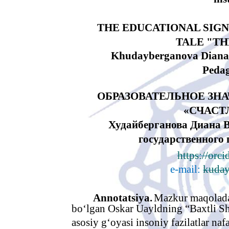
THE EDUCATIONAL SIGN
TALE "TH
Khudayberganova Diana V
Pedag
ОБРАЗОВАТЕЛЬНОЕ ЗНА
«СЧАСТ
Худайберганова Диана В
государственного 
https://or
e-mail:
kuday
Annotatsiya.
Mazkur maqolada
bo‘lgan Oskar Uayldning “Baxtli S
asosiy g‘oyasi insoniy fazilatlar na