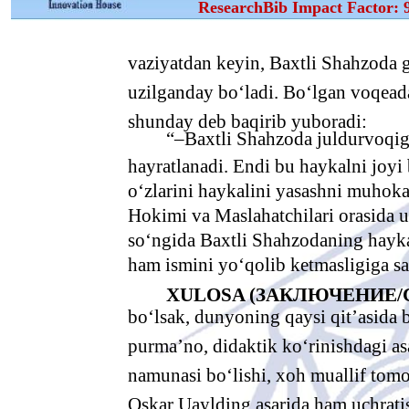
ResearchBib Impact Factor: 
vaziyatdan keyin, Baxtli Shahzoda g
uzilganday bo‘ladi. Bo‘lgan voqead
shunday deb baqirib yuboradi:
“–Baxtli Shahzoda juldurvoqig
hayratlanadi. Endi bu haykalni joyi 
o‘zlarini haykalini yasashni muhoka
Hokimi va Maslahatchilari orasida 
so‘ngida Baxtli Shahzodaning haykal
ham ismini yo‘qolib ketmasligiga s
XULOSA (ЗАКЛЮЧЕНИЕ/C
bo‘lsak, dunyoning qaysi qit’asida 
purma’no, didaktik ko‘rinishdagi asa
namunasi bo‘lishi, xoh muallif tom
Oskar Uaylding asarida ham uchratis