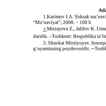
Ada
1.Karimov I.A. Yuksak ma’navi
“Ma’naviyat”, 2008. – 108 b
Mirzayeva Z., Jalilov K. Umu
2
.
darslik. –Toshkent: Respublika ta’l
3. Shavkat Mirziyoyev. Insonpa
g‘oyamizning poydevoridir. ─Toshke