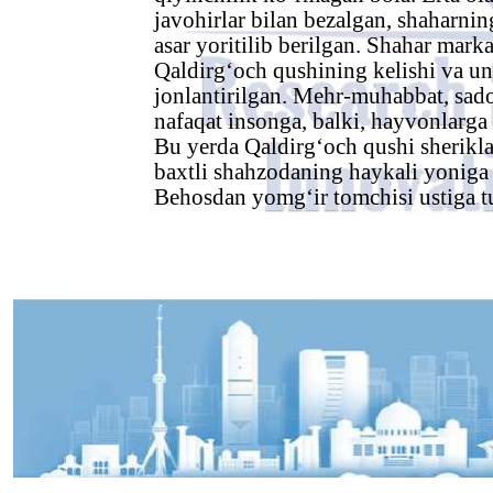
javohirlar bilan bezalgan, shaharnin
asar yoritilib berilgan. Shahar mar
Qaldirg‘och qushining kelishi va uni
jonlantirilgan. Mehr-muhabbat, sado
nafaqat insonga, balki, hayvonlarga 
Bu yerda Qaldirg‘och qushi sherikla
baxtli shahzodaning haykali yoniga k
Behosdan yomg‘ir tomchisi ustiga tu