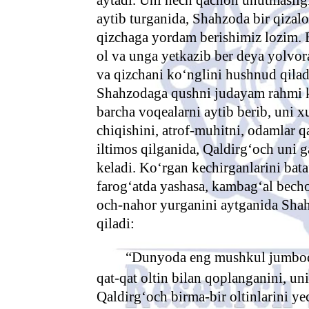
aytib turganida, Shahzoda bir qizal
qizchaga yordam berishimiz lozim.
ol va unga yetkazib ber deya yolvor
va qizchani ko‘nglini hushnud qilad
Shahzodaga qushni judayam rahmi k
barcha voqealarni aytib berib, uni x
chiqishini, atrof-muhitni, odamlar q
iltimos qilganida, Qaldirg‘och uni 
keladi. Ko‘rgan kechirganlarini bataf
farog‘atda yashasa, kambag‘al becho
och-nahor yurganini aytganida Sha
qiladi:
“Dunyoda eng mushkul jumboq –
qat-qat oltin bilan qoplanganini, uni
Qaldirg‘och birma-bir oltinlarini y