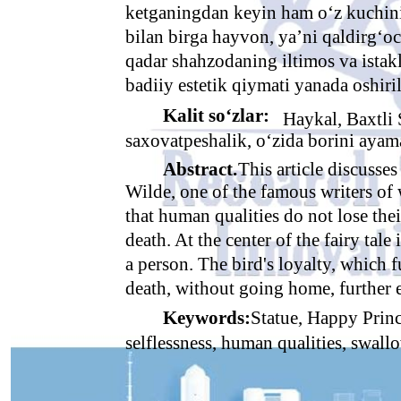
ketganingdan keyin ham o‘z kuchini
bilan birga hayvon, ya’ni qaldirg‘o
qadar shahzodaning iltimos va istak
badiiy estetik qiymati yanada oshiri
Kalit so‘zlar:
Haykal, Baxtli
saxovatpeshalik, o‘zida borini ayamas
Abstract.
This article discusse
Wilde, one of the famous writers of 
that human qualities do not lose thei
death. At the center of the fairy tal
a person. The bird's loyalty, which f
death, without going home, further e
Keywords:
Statue, Happy Prince
selflessness, human qualities, swall