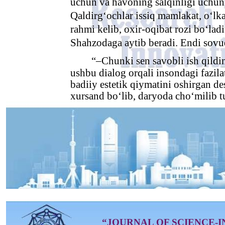
uchun va havoning salqinligi uchun
Qaldirg‘ochlar issiq mamlakat, o‘lka
rahmi kelib, oxir-oqibat rozi bo‘ladi
Shahzodaga aytib beradi. Endi sovu
“–Chunki sen savobli ish qildi
ushbu dialog orqali insondagi fazila
badiiy estetik qiymatini oshirgan d
xursand bo‘lib, daryoda cho‘milib t
“JOURNAL OF SCIENCE-