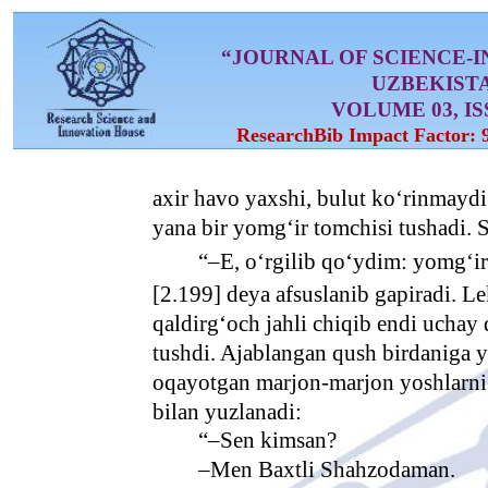
“JOURNAL OF SCIENCE-
UZBEKIST
VOLUME 03, ISS
ResearchBib Impact Factor: 
axir havo yaxshi, bulut ko‘rinmayd
yana bir yomg‘ir tomchisi tushadi.
“–E, o‘rgilib qo‘ydim: yomg‘i
[2.199] deya afsuslanib gapiradi. L
qaldirg‘och jahli chiqib endi ucha
tushdi. Ajablangan qush birdaniga 
oqayotgan marjon-marjon yoshlarni 
bilan yuzlanadi:
“–Sen kimsan?
–Men Baxtli Shahzodaman.