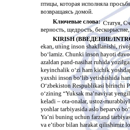
птицы, которая исполняла просьбы
возвращаясь домой.
Ключевые слова:
Статуя, С
верность, щедрость, бескорыстие, 
KIRISH (ВВЕДЕНИЕ/INTR
ekan, uning inson shakllanishi, ri
bo‘lamiz. Chunki inson hayoti davom
azaldan pand-nasihat ruhida yozilgan
keyinchalik o‘zi ham kichik yoshdagi
yaxshi inson bo‘lib yetishishida ha
O‘zbekiston Respublikasi birinchi 
o‘zining “Yuksak ma’naviyat yengilm
keladi – ota-onalar, ustoz-murabbiy
yoshlar tarbiyasida aslo beparvo bo‘
Ya’ni buning uchun farzand tarbiyas
va e’tibor bilan harakat qilishimiz 