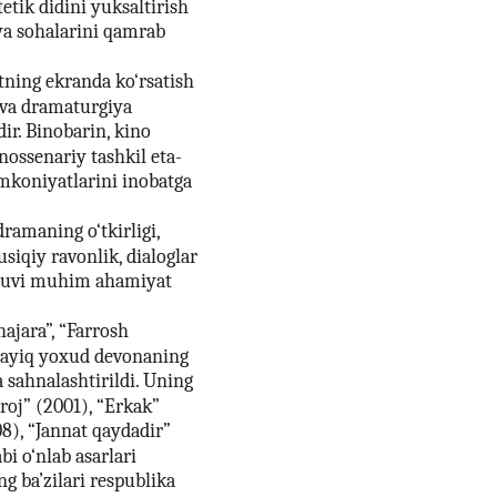
tetik didini yuksaltirish
iya sohalarini qamrab
tning ekranda ko‘rsatish
o va dramaturgiya
ir. Binobarin, kino
nossenariy tashkil eta-
imkoniyatlarini inobatga
ramaning o‘tkirligi,
usiqiy ravonlik, dialoglar
ashuvi muhim ahamiyat
hajara”, “Farrosh
 qayiq yoxud devonaning
a sahnalashtirildi. Uning
roj” (2001), “Erkak”
8), “Jannat qaydadir”
bi o‘nlab asarlari
ng ba’zilari respublika