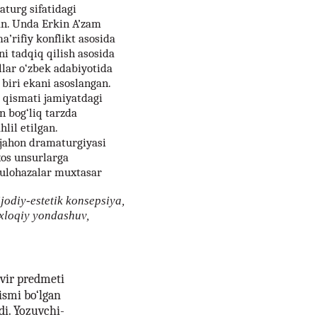
turg sifatidagi
an. Unda Erkin A’zam
’rifiy konflikt asosida
ni tadqiq qilish asosida
llar o‘zbek adabiyotida
biri ekani asoslangan.
 qismati jamiyatdagi
n bog‘liq tarzda
hlil etilgan.
jahon dramaturgiyasi
xos unsurlarga
-mulohazalar muxtasar
jodiy-estetik konsepsiya,
-axloqiy yondashuv,
svir predmeti
ismi bo‘lgan
di. Yozuvchi-