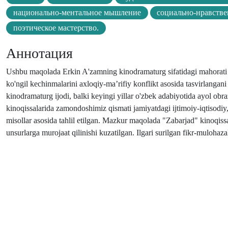
национально-ментальное мышление
социально-нравстве
поэтическое мастерство.
Аннотация
Ushbu maqolada Erkin A'zamning kinodramaturg sifatidagi mahorati 
ko'ngil kechinmalarini axloqiy-ma’rifiy konflikt asosida tasvirlangani 
kinodramaturg ijodi, balki keyingi yillar o'zbek adabiyotida ayol obr
kinoqissalarida zamondoshimiz qismati jamiyatdagi ijtimoiy-iqtisodiy,
misollar asosida tahlil etilgan. Mazkur maqolada "Zabarjad" kinoqiss
unsurlarga murojaat qilinishi kuzatilgan. Ilgari surilgan fikr-muloha