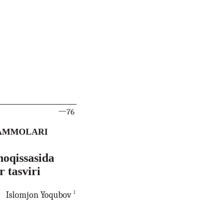
—
76
AMMOLARI
oqissasida
 tasviri
1
Islomjon Yoqubov