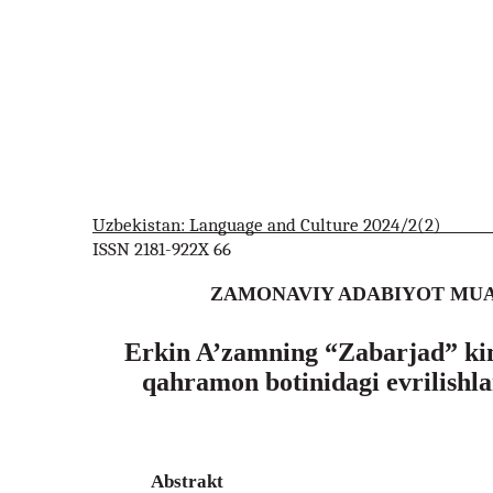
Uzbekistan: Language and Culture 2024/2(2)
ISSN 2181-922X 66
ZAMONAVIY ADABIYOT MU
Erkin A’zamning “Zabarjad” kin
qahramon botinidagi evrilishlar
Abstrakt