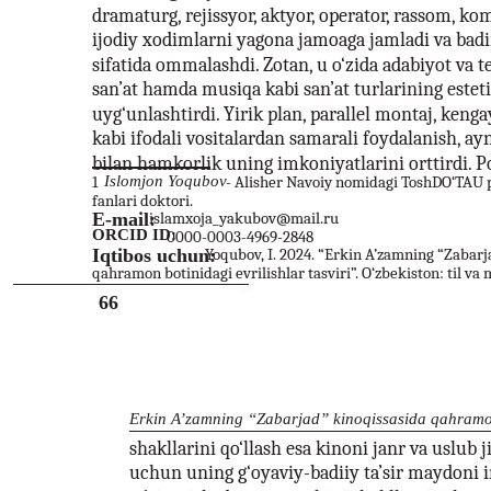
dramaturg, rejissyor, aktyor, operator, rassom, ko
ijodiy xodimlarni yagona jamoaga jamladi va badii
sifatida ommalashdi. Zotan, u o‘zida adabiyot va tea
san’at hamda musiqa kabi san’at turlarining esteti
uyg‘unlashtirdi. Yirik plan, parallel montaj, keng
kabi ifodali vositalardan samarali foydalanish, ay
bilan hamkorlik uning imkoniyatlarini orttirdi. P
1
Islomjon Yoqubov
- Alisher Navoiy nomidagi ToshDO‘TAU pr
fanlari doktori.
E-mail:
islamxoja_yakubov@mail.ru
ORCID ID:
0000-0003-4969-2848
Iqtibos uchun:
Yoqubov, I. 2024. “Erkin A’zamning “Zabarj
qahramon botinidagi evrilishlar tasviri”. O‘zbekiston: til va
66
Erkin A’zamning “Zabarjad” kinoqissasida qahramon 
shakllarini qo‘llash esa kinoni janr va uslub 
uchun uning g‘oyaviy-badiiy ta’sir maydoni i