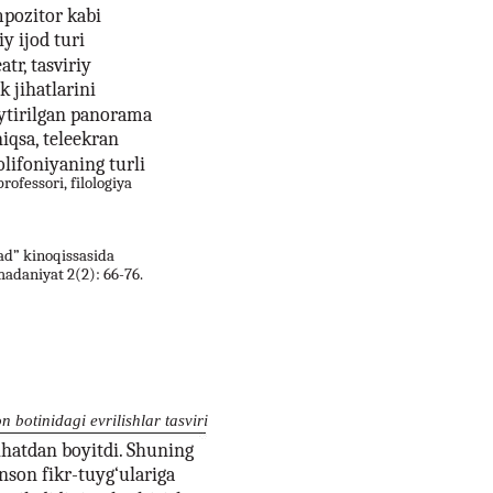
mpozitor kabi
y ijod turi
tr, tasviriy
k jihatlarini
aytirilgan panorama
niqsa, teleekran
olifoniyaning turli
ofessori, filologiya
ad” kinoqissasida
 madaniyat 2(2): 66-76.
botinidagi evrilishlar tasviri
jihatdan boyitdi. Shuning
nson fikr-tuyg‘ulariga