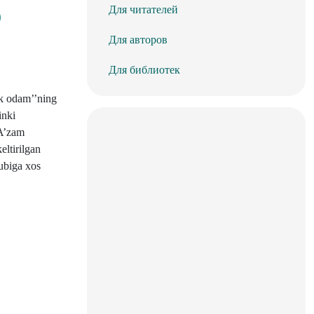
Для читателей
Для авторов
Для библиотек
ik odam’’ning
inki
 A’zam
eltirilgan
lubiga xos