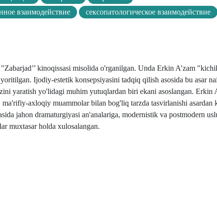
нное взаимодействие
сексопатологическое взаимодействие
"Zabarjad’’ kinoqissasi misolida o'rganilgan. Unda Erkin A’zam "kich
yoritilgan. Ijodiy-estetik konsepsiyasini tadqiq qilish asosida bu asar na
azini yaratish yo'lidagi muhim yutuqlardan biri ekani asoslangan. Erkin
 ma'rifiy-axloqiy muammolar bilan bog'liq tarzda tasvirlanishi asardan k
asida jahon dramaturgiyasi an'analariga, modernistik va postmodern us
zalar muxtasar holda xulosalangan.