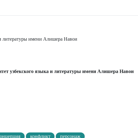
 и литературы имени Алишера Навои
тет узбекского языка и литературы имени Алишера Навои
концепция
конфликт
персонаж