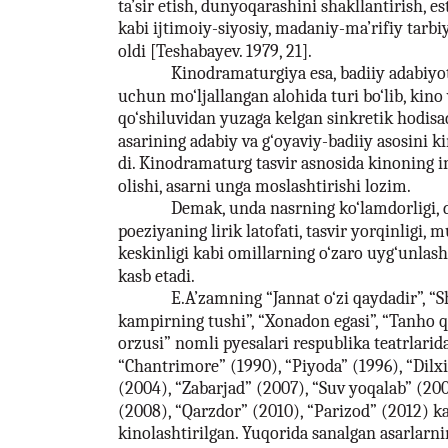
ta’sir etish, dunyoqarashini shakllantirish, es
kabi ijtimoiy-siyosiy, madaniy-ma’rifiy tarb
oldi [Teshabayev. 1979, 21].
Kinodramaturgiya esa, badiiy adabiyo
uchun mo‘ljallangan alohida turi bo‘lib, kin
qo‘shiluvidan yuzaga kelgan sinkretik hodisad
asarining adabiy va g‘oyaviy-badiiy asosini ki
di. Kinodramaturg tasvir asnosida kinoning 
olishi, asarni unga moslashtirishi lozim.
Demak, unda nasrning ko‘lamdorligi, d
poeziyaning lirik latofati, tasvir yorqinligi, m
keskinligi kabi omillarning o‘zaro uyg‘unl
kasb etadi.
E.A’zamning “Jannat o‘zi qaydadir”, “S
kampirning tushi”, “Xonadon egasi”, “Tanho
orzusi” nomli pyesalari respublika teatrlarid
“Chantrimore” (1990), “Piyoda” (1996), “Dilxi
(2004), “Zabarjad” (2007), “Suv yoqalab” (200
(2008), “Qarzdor” (2010), “Parizod” (2012) ka
kinolashtirilgan. Yuqorida sanalgan asarlarni