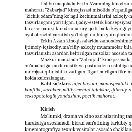
Ushbu maqolada Erkin A’zamning kinodrama
mahorati “Zabarjad” kinoqissasi misolida o‘rganilg
“kichik odam”ning ko‘ngil kechinmalarini axloqiy-ma
tasvirlangani yoritilgan. Ijodiy-estetik konsepsiyasi
bu asar nainki kinodramaturg ijodi, balki keyingi yi
ayol obrazini yaratish yo‘lidagi muhim yutuqlardan 
Erkin A’zam kinoqissalarida zamondoshimiz
ijtimoiy-iqtisodiy, ma’rifiy-axloqiy muammolar bila
tasvirlanishi asardan keltirilgan misollar asosida ta
Mazkur maqolada “Zabarjad” kinoqissasida 
an’analariga, modernistik va postmodern uslubiga 
murojaat qilinishi kuzatilgan. Ilgari surilgan fikr
holda xulosalangan.
Kalit so‘zlar:
syujet bayoni, monospektakl, i
konflikt, xarakter, milliy-mental tafakkur, ijtimoiy
seksopotologik yondashuv, poetik mahorat.
Kirish
Ma’lumki, drama va kino san’atlarining ta
harakatga asoslanadi. Ekran san’atining tarkibiy q
kinematografiya texnik vositalar asosida shakllan