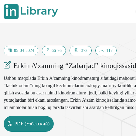
05-04-2024
66-76
372
117
Erkin A’zamning “Zabarjad” kinoqissasida
Ushbu maqolada Erkin A'zamning kinodramaturg sifatidagi mahorati 
"kichik odam’’ning ko'ngil kechinmalarini axloqiy-ma’rifiy konflikt as
qilish asosida bu asar nainki kinodramaturg ijodi, balki keyingi yilla
yutuqlardan biri ekani asoslangan. Erkin A’zam kinoqissalarida zamon
muammolar bilan bog'liq tarzda tasvirlanishi asardan keltirilgan miso
jahon dramaturgiyasi an'analariga, modernistik va postmodern uslubiga 
mulohazalar muxtasar holda xulosalangan.
PDF (Узбекский)