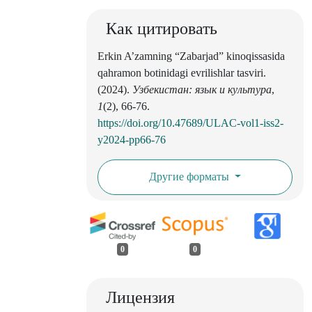
Как цитировать
Erkin A’zamning “Zabarjad” kinoqissasida
qahramon botinidagi evrilishlar tasviri.
(2024).
Узбекистан: язык и культура
,
1
(2), 66-76.
https://doi.org/10.47689/ULAC-vol1-iss2-
y2024-pp66-76
Другие форматы
0
0
Лицензия