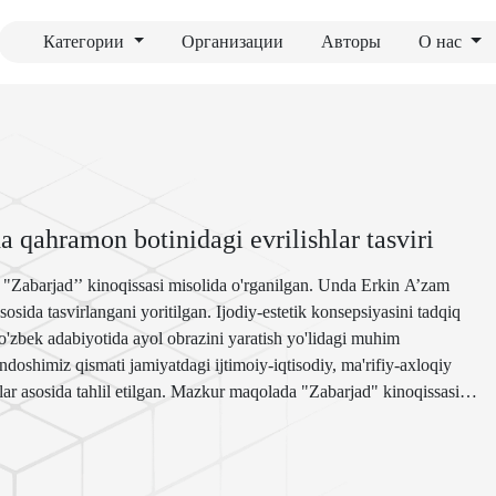
Категории
Организации
Авторы
О нас
 qahramon botinidagi evrilishlar tasviri
"Zabarjad’’ kinoqissasi misolida o'rganilgan. Unda Erkin A’zam
osida tasvirlangani yoritilgan. Ijodiy-estetik konsepsiyasini tadqiq
r o'zbek adabiyotida ayol obrazini yaratish yo'lidagi muhim
doshimiz qismati jamiyatdagi ijtimoiy-iqtisodiy, ma'rifiy-axloqiy
llar asosida tahlil etilgan. Mazkur maqolada "Zabarjad" kinoqissasida
xos unsurlarga murojaat qilinishi kuzatilgan. Ilgari surilgan fikr-