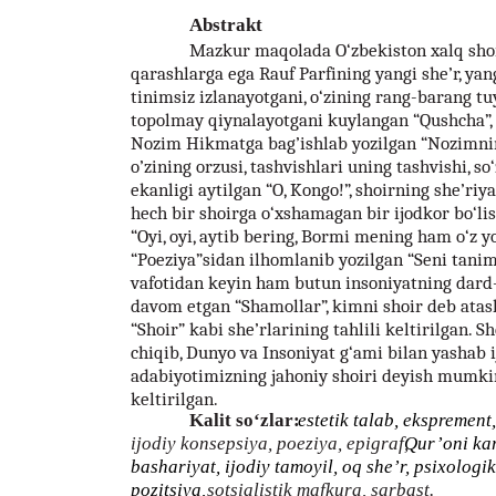
Abstrakt
Mazkur maqolada O‘zbekiston xalq shoir
qarashlarga ega Rauf Parfining yangi she’r, yan
tinimsiz izlanayotgani, o‘zining rang-barang tu
topolmay qiynalayotgani kuylangan “Qushcha”, s
Nozim Hikmatga bag’ishlab yozilgan “Nozimning
o’zining orzusi, tashvishlari uning tashvishi, so‘
ekanligi aytilgan “O, Kongo!”, shoirning she’riya
hech bir shoirga o‘xshamagan bir ijodkor bo‘lis
“Oyi, oyi, aytib bering, Bormi mening ham o‘z 
“Poeziya”sidan ilhomlanib yozilgan “Seni tanim
vafotidan keyin ham butun insoniyatning dard-
davom etgan “Shamollar”, kimni shoir deb ata
“Shoir” kabi she’rlarining tahlili keltirilgan. 
chiqib, Dunyo va Insoniyat g‘ami bilan yashab i
adabiyotimizning jahoniy shoiri deyish mumki
keltirilgan.
Kalit so‘zlar:
estetik talab, eksprement
ijodiy konsepsiya, poeziya, epigraf,
Qur’oni kar
bashariyat, ijodiy tamoyil, oq she’r, psixolog
pozitsiya,
sotsialistik mafkura, sarbast.