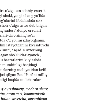
i, o‘ziga xos adabiy-estetik
gi shakl, yangi ohang yo‘lida
yg‘ularini ifodalashda so‘z
hoir o’ziga ustoz deb bilgan
 sadosi”, dunyo orzulari
zlari-da o’zining so‘zi
tda o‘z yo‘lini izlayotganini,
hni istayotganini ko’rsatuvchi
yo‘lim?”, Asqad Muxtorning
agan sho‘rliklar ayanch”,
u hasratlarini kuylashda
sh mumkinligi haqidagi
She’rlarning mohiyatidan kelib
jod qilgan Rauf Parfini milliy
nligi haqida mulohazalar
, g‘ayrishuuriy, modern she’r,
im, atom asri, kommunistik
ik holat, sovetcha, mustahkam