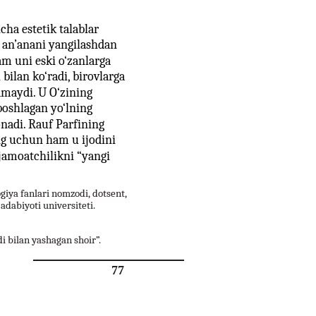
ha estetik talablar
, an’anani yangilashdan
am uni eski o‘zanlarga
bilan ko‘radi, birovlarga
lamaydi. U O‘zining
 boshlagan yo‘lning
onadi. Rauf Parfining
ing uchun ham u ijodini
 jamoatchilikni “yangi
ogiya fanlari nomzodi, dotsent,
adabiyoti universiteti.
di bilan yashagan shoir”.
77