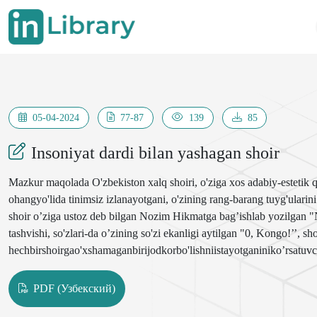
05-04-2024
77-87
139
85
Insoniyat dardi bilan yashagan shoir
Mazkur maqolada O'zbekiston xalq shoiri, o'ziga xos adabiy-estetik q
ohangyo'lida tinimsiz izlanayotgani, o'zining rang-barang tuyg'ular
shoir o’ziga ustoz deb bilgan Nozim Hikmatga bag’ishlab yozilgan "N
tashvishi, so'zlari-da o’zining so'zi ekanligi aytilgan "0, Kongo!’’, sho
hechbirshoirgao'xshamaganbirijodkorbo'lishniistayotganiniko’rsatuvc
Muxtorning "Poeziya’’sidan ilhomlanib yozilgan "Seni tanimagan sho
hasratlarini kuylashda davom etgan "Shamollar", kimni shoir deb atash
PDF (Узбекский)
She’rlarning mohiyatidan kelib chiqib, Dunyo va Insoniyatg'ami bila