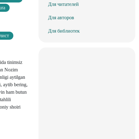
Для читателей
ura
Для авторов
Для библиотек
лист
ida tinimsiz
gan Nozim
nligi aytilgan
, aytib bering,
eyin ham butun
ahlili
oniy shoiri