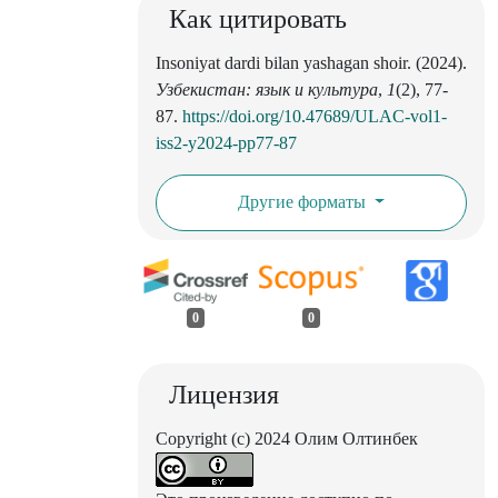
Как цитировать
Insoniyat dardi bilan yashagan shoir. (2024).
Узбекистан: язык и культура
,
1
(2), 77-
87.
https://doi.org/10.47689/ULAC-vol1-
iss2-y2024-pp77-87
Другие форматы
0
0
Лицензия
Copyright (c) 2024 Олим Олтинбек