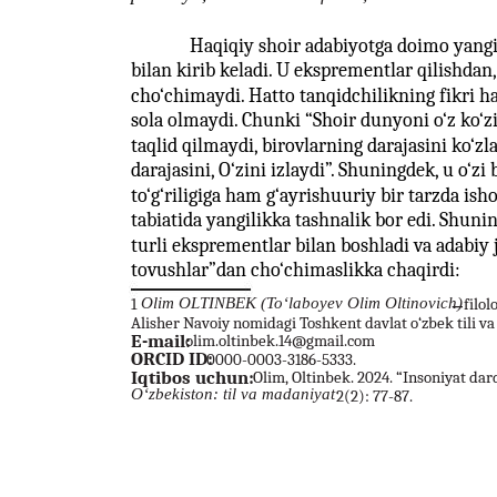
Haqiqiy shoir adabiyotga doimo yangic
bilan kirib keladi. U eksprementlar qilishdan
cho‘chimaydi. Hatto tanqidchilikning fikri h
sola olmaydi. Chunki “Shoir dunyoni o‘z ko‘zi 
taqlid qilmaydi, birovlarning darajasini ko‘z
darajasini, O‘zini izlaydi”. Shuningdek, u o‘zi
to‘g‘riligiga ham g‘ayrishuuriy bir tarzda ish
tabiatida yangilikka tashnalik bor edi. Shun
turli eksprementlar bilan boshladi va adabiy
tovushlar”dan cho‘chimaslikka chaqirdi:
1
Olim OLTINBEK (To‘laboyev Olim Oltinovich)
–
filol
Alisher Navoiy nomidagi Toshkent davlat o‘zbek tili va 
E-mail:
olim.oltinbek.14@gmail.com
ORCID ID:
0000-0003-3186-5333.
Iqtibos uchun:
Olim, Oltinbek. 2024. “Insoniyat dar
O‘zbekiston: til va madaniyat
2(2): 77-87.