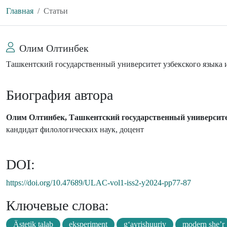
Главная
Статьи
Олим Олтинбек
Ташкентский государственный университет узбекского языка
Биография автора
Олим Олтинбек, Ташкентский государственный университе
кандидат филологических наук, доцент
DOI:
https://doi.org/10.47689/ULAC-vol1-iss2-y2024-pp77-87
Ключевые слова:
Ästetik talab
eksperiment
g‘ayrishuuriy
modern she’r