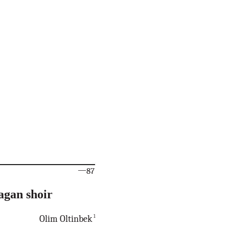
—
87
agan shoir
1
Olim Oltinbek