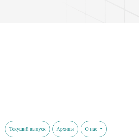
shoiri deyish mumkinligi haqida mulohazalar keltirilgan.
Текущий выпуск
Архивы
О нас