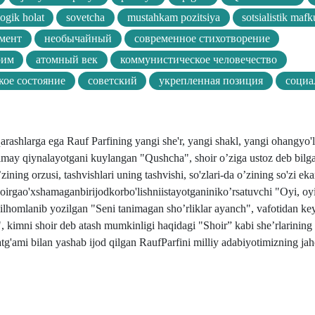
ogik holat
sovetcha
mustahkam pozitsiya
sotsialistik mafk
мент
необычайный
современное стихотворение
рим
атомный век
коммунистическое человечество
кое состояние
советский
укрепленная позиция
социа
arashlarga ega Rauf Parfining yangi she'r, yangi shakl, yangi ohangyo'l
opolmay qiynalayotgani kuylangan "Qushcha", shoir o’ziga ustoz deb bil
ng orzusi, tashvishlari uning tashvishi, so'zlari-da o’zining so'zi eka
shoirgao'xshamaganbirijodkorbo'lishniistayotganiniko’rsatuvchi "Oyi, oyi
lhomlanib yozilgan "Seni tanimagan sho’rliklar ayanch", vafotidan k
 kimni shoir deb atash mumkinligi haqidagi "Shoir” kabi she’rlarining t
tg'ami bilan yashab ijod qilgan RaufParfini milliy adabiyotimizning jah