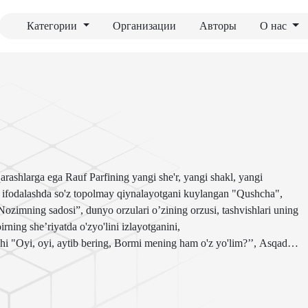
Категории
Организации
Авторы
О нас
arashlarga ega Rauf Parfining yangi she'r, yangi shakl, yangi
ini ifodalashda so'z topolmay qiynalayotgani kuylangan "Qushcha",
ozimning sadosi”, dunyo orzulari o’zining orzusi, tashvishlari uning
irning she’riyatda o'zyo'lini izlayotganini,
hi "Oyi, oyi, aytib bering, Bormi mening ham o'z yo'lim?’’, Asqad
’rliklar ayanch", vafotidan keyin ham butun insoniyatning dard-u
 mumkinligi haqidagi "Shoir” kabi she’rlarining tahlili keltirilgan.
n yashab ijod qilgan RaufParfini milliy adabiyotimizning jahoniy