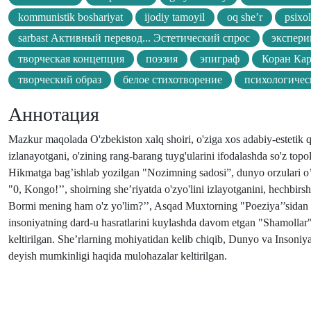
kommunistik boshariyat
ijodiy tamoyil
oq she’r
psixol
sarbast Активный перевод... Эстетический спрос
экспери
творческая концепция
поэзия
эпиграф
Коран Ка
творческий образ
белое стихотворение
психологичес
Аннотация
Mazkur maqolada O'zbekiston xalq shoiri, o'ziga xos adabiy-estetik q
izlanayotgani, o'zining rang-barang tuyg'ularini ifodalashda so'z t
Hikmatga bag’ishlab yozilgan "Nozimning sadosi”, dunyo orzulari o’zini
"0, Kongo!’’, shoirning she’riyatda o'zyo'lini izlayotganini, hechbir
Bormi mening ham o'z yo'lim?’’, Asqad Muxtorning "Poeziya’’sidan i
insoniyatning dard-u hasratlarini kuylashda davom etgan "Shamollar",
keltirilgan. She’rlarning mohiyatidan kelib chiqib, Dunyo va Insoniya
deyish mumkinligi haqida mulohazalar keltirilgan.