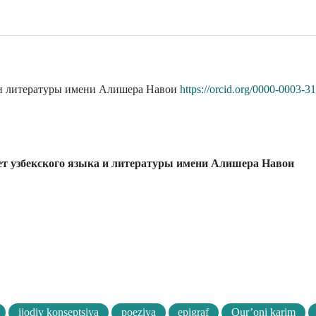
 и литературы имени Алишера Навои
https://orcid.org/0000-0003-3
т узбекского языка и литературы имени Алишера Навои
ijodiy konseptsiya
poeziya
epigraf
Qur’oni karim