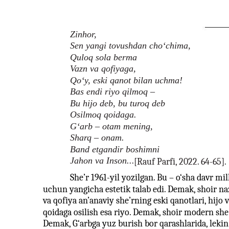
Zinhor,
Sen yangi tovushdan cho‘chima,
Quloq sola berma
Vazn va qofiyaga,
Qo‘y, eski qanot bilan uchma!
Bas endi riyo qilmoq –
Bu hijo deb, bu turoq deb
Osilmoq qoidaga.
G‘arb – otam mening,
Sharq – onam.
Band etgandir boshimni
Jahon va Inson...
[Rauf Parfi, 2022. 64-65].
She’r 1961-yil yozilgan. Bu – o‘sha davr mil
uchun yangicha estetik talab edi. Demak, shoir na
va qofiya an’anaviy she’rning eski qanotlari, hijo 
qoidaga osilish esa riyo. Demak, shoir modern she’
Demak, G‘arbga yuz burish bor qarashlarida, leki