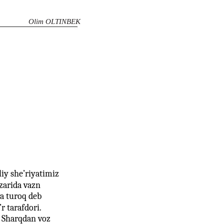
Olim OLTINBEK
liy she’riyatimiz
zarida vazn
va turoq deb
r tarafdori.
n Sharqdan voz