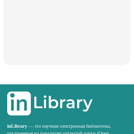
inLibrary
— это научная электронная библиотека,
построенная на парадигме открытой науки (Open