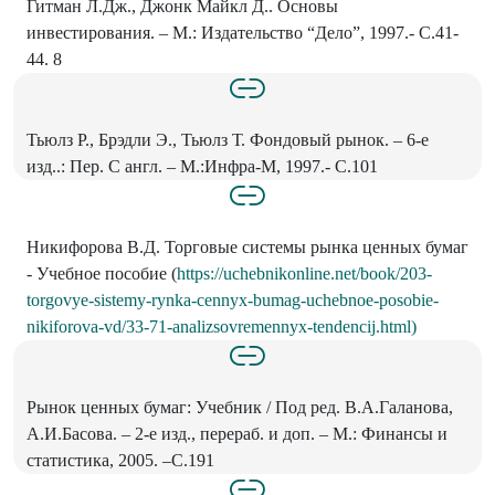
Гитман Л.Дж., Джонк Майкл Д.. Основы
инвестирования. – М.: Издательство “Дело”, 1997.- С.41-
44. 8
Тьюлз Р., Брэдли Э., Тьюлз Т. Фондовый рынок. – 6-е
изд..: Пер. С англ. – М.:Инфра-М, 1997.- С.101
Никифорова В.Д. Торговые системы рынка ценных бумаг
- Учебное пособие (
https://uchebnikonline.net/book/203-
torgovye-sistemy-rynka-cennyx-bumag-uchebnoe-posobie-
nikiforova-vd/33-71-analizsovremennyx-tendencij.html)
Рынок ценных бумаг: Учебник / Под ред. В.А.Галанова,
А.И.Басова. – 2-е изд., перераб. и доп. – М.: Финансы и
статистика, 2005. –С.191