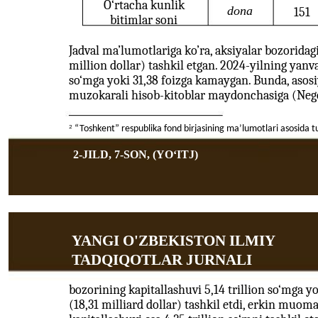
O‘rtacha kunlik
dona
151
bitimlar soni
Jadval ma’lumotlariga ko’ra, aksiyalar bozoridag
million dollar) tashkil etgan. 2024-yilning yanv
so‘mga yoki 31,38 foizga kamaygan. Bunda, asosi
muzokarali hisob-kitoblar maydonchasiga (Nego 
2
“Toshkent” respublika fond birjasining ma’lumotlari asosida tu
2-JILD, 7-SON, (YOʻITJ)
YANGI O'ZBEKISTON ILMIY
TADQIQOTLAR JURNALI
bozorining kapitallashuvi 5,14 trillion so‘mga yo
(18,31 milliard dollar) tashkil etdi, erkin muoma