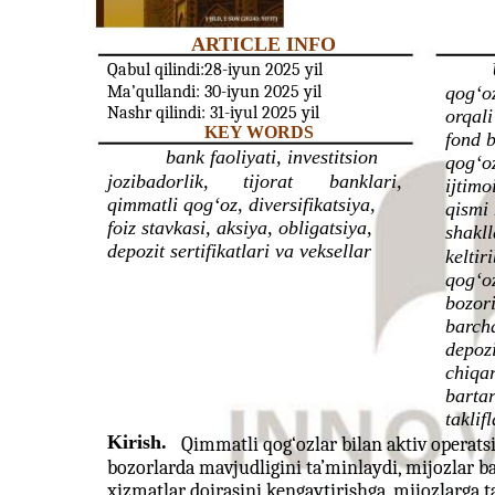
ARTICLE INFO
Qabul qilindi:28-iyun 2025 yil
Ma’qullandi: 30-iyun 2025 yil
qog‘oz
Nashr qilindi: 31-iyul 2025 yil
orqali
KEY WORDS
fond b
bank faoliyati, investitsion
qog‘o
jozibadorlik,
tijorat
banklari,
ijtimo
qimmatli qog‘oz, diversifikatsiya,
qismi
foiz stavkasi, aksiya, obligatsiya,
shakll
depozit sertifikatlari va veksellar
keltir
qog‘oz
bozori
barcha
depozi
chiqa
bartar
taklif
Kirish.
Qimmatli qog‘ozlar bilan aktiv operat
bozorlarda mavjudligini ta’minlaydi, mijozlar ba
xizmatlar doirasini kengaytirishga, mijozlarga t