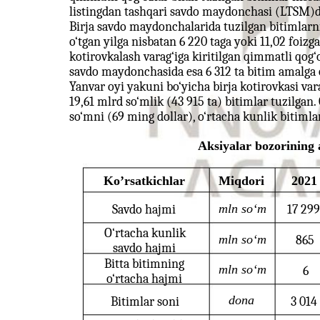
listingdan tashqari savdo maydonchasi (LTSM)dag
Birja savdo maydonchalarida tuzilgan bitimlarn
o‘tgan yilga nisbatan 6 220 taga yoki 11,02 foizg
kotirovkalash varag‘iga kiritilgan qimmatli qog‘o
savdo maydonchasida esa 6 312 ta bitim amalga 
Yanvar oyi yakuni bo‘yicha birja kotirovkasi var
19,61 mlrd so‘mlik (43 915 ta) bitimlar tuzilgan
so‘mni (69 ming dollar), o‘rtacha kunlik bitimlar
Aksiyalar bozorining a
Ko’rsatkichlar
Miqdori
2021
mln so‘m
Savdo hajmi
17 299
O‘rtacha kunlik
mln so‘m
865
savdo hajmi
Bitta bitimning
mln so‘m
6
o‘rtacha hajmi
dona
Bitimlar soni
3 014