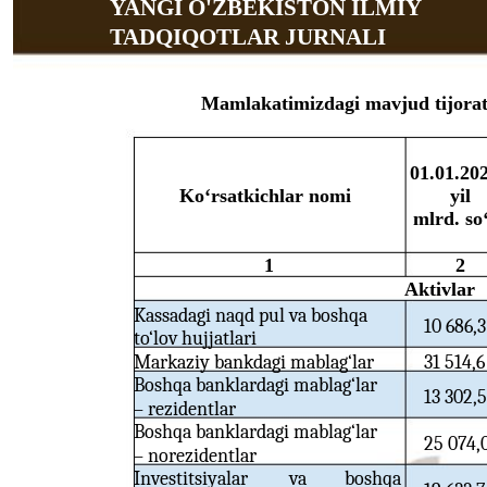
YANGI O'ZBEKISTON ILMIY
TADQIQOTLAR JURNALI
Mamlakatimizdagi mavjud tijorat
01.01.20
Ko‘rsatkichlar nomi
yil
mlrd. so
1
2
Aktivlar
Kassadagi naqd pul va boshqa
10 686,3
to‘lov hujjatlari
Markaziy bankdagi mablag‘lar
31 514,6
Boshqa banklardagi mablag‘lar
13 302,5
– rezidentlar
Boshqa banklardagi mablag‘lar
25 074,
– norezidentlar
Investitsiyalar
va
boshqa