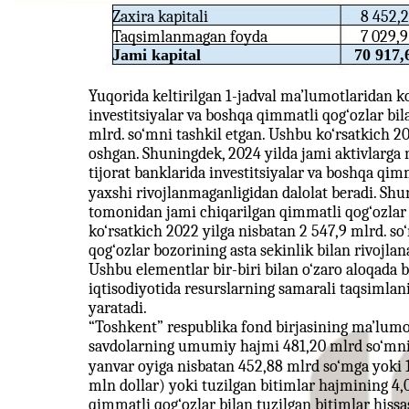
Zaxira kapitali
8 452,2
Taqsimlanmagan foyda
7 029,9
Jami kapital
70 917,
Yuqorida keltirilgan 1-jadval ma’lumotlaridan ko
investitsiyalar va boshqa qimmatli qog‘ozlar bil
mlrd. so‘mni tashkil etgan. Ushbu ko‘rsatkich 20
oshgan. Shuningdek, 2024 yilda jami aktivlarga n
tijorat banklarida investitsiyalar va boshqa qimm
yaxshi rivojlanmaganligidan dalolat beradi. Shun
tomonidan jami chiqarilgan qimmatli qog‘ozlar 1
ko‘rsatkich 2022 yilga nisbatan 2 547,9 mlrd. 
qog‘ozlar bozorining asta sekinlik bilan rivojlan
Ushbu elementlar bir-biri bilan o‘zaro aloqada 
iqtisodiyotida resurslarning samarali taqsimla
yaratadi.
“Toshkent” respublika fond birjasining ma’lumot
savdolarning umumiy hajmi 481,20 mlrd so‘mni (
yanvar oyiga nisbatan 452,88 mlrd so‘mga yoki 1
mln dollar) yoki tuzilgan bitimlar hajmining 4,07
qimmatli qog‘ozlar bilan tuzilgan bitimlar hissa