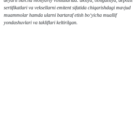
deyarli barcha moliyaviy vositalarida: aksiya, obligatsiya, depozit
sertifikatlari va veksellarni emitent sifatida chiqarishdagi mavjud
muammolar hamda ularni bartaraf etish bo‘yicha muallif
yondashuvlari va takliflari keltirilgan.