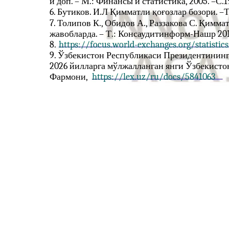
и доп. – М.: Финансы и статистика, 2005. –С.1
6. Бутиков. И.Л Қимматли қоғозлар бозори. –Т.
7. Толипов К., Обидов А., Раззакова С. Қимма
жавобларда. – Т.: Консаудитинформ-Нашр 201
8.
https://focus.world-exchanges.org/statistics
9. Ўзбекистон Республикаси Президентининг
2026 йилларга мўлжалланган янги Ўзбекисто
Фармони,
https://lex.uz/ru/docs/5841063