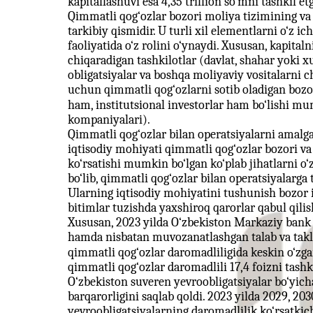
kapitallashuvi esa 4,35 trillion so‘mni tashkil et
Qimmatli qog‘ozlar bozori moliya tizimining 
tarkibiy qismidir. U turli xil elementlarni o‘z ic
faoliyatida o‘z rolini o‘ynaydi. Xususan, kapital
chiqaradigan tashkilotlar (davlat, shahar yoki x
obligatsiyalar va boshqa moliyaviy vositalarni 
uchun qimmatli qog‘ozlarni sotib oladigan bozor
ham, institutsional investorlar ham bo‘lishi mu
kompaniyalari).
Qimmatli qog‘ozlar bilan operatsiyalarni amalga 
iqtisodiy mohiyati qimmatli qog‘ozlar bozori va in
ko‘rsatishi mumkin bo‘lgan ko‘plab jihatlarni o‘z
bo‘lib, qimmatli qog‘ozlar bilan operatsiyalarga
Ularning iqtisodiy mohiyatini tushunish bozor i
bitimlar tuzishda yaxshiroq qarorlar qabul qili
Xususan, 2023 yilda O‘zbekiston Markaziy bank a
hamda nisbatan muvozanatlashgan talab va takli
qimmatli qog‘ozlar daromadliligida keskin o‘zga
qimmatli qog‘ozlar daromadlili 17,4 foizni tashki
O‘zbekiston suveren yevroobligatsiyalar bo‘yich
barqarorligini saqlab qoldi. 2023 yilda 2029, 2030
yevroobligatsiyalarning daromadlilik ko‘rsatkich