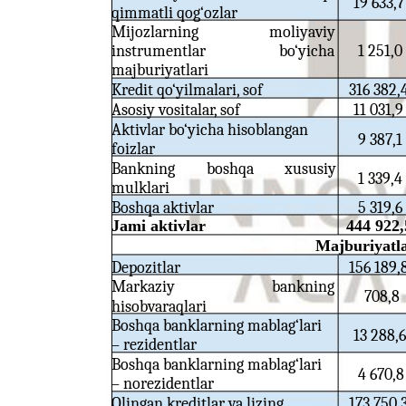
19 633,7
qimmatli qog‘ozlar
Mijozlarning
moliyaviy
instrumentlar
bo‘yicha
1 251,0
majburiyatlari
Kredit qo‘yilmalari, sof
316 382,
Asosiy vositalar, sof
11 031,9
Aktivlar bo‘yicha hisoblangan
9 387,1
foizlar
Bankning
boshqa
xususiy
1 339,4
mulklari
Boshqa aktivlar
5 319,6
Jami aktivlar
444 922,
Majburiyatl
Depozitlar
156 189,
Markaziy
bankning
708,8
hisobvaraqlari
Boshqa banklarning mablag‘lari
13 288,6
– rezidentlar
Boshqa banklarning mablag‘lari
4 670,8
– norezidentlar
Olingan kreditlar va lizing
173 750,