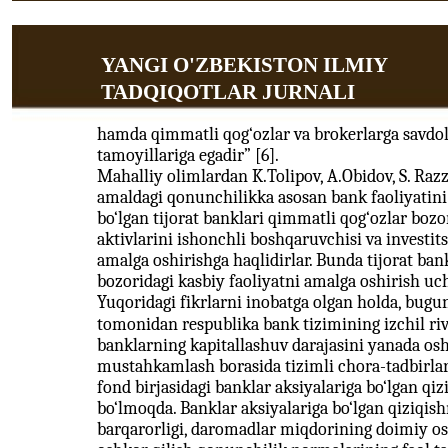
YANGI O'ZBEKISTON ILMIY
TADQIQOTLAR JURNALI
hamda qimmatli qog‘ozlar va brokerlarga savdola
tamoyillariga egadir” [6].
Mahalliy olimlardan K.Tolipov, A.Obidov, S. Ra
amaldagi qonunchilikka asosan bank faoliyatini
bo‘lgan tijorat banklari qimmatli qog‘ozlar bozor
aktivlarini ishonchli boshqaruvchisi va investits
amalga oshirishga haqlidirlar. Bunda tijorat ba
bozoridagi kasbiy faoliyatni amalga oshirish uch
Yuqoridagi fikrlarni inobatga olgan holda, bug
tomonidan respublika bank tizimining izchil rivo
banklarning kapitallashuv darajasini yanada osh
mustahkamlash borasida tizimli chora-tadbirlar
fond birjasidagi banklar aksiyalariga bo‘lgan qiz
bo‘lmoqda. Banklar aksiyalariga bo‘lgan qiziqish
barqarorligi, daromadlar miqdorining doimiy os