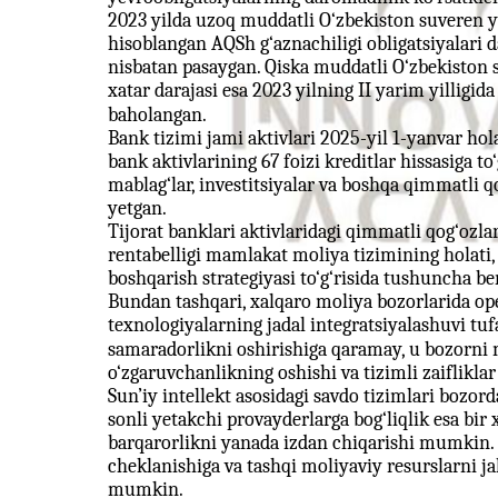
2023 yilda uzoq muddatli O‘zbekiston suveren 
hisoblangan AQSh g‘aznachiligi obligatsiyalari d
nisbatan pasaygan. Qiska muddatli O‘zbekiston s
xatar darajasi esa 2023 yilning II yarim yilligi
baholangan.
Bank tizimi jami aktivlari 2025-yil 1-yanvar hola
bank aktivlarining 67 foizi kreditlar hissasiga t
mablag‘lar, investitsiyalar va boshqa qimmatli q
yetgan.
Tijorat banklari aktivlaridagi qimmatli qog‘ozla
rentabelligi mamlakat moliya tizimining holati,
boshqarish strategiyasi to‘g‘risida tushuncha b
Bundan tashqari, xalqaro moliya bozorlarida oper
texnologiyalarning jadal integratsiyalashuvi tuf
samaradorlikni oshirishiga qaramay, u bozorni 
o‘zgaruvchanlikning oshishi va tizimli zaiflikl
Sun’iy intellekt asosidagi savdo tizimlari bozo
sonli yetakchi provayderlarga bog‘liqlik esa bir 
barqarorlikni yanada izdan chiqarishi mumkin. 
cheklanishiga va tashqi moliyaviy resurslarni jal
mumkin.