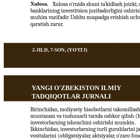
Xulosa.
Xulosa o‘rnida shuni ta’kidlash joizki,
banklarining investitsion jozibadorligini oshir
muhim vazifadir. Ushbu maqsadga erishish uchun
qaratish zarur.
2-JILD, 7-SON, (YOʻITJ)
YANGI O'ZBEKISTON ILMIY
TADQIQOTLAR JURNALI
Birinchidan, moliyaviy hisobotlarni takomillash
muntazam va tushunarli tarzda oshkor qilish (ba
investorlarning ishonchini oshirishi mumkin.
Ikkinchidan, investorlarning turli guruhlarini j
vositalarini (obligatsiyalar, aktsiyalar, o'zaro f