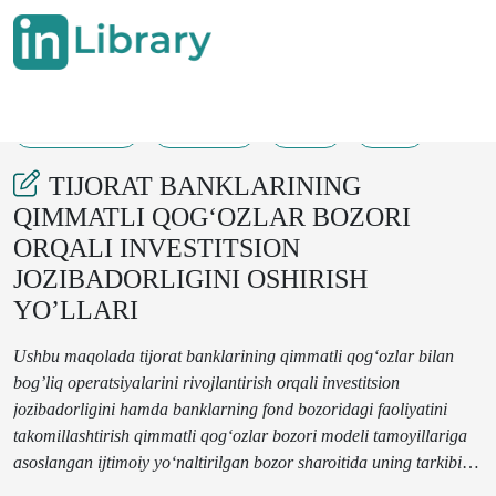
31-07-2025
145-151
28
11
TIJORAT BANKLARINING
QIMMATLI QOG‘OZLAR BOZORI
ORQALI INVESTITSION
JOZIBADORLIGINI OSHIRISH
YO’LLARI
Ushbu maqolada tijorat banklarining qimmatli qog‘ozlar bilan
bog’liq
operatsiyalarini rivojlantirish
orqali investitsion
jozibadorligini
hamda banklarning fond bozoridagi faoliyatini
takomillashtirish
qimmatli qog‘ozlar bozori modeli tamoyillariga
asoslangan ijtimoiy yo‘naltirilgan bozor sharoitida uning tarkibiy
qismi hisoblanadigan qimmatli qog‘ozlar bozorini shakllantirish