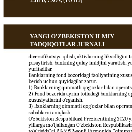
2-JILD, 7-SON, (YOʻITJ)
YANGI O'ZBEKISTON ILMIY
TADQIQOTLAR JURNALI
diversifikatsiya qilish, aktivlarning likvidligin
pasaytirish, bankning qulay imidjini yaratish, ya
yuritadilar.
Banklarning fond bozoridagi faoliyatining xususi
berish uchun quyidagilar zarur:
1) Banklarning qimmatli qog‘ozlar bilan operatsiy
2) Fond bozorida ayrim toifadagi banklarning op
xususiyatlarini o‘rganish.
3) Banklarning qimmatli qog‘ozlar bilan operatsi
sabablarni aniqlash.
O‘zbekiston Respublikasi Prezidentining 2020 y
yillarga mo‘ljallangan O‘zbekiston Respublikasin
to‘g‘risida”gi PF-5992-sonli Farmonida, “qimmat