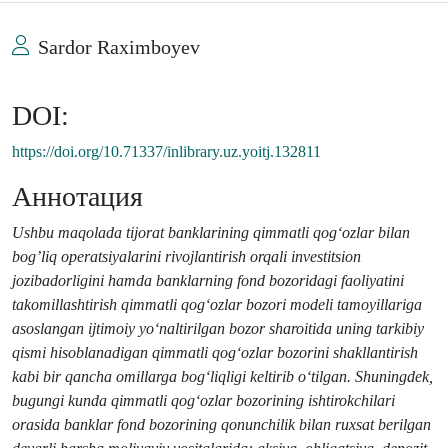
Sardor Raximboyev
DOI:
https://doi.org/10.71337/inlibrary.uz.yoitj.132811
Аннотация
Ushbu maqolada tijorat banklarining qimmatli qog‘ozlar bilan
bog’liq
operatsiyalarini rivojlantirish
orqali investitsion
jozibadorligini
hamda banklarning fond bozoridagi faoliyatini
takomillashtirish
qimmatli qog‘ozlar bozori modeli tamoyillariga
asoslangan ijtimoiy yo‘naltirilgan bozor sharoitida uning tarkibiy
qismi hisoblanadigan qimmatli qog‘ozlar bozorini shakllantirish
kabi bir qancha omillarga bog‘liqligi keltirib o‘tilgan. Shuningdek,
bugungi kunda qimmatli qog‘ozlar bozorining ishtirokchilari
orasida banklar fond bozorining qonunchilik bilan ruxsat berilgan