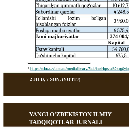
Chiqarilgan qimmatli qog‘ozlar
10 612,7
Subordinar qarzlar
4 248,5
To‘lanishi
lozim
bo‘lgan
3 960,0
hisoblangan foizlar
Boshqa majburiyatlar
6 575,4
Jami majburiyatlar
374 004,
Kapital
Ustav kapitali
54 760,
Qo‘shimcha kapital
675,5
1
https://cbu.uz/upload/medialibrary/5c4/iaelrlqezul62kxg0yjo
2-JILD, 7-SON, (YOʻITJ)
YANGI O'ZBEKISTON ILMIY
TADQIQOTLAR JURNALI