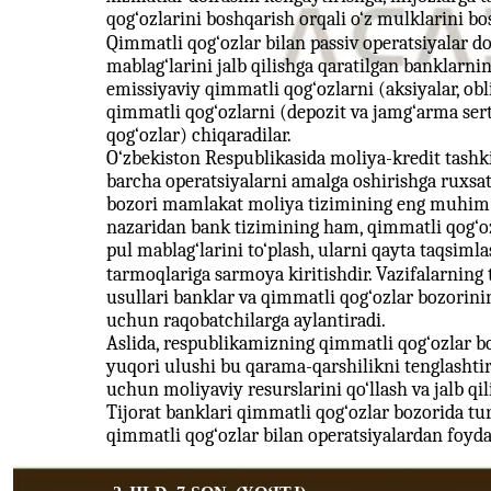
qog‘ozlarini boshqarish orqali o‘z mulklarini b
Qimmatli qog‘ozlar bilan passiv operatsiyalar d
mablag‘larini jalb qilishga qaratilgan banklarni
emissiyaviy qimmatli qog‘ozlarni (aksiyalar, ob
qimmatli qog‘ozlarni (depozit va jamg‘arma serti
qog‘ozlar) chiqaradilar.
O‘zbekiston Respublikasida moliya-kredit tashki
barcha operatsiyalarni amalga oshirishga ruxsat
bozori mamlakat moliya tizimining eng muhim ta
nazaridan bank tizimining ham, qimmatli qog‘oz
pul mablag‘larini to‘plash, ularni qayta taqsimla
tarmoqlariga sarmoya kiritishdir. Vazifalarning 
usullari banklar va qimmatli qog‘ozlar bozorini
uchun raqobatchilarga aylantiradi.
Aslida, respublikamizning qimmatli qog‘ozlar bo
yuqori ulushi bu qarama-qarshilikni tenglashtir
uchun moliyaviy resurslarini qo‘llash va jalb 
Tijorat banklari qimmatli qog‘ozlar bozorida tu
qimmatli qog‘ozlar bilan operatsiyalardan foyda