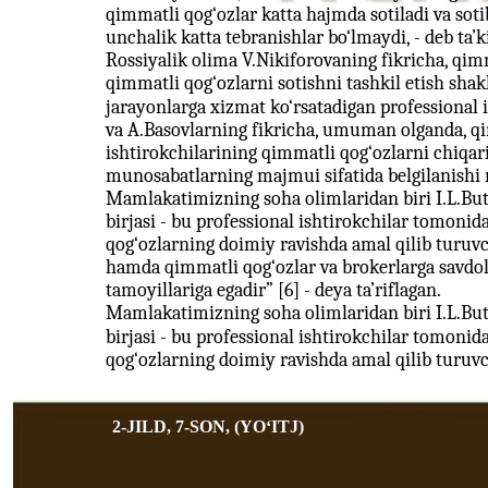
qimmatli qog‘ozlar katta hajmda sotiladi va soti
unchalik katta tebranishlar bo‘lmaydi, - deb ta’ki
Rossiyalik olima V.Nikiforovaning fikricha, qim
qimmatli qog‘ozlarni sotishni tashkil etish shak
jarayonlarga xizmat ko‘rsatadigan professional i
va A.Basovlarning fikricha, umuman olganda, qi
ishtirokchilarining qimmatli qog‘ozlarni chiqar
munosabatlarning majmui sifatida belgilanishi
Mamlakatimizning soha olimlaridan biri I.L.Buti
birjasi - bu professional ishtirokchilar tomoni
qog‘ozlarning doimiy ravishda amal qilib turuvch
hamda qimmatli qog‘ozlar va brokerlarga savdola
tamoyillariga egadir” [6] - deya ta’riflagan.
Mamlakatimizning soha olimlaridan biri I.L.Buti
birjasi - bu professional ishtirokchilar tomoni
qog‘ozlarning doimiy ravishda amal qilib turuvch
2-JILD, 7-SON, (YOʻITJ)