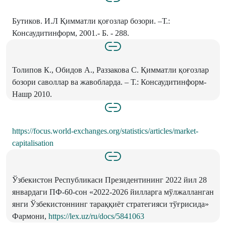
Бутиков. И.Л Қимматли қоғозлар бозори. –Т.:
Консаудитинформ, 2001.- Б. - 288.
Толипов К., Обидов А., Раззакова С. Қимматли қоғозлар
бозори саволлар ва жавобларда. – Т.: Консаудитинформ-
Нашр 2010.
https://focus.world-exchanges.org/statistics/articles/market-
capitalisation
Ўзбекистон Республикаси Президентининг 2022 йил 28
январдаги ПФ-60-сон «2022-2026 йилларга мўлжалланган
янги Ўзбекистоннинг тараққиёт стратегияси тўғрисида»
Фармони,
https://lex.uz/ru/docs/5841063