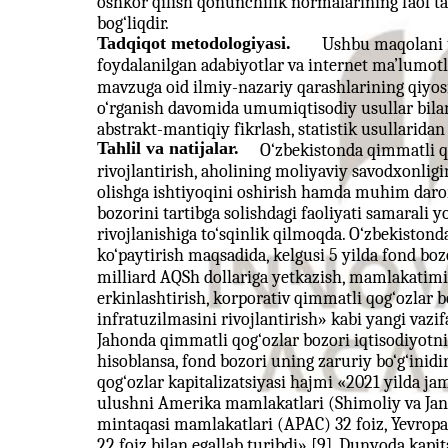
oshkor qilish qonunchilik normalarining faol tad
bog‘liqdir.
Tadqiqot metodologiyasi.
Ushbu maqolani t
foydalanilgan adabiyotlar va internet ma’lumotl
mavzuga oid ilmiy-nazariy qarashlarining qiyosi
o‘rganish davomida umumiqtisodiy usullar bilan 
abstrakt-mantiqiy fikrlash, statistik usullaridan
Tahlil va natijalar.
O‘zbekistonda qimmatli q
rivojlantirish, aholining moliyaviy savodxonligin
olishga ishtiyoqini oshirish hamda muhim daro
bozorini tartibga solishdagi faoliyati samarali y
rivojlanishiga to‘sqinlik qilmoqda. O‘zbekistond
ko‘paytirish maqsadida, kelgusi 5 yilda fond bo
milliard AQSh dollariga yetkazish, mamlakatim
erkinlashtirish, korporativ qimmatli qog‘ozlar bo
infratuzilmasini rivojlantirish» kabi yangi vazifal
Jahonda qimmatli qog‘ozlar bozori iqtisodiyotn
hisoblansa, fond bozori uning zaruriy bo‘g‘inidir
qog‘ozlar kapitalizatsiyasi hajmi «2021 yilda jami
ulushni Amerika mamlakatlari (Shimoliy va Janu
mintaqasi mamlakatlari (APAC) 32 foiz, Yevropa
22 foiz bilan egallab turibdi» [9]. Dunyoda kapit