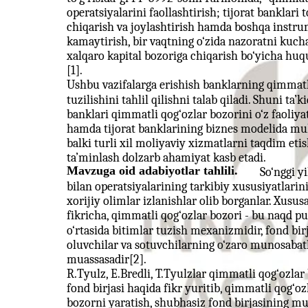
operatsiyalarini faollashtirish; tijorat banklari
chiqarish va joylashtirish hamda boshqa instru
kamaytirish, bir vaqtning o‘zida nazoratni kuch
xalqaro kapital bozoriga chiqarish bo‘yicha huquq
[1].
Ushbu vazifalarga erishish banklarning qimmatli
tuzilishini tahlil qilishni talab qiladi. Shuni ta
banklari qimmatli qog‘ozlar bozorini o‘z faoliya
hamda tijorat banklarining biznes modelida muh
balki turli xil moliyaviy xizmatlarni taqdim eti
ta’minlash dolzarb ahamiyat kasb etadi.
Mavzuga oid adabiyotlar tahlili.
So‘nggi y
bilan operatsiyalarining tarkibiy xususiyatlarin
xorijiy olimlar izlanishlar olib borganlar. Xusu
fikricha, qimmatli qog‘ozlar bozori - bu naqd pu
o‘rtasida bitimlar tuzish mexanizmidir, fond bi
oluvchilar va sotuvchilarning o‘zaro munosabat
muassasadir[2].
R.Tyulz, E.Bredli, T.Tyulzlar qimmatli qog‘ozla
fond birjasi haqida fikr yuritib, qimmatli qog‘
bozorni yaratish, shubhasiz fond birjasining mu