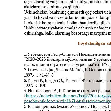
qog'ozlarning yangi formatlarini yaratish uchu
aktivlarni tokenizatsiya qilish).
Uchinchidan, bankning qimmatli qog'ozlari uchu
yanada likvid va investorlar uchun jozibador qil
brokerlik kompaniyalari bilan hamkorlik qilish.
Ushbu strategiyalarni amalga oshirish nafaqat ti
oshirishga, balki ularning bozordagi mavqeini
Foydalanilgan ad
1. Ўзбекистон Республикаси Президентининг 
“2020–2025 йилларга мўлжалланган Ўзбекис
ислоҳ қилиш стратегияси тўғрисида”ги ПФ-
2. Гитман Л.Дж., Джонк Майкл Д.. Основы инв
1997.- С.41-44. 8
3.Тьюлз Р., Брэдли Э., Тьюлз Т. Фондовый рыно
1997.- С.101
4. Никифорова В.Д. Торговые системы рынка
(
https://uchebnikonline.net/book/203-torgo
posobie-nikiforova-vd/33-71-analizsovremenny
5. Рынок ценных бумаг: Учебник / Под ред. В.А