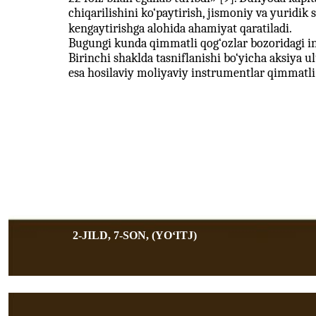
chiqarilishini ko‘paytirish, jismoniy va yuridik
kengaytirishga alohida ahamiyat qaratiladi.
Bugungi kunda qimmatli qog‘ozlar bozoridagi ins
Birinchi shaklda tasniflanishi bo‘yicha aksiya ul
esa hosilaviy moliyaviy instrumentlar qimmatli q
2-JILD, 7-SON, (YOʻITJ)