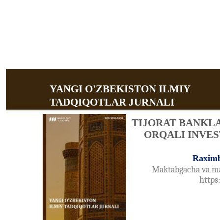
YANGI O'ZBEKISTON ILMIY
TADQIQOTLAR JURNALI
TIJORAT BANKL
ORQALI INVES
Raximb
Maktabgacha va mak
https