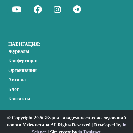
НАВИГАЦИЯ:
Журналы
Конференции
Организации
Авторы
Блог
Контакты
© Copyright 2026 Журнал академических исследований
нового Узбекистана All Rights Reserved | Developed by
in
Science
| Site create by
in Designer