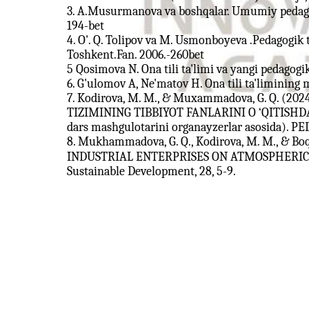
3. A.Musurmanova va boshqalar. Umumiy pedagog
194-bet
4. O'. Q. Tolipov va M. Usmonboyeva .Pedagogik t
Toshkent.Fan. 2006.-260bet
5 Qosimova N. Ona tili ta'limi va yangi pedagogi
6. G'ulomov A, Ne'matov H. Ona tili ta'limining
7. Kodirova, M. M., & Muxammadova, G. Q. (
TIZIMINING TIBBIYOT FANLARINI O ‘QITISHDA
dars mashgulotarini organayzerlar asosida). PED
8. Mukhammadova, G. Q., Kodirova, M. M., & Boq
INDUSTRIAL ENTERPRISES ON ATMOSPHERIC AIR.
Sustainable Development, 28, 5-9.