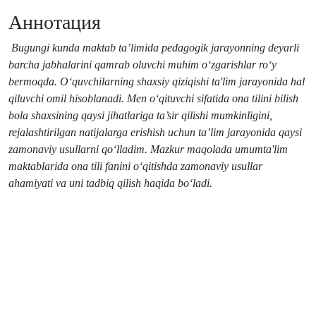
Аннотация
Bugungi kunda maktab ta’limida pedagogik jarayonning deyarli
barcha jabhalarini qamrab oluvchi muhim o‘zgarishlar ro‘y
bermoqda. Oʻquvchilarning shaxsiy qiziqishi ta'lim jarayonida hal
qiluvchi omil hisoblanadi. Men o‘qituvchi sifatida ona tilini bilish
bola shaxsining qaysi jihatlariga ta’sir qilishi mumkinligini,
rejalashtirilgan natijalarga erishish uchun ta’lim jarayonida qaysi
zamonaviy usullarni qoʻlladim. Mazkur maqolada umumta'lim
maktablarida ona tili fanini oʻqitishda zamonaviy usullar
ahamiyati va uni tadbiq qilish haqida boʻladi.