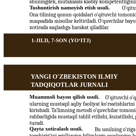
shuningdek, mutaxassis kasbiy kompetentliginin
Tushuntirish namoyish etish usuli.
O'qitu
Ona tilining qonun-qoidalari o'qituvchi tomon
maqsadida misollar keltiriladi. O'quvchilar bayo
xotirada saqlashga harakat qiladilar.
1-JILD, 7-SON (YOʻITJ)
YANGI O'ZBEKISTON ILMIY
TADQIQOTLAR JURNALI
Muammoli bayon qilish usuli.
O'qituvchi o'
ularning mustaqil aqliy faoliyat ko'rsatishlari
kirishadi. Ta'limning metodi o'quvchilar tomoni
rahbarligida mustaqil tahlil etilishi, kuzatilishi
turadi.
Qayta xotiralash usuli.
Bu usulning o'ziga
topshirig'ini egallangan bilimlarga asoslangan 