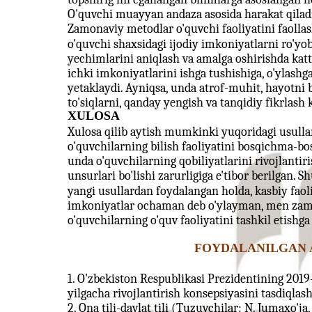
O'quvchi muayyan andaza asosida harakat qilad
Zamonaviy metodlar o'quvchi faoliyatini faollash
o'quvchi shaxsidagi ijodiy imkoniyatlarni ro'yob
yechimlarini aniqlash va amalga oshirishda kat
ichki imkoniyatlarini ishga tushishiga, o'ylashga
yetaklaydi. Ayniqsa, unda atrof-muhit, hayotni b
to'siqlarni, qanday yengish va tanqidiy fikrlash 
XULOSA
Xulosa qilib aytish mumkinki yuqoridagi usullar
o'quvchilarning bilish faoliyatini bosqichma-bo
unda o'quvchilarning qobiliyatlarini rivojlantiri
unsurlari bo'lishi zarurligiga e'tibor berilgan. S
yangi usullardan foydalangan holda, kasbiy faol
imkoniyatlar ochaman deb o'ylayman, men zamon
o'quvchilarning o'quv faoliyatini tashkil etishga
FOYDALANILGAN 
1. O'zbekiston Respublikasi Prezidentining 2019-
yilgacha rivojlantirish konsepsiyasini tasdiqlash
2. Ona tili-davlat tili (Tuzuvchilar: N. Jumaxo'j