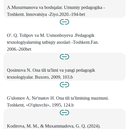
A.Musurmanova va boshqalar. Umumiy pedagogika -
Toshkent. Innovatsiya -Ziyo.2020.-194-bet
O'. Q. Tolipov va M. Usmonboyeva .Pedagogik
texnologiyalarning tatbiqiy asoslari -Toshkent.Fan.
2006.-260bet
Qosimova N. Ona tili ta'limi va yangi pedagogik
texnologiyalar. Buxoro, 2009, 103.b
G'ulomov A, Ne'matov H. Ona tili ta'limining mazmuni.
Toshkent, «O'qituvchi», 1995, 124.b
Kodirova, M. M., & Muxammadova, G. Q. (2024).