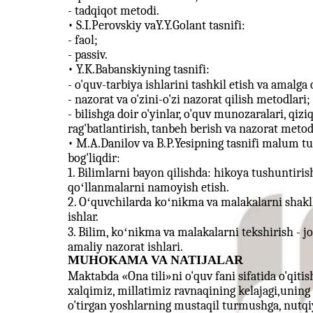
- tadqiqot metodi.
• S.I.Perovskiy vaY.Y.Golant tasnifi:
- faol;
- passiv.
• Y.K.Babanskiyning tasnifi:
- o'quv-tarbiya ishlarini tashkil etish va amalga 
- nazorat va o'zini-o'zi nazorat qilish metodlari;
- bilishga doir o'yinlar, o'quv munozaralari, qizi
rag'batlantirish, tanbeh berish va nazorat metod
• M.A.Danilov va B.P.Yesipning tasnifi malum tur
bog'liqdir:
1. Bilimlarni bayon qilishda: hikoya tushuntiris
qoʻllanmalarni namoyish etish.
2. Oʻquvchilarda koʻnikma va malakalarni shakll
ishlar.
3. Bilim, koʻnikma va malakalarni tekshirish - jo
amaliy nazorat ishlari.
MUHOKAMA VA NATIJALAR
Maktabda «Ona tili»ni o'quv fani sifatida o'qiti
xalqimiz, millatimiz ravnaqining kelajagi,unin
o'tirgan yoshlarning mustaqil turmushga, nutqiy