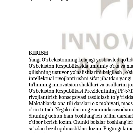
KIRISH
Yangi O'zbekistonning kelajagi yosh avlod qo'lid
O'zbekiston Respublikasida umumiy o'rta va mak
qilishning ustuvor yo'nalishlarini belgilash , o
intellektual rivojlantirishni sifat jihatdan yangi
ta'limning innovatsion shakllari va usullarini j
O'zbekiston Respublikasi Prezidentining PF-5712
rivojlantirish konsepsiyasi tasdiqlash toʻgʻrisid
Maktablarda ona tili darslari o'z mohiyati, maqsa
o'rin tutadi. Negaki ularning zaminida savodxonli
Shuning uchun ham boshlang'ich ta'lim darslarig
e'tibor berish lozim. Chunki bolalar boshlang'
so'zdan bezib qolmasliklari lozim. Bugungi kunda