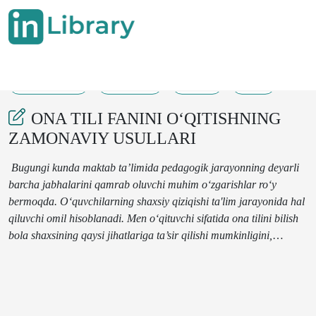
27-06-2024
147-149
155
32
ONA TILI FANINI OʻQITISHNING
ZAMONAVIY USULLARI
Bugungi kunda maktab ta’limida pedagogik jarayonning deyarli
barcha jabhalarini qamrab oluvchi muhim o‘zgarishlar ro‘y
bermoqda. Oʻquvchilarning shaxsiy qiziqishi ta'lim jarayonida hal
qiluvchi omil hisoblanadi. Men o‘qituvchi sifatida ona tilini bilish
bola shaxsining qaysi jihatlariga ta’sir qilishi mumkinligini,
rejalashtirilgan natijalarga erishish uchun ta’lim jarayonida qaysi
zamonaviy usullarni qoʻlladim. Mazkur maqolada umumta'lim
maktablarida ona tili fanini oʻqitishda zamonaviy usullar
ahamiyati va uni tadbiq qilish haqida boʻladi.