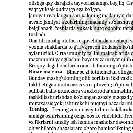
olishga qay darajada tayyorlashaniga bog'liq. C
vaqt yuksak qudratga ega bo'lgan.
Jamiyat rivojlangan sari xalqning madaniyat dar
avvalo jamiyat a'zolarining madaniy so'zlashuvga
belgilanadi. Yoshlarda yuksak nutq odobini tarb
tushadi.
Ona tili mashg'ulotlari o'quvchilarda mustaqil va
yozma shakllarda to'g'ri va ravon ifodalash ko'
aylantirildi. O'rta umumiy ta'lim maktablarida o
mazmunini yangilashni hayotiy zaruriyat qilib 
Biz quyidagi holatlarda ona tili fanining o'qitis
Binar ma'ruza.
Binar so'zi lotinchadan olingan
Bunday mashg'ulotning olib borilishi ikki vakil:
taklif etilgan mutaxassis va o'qituvchi; o'qituvc
suhbat, bahs-munozara va axborotlar almashinu
tashkillashtirishdan ko'zlangan asosiy maqsad y
mutaxassis yoki ishtirokchi nuqtayi nazarlarini 
Trening.
Trening zamonaviy ta'lim shakllaridan
amalga oshirishning oziga xos ko'rinishidir. Tren
va fikrlarni amaliy ish hamda mashqlar davomida
oluvchilarda shaxslararo o'zaro hamkorlikning 