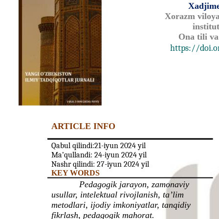
Xadjime
Xorazm viloya
institu
Ona tili va
https://doi.o
ARTICLE INFO
Qabul qilindi:21-iyun 2024 yil
Ma’qullandi: 24-iyun 2024 yil
Nashr qilindi: 27-iyun 2024 yil
KEY WORDS
Pedagogik jarayon, zamonaviy
usullar, intelektual rivojlanish, taʼlim
metodlari, ijodiy imkoniyatlar, tanqidiy
fikrlash, pedagogik mahorat.