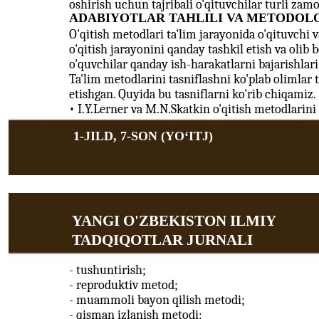
oshirish uchun tajribali o'qituvchilar turli za
ADABIYOTLAR TAHLILI VA METODOL
O'qitish metodlari ta'lim jarayonida o'qituvchi v
o'qitish jarayonini qanday tashkil etish va olib
o'quvchilar qanday ish-harakatlarni bajarishlari 
Ta'lim metodlarini tasniflashni ko'plab olimlar t
etishgan. Quyida bu tasniflarni ko'rib chiqamiz.
• I.Y.Lerner va M.N.Skatkin o'qitish metodlarini 
1-JILD, 7-SON (YOʻITJ)
YANGI O'ZBEKISTON ILMIY
TADQIQOTLAR JURNALI
- tushuntirish;
- reproduktiv metod;
- muammoli bayon qilish metodi;
- qisman izlanish metodi;