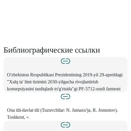
Библиографические ссылки
O'zbekiston Respublikasi Prezidentining 2019-yil 29-apreldagi
"Xalq ta' limi tizimini 2030-yilgacha rivojlantirish
konsepsiyasini tasdiqlash to'g'risida"gi PF-5712-sonli farmoni
Ona tili-davlat tili (Tuzuvchilar: N. Jumaxo'ja, R. Jomonov).
Toshkent, «