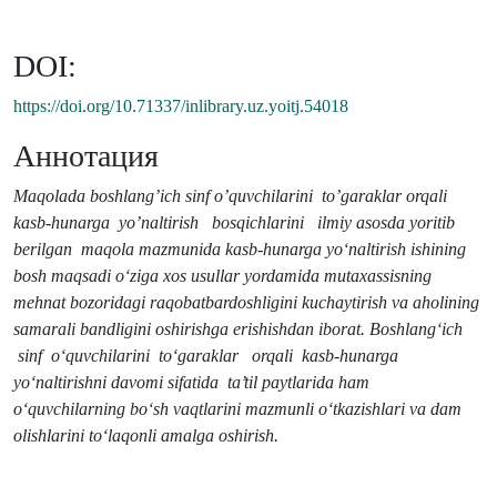
DOI:
https://doi.org/10.71337/inlibrary.uz.yoitj.54018
Аннотация
Maqolada
boshlang’ich sinf o’quvchilarini to’garaklar orqali
kasb-hunarga yo’naltirish bosqichlarini ilmiy asosda yoritib
berilgan maqola mazmunida
kasb-hunarga yo‘naltirish ishining
bosh maqsadi o‘ziga xos usullar yordamida mutaxassisning
mehnat bozoridagi raqobatbardoshligini kuchaytirish va aholining
samarali bandligini oshirishga erishishdan iborat.
Boshlang‘ich
sinf o‘quvchilarini to‘garaklar orqali kasb-hunarga
yo‘naltirishni davomi sifatida
ta’til paytlarida ham
o‘quvchilarning bo‘sh vaqtlarini mazmunli o‘tkazishlari va dam
olishlarini to‘laqonli amalga oshirish.