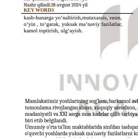
Nashr qilindi:18-avgust 2024 yil
KEY WORDS
kasb-hunarga yo‘naltirish,mutaxassis, rasm,
o‘yin , to‘garak, yuksak ma’naviy fazilatlar,
kamol toptirish, ulg‘ayish.
Mamlakatimiz yoshlarining sog’lom, barkamol avlod
tomonlama rivojlangan shaxs, xuquqiy savodxon, m
madaniyatli va XXI asrga mos kadrlar qilib tarbiyal
biri etib belgilandi.
Umumiy o’rta ta’lim maktablarida sinfdan tashqari
o‘quvchi yoshlarda yuksak ma’naviy fazilatlarni ka