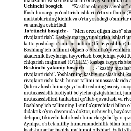
malakalari va ko‘nikmalarini oilaviy sharoitda tar
Uchinchi bosqich
– “Kasblar olamiga sayohat” qi
Kasb-hunarga yo‘naltirish ishlari o‘rta sinflarda (
maktablarining kichik va o‘rta yoshdagi o‘smirlar uc
va amalga oshiriladi.
To‘rtinchi bosqich:-
“Men orzu qilgan kasb” shax
rivojlantirish”. Kasb-hunarga yunaltirish ishlari u
katta yoshdagi o‘smirlar uchun (15-16 yoshlilar) ta
Boshlang‘ich ta’limni olgach 5-9-sinf o‘quvchilarin
akademik liseylariga tayyorlash bosqichiga yoki 10-
chiqarish majmuasi (O‘ICHM) kasbga tayyorlab bo
Beshinchi yakuniy bosqich
: -“kasbiy moslash
rivojlantirishi”. Yoshlarning kasbiy moslashishi, ka
rivojlantirishi kasb-hunar ta'limi muassasalarida 
Qidiruv kasb-hunarga yo‘naltirishning asosiy maqsad
mutaxassislik faoliyati bo‘yicha qiziqishlarini, jam
mutaxassislikni tanlashni qo‘llab-quvatlash va rivo
Boshlang’ich ta’limning 1-sinf o’quvchilari bilan o
didaktik o’yin davomida doktor, uchuvchi, haydovch
dehqon, tikuvchi kabi kasb-hunarlarga bo’lgan qiziq
Ayniqsa o’zbek milliy hunarmandchilik bilan tani
kasb-hunarlar haqida ma’lumot olishlari, balki gila