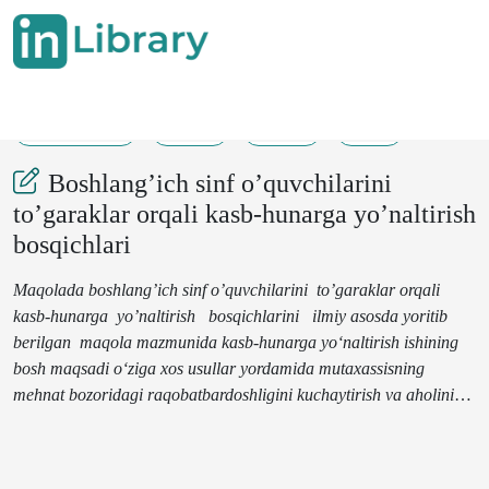
18-08-2024
9-12
121
98
Boshlang’ich sinf o’quvchilarini
to’garaklar orqali kasb-hunarga yo’naltirish
bosqichlari
Maqolada
boshlang’ich sinf o’quvchilarini to’garaklar orqali
kasb-hunarga yo’naltirish bosqichlarini ilmiy asosda yoritib
berilgan maqola mazmunida
kasb-hunarga yo‘naltirish ishining
bosh maqsadi o‘ziga xos usullar yordamida mutaxassisning
mehnat bozoridagi raqobatbardoshligini kuchaytirish va aholining
samarali bandligini oshirishga erishishdan iborat.
Boshlang‘ich
sinf o‘quvchilarini to‘garaklar orqali kasb-hunarga
yo‘naltirishni davomi sifatida
ta’til paytlarida ham