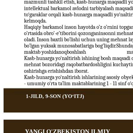
mazmunli tashkil etish, kasb-hunarga maqsadli yo‘
intellektual barkamol avlodni tarbiyalash maqsadi
to‘garaklar orqali kasb-hunarga maqsadli yo‘nalt
kelmoqda.
Haqiqiy barkamol inson hayotda o’z o’rnini topga
o’rtasida obro’-e’tiborini qozonganinsonni mehna
oladi. Inson baxtli bo’lishi uchun uning mehnat la
bo’lgan yuksak munosabatlariga bog’liqdir.Shunday
maktab yoshidanoqboshlash
ma
Kasb-hunarga yo‘naltirish ishining bosh maqsadi 
mehnat bozoridagi raqobatbardoshligini kuchaytir
oshirishga erishishdan iborat.
Kasb-hunarga yo‘naltirish ishlarining asosiy obyek
- umumiy o‘rta ta’lim maktablarining 1 - 11 sinf o‘
1-JILD, 9-SON (YOʻITJ)
YANGI O'ZBEKISTON ILMIY