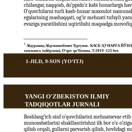
chilangar, naqqosh, do’ppido’z kabi hunarlarga hav
O’quvchilarni turli kasb-hunar maxsulot namunala
egalarining mashaqqati, og’ir mehnati tufayli yar
evaziga yaratilishini uqtirilishi maqsadga muvofiq
1
КАСБ-ҲУНАРГА ЙЎНАЛТ
A
бдурашид
A
бдуманнобович
T
урғунов
.
танлашга тайёрлаш). O‘quv qo‘llanma. T:2019 -125-bet.
1-JILD, 9-SON (YOʻITJ)
YANGI O'ZBEKISTON ILMIY
TADQIQOTLAR JURNALI
Boshlang’ich sinf o’quvchilarini mehnatsevar etib
munosabatlarini shakllantirishni ilk bor o’z-o’zig
qilish orqali, gullarni parvarish qilish, hovlidagi