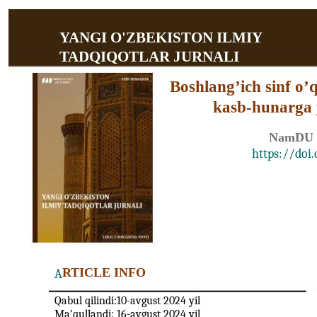
YANGI O'ZBEKISTON ILMIY
TADQIQOTLAR JURNALI
Boshlang’ich sinf o’q
kasb-hunarga y
NamDU t
https://doi
RTICLE INFO
A
Qabul qilindi:10-avgust 2024 yil
Ma’qullandi: 16-avgust 2024 yil