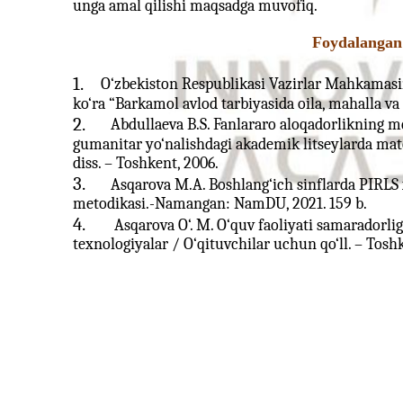
unga amal qilishi maqsadga muvofiq.
Foydalangan
1.
O‘zbekiston Respublikasi Vazirlar Mahkamasin
ko‘ra “Barkamol avlod tarbiyasida oila, mahalla va
2.
Abdullaeva B.S. Fanlararo aloqadorlikning me
gumanitar yo‘nalishdagi akademik litseylarda matem
diss. – Toshkent, 2006.
3.
Asqarova M.A. Boshlang‘ich sinflarda PIRLS
metodikasi.-Namangan: NamDU, 2021. 159 b.
4.
Asqarova O‘. M. O‘quv faoliyati samaradorl
texnologiyalar / O‘qituvchilar uchun qo‘ll. – Toshk