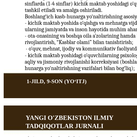
sinflarda (1-4 sinflar) kichik maktab yoshidagi o‘
tashkil etiladi va amalga oshiriladi.
Boshlang‘ich kasb-hunarga yo‘naltirishning asosiy
- kichik maktab yoshida o‘qishga va mehnatga vij
ularning jamiyatda va inson hayotida muhim aham
- ota-onasining va boshqa oila a'zolarining hamda t
rivojlantirish, “Kasblar olami” bilan tanishtirish;
- o‘quv, mehnat, ijodiy va kommunikativ faoliyatd
- kichik maktab yoshidagi o‘quvchilarning psixolo
aqliy va jismoniy rivojlanishi korreksiyasi (boshl
hunarga yo‘naltirishning vazifalari bilan bog‘liq);
1-JILD, 9-SON (YOʻITJ)
YANGI O'ZBEKISTON ILMIY
TADQIQOTLAR JURNALI