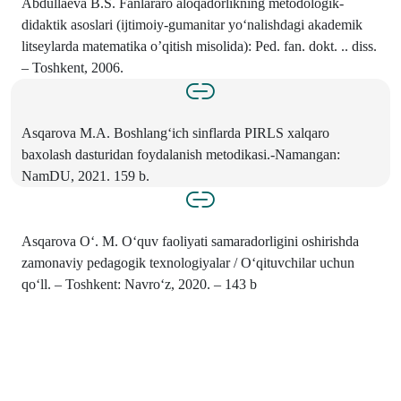
Abdullaeva B.S. Fanlararo aloqadorlikning metodologik-
didaktik asoslari (ijtimoiy-gumanitar yo‘nalishdagi akademik
litseylarda matematika o’qitish misolida): Ped. fan. dokt. .. diss.
– Toshkent, 2006.
Asqarova M.A. Boshlang‘ich sinflarda PIRLS xalqaro
baxolash dasturidan foydalanish metodikasi.-Namangan:
NamDU, 2021. 159 b.
Asqarova O‘. M. O‘quv faoliyati samaradorligini oshirishda
zamonaviy pedagogik texnologiyalar / O‘qituvchilar uchun
qo‘ll. – Toshkent: Navro‘z, 2020. – 143 b