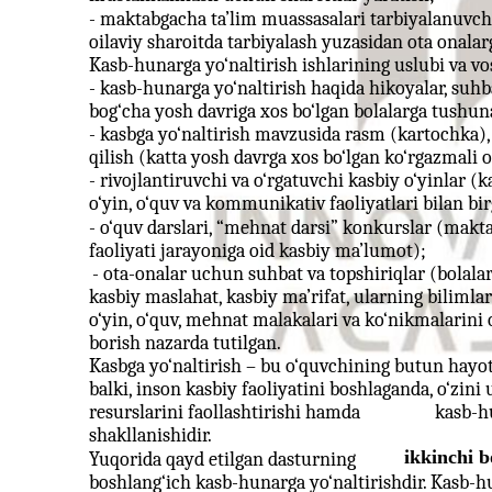
- maktabgacha ta’lim muassasalari tarbiyalanuvch
oilaviy sharoitda tarbiyalash yuzasidan ota onalarg
Kasb-hunarga yo‘naltirish ishlarining uslubi va vos
- kasb-hunarga yo‘naltirish haqida hikoyalar, suhbat
bog‘cha yosh davriga xos bo‘lgan bolalarga tushuna
- kasbga yo‘naltirish mavzusida rasm (kartochka), 
qilish (katta yosh davrga xos bo‘lgan ko‘rgazmali 
- rivojlantiruvchi va o‘rgatuvchi kasbiy o‘yinlar (
o‘yin, o‘quv va kommunikativ faoliyatlari bilan bir
- o‘quv darslari, “mehnat darsi” konkurslar (makt
faoliyati jarayoniga oid kasbiy ma’lumot);
- ota-onalar uchun suhbat va topshiriqlar (bolalarn
kasbiy maslahat, kasbiy ma’rifat, ularning bilimla
o‘yin, o‘quv, mehnat malakalari va ko‘nikmalarini o
borish nazarda tutilgan.
Kasbga yo‘naltirish – bu o‘quvchining butun hayo
balki, inson kasbiy faoliyatini boshlaganda, o‘zin
resurslarini faollashtirishi hamda
kasb-h
shakllanishidir.
ikkinchi b
Yuqorida qayd etilgan dasturning
boshlang‘ich kasb-hunarga yo‘naltirishdir. Kasb-hu