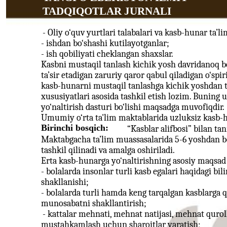
TADQIQOTLAR JURNALI
- Oliy o‘quv yurtlari talabalari va kasb-hunar ta’l
- ishdan bo‘shashi kutilayotganlar;
- ish qobiliyati cheklangan shaxslar.
Kasbni mustaqil tanlash kichik yosh davridanoq b
ta’sir etadigan zaruriy qaror qabul qiladigan o‘spi
kasb-hunarni mustaqil tanlashga kichik yoshdan t
xususiyatlari asosida tashkil etish lozim. Buning
yo‘naltirish dasturi bo‘lishi maqsadga muvofiqdir.
Umumiy o‘rta ta'lim maktablarida uzluksiz kasb-hu
Birinchi bosqich:
“Kasblar alifbosi” bilan ta
Maktabgacha ta’lim muassasalarida 5-6 yoshdan bo
tashkil qilinadi va amalga oshiriladi.
Erta kasb-hunarga yo‘naltirishning asosiy maqsad v
- bolalarda insonlar turli kasb egalari haqidagi bil
shakllanishi;
- bolalarda turli hamda keng tarqalgan kasblarga qi
munosabatni shakllantirish;
- kattalar mehnati, mehnat natijasi, mehnat qurol
mustahkamlash uchun sharoitlar yaratish;