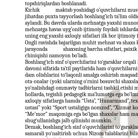
topshiriqlardan boshlanadi.
Kichik
maktab yoshidagi o’quvchilarni must
jihatdan puxta tayyorlash boshlang’ich ta’lim old
aylandi. Bu davrda ularda mehnatga yaxshi munosab
mehnatga havas uyg’onib ijtimoiy foydali ishlarda 
uning eng yaxshi axloqiy sifatlari ilk bor ijtimoi
Ongli ravishda bajarilgan muhit mehnat va shaxs k
jarayonda
shaxsning barcha sifatlari, psixik
chiniqishi namoyon bo’ladi.
Boshlang‘ich sinf o‘quvchilarini to‘garaklar orqal
davomi sifatida ta’til paytlarida ham o‘quvchilarn
dam olishlarini to‘laqonli amalga oshirish maqsad
ota-onalar (yoki ularning o‘rnini bosuvchi shaxsl
yo‘nalishdagi ommaviy tadbirlarni tashkil etishi
hollarda, tegishli pedagogik ma’lumotga ega bo‘l
axloqiy sifatlarga hamda “Usta”, “Hunarmand”, texn
ustasi” yoki “Sport ustaligiga nomzod”, “Xizmat ko‘r
“Me’mor” maqomiga ega bo‘lgan shaxslar ham mak
2
shug‘ullanishga jalb qilinishi mumkin.
Demak, boshlang‘ich sinf o‘quvchilarini to‘garakl
samarali yo‘naltirish uchun Nizom talablarini bili