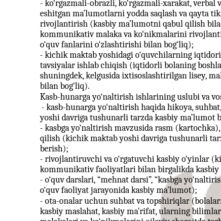
- ko‘rgazmali-obrazli, ko‘rgazmali-xarakat, verbal 
eshitgan ma’lumotlarni yodda saqlash va qayta ti
rivojlantirish (kasbiy ma’lumotni qabul qilish bi
kommunikativ malaka va ko‘nikmalarini rivojlanti
o‘quv fanlarini o‘zlashtirishi bilan bog‘liq);
- kichik maktab yoshidagi o‘quvchilarning iqtidori
tavsiyalar ishlab chiqish (iqtidorli bolaning boshla
shuningdek, kelgusida ixtisoslashtirilgan lisey, m
bilan bog‘liq).
Kasb-hunarga yo‘naltirish ishlarining uslubi va vos
- kasb-hunarga yo‘naltirish haqida hikoya, suhbat,
yoshi davriga tushunarli tarzda kasbiy ma’lumot b
- kasbga yo‘naltirish mavzusida rasm (kartochka), 
qilish (kichik maktab yoshi davriga tushunarli ta
berish);
- rivojlantiruvchi va o‘rgatuvchi kasbiy o‘yinlar (
kommunikativ faoliyatlari bilan birgalikda kasbiy
- o‘quv darslari, “mehnat darsi”, “kasbga yo‘naltir
o‘quv faoliyat jarayonida kasbiy ma'lumot);
- ota-onalar uchun suhbat va topshiriqlar (bolalarn
kasbiy maslahat, kasbiy ma'rifat, ularning biliml