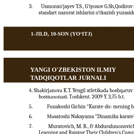
3.
Usmonxo‘jayev T.S., G‘iyosov G.Sh,Qodirov 
standart nazorat ishlarini o‘tkazish yuzasidan
1-JILD, 10-SON (YOʻITJ)
YANGI O'ZBEKISTON ILMIY
TADQIQOTLAR JURNALI
4. Shаkirjаnоvа K.T. Yengil atletikаdа bоshqаruv
bоsmахоnаsi. Tоshkent. 2009 Y. 3,75 b.t.
5.
Funakoshi Gichin “Karate-do: mening h
6.
Маsatoshi Nakayama “Dinamika karate
7.
Muratovich, M. R., & Abdurahmonovich,
Learning and Raising Their Children's Comm