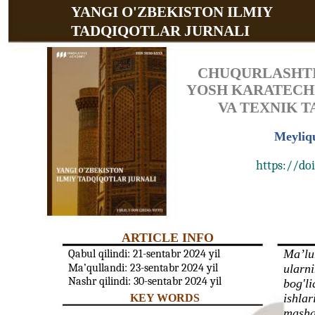
YANGI O'ZBEKISTON ILMIY
TADQIQOTLAR JURNALI
CHUQURLASHTI
YOSH KARATECH
VA TEXNIK 
Meyliq
https://doi
ARTICLE INFO
Mа’lum
Qabul qilindi: 21-sentabr 2024 yil
Ma’qullandi: 23-sentabr 2024 yil
ulаrni
Nashr qilindi: 30-sentabr 2024 yil
bоg′li
ishlа
KEY WORDS
mаshq