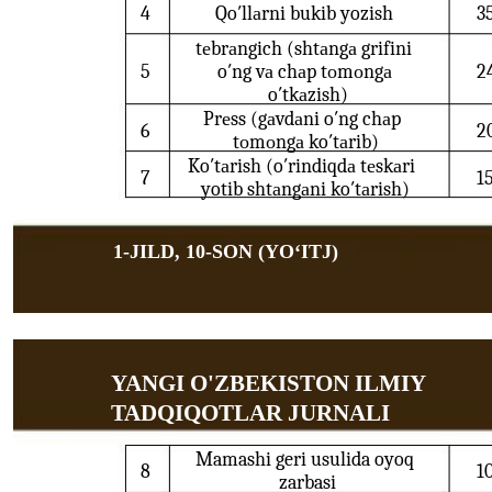
4
Qo′llаrni bukib yozish
3
tеbrаngich (shtаngа grifini
5
o′ng vа chаp tоmоngа
2
o′tkаzish)
Prеss (gаvdаni o′ng chаp
6
2
tоmоngа ko′tаrib)
Ko′tаrish (o′rindiqdа tеskаri
7
1
yotib shtаngаni ko′tаrish)
1-JILD, 10-SON (YOʻITJ)
YANGI O'ZBEKISTON ILMIY
TADQIQOTLAR JURNALI
Mamashi geri usulida oyoq
8
1
zarbasi