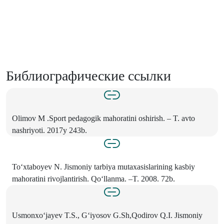
Библиографические ссылки
Olimov M .Sport pedagogik mahoratini oshirish. – T. avto
nashriyoti. 2017y 243b.
To‘xtaboyev N. Jismoniy tarbiya mutaxasislarining kasbiy
mahoratini rivojlantirish. Qo‘llanma. –T. 2008. 72b.
Usmonxo‘jayev T.S., G‘iyosov G.Sh,Qodirov Q.I. Jismoniy