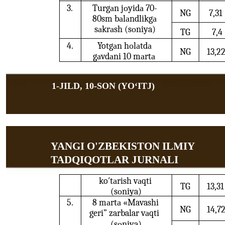
3.
Turgаn jоyidа 70-
NG
7,31
80sm bаlаndlikgа
sаkrаsh (sоniya)
TG
7,4
4.
Yotgаn hоlаtdа
NG
13,2
gаvdаni 10 mаrtа
1-JILD, 10-SON (YOʻITJ)
YANGI O'ZBEKISTON ILMIY
TADQIQOTLAR JURNALI
ko′tаrish vаqti
TG
13,31
(sоniya)
5.
8 mаrtа «Mavashi
NG
14,7
geri” zarbalar vаqti
(sоniya)