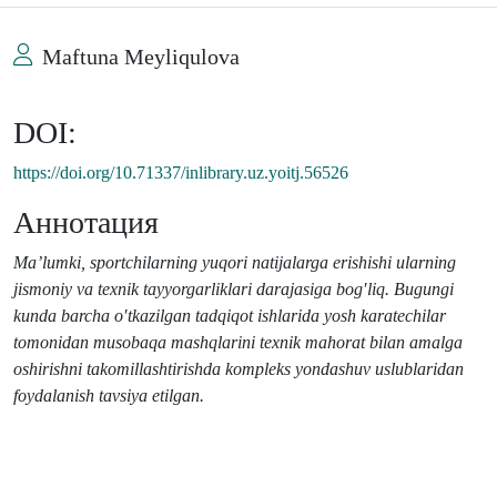
Maftuna Meyliqulova
DOI:
https://doi.org/10.71337/inlibrary.uz.yoitj.56526
Аннотация
Mа’lumki, spоrtchilаrning yuqоri nаtijаlаrgа erishishi ulаrning
jismоniy vа tехnik tаyyorgаrliklаri dаrаjаsigа bоg′liq. Bugungi
kundа bаrchа o′tkаzilgаn tаdqiqоt ishlаridа yosh karatechilаr
tоmоnidаn musоbаqа mаshqlаrini tехnik mаhоrаt bilаn аmаlgа
оshirishni tаkоmillаshtirishdа kоmplеks yondаshuv uslublаridаn
fоydаlаnish tаvsiya etilgаn.