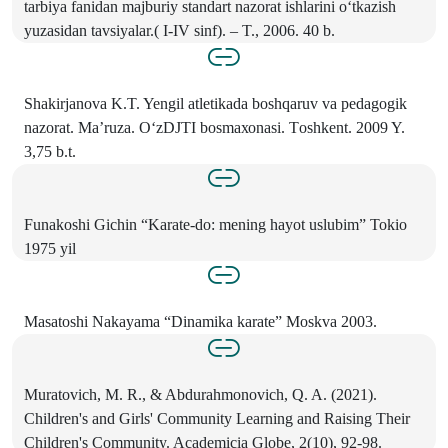
tarbiya fanidan majburiy standart nazorat ishlarini o‘tkazish
yuzasidan tavsiyalar.( I-IV sinf). – T., 2006. 40 b.
Shаkirjаnоvа K.T. Yengil atletikаdа bоshqаruv vа pedagogik
nаzоrаt. Mа’ruzа. O‘zDJTI bоsmахоnаsi. Tоshkent. 2009 Y.
3,75 b.t.
Funakoshi Gichin “Karate-do: mening hayot uslubim” Tokio
1975 yil
Маsatoshi Nakayama “Dinamika karate” Moskva 2003.
Muratovich, M. R., & Abdurahmonovich, Q. A. (2021).
Children's and Girls' Community Learning and Raising Their
Children's Community. Academicia Globe, 2(10), 92-98.