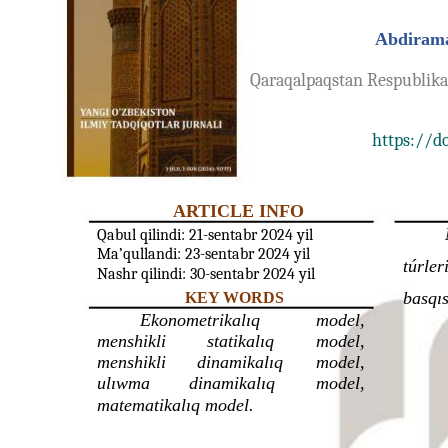
Abdirama
Qaraqalpaqstan Respublikas
https://do
ARTICLE INFO
Qabul qilindi: 21-sentabr 2024 yil
Ma’qullandi: 23-sentabr 2024 yil
túrleri
Nashr qilindi: 30-sentabr 2024 yil
basqıs
KEY WORDS
Ekonometrikalıq
model,
menshikli
statikalıq
model,
menshikli
dinamikalıq
model,
ulıwma
dinamikalıq
model,
matematikalıq model.