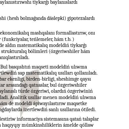
ylanıstırıwshı tiykarǵı baylanıslardı
shi (hesh bolmaǵanda dáslepki) gipotezalardı
 ekonomikalıq mashqalanı formallastırıw, onı
(funkciyalar, teńlemeler, hám t.b. )
etde aldın matematikalıq modeldiń tiykarǵı
ń strukturalıq bólimleri (ózgeriwshiler hám
nıqlastırıladı.
Bul basqıshtıń maqseti modeldiń ulıwma
rtlewdiń sap matematikalıq usılları qollanıladı.
ar ekenligi, birden-birligi, sheshimge qaysı
lar arasındaǵı qatnaslar, bul ózgeriwshiler
ylanıslı túrde ózgeriwi, olardıń ózgeriwiniń
riladi. Analitik usıllar menen modeldiń ulıwma
 hám de modeldi ápiwayılastırıw maqsetke
daylarda izertlewdiń sanlı usıllarına ótiledi.
estiriw informaciya sistemasına qatań talaplar
ń haqıyqıy múmkinshiliklerin ámelde qóllaw