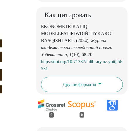
Как цитировать
EKONOMETRIKALIQ
MODELLESTIRIWDIŃ TIYKARǴI
BASQISHLARI . (2024).
Журнал
академических исследований нового
Узбекистана
,
1
(10), 68-70.
https://doi.org/10.71337/inlibrary.uz.yoitj.56
531
Другие форматы
0
0