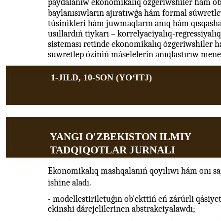
paydalanıw ekonomikalıq ózgeriwshiler hám oby
baylanısıwların ajıratıwǵa hám formal súwretle
túsinikleri hám juwmaqların anıq hám qısqash
usıllardıń tiykarı – korrelyaciyalıq-regressiyal
sisteması retinde ekonomikalıq ózgeriwshiler há
suwretlep óziniń máselelerin anıqlastırıw mene
1-JILD, 10-SON (YOʻITJ)
YANGI O'ZBEKISTON ILMIY
TADQIQOTLAR JURNALI
Ekonomikalıq mashqalanıń qoyılıwı hám onı sap
ishine aladı.
- modellestiriletuǵın ob'ekttiń eń zárúrli qásiyet
ekinshi dárejelilerinen abstrakciyalawdı;