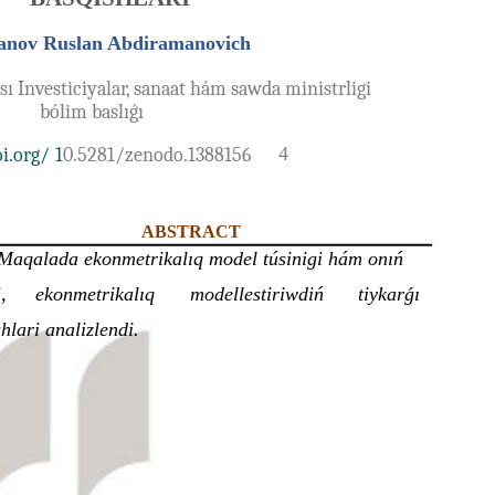
nov Ruslan Abdiramanovich
ı Investiciyalar, sanaat hám sawda ministrligi
bólim baslıǵı
4
i.org/
1
0.5281/zenodo.1388156
ABSTRACT
Maqalada ekonmetrikalıq model túsinigi hám onıń
,
ekonmetrikalıq
modellestiriwdiń
tiykarǵı
hlari analizlendi.