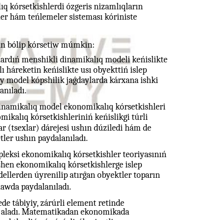
 kórsetkishlerdi ózgeris nizamlıqların
ler hám teńlemeler sisteması kóriniste
in bólip kórsetiw múmkin:
ardıń menshikli dinamikalıq modeli keńislikte
 háreketin keńislikte usı obyekttiń islep
ay model kópshilik jaǵdaylarda kárxana ishki
anıladı.
inamikalıq model ekonomikalıq kórsetkishleri
ikalıq kórsetkishleriniń keńislikgi túrli
ar (tsexlar) dárejesi ushın dúziledi hám de
tler ushın paydalanıladı.
leksi ekonomikalıq kórsetkishler teoriyasınıń
hen ekonomikalıq kórsetkishlerge islep
dellerden úyrenilip atırǵan obyektler toparın
lawda paydalanıladı.
e tábiyiy, zárúrli element retinde
e aladı. Matematikadan ekonomikada