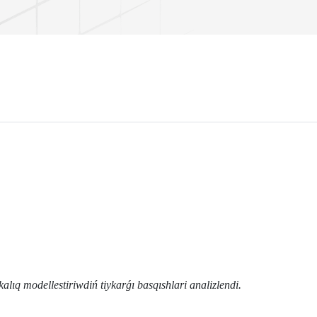
alıq modellestiriwdiń tiykarǵı basqıshlari analizlendi.