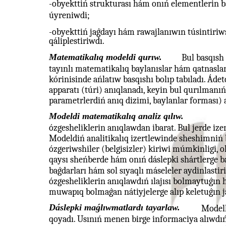
-obyekttiń strukturası hám onıń elementlerin ba
úyreniwdi;
-obyekttiń jaǵdayı hám rawajlanıwın túsintiriw
qáliplestiriwdı.
Matematikalıq modeldi qurıw.
Bul basqısh
tayınlı matematikalıq baylanıslar hám qatnaslar 
kórinisinde ańlatıw basqıshı bolıp tabıladı. Ád
apparatı (túri) anıqlanadı, keyin bul qurılmanı
parametrlerdiń anıq dizimi, baylanlar forması) a
Modeldi matematikalıq analiz qılıw.
ózgesheliklerin anıqlawdan ibarat. Bul jerde ize
Modeldiń analitikalıq izertlewinde sheshimniń b
ózgeriwshiler (belgisizler) kiriwi múmkinligi, o
qaysı sheńberde hám onıń dáslepki shártlerge ba
baǵdarları hám sol sıyaqlı máseleler aydinlasti
ózgesheliklerin anıqlawdıń ılajısı bolmaytuǵın
muwapıq bolmaǵan nátiyjelerge alıp keletuǵın jaǵ
Dáslepki maǵlıwmatlardı tayarlaw.
Modell
qoyadı. Usınıń menen birge informaciya alıwdı