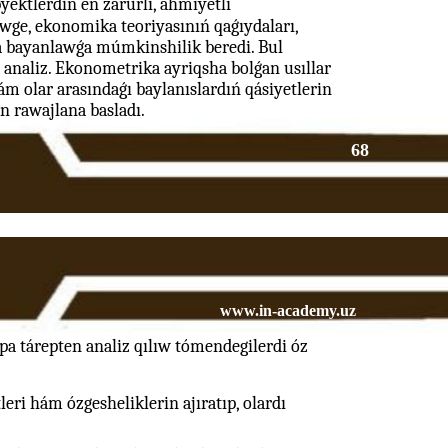
ektlerdiń eń zárúrli, áhmiyetli
wge, ekonomika teoriyasınıń qaǵıydaları,
a bayanlawǵa múmkinshilik beredi. Bul
ıq analiz. Ekonometrika ayriqsha bolǵan usıllar
m olar arasındaǵı baylanıslardıń qásiyetlerin
n rawajlana basladı.
68
www.in-academy.uz
a tárepten analiz qılıw tómendegilerdi óz
leri hám ózgesheliklerin ajıratıp, olardı