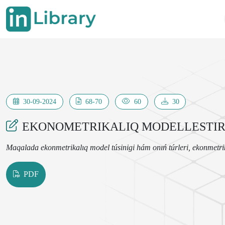
30-09-2024
68-70
60
30
EKONOMETRIKALIQ MODELLESTIRI
Maqalada ekonmetrikalıq model túsinigi hám onıń túrleri, ekonmetrik
PDF