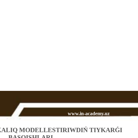
www.in-academy.uz
ALIQ MODELLESTIRIWDIŃ TIYKARǴI
BASQISHLARI