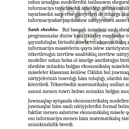
ushın arnalǵan modellerdiń tańlanıwın shegara
informaciya tayarlawdıń ámeldegi múmkinshiligi
tayarlawdıń sarp etiw-ǵárejetleri de itibarǵa alı
informaciyadan paydalanıw nátiyjesinen asıwı 
Sanlı sheshiw.
Bul basqısh máseleni sanlı shes
programmalar dúziw hám tikkeley esaplawlar ótk
qıyınshılıqlar, birinshi náwbette, ekonomikalıq
informaciya massivlerin qayta islew zárúriyatın
ótkeriletuǵın izertlew analitiklıq izertlew náti
modeller ushın bolsa ol ámelge asırilatuǵın bird
sheshiw múmkin bolǵan ekonomikalıq máseleler 
máseleler klassınan keńlew. Cikldıń bul juwma
nátiyjeleriniń tuwrılıǵı hám tolıqlıǵı, olardıń
kóteriledi. Tekseriwdiń matematikalıq usılları 
usınıń menen tuwrı bolıwı múmkin bolǵan model
Juwmaqlap aytqanda ekonometrikalıq modellesti
juwmaqlar hám sanlı nátiyjelerdiń formal bolma
faktlar menen salıstırıw ekonomikalıq másele q
onı informaciya menen hám matematikalıq tám
múmkinshilik beredi.