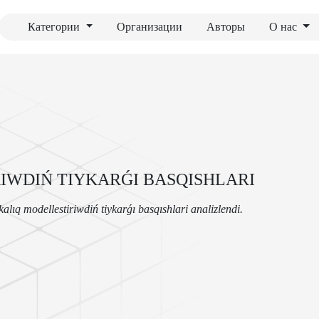
Категории
Организации
Авторы
О нас
WDIŃ TIYKARǴI BASQISHLARI
alıq modellestiriwdiń tiykarǵı basqıshlari analizlendi.