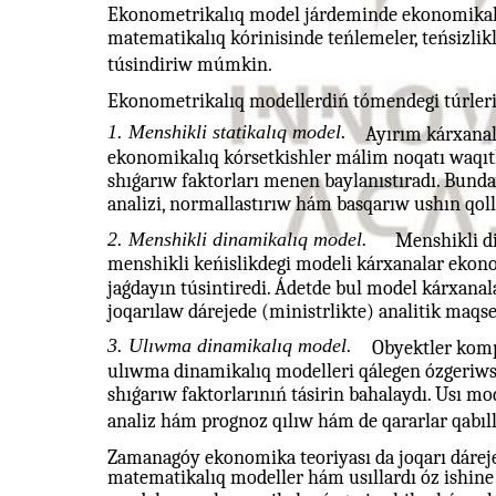
Ekonometrikalıq model járdeminde ekonomikalıq
matematikalıq kórinisinde teńlemeler, teńsizlik
túsindiriw múmkin.
Ekonometrikalıq modellerdiń tómendegi túrler
1. Menshikli statikalıq model.
Ayırım kárxanal
ekonomikalıq kórsetkishler málim noqatı waqıtlı
shıǵarıw faktorları menen baylanıstıradı. Bund
analizi, normallastırıw hám basqarıw ushın qoll
2. Menshikli dinamikalıq model.
Menshikli d
menshikli keńislikdegi modeli kárxanalar ekonom
jaǵdayın túsintiredi. Ádetde bul model kárxanal
joqarılaw dárejede (ministrlikte) analitik maqse
3. Ulıwma dinamikalıq model.
Obyektler komp
ulıwma dinamikalıq modelleri qálegen ózgeriws
shıǵarıw faktorlarınıń tásirin bahalaydı. Usı mo
analiz hám prognoz qılıw hám de qararlar qabıl
Zamanagóy ekonomika teoriyası da joqarı dárejed
matematikalıq modeller hám usıllardı óz ishin