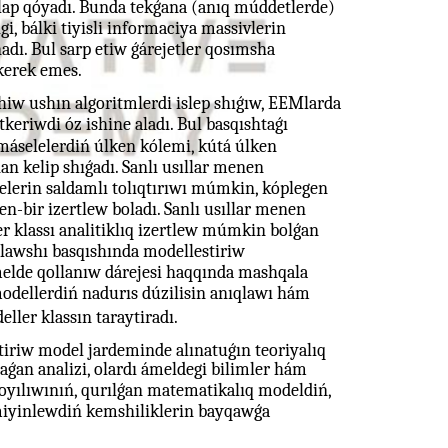
lap qóyadı. Bunda tekǵana (anıq múddetlerde)
, bálki tiyisli informaciya massivlerin
nadı. Bul sarp etiw ǵárejetler qosımsha
kerek emes.
hiw ushın algoritmlerdi islep shıǵıw, EEMlarda
eriwdi óz ishine aladı. Bul basqıshtaǵı
 máselelerdiń úlken kólemi, kútá úlken
an kelip shıǵadı. Sanlı usıllar menen
yjelerin saldamlı tolıqtırıwı múmkin, kóplegen
en-bir izertlew boladı. Sanlı usıllar menen
klassı analitiklıq izertlew múmkin bolǵan
qlawshı basqıshında modellestiriw
 ámelde qollanıw dárejesi haqqında mashqala
modellerdiń nadurıs dúzilisin anıqlawı hám
ler klassın taraytiradı.
riw model jardeminde alınatuǵın teoriyalıq
ǵan analizi, olardı ámeldegi bilimler hám
oyılıwınıń, qurılǵan matematikalıq modeldiń,
iyinlewdiń kemshiliklerin bayqawǵa