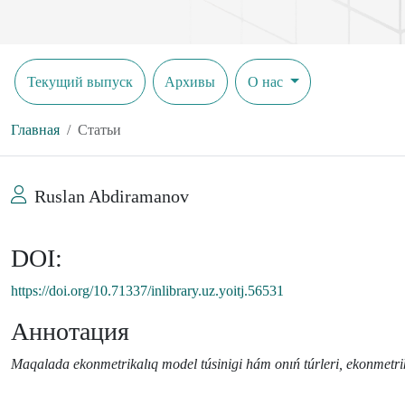
Текущий выпуск
Архивы
О нас
Главная
Статьи
Ruslan Abdiramanov
DOI:
https://doi.org/10.71337/inlibrary.uz.yoitj.56531
Аннотация
Maqalada ekonmetrikalıq model túsinigi hám onıń túrleri, ekonmetrik