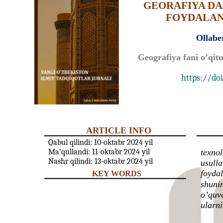
GEORAFIYA DA
FOYDALANI
Ollabe
Geografiya fani o’qi
https://doi
ARTICLE INFO
Qabul qilindi: 10-oktabr 2024 yil
Ma’qullandi: 11-oktabr 2024 yil
texnol
Nashr qilindi: 13-oktabr 2024 yil
usulla
foydal
KEY WORDS
shunin
o’quvc
ularni