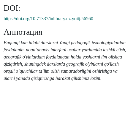
DOI:
https://doi.org/10.71337/inlibrary.uz.yoitj.56560
Аннотация
Bugungi kun talabi darslarni Yangi pedagogik texnologiyalardan
foydalanib, noan‘anaviy interfaol usullar yordamida tashkil etish,
geografik o'yinlardam foydalangan holda yoshlarni ilm olishga
qiziqtirish, shuningdek darslarda geografik o'yinlarni qo'llash
orqali o’quvchilar ta’lim olish samaradorligini oshirishga va
ularni yanada qiziqtirishga harakat qilishimiz lozim.