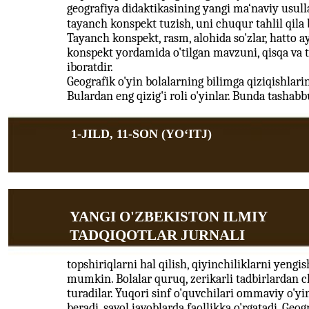
geografiya didaktikasining yangi ma‘naviy usull
tayanch konspekt tuzish, uni chuqur tahlil qila
Tayanch konspekt, rasm, alohida so'zlar, hatto a
konspekt yordamida o'tilgan mavzuni, qisqa va 
iboratdir.
Geografik o'yin bolalarning bilimga qiziqishlarini
Bulardan eng qizig'i roli o'yinlar. Bunda tashabb
1-JILD, 11-SON (YOʻITJ)
YANGI O'ZBEKISTON ILMIY
TADQIQOTLAR JURNALI
topshiriqlarni hal qilish, qiyinchiliklarni yengi
mumkin. Bolalar quruq, zerikarli tadbirlardan c
turadilar. Yuqori sinf o'quvchilari ommaviy o'y
beradi, savol javoblarda faollikka o'rgatadi. Geo