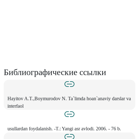
Библиографические ссылки
Hayitov A.T.,Boymurodov N. Ta`limda hoan`anaviy darslar va
interfaol
usullardan foydalanish. -T.: Yangi asr avlodi. 2006. - 76 b.