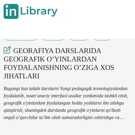
13-10-2024
23-24
60
23
GEORAFIYA DARSLARIDA
GEOGRAFIK O’YINLARDAN
FOYDALANISHNING O’ZIGA XOS
JIHATLARI
Bugungi kun talabi darslarni Yangi pedagogik texnologiyalardan
foydalanib, noan‘anaviy interfaol usullar yordamida tashkil etish,
geografik o'yinlardam foydalangan holda yoshlarni ilm olishga
qiziqtirish, shuningdek darslarda geografik o'yinlarni qo'llash
orqali o’quvchilar ta’lim olish samaradorligini oshirishga va
ularni yanada qiziqtirishga harakat qilishimiz lozim.