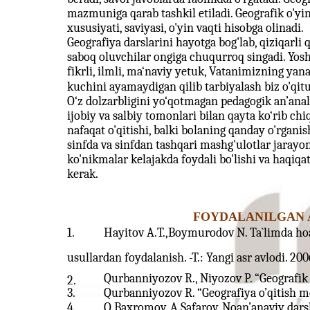
mazmuniga qarab tashkil etiladi. Geografik o'yi
xususiyati, saviyasi, o'yin vaqti hisobga olinadi.
Geografiya darslarini hayotga bog'lab, qiziqarli q
saboq oluvchilar ongiga chuqurroq singadi. Yo
fikrli, ilmli, ma‘naviy yetuk, Vatanimizning yan
kuchini ayamaydigan qilib tarbiyalash biz o'qitu
O‘z dolzarbligini yo‘qotmagan pedagogik an’anal
ijobiy va salbiy tomonlari bilan qayta ko‘rib chi
nafaqat o'qitishi, balki bolaning qanday o'rganis
sinfda va sinfdan tashqari mashg'ulotlar jarayo
ko'nikmalar kelajakda foydali bo'lishi va haqiqa
kerak.
FOYDALANILGAN 
1.
Hayitov A.T.,Boymurodov N. Ta`limda hoa
usullardan foydalanish. -T.: Yangi asr avlodi. 2006
Qurbanniyozov R., Niyozov P. “Geografik 
2.
3.
Qurbanniyozov R. “Geografiya o’qitish m
4.
Q.Baxromov, A.Safarov. Noan’anaviy darsla