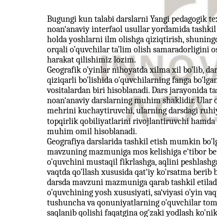
Bugungi kun talabi darslarni Yangi pedagogik t
noan‘anaviy interfaol usullar yordamida tashkil
holda yoshlarni ilm olishga qiziqtirish, shuning
orqali o’quvchilar ta’lim olish samaradorligini o
harakat qilishimiz lozim.
Geografik o'yinlar nihoyatda xilma xil bo'lib, d
qiziqarli bo'lishida o'quvchilarning fanga bo'lga
vositalardan biri hisoblanadi. Dars jarayonida tas
noan‘anaviy darslarning muhim shaklidir. Ular o
mehrini kuchaytiruvchi, ularning darsdagi ruhiy 
topqirlik qobiliyatlarini rivojlantiruvchi hamd
muhim omil hisoblanadi.
Geografiya darslarida tashkil etish mumkin bo'lg
mavzuning mazmuniga mos kelishiga e‘tibor beril
o'quvchini mustaqil fikrlashga, aqlini peshlashga
vaqtda qo'llash xususida qat‘iy ko'rsatma berib 
darsda mavzuni mazmuniga qarab tashkil etiladi.
o'quvchining yosh xususiyati, sa‘viyasi o'yin va
tushuncha va qonuniyatlarning o'quvchilar tomo
saqlanib qolishi faqatgina og'zaki yodlash ko'n