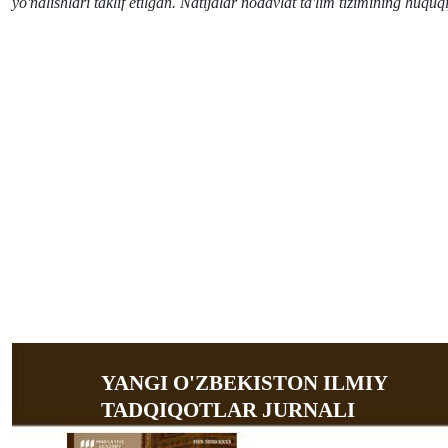
yo'nalishlari taklif etilgan. Natijalar nodavlat ta'lim tizimining huq
YANGI O'ZBEKISTON ILMIY
TADQIQOTLAR JURNALI