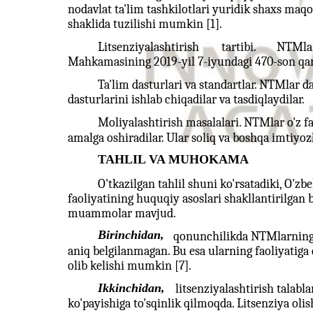
nodavlat ta'lim tashkilotlari yuridik shaxs maqom
shaklida tuzilishi mumkin [1].
Litsenziyalashtirish
tartibi.
NTMla
Mahkamasining 2019-yil 7-iyundagi 470-son qaror
Ta'lim dasturlari va standartlar. NTMlar da
dasturlarini ishlab chiqadilar va tasdiqlaydilar.
Moliyalashtirish masalalari. NTMlar o'z fa
amalga oshiradilar. Ular soliq va boshqa imtiy
TAHLIL VA MUHOKAMA
O'tkazilgan tahlil shuni ko'rsatadiki, O'z
faoliyatining huquqiy asoslari shakllantirilgan 
muammolar mavjud.
Birinchidan,
qonunchilikda NTMlarning m
aniq belgilanmagan. Bu esa ularning faoliyatiga
olib kelishi mumkin [7].
Ikkinchidan,
litsenziyalashtirish talabl
ko'payishiga to'sqinlik qilmoqda. Litsenziya olis