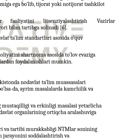
iga ega bo'lib, tijorat yoki notijorat tashkilot
r
faoliyatini
litsenziyalashtirish
Vazirlar
i bilan tartibga solinadi [6].
vlat ta'lim standartlari asosida o'quv
oliyatini shartnoma asosida to'lov evaziga
ozlardan foydalanishlari mumkin.
bekistonda nodavlat ta'lim muassasalari
bo'lsa-da, ayrim masalalarda kamchilik va
ustaqilligi va erkinligi masalasi yetarlicha
 davlat organlarining ortiqcha aralashuviga
ari va tartibi murakkabligi NTMlar sonining
h jarayonini soddalashtirish va