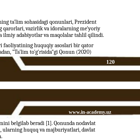
ing ta'lim sohasidagi qonunlari, Prezident
qarorlari, vazirlik va idoralarning me'yoriy
 ilmiy adabiyotlar va maqolalar tahlil qilindi.
 faoliyatining huquqiy asoslari bir qator
adan, "Ta'lim to'g'risida"gi Qonun (2020)
120
www.in-academy.uz
ini belgilab beradi [1]. Qonunda nodavlat
ri, ularning huquq va majburiyatlari, davlat
n.