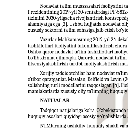
Nodavlat ta'lim muassasalari faoliyatini t
Prezidentining 2019-yil 30-sentabrdagi PF-5812-
tizimini 2030-yilgacha rivojlantirish kontseptsi
ahamiyatga ega [2]. Ushbu hujjatda nodavlat oli
xususiy sektorni ta'lim sohasiga jalb etish bo'yi
Vazirlar Mahkamasining 2019-yil 24-dekab
tashkilotlari faoliyatini takomillashtirish chora-t
Ushbu qaror nodavlat ta'lim tashkilotlari faoli
bo'lib xizmat qilmoqda. Qarorda nodavlat ta'lim
litsenziyalashtirish tartibi, moliyalashtirish mas
Xorijiy tadqiqotchilar ham nodavlat ta'li
e'tibor qaratganlar. Masalan, Belfield va Levin 
solishning turli modellarini taqqoslagan [4]. F
mamlakatlarda xususiy oliy ta'limning huquqiy as
NATIJALAR
Tadqiqot natijalariga ko'ra, O'zbekistonda
huquqiy asoslari quyidagi asosiy yo'nalishlarda 
NTMlarning tashkiliy-huquqiy shakli va ma