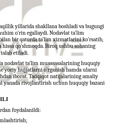
qillik yillarida shakllana boshladi va bugungi
im o'rin egallaydi. Nodavlat ta'lim
lan bir qatorda ta'lim xizmatlarini ko'rsatib,
ga hissa qo'shmoqda. Biroq ushbu sohaning
alab etiladi.
a nodavlat ta'lim muassasalarining huquqiy
me'yoriy hujjatlarni o'rganish hamda ularni
shdan iborat. Tadqiqot natijalarining amaliy
ni yanada rivojlantirish uchun huquqiy bazani
ILI
rdan foydalanildi:
mlashtirish;