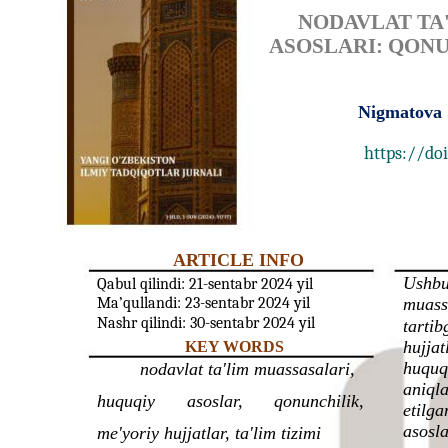
NODAVLAT TA
ASOSLARI: QONU
Nigmatova
https://doi
ARTICLE INFO
Ushbu
Qabul qilindi: 21-sentabr 2024 yil
Ma’qullandi: 23-sentabr 2024 yil
muassa
Nashr qilindi: 30-sentabr 2024 yil
tartib
hujjat
KEY WORDS
huquqi
nodavlat ta'lim muassasalari,
aniqla
huquqiy
asoslar,
qonunchilik,
etilga
asosla
me'yoriy hujjatlar, ta'lim tizimi