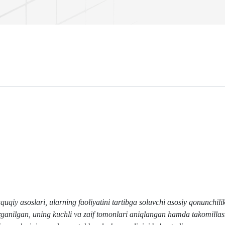
iy asoslari, ularning faoliyatini tartibga soluvchi asosiy qonunchili
rganilgan, uning kuchli va zaif tomonlari aniqlangan hamda takomillas