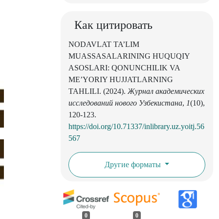
Как цитировать
NODAVLAT TA’LIM
MUASSASALARINING HUQUQIY
ASOSLARI: QONUNCHILIK VA
ME’YORIY HUJJATLARNING
TAHLILI. (2024).
Журнал академических
исследований нового Узбекистана
,
1
(10),
120-123.
https://doi.org/10.71337/inlibrary.uz.yoitj.56
567
Другие форматы
0
0