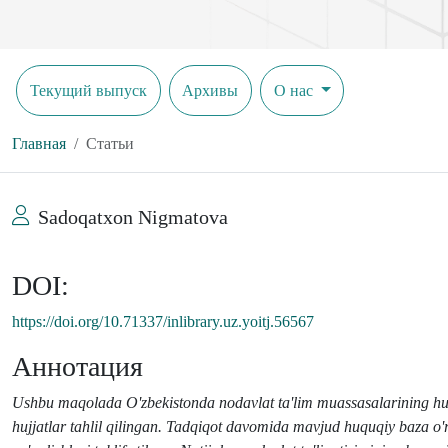
Текущий выпуск
Архивы
О нас
Главная
Статьи
Sadoqatxon Nigmatova
DOI:
https://doi.org/10.71337/inlibrary.uz.yoitj.56567
Аннотация
Ushbu maqolada O'zbekistonda nodavlat ta'lim muassasalarining huquq
hujjatlar tahlil qilingan. Tadqiqot davomida mavjud huquqiy baza o'