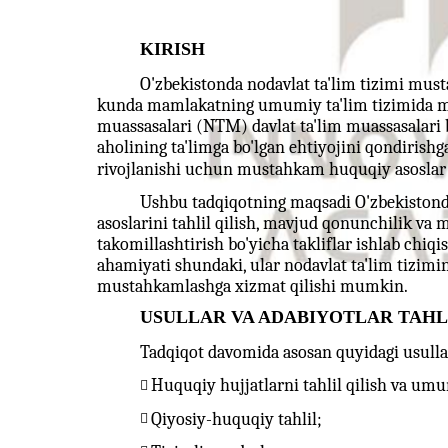
KIRISH
O'zbekistonda nodavlat ta'lim tizimi musta
kunda mamlakatning umumiy ta'lim tizimida muh
muassasalari (NTM) davlat ta'lim muassasalari bi
aholining ta'limga bo'lgan ehtiyojini qondirish
rivojlanishi uchun mustahkam huquqiy asoslar t
Ushbu tadqiqotning maqsadi O'zbekistond
asoslarini tahlil qilish, mavjud qonunchilik va 
takomillashtirish bo'yicha takliflar ishlab chiqi
ahamiyati shundaki, ular nodavlat ta'lim tizimi
mustahkamlashga xizmat qilishi mumkin.
USULLAR VA ADABIYOTLAR TAHL
Tadqiqot davomida asosan quyidagi usulla
Huquqiy hujjatlarni tahlil qilish va umu

Qiyosiy-huquqiy tahlil;
