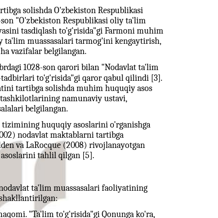
artibga solishda O'zbekiston Respublikasi
son "O'zbekiston Respublikasi oliy ta'lim
yasini tasdiqlash to'g'risida"gi Farmoni muhim
y ta'lim muassasalari tarmog'ini kengaytirish,
cha vazifalar belgilangan.
rdagi 1028-son qarori bilan "Nodavlat ta'lim
adbirlari to'g'risida"gi qaror qabul qilindi [3].
yatini tartibga solishda muhim huquqiy asos
 tashkilotlarining namunaviy ustavi,
alalari belgilangan.
m tizimining huquqiy asoslarini o'rganishga
(2002) nodavlat maktablarni tartibga
ielden va LaRocque (2008) rivojlanayotgan
oslarini tahlil qilgan [5].
 nodavlat ta'lim muassasalari faoliyatining
shakllantirilgan:
qomi. "Ta'lim to'g'risida"gi Qonunga ko'ra,