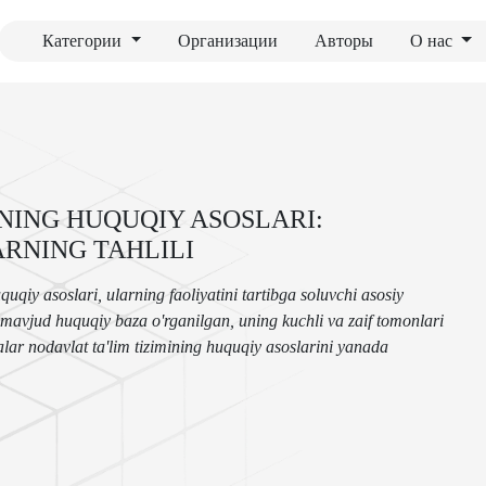
Категории
Организации
Авторы
О нас
NING HUQUQIY ASOSLARI:
ARNING TAHLILI
iy asoslari, ularning faoliyatini tartibga soluvchi asosiy
 mavjud huquqiy baza o'rganilgan, uning kuchli va zaif tomonlari
jalar nodavlat ta'lim tizimining huquqiy asoslarini yanada