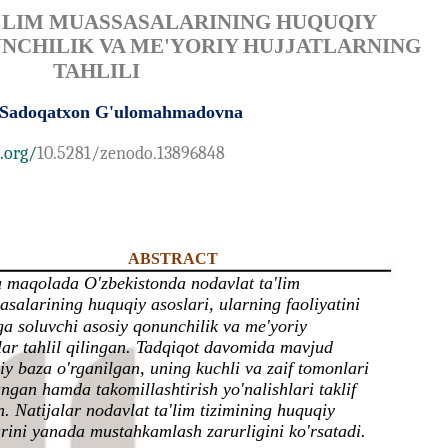
'LIM MUASSASALARINING HUQUQIY
NCHILIK VA ME'YORIY HUJJATLARNING
TAHLILI
 Sadoqatxon G'ulomahmadovna
.org/
10.5281/zenodo.13896848
ABSTRACT
 maqolada O'zbekistonda nodavlat ta'lim
salarining huquqiy asoslari, ularning faoliyatini
ga soluvchi asosiy qonunchilik va me'yoriy
lar tahlil qilingan. Tadqiqot davomida mavjud
y baza o'rganilgan, uning kuchli va zaif tomonlari
ngan hamda takomillashtirish yo'nalishlari taklif
n. Natijalar nodavlat ta'lim tizimining huquqiy
rini yanada mustahkamlash zarurligini ko'rsatadi.