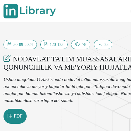
30-09-2024
120-123
78
28
NODAVLAT TA'LIM MUASSASALARI
QONUNCHILIK VA ME'YORIY HUJJATL
Ushbu maqolada O'zbekistonda nodavlat ta'lim muassasalarining huquq
qonunchilik va me'yoriy hujjatlar tahlil qilingan. Tadqiqot davomida
aniqlangan hamda takomillashtirish yo'nalishlari taklif etilgan. Nati
mustahkamlash zarurligini ko'rsatadi.
PDF