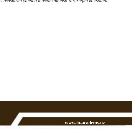
uqiy asoslarini yanada mustahkamlash zarurligini ko'rsatadi.
www.in-academy.uz