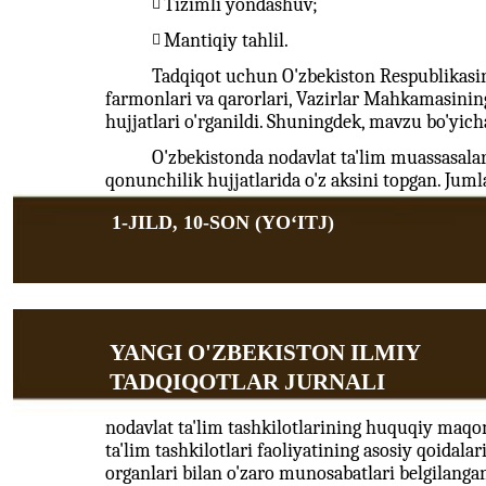
Tizimli yondashuv;

Mantiqiy tahlil.

Tadqiqot uchun O'zbekiston Respublikasin
farmonlari va qarorlari, Vazirlar Mahkamasining 
hujjatlari o'rganildi. Shuningdek, mavzu bo'yicha
O'zbekistonda nodavlat ta'lim muassasalari
qonunchilik hujjatlarida o'z aksini topgan. Juml
1-JILD, 10-SON (YOʻITJ)
YANGI O'ZBEKISTON ILMIY
TADQIQOTLAR JURNALI
nodavlat ta'lim tashkilotlarining huquqiy maqom
ta'lim tashkilotlari faoliyatining asosiy qoidala
organlari bilan o'zaro munosabatlari belgilanga