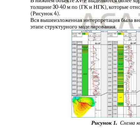
В нижнем объекте XV-Р выделяются более хо
толщине 30-40 м по (ГК и НГК), которые отн
(Рисунок 4).
Вся вышеизложенная интерпретация была вне
этапе структурного моделирования.
Рисунок 1.
Схема к