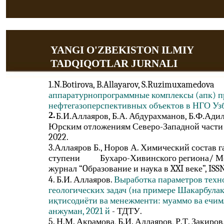
YANGI O'ZBEKISTON ILMIY
TADQIQOTLAR JURNALI
1.N.Botirova, B.Allayarov, S.Ruzimuxamedova
аппаратурнопрограммные комплексы (апк) п
нефтегазоперспективных объектов в НГО Уз
2.
Б.И.Аллаяров, Б.А. Абдурахманов, Б.Ф.Ад
Юрским отложениям Северо-Западной части 
2022.
3.Аллаяров Б., Норов А. Химический состав 
ступени
Бухаро-Хивинского региона/ М
журнал “Oбразование и наука в XXI веке”, ISSN
4. Б.И. Аллаяров.
Выработка параметров техн
геологических задач (на примере Шакарбула
иқтисодиёти ва менежменти: муаммо ва ечи
анжуман, 2021 й
- ТДТУ.
5. Н.М. Акрамова, Б.И. Аллаяров, Р.Т. Закиро