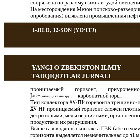
сопряжена по разлому с амплитудой смещений
На месторождения Мезон поисково-разведоч
опробования) выявлена промышленная нефте
1-JILD, 12-SON (YOʻITJ)
YANGI O'ZBEKISTON ILMIY
TADQIQOTLAR JURNALI
проницаемый
горизонт,
приуроченно
J
карбонатной юры.
3+km(кимериджский ярус)
Тип коллектора XV-ПP горизонта трещинно-
XV-НР проницаемый горизонт сложен плотны
детритовыми, мелкозернистыми, органогенно
продуктами их разрушения.
Выше газоводяного контакта ГВК (абс.отм.м
горизонта выделяется незначительная до 41 