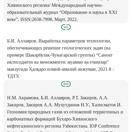
Хивинского региона/ Международный научно-
образовательный журнал “Oбразование и наука в XXI
веке”, ISSN:2658-7998, Март, 2022.
Б.И. Аллаяров. Выработка параметров технологии,
обеспечивающих решение геологических задач (на
примере Шакарбулак-Чунагарской группы) “Саноат
иқтисодиёти ва менежменти: муаммо ва ечимлар”
мавзусида Ҳалқаро илмий-амалий анжуман, 2021 й -
ТДТУ.
Н.М. Акрамова, Б.И. Аллаяров, Р.Т. Закиров, А.А.
Закиров, Закиров А.А. Мухутдинов Н.У., Халисматов И.
Геохимия природных газов из отложений терригенных и
карбонатных формаций Бухаро-Хивинского
нефтегазоносного региона Узбекистана. IOP Conference