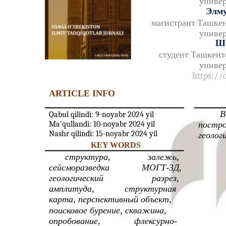
универ
Элму
магистрант Ташкен
универ
Шо
студент Ташкент
универ
https://
ARTICLE INFO
В
Qabul qilindi: 9-noyabr 2024 yil
Ma’qullandi: 10-noyabr 2024 yil
постро
Nashr qilindi: 15-noyabr 2024 yil
геолог
KEY WORDS
структура,
залежь,
сейсморазведка
МОГТ-3Д,
геологический
разрез,
амплитуда,
структурная
карта, перспективный объект,
поисковое бурение, скважина,
опробование,
флексурно-