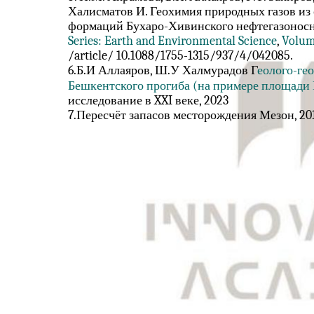
Халисматов И. Геохимия природных газов из
формаций Бухаро-Хивинского нефтегазоносн
Series: Earth and Environmental Science
,
Volum
/article/ 10.1088/1755-1315/937/4/042085.
6.Б.И Аллаяров, Ш.У Халмурадов Г
еолого-ге
Бешкентского прогиба (на примере площади
исследование в XXI веке, 2023
7.Пересчёт запасов месторождения Мезон, 201