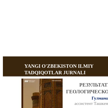
YANGI O'ZBEKISTON ILMIY
TADQIQOTLAR JURNALI
РЕЗУЛЬТА
ГЕОЛОГИЧЕСК
Гулмама
ассистент Ташкен