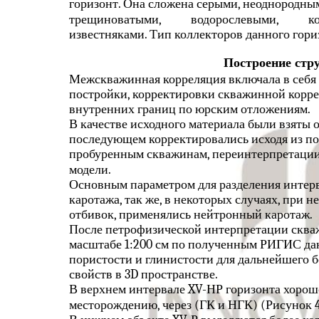
горизонт. Она сложена серыми, неоднородны
трещиноватыми,
водорослевыми,
к
известняками. Тип коллекторов данного гори
Построение стр
Межскважинная корреляция включала в себя
постройки, корректировки скважинной корр
внутренних границ по юрским отложениям.
В качестве исходного материала были взяты о
последующем корректировались исходя из п
пробуренным скважинам, переинтерпретации
модели.
Основным параметром для разделения интерв
каротажа, так же, в некоторых случаях, при 
отбивок, применялись нейтронный каротаж.
После петрофизической интерпретации сква
масштабе 1:200 см по полученным РИГИС да
пористости и глинистости для дальнейшего б
свойств в 3D пространстве.
В верхнем интервале XV-НР горизонта хорош
месторождению, через (ГК и НГК) (Рисунок 4