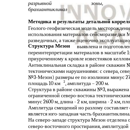
разрывной
зоны,
брахиантиклинал
Методика и результаты детальной коррел
Геолого-геофизическая модель месторождени
использования материалов сейсморазведки 
разведочных, а также оценочно эксплуатаци
Структура Мезон
выявлена и подготовлен
переинтерпретации материалов в масштабе 1:
приуроченному к кровле известняков келлов
Антиклинальная складка в районе скважин 
тектоническими нарушениями: с севера, севе
№3-Мезон) размеры ее по изолинии минус 2750
2
площадь 10 км
, амплитуда – 200 м.
Структура в районе скважины №3, выражена
ограниченной северо-востока тектоническим
минус 2600 м, длина - 2 км, ширина - 2 км, пло
Амплитуда смещений но разлому составляет 
является юго-западная часть брахиантиклина
На северо-западе структура Мезон отделена 
северо-восточного простирания, амплитудой 