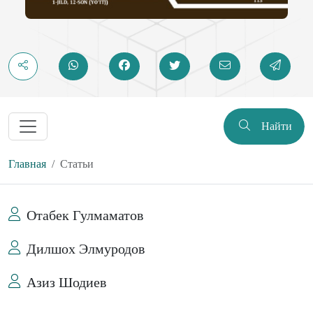
Найти
Главная
Статьи
Отабек Гулмаматов
Дилшох Элмуродов
Азиз Шодиев