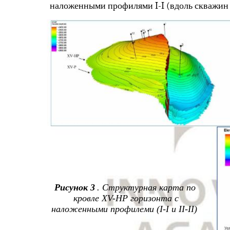
наложенными профилями I-I (вдоль скважин 11, 3
Рисунок 3
. Структурная карта по
кровле XV-НР горизонта с
наложенными профилеми (I-I и II-II)