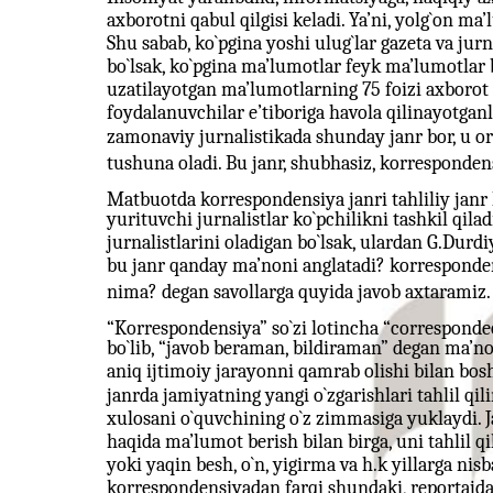
axborotni qabul qilgisi keladi. Ya’ni, yolg`on ma’
Shu sabab, ko`pgina yoshi ulug`lar gazeta va jur
bo`lsak, ko`pgina ma’lumotlar feyk ma’lumotlar 
uzatilayotgan ma’lumotlarning 75 foizi axborot
foydalanuvchilar e’tiboriga havola qilinayotgan
zamonaviy jurnalistikada shunday janr bor, u o
tushuna oladi. Bu janr, shubhasiz, korrespondens
Matbuotda korrespondensiya janri tahliliy janr 
yurituvchi jurnalistlar ko`pchilikni tashkil qila
jurnalistlarini oladigan bo`lsak, ulardan G.Durdi
bu janr qanday ma’noni anglatadi? korrespond
nima? degan savollarga quyida javob axtaramiz.
“Korrespondensiya” so`zi lotincha “correspondeo
bo`lib, “javob beraman, bildiraman” degan ma’no
aniq ijtimoiy jarayonni qamrab olishi bilan bos
janrda jamiyatning yangi o`zgarishlari tahlil qili
xulosani o`quvchining o`z zimmasiga yuklaydi. J
haqida ma’lumot berish bilan birga, uni tahlil qil
yoki yaqin besh, o`n, yigirma va h.k yillarga nisb
korrespondensiyadan farqi shundaki, reportajda j