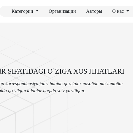
Категории
Организации
Авторы
О нас
 SIFATIDAGI O`ZIGA XOS JIHATLARI
gan korrespondensiya janri haqida gazetalar misolida ma’lumotlar
ida qo`yilgan talablar haqida so`z yuritilgan.