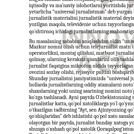
iqtisodiy va ma’naviy islohotlarni yoritishda jur
yetarlicha “universal jurnalistman” deb yurgan 
jurnalistik materialini jurnalistik material dey
yozilgan maqola, televidenie uchun tayyorlanga
qo`shtirnoq ichidagi jurnalistlarning mahoratig
Bu masalaning sababini aniqlashdan oldin “unive
Mazkur nomni olish uchun telejurnalist matn ust
operatorlikni, montaj qilishni, matbuot jurnalisti
qolmay, ularning keraksiz qismlarini olib tashla
jurnalist faqatgina mikrofon oldida tayyorlagan
ovozini sozlay olishi, rejissyor pultini boshqarib
Shunday jurnalistni jamiyatimizda “universal ju
hollarda jurnalistlarning oddiy atamalarni noto`g
shaxslarning yoki uning asarining nomini noto`g`
ko`zga tashlanadi. Ayni paytda O`zbekistonning n
jurnalistlar katta, qo`pol xatoliklarga yo`l qo`y
o`tkazilgan tadbirning “Ayt, sen Ajiniyozning q
qo`shiqlaridan” deb ishlatishi qo`pol xato sanala
olayotgan bir paytda, jurnalist bunday xatoga yo`
shunga o`xshash qo`pol xatolik Qoraqalpog`iston 