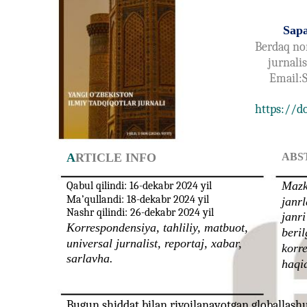
Sapa
Berdaq nom
jurnalis
Email:
https://d
A
RTICLE INFO
ABS
Mazk
Qabul qilindi: 16-dekabr 2024 yil
Ma’qullandi: 18-dekabr 2024 yil
janr
Nashr qilindi: 26-dekabr 2024 yil
janr
Korrespondensiya, tahliliy, matbuot,
beril
universal jurnalist, reportaj, xabar,
korr
sarlavha.
haqid
Bugun shiddat bilan rivojlanayotgan globallashuv