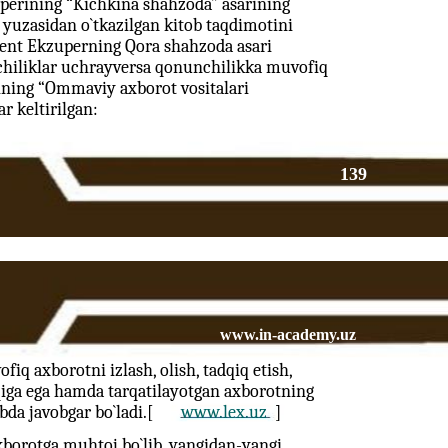
uperining “Kichkina shahzoda” asarining
i yuzasidan o`tkazilgan kitob taqdimotini
 Sent Ekzuperning Qora shahzoda asari
mchiliklar uchrayversa qonunchilikka muvofiq
sining “Ommaviy axborot vositalari
r keltirilgan:
139
www.in-academy.uz
q axborotni izlash, olish, tadqiq etish,
qiga ega hamda tarqatilayotgan axborotning
bda javobgar bo`ladi.[
www.lex.uz
]
axborotga muhtoj bo`lib, yangidan-yangi