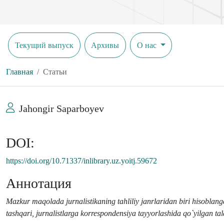
Текущий выпуск
Архивы
О нас
Главная
Статьи
Jahongir Saparboyev
DOI:
https://doi.org/10.71337/inlibrary.uz.yoitj.59672
Аннотация
Mazkur maqolada jurnalistikaning tahliliy janrlaridan biri hisobla
tashqari, jurnalistlarga korrespondensiya tayyorlashida qo`yilgan tal