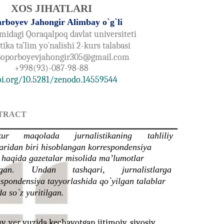
XOS JIHATLARI
rboyev Jahongir Alimbay o`g`li
idagi Qoraqalpoq davlat universiteti
tika ta’lim yo`nalishi 2-kurs talabasi
Soporboyevjahongir305@gmail.com
+998(93)-087-98-88
oi.org/10.5281/zenodo.14559544
TRACT
ur
maqolada
jurnalistikaning
tahliliy
laridan biri hisoblangan korrespondensiya
i haqida gazetalar misolida ma’lumotlar
gan.
Undan
tashqari,
jurnalistlarga
espondensiya tayyorlashida qo`yilgan talablar
a so`z yuritilgan.
, yer yuzida kechayotgan ijtimoiy, siyosiy,