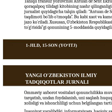
Taniqli fransuz yozuvchisi Antuan de Sent Ekz
qoraqalpoq tilidagi kitobining nashr qilinganlig
jurnalist quyidagicha talqin qiladi: “Antuan de
taqdimoti bo`lib o`tmoqda”. Bu kabi xaot va ka
jazo ko`riladi. Xususan, O`zbekiston Respublika
to`g`risida”gi qonunining 5-moddasida quyidagila
1-JILD, 15-SON (YOʻITJ)
YANGI O'ZBEKISTON ILMIY
TADQIQOTLAR JURNALI
Ommaviy axborot vositalari qonunchilikka muvofi
tarqatish, undan foydalanish, uni saqlash huqu
xolisligi va ishonchliligi uchun belgilangan tarti
Insoniyat yaralibdiki, informatsiyaga, haqiqiy 