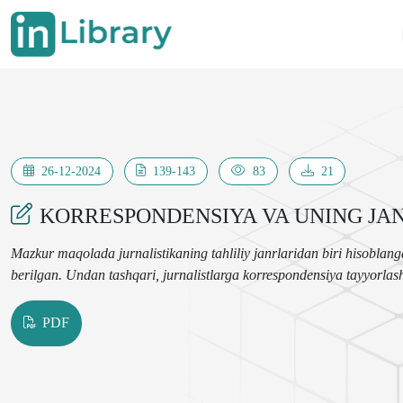
26-12-2024
139-143
83
21
KORRESPONDENSIYA VA UNING JANR
Mazkur maqolada jurnalistikaning tahliliy janrlaridan biri hisoblan
berilgan. Undan tashqari, jurnalistlarga korrespondensiya tayyorlash
PDF