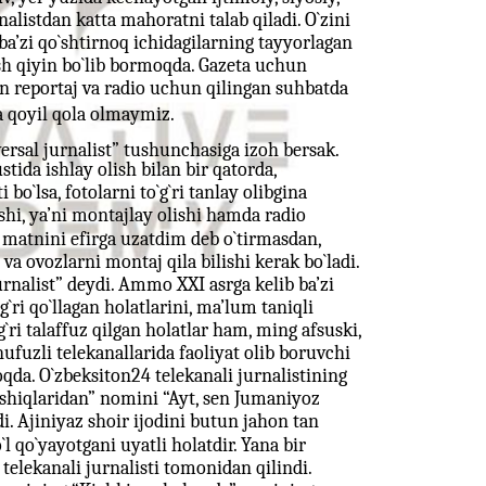
nalistdan katta mahoratni talab qiladi. O`zini
ba’zi qo`shtirnoq ichidagilarning tayyorlagan
ish qiyin bo`lib bormoqda. Gazeta uchun
n reportaj va radio uchun qilingan suhbatda
a qoyil qola olmaymiz.
rsal jurnalist” tushunchasiga izoh bersak.
ida ishlay olish bilan bir qatorda,
 bo`lsa, fotolarni to`g`ri tanlay olibgina
shi, ya’ni montajlay olishi hamda radio
 matnini efirga uzatdim deb o`tirmasdan,
 va ovozlarni montaj qila bilishi kerak bo`ladi.
rnalist” deydi. Ammo XXI asrga kelib ba’zi
`ri qo`llagan holatlarini, ma’lum taniqli
ri talaffuz qilgan holatlar ham, ming afsuski,
ufuzli telekanallarida faoliyat olib boruvchi
moqda. O`zbeksiton24 telekanali jurnalistining
o`shiqlaridan” nomini “Ayt, sen Jumaniyoz
di. Ajiniyaz shoir ijodini butun jahon tan
l qo`yayotgani uyatli holatdir. Yana bir
telekanali jurnalisti tomonidan qilindi.