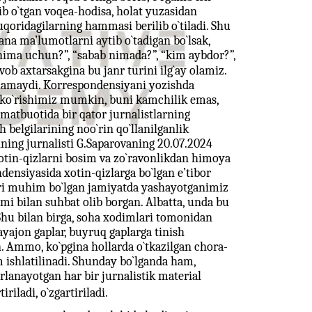
lib o`tgan voqea-hodisa, holat yuzasidan
qoridagilarning hammasi berilib o`tiladi. Shu
ana ma’lumotlarni aytib o`tadigan bo`lsak,
 nima uchun?”, “sabab nimada?”, “kim aybdor?”,
vob axtarsakgina bu janr turini ilg`ay olamiz.
hamaydi. Korrespondensiyani yozishda
ni ko`rishimiz mumkin, buni kamchilik emas,
 matbuotida bir qator jurnalistlarning
 belgilarining noo`rin qo`llanilganlik
sining jurnalisti G.Saparovaning 20.07.2024
Xotin-qizlarni bosim va zo`ravonlikdan himoya
ensiyasida xotin-qizlarga bo`lgan e’tibor
qadri muhim bo`lgan jamiyatda yashayotganimiz
mi bilan suhbat olib borgan. Albatta, unda bu
Shu bilan birga, soha xodimlari tomonidan
ayajon gaplar, buyruq gaplarga tinish
. Ammo, ko`pgina hollarda o`tkazilgan chora-
am ishlatilinadi. Shunday bo`lganda ham,
rlanayotgan har bir jurnalistik material
riladi, o`zgartiriladi.