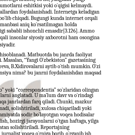
lumotlarni eshitkisi yoki o`qigisi kelmaydi.
nallardan foydalanishadi. Internetga keladigan
bo`lib chiqadi. Bugungi kunda internet orqali
 manbasi aniq ko`rsatilmagan holda
ligi sababli ishonchli emasdir[3.126]. Ammo
rqali insonlar siyosiy axborotni ham osongina
iyadir.
hisoblanadi. Matbuotda bu janrda faoliyat
di. Masalan, “Yangi O`zbekiston” gazetasining
yeva, B.Xidirovalarni aytib o`tish mumkin. O`zi
ensiya nima? bu janrni foydalanishdan maqsad
” yoki “correspondentia” so`zlaridan olingan
larni anglatadi. U ma’lum davr va o`rindagi
hqa janrlardan farq qiladi. Chunki, mazkur
nadi, solishtiriladi, xulosa chiqariladi yoki
amiyatda sodir bo`layotgan voqea hodisalar
ish, hozirgi jarayonlarni o`tgan haftaga, yilga
atan solishtiriladi. Reportajning
urnalist voqea o`rniga borib, o`rganib ish