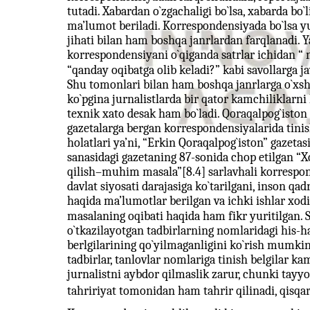
tutadi. Xabardan o`zgachaligi bo`lsa, xabarda bo`
ma’lumot beriladi. Korrespondensiyada bo`lsa yu
jihati bilan ham boshqa janrlardan farqlanadi. Y
korrespondensiyani o`qiganda satrlar ichidan “
“qanday oqibatga olib keladi?” kabi savollarga ja
Shu tomonlari bilan ham boshqa janrlarga o`xs
ko`pgina jurnalistlarda bir qator kamchiliklar
texnik xato desak ham bo`ladi. Qoraqalpog`iston
gazetalarga bergan korrespondensiyalarida tinish
holatlari ya’ni, “Erkin Qoraqalpog`iston” gazeta
sanasidagi gazetaning 87-sonida chop etilgan “
qilish–muhim masala”[8.4] sarlavhali korrespond
davlat siyosati darajasiga ko`tarilgani, inson 
haqida ma’lumotlar berilgan va ichki ishlar xodi
masalaning oqibati haqida ham fikr yuritilgan. 
o`tkazilayotgan tadbirlarning nomlaridagi his-h
berlgilarining qo`yilmaganligini ko`rish mumkin
tadbirlar, tanlovlar nomlariga tinish belgilar k
jurnalistni aybdor qilmaslik zarur, chunki tayyo
tahririyat tomonidan ham tahrir qilinadi, qisqarti