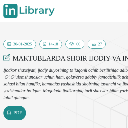
30-01-2025
14-18
60
27
MAKTUBLARDA SHOIR IJODIY VA I
Ijodkor shaxsiyati, ijodiy duyosi
ning
to‘laqonli ochib berilishida adi
G‘.G‘ulomshunoslar uchun ham, qolaversa adabiy jamoatchilik uchu
sohasi bilan hamfikr, hamnafas yashashida shoirning tayanchi va ijo
yozishmalar bo‘lgan. Maqolada ijodkorning turli shaxslar bilan yozish
tahlil qilingan.
PDF