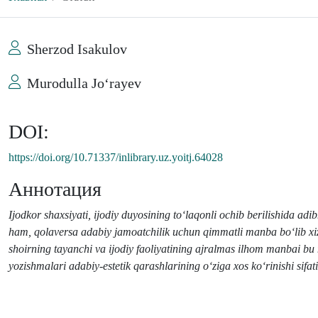
Sherzod Isakulov
Murodulla Jo‘rayev
DOI:
https://doi.org/10.71337/inlibrary.uz.yoitj.64028
Аннотация
Ijodkor shaxsiyati, ijodiy duyosi
ning
to‘laqonli ochib berilishida ad
ham, qolaversa adabiy jamoatchilik uchun qimmatli manba bo‘lib xiz
shoirning tayanchi va ijodiy faoliyatining ajralmas ilhom manbai bu
yozishmalari adabiy-estetik qarashlarining o‘ziga xos ko‘rinishi sifati