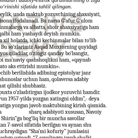
hmalari adabiy-estetik qarashlarining o‘ziga
o‘rinishi sifatida tahlil qilingan.
ylik, unda maktub yozuvchining shaxsiyati,
lisona ifodalanadi. Bu narsa G‘afur G‘ulom
inmalarga va albatta, shoir shaxsiyatiga ham
 qalbi ham yashaydi deyish mumkin.
 xil holatda, ichki kechinmalar bilan to‘lib
. Bu so‘zlarimiz Asqad Muxtorning quyidagi
os qiladilar, o‘zingiz qanday bo‘lsangiz,
kabi ma’naviy qashshoqlikni ham, «qaynab
xato aks ettirishi mumkin».
ochib berilishida adibning epistolyar janr
shunoslar uchun ham, qolaversa adabiy
t qilishi shubhasiz.
puxta o‘zlashtirgan ijodkor yozuvchi hamdir.
yun 1957-yilda yozgan xatingni oldim”,- deya
tiga yozgan javob maktubining kirish qismida.
a
sharq adabiyoti xususan, Navoiy
 Shirin”ga bog‘liq bir muncha savollar
kan 7-savol sifatida berilgan va aynan shu
a uchraydigan “Sha’mi kofuriy” jumlasini
shga urinadi. “7-savolingga javob shulki,