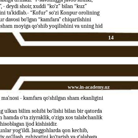
”, - deydi shoir, xuddi “ko‘z” bilan “kuz”
gini ta’kidlab.- “Kofur” so‘zi Konpur orolining
 davosi bo‘lgan “kamfara” chiqarilshini
sham moyiga qo‘shib yoqilishini va uning hid
14
www.in-academy.uz
 ma’nosi - kamfara qo‘shilgan sham ekanligini
g ulkan bilim sohibi bo‘lishi bilan bir qatorda
 hamda o‘ta ziyraklik, o‘ziga xos talabchanlik
isoblagan ijod kishisidir.
unlar yog‘ildi. Janggohlarda qon kechib,
 qo‘llash, ruhiyatini ko‘tarish va g‘alabaga