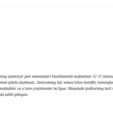
ibning epistolyar janr namunalari hisoblanmish maktublari G‘.G‘ulom
mat qilishi shubhasiz. Jamiyatning har sohasi bilan hamfikr, hamnafa
 maktublar va o‘zaro yozishmalar bo‘lgan. Maqolada ijodkorning turli 
da tahlil qilingan.