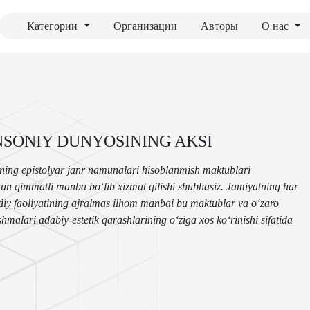
Категории
Организации
Авторы
О нас
NSONIY DUNYOSINING AKSI
bning epistolyar janr namunalari hisoblanmish maktublari
n qimmatli manba bo‘lib xizmat qilishi shubhasiz. Jamiyatning har
diy faoliyatining ajralmas ilhom manbai bu maktublar va o‘zaro
malari adabiy-estetik qarashlarining o‘ziga xos ko‘rinishi sifatida