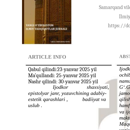
Samarqand vil
Ilmiy
https://d
ARTICLE INFO
ABS
Ijodk
Qabul qilindi:23-yanvar 2025 yil
ochib
Ma’qullandi: 25-yanvar 2025 yil
namu
Nashr qilindi: 30-yanvar 2025 yil
Ijodkor
shaxsiyati,
G‘.G
epistolyar janr, yozuvchining adabiy-
jamo
estetik qarashlari ,
badiiyat va
qilis
uslub .
hamf
va i
makt
Maqo