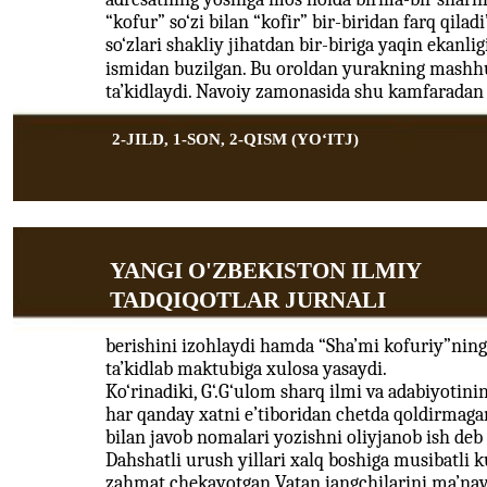
“kofur” so‘zi bilan “kofir” bir-biridan farq qiladi
so‘zlari shakliy jihatdan bir-biriga yaqin ekanli
ismidan buzilgan. Bu oroldan yurakning mashhur
ta’kidlaydi. Navoiy zamonasida shu kamfaradan 
2-JILD, 1-SON, 2-QISM (YOʻITJ)
YANGI O'ZBEKISTON ILMIY
TADQIQOTLAR JURNALI
berishini izohlaydi hamda “Sha’mi kofuriy”ning
ta’kidlab maktubiga xulosa yasaydi.
Ko‘rinadiki, G‘.G‘ulom sharq ilmi va adabiyotinin
har qanday xatni e’tiboridan chetda qoldirmagan
bilan javob nomalari yozishni oliyjanob ish deb h
Dahshatli urush yillari xalq boshiga musibatli k
zahmat chekayotgan Vatan jangchilarini ma’naviy