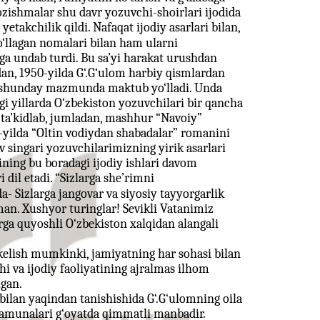
zishmalar shu davr yozuvchi-shoirlari ijodida
etakchilik qildi. Nafaqat ijodiy asarlari bilan,
yo‘llagan nomalari bilan ham ularni
hga undab turdi. Bu sa’yi harakat urushdan
dan, 1950-yilda G‘.G‘ulom harbiy qismlardan
ga shunday mazmunda maktub yo‘lladi. Unda
gi yillarda O‘zbekiston yozuvchilari bir qancha
i ta’kidlab, jumladan, mashhur “Navoiy”
-yilda “Oltin vodiydan shabadalar” romanini
v singari yozuvchilarimizning yirik asarlari
ining bu boradagi ijodiy ishlari davom
i dil etadi. “Sizlarga she’rimni
 Sizlarga jangovar va siyosiy tayyorgarlik
man. Xushyor turinglar! Sevikli Vatanimiz
arga quyoshli O‘zbekiston xalqidan alangali
kelish mumkinki, jamiyatning har sohasi bilan
i va ijodiy faoliyatining ajralmas ilhom
lgan.
 bilan yaqindan tanishishida G‘.G‘ulomning oila
namunalari g‘oyatda qimmatli manbadir.