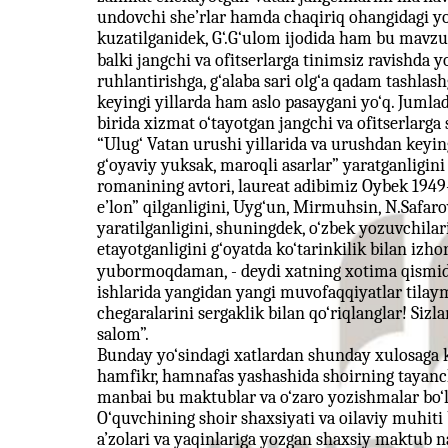
undovchi she’rlar hamda chaqiriq ohangidagi yo
kuzatilganidek, G‘.G‘ulom ijodida ham bu mavzu y
balki jangchi va ofitserlarga tinimsiz ravishda 
ruhlantirishga, g‘alaba sari olg‘a qadam tashlas
keyingi yillarda ham aslo pasaygani yo‘q. Jumla
birida xizmat o‘tayotgan jangchi va ofitserlar
“Ulug‘ Vatan urushi yillarida va urushdan keyin
g‘oyaviy yuksak, maroqli asarlar” yaratganligin
romanining avtori, laureat adibimiz Oybek 1949
e’lon” qilganligini, Uyg‘un, Mirmuhsin, N.Safaro
yaratilganligini, shuningdek, o‘zbek yozuvchilar
etayotganligini g‘oyatda ko‘tarinkilik bilan izhor
yubormoqdaman, - deydi xatning xotima qismida-
ishlarida yangidan yangi muvofaqqiyatlar tilay
chegaralarini sergaklik bilan qo‘riqlanglar! Sizl
salom”.
Bunday yo‘sindagi xatlardan shunday xulosaga 
hamfikr, hamnafas yashashida shoirning tayanch
manbai bu maktublar va o‘zaro yozishmalar bo‘
O‘quvchining shoir shaxsiyati va oilaviy muhiti
a’zolari va yaqinlariga yozgan shaxsiy maktub 