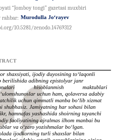
oyati “Jomboy tongi” gazetasi muxbiri
Murodulla Jo‘rayev
 rahbar:
oi.org/10.5281/zenodo.14769312
TRACT
or shaxsiyati, ijodiy duyosining to‘laqonli
 berilishida adibning epistolyar janr
nalari
hisoblanmish
maktublari
‘ulomshunoslar uchun ham, qolaversa adabiy
atchilik uchun qimmatli manba bo‘lib xizmat
hi shubhasiz. Jamiyatning har sohasi bilan
ikr, hamnafas yashashida shoirning tayanchi
jodiy faoliyatining ajralmas ilhom manbai bu
ublar va o‘zaro yozishmalar bo‘lgan.
lada ijodkorning turli shaxslar bilan