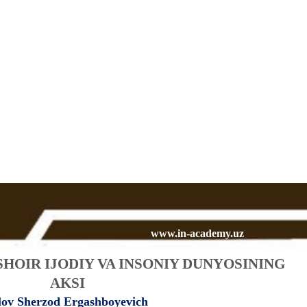
www.in-academy.uz
OIR IJODIY VA INSONIY DUNYOSINING
AKSI
lov Sherzod Ergashboyevich