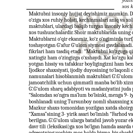
yozis
xos k
Maktubni insoniy hujjat deyishimiz mumkin. De
o‘ziga xos ruhiy holati, kechinmalari aniq va xo
maktublari, ulardagi balqib turgan insoniy kech
xos tushunchalardir. Shoir maktublarida uning
Maktublarni o‘qir ekanmiz, ko‘z o‘ngimizda turfa
toshayotgan G‘afur G‘ulom siymosi gavdalanadi
fikrlari ham tasdiq etadi: “Maktubni ko‘zguga qiy
xatingiz ham o‘zingizga o‘xshaydi. Xat ko‘zgu 
yotgan hissiy va tafakkur boyligingizni ham be
Ijodkor shaxsiyati, ijodiy duyosining to‘laqonli 
namunalari hisoblanmish maktublari G‘.G‘ulom
jamoatchilik uchun qimmatli manba bo‘lib xizma
G‘.G‘ulom sharq adabiyoti va madaniyatini juda 
“Salomdan so‘ngra ma’lum bo‘lsinki, menga 9- i
boshlanadi uning Tursunboy nomli shaxsning xa
Mazkur shaxs tomonidan yozilgan xatda shoirg
“Xamsa”sining 3- yirik asari bo‘lmish “Farhod va
berilgan. G‘.G‘ulom ularga batafsil javob yozar e
davr tili (leksikasi)ga xos bo‘lgan hamda asard
adresatning yoshiga mos holda birma-bir sharhla