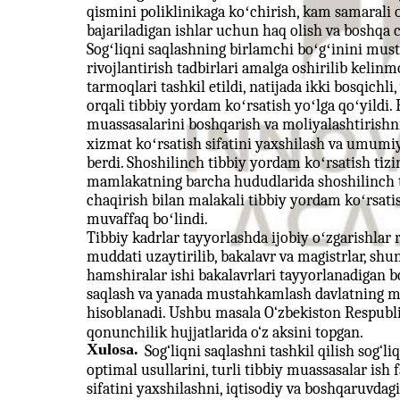
qismini poliklinikaga koʻchirish, kam samarali o
bajariladigan ishlar uchun haq olish va boshqa 
Sogʻliqni saqlashning birlamchi boʻgʻinini mu
rivojlantirish tadbirlari amalga oshirilib keli
tarmoqlari tashkil etildi, natijada ikki bosqic
orqali tibbiy yordam koʻrsatish yoʻlga qoʻyildi.
muassasalarini boshqarish va moliyalashtirishnin
xizmat koʻrsatish sifatini yaxshilash va umumi
berdi. Shoshilinch tibbiy yordam koʻrsatish tizim
mamlakatning barcha hududlarida shoshilinch t
chaqirish bilan malakali tibbiy yordam koʻrsatis
muvaffaq boʻlindi.
Tibbiy kadrlar tayyorlashda ijobiy oʻzgarishlar r
muddati uzaytirilib, bakalavr va magistrlar, shu
hamshiralar ishi bakalavrlari tayyorlanadigan bo
saqlash va yanada mustahkamlash davlatning muh
hisoblanadi. Ushbu masala O‘zbekiston Respubli
qonunchilik hujjatlarida o‘z aksini topgan.
Xulosa.
Sog‘liqni saqlashni tashkil qilish sog‘
optimal usullarini, turli tibbiy muassasalar ish 
sifatini yaxshilashni, iqtisodiy va boshqaruvdag