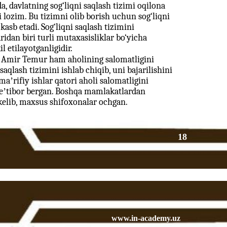
a, davlatning sog‘liqni saqlash tizimi oqilona
i lozim. Bu tizimni olib borish uchun sog‘liqni
asb etadi. Sog‘liqni saqlash tizimini
idan biri turli mutaxasisliklar bo‘yicha
l etilayotganligidir.
 Amir Temur ham aholining salomatligini
saqlash tizimini ishlab chiqib, uni bajarilishini
ʼrifiy ishlar qatori aholi salomatligini
 eʼtibor bergan. Boshqa mamlakatlardan
kelib, maxsus shifoxonalar ochgan.
18
www.in-academy.uz