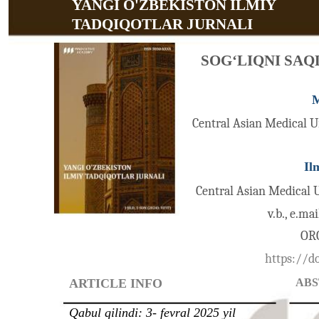
YANGI O'ZBEKISTON ILMIY
TADQIQOTLAR JURNALI
SOG‘LIQNI SAQ
M
Central Asian Medical Un
Il
Central Asian Medical U
v.b., e.m
ORC
https://d
ARTICLE INFO
AB
Qabul qilindi: 3- fevral 2025 yil