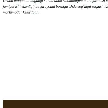
Ushbu maqolada bugungi kunda aholi salomatligini muhofazalash faqat
jamiyat ishi ekanligi, bu jarayonni boshqarishda sog‘liqni saqlash tiz
ma’lumotlar keltirilgan.