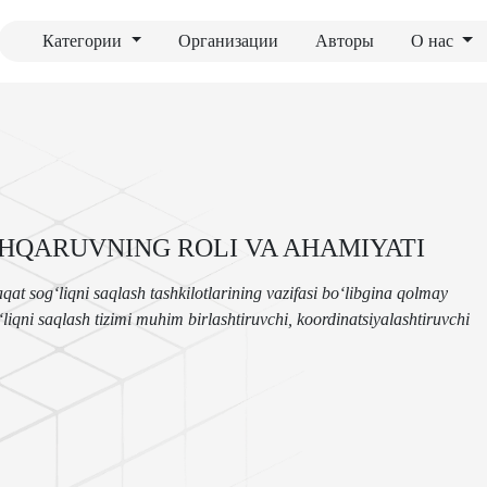
Категории
Организации
Авторы
О нас
SHQARUVNING ROLI VA AHAMIYATI
t sog‘liqni saqlash tashkilotlarining vazifasi bo‘libgina qolmay
‘liqni saqlash tizimi muhim birlashtiruvchi, koordinatsiyalashtiruvchi