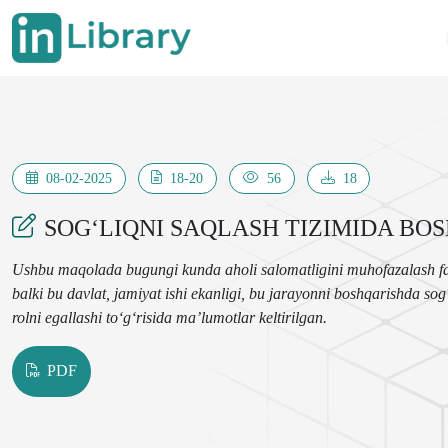
08-02-2025
18-20
56
18
SOG‘LIQNI SAQLASH TIZIMIDA BO
Ushbu maqolada bugungi kunda aholi salomatligini muhofazalash faqa
balki bu davlat, jamiyat ishi ekanligi, bu jarayonni boshqarishda sog
rolni egallashi to‘g‘risida ma’lumotlar keltirilgan.
PDF