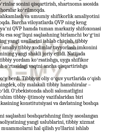
ʻrinlar sonini qisqartirish, shartnoma asosida
choralar koʻrilmoqda.
stahkamlash va umumiy shifikorlik amaliyotini
nmoqda. Barcha viloyatlarda QVP ning keng
hli, yaʼni QVP hamda tuman markaziy shifoxonasi
 Bu esa sogʻliqni saqlashning birlamchi boʻgʻini
g yangi usullarini ishlab chiqish, tibbiy
y amaliy tibbiy xodimlar tayyorlash imkonini
ining yangi shakli joriy etildi. Natijada
ibbiy yordam koʻrsatishga, uyga shifikor
h oʻrtasidagi vaqtni ancha qisqartirishga
oʻy berdi. Tibbiyot oliy oʻquv yurtlarida oʻqish
ningdek, oliy malakali tibbiy hamshiralar –
ʻldi. O‘zbekistonda aholi salomatligini
im tibbiy-ijtimoiy vazifalaridan biri
kasining konstitutsiyasi va davlatning boshqa
liqni saqlashni boshqarishning ilmiy asoslangan
faoliyatining yangi uslublarini, tibbiy xizmat
i muammolarni hal qilish yo‘llarini ishlab