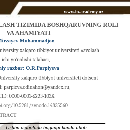
www.in-academy.uz
LASH TIZIMIDA BOSHQARUVNING ROLI
VA AHAMIYATI
irzayev Muhammadjon
iversity xalqaro tibbiyot universiteti вavolash
ishi yo‘nalishi talabasi,
miy raxbar: O.R.Parpiyeva
niversity xalqaro tibbiyot universiteti dotsent
ail: parpieva.odinahon@yandex.ru,
ID: 0000-0001-6223-103X
oi.org/10.5281/zenodo.14835560
STRACT
Ushbu maqolada bugungi kunda aholi