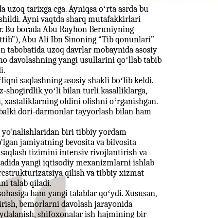
a uzoq tarixga ega. Ayniqsa oʻrta asrda bu
hildi. Ayni vaqtda sharq mutafakkirlari
ar. Bu borada Abu Rayhon Beruniyning
ttib”), Abu Ali Ibn Sinoning “Tib qonunlari”
hon tabobatida uzoq davrlar mobaynida asosiy
no davolashning yangi usullarini qoʻllab tabib
i.
iqni saqlashning asosiy shakli boʻlib keldi.
shogirdlik yoʻli bilan turli kasalliklarga,
, xastaliklarning oldini olishni oʻrganishgan.
 balki dori-darmonlar tayyorlash bilan ham
y yo‘nalishlaridan biri tibbiy yordam
o‘lgan jamiyatning bevosita va bilvosita
saqlash tizimini intensiv rivojlantirish va
adida yangi iqtisodiy mexanizmlarni ishlab
restrukturizatsiya qilish va tibbiy xizmat
ni talab qiladi.
sohasiga ham yangi talablar qoʻydi. Xususan,
rish, bemorlarni davolash jarayonida
ydalanish, shifoxonalar ish hajmining bir