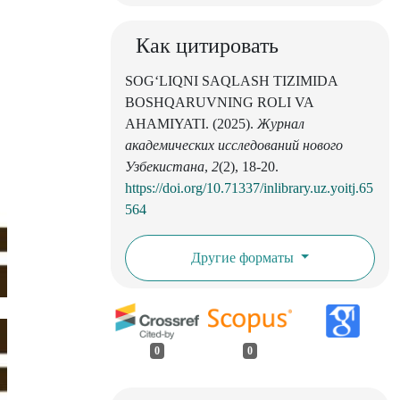
Как цитировать
SOG‘LIQNI SAQLASH TIZIMIDA
BOSHQARUVNING ROLI VA
AHAMIYATI. (2025).
Журнал
академических исследований нового
Узбекистана
,
2
(2), 18-20.
https://doi.org/10.71337/inlibrary.uz.yoitj.65
564
Другие форматы
0
0