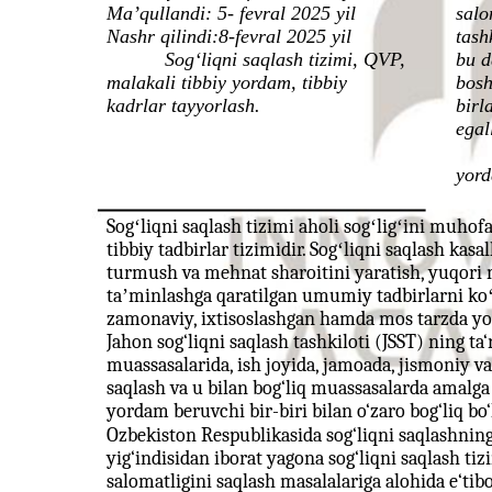
Ma’qullandi: 5- fevral 2025 yil
salo
Nashr qilindi:8-fevral 2025 yil
tash
Sogʻliqni saqlash tizimi, QVP,
bu d
malakali tibbiy yordam, tibbiy
bosh
kadrlar tayyorlash.
birl
egal
yord
Sogʻliqni saqlash tizimi aholi sogʻligʻini muhofaz
tibbiy tadbirlar tizimidir. Sogʻliqni saqlash kasa
turmush va mehnat sharoitini yaratish, yuqori
taʼminlashga qaratilgan umumiy tadbirlarni koʻ
zamonaviy, ixtisoslashgan hamda mos tarzda yo
Jahon sog‘liqni saqlash tashkiloti (JSST) ning ta‘
muassasalarida, ish joyida, jamoada, jismoniy va
saqlash va u bilan bog‘liq muassasalarda amalg
yordam beruvchi bir-biri bilan o‘zaro bog‘liq bo‘
Ozbekiston Respublikasida sog‘liqni saqlashning
yig‘indisidan iborat yagona sog‘liqni saqlash tiz
salomatligini saqlash masalalariga alohida e‘tib