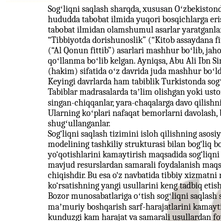
Sogʻliqni saqlash sharqda, xususan Oʻzbekistond
hududda tabobat ilmida yuqori bosqichlarga eris
tabobat ilmidan olamshumul asarlar yaratganl
“Tibbiyotda dorishunoslik” (“Kitob assaydana fi
(“Al Qonun fittib”) asarlari mashhur boʻlib, ja
qoʻllanma boʻlib kelgan. Ayniqsa, Abu Ali Ibn Si
(hakim) sifatida oʻz davrida juda mashhur boʻld
Keyingi davrlarda ham tabiblik Turkistonda sogʻl
Tabiblar madrasalarda taʼlim olishgan yoki ustoz-
singan-chiqqanlar, yara-chaqalarga davo qilishni
Ularning koʻplari nafaqat bemorlarni davolash,
shugʻullanganlar.
Sog‘liqni saqlash tizimini isloh qilishning asosi
modelining tashkiliy strukturasi bilan bog‘liq b
yo‘qotishlarini kamaytirish maqsadida sog‘liqni 
mavjud resurslardan samarali foydalanish maqs
chiqishdir. Bu esa o‘z navbatida tibbiy xizmatni 
ko‘rsatishning yangi usullarini keng tadbiq etish
Bozor munosabatlariga oʻtish sogʻliqni saqlash 
maʼmuriy boshqarish sarf-harajatlarini kamayti
kunduzgi kam harajat va samarali usullardan fo