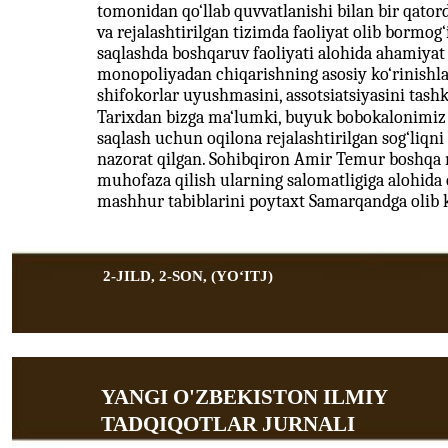
tomonidan qo‘llab quvvatlanishi bilan bir qatord
va rejalashtirilgan tizimda faoliyat olib bormog‘
saqlashda boshqaruv faoliyati alohida ahamiyat k
monopoliyadan chiqarishning asosiy ko‘rinishlar
shifokorlar uyushmasini, assotsiatsiyasini tashki
Tarixdan bizga ma‘lumki, buyuk bobokalonimiz
saqlash uchun oqilona rejalashtirilgan sog‘liqni 
nazorat qilgan. Sohibqiron Amir Temur boshqa ma
muhofaza qilish ularning salomatligiga alohida
mashhur tabiblarini poytaxt Samarqandga olib 
2-JILD, 2-SON, (YOʻITJ)
YANGI O'ZBEKISTON ILMIY
TADQIQOTLAR JURNALI