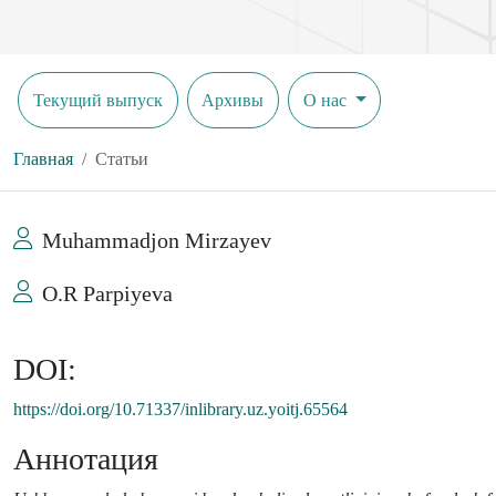
Текущий выпуск
Архивы
О нас
Главная
Статьи
Muhammadjon Mirzayev
O.R Parpiyeva
DOI:
https://doi.org/10.71337/inlibrary.uz.yoitj.65564
Аннотация