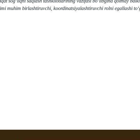
 sog‘liqni saqlash tashkilotlarining vazifasi bo‘libgina qolmay balki
imi muhim birlashtiruvchi, koordinatsiyalashtiruvchi rolni egallashi to‘