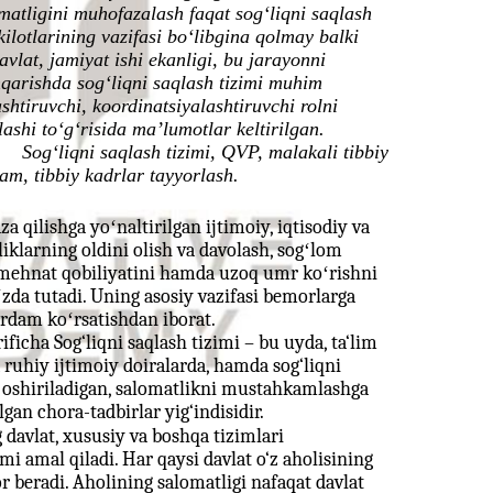
matligini muhofazalash faqat sog‘liqni saqlash
kilotlarining vazifasi bo‘libgina qolmay balki
avlat, jamiyat ishi ekanligi, bu jarayonni
qarishda sog‘liqni saqlash tizimi muhim
ashtiruvchi, koordinatsiyalashtiruvchi rolni
lashi to‘g‘risida ma’lumotlar keltirilgan.
Sogʻliqni saqlash tizimi, QVP, malakali tibbiy
am, tibbiy kadrlar tayyorlash.
a qilishga yoʻnaltirilgan ijtimoiy, iqtisodiy va
lliklarning oldini olish va davolash, sogʻlom
 mehnat qobiliyatini hamda uzoq umr koʻrishni
zda tutadi. Uning asosiy vazifasi bemorlarga
rdam koʻrsatishdan iborat.
rificha Sog‘liqni saqlash tizimi – bu uyda, ta‘lim
 ruhiy ijtimoiy doiralarda, hamda sog‘liqni
a oshiriladigan, salomatlikni mustahkamlashga
lgan chora-tadbirlar yig‘indisidir.
 davlat, xususiy va boshqa tizimlari
imi amal qiladi. Har qaysi davlat o‘z aholisining
or beradi. Aholining salomatligi nafaqat davlat