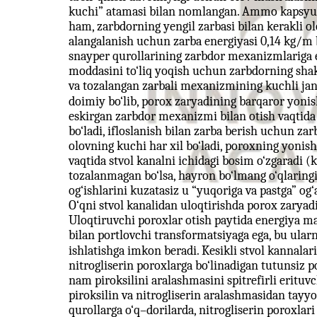
kuchi” atamasi bilan nomlangan. Ammo kapsyulla
ham, zarbdorning yengil zarbasi bilan kerakli o
alangalanish uchun zarba energiyasi 0,14 kg/m 
snayper qurollarining zarbdor mexanizmlariga
moddasini to‘liq yoqish uchun zarbdorning shak
va tozalangan zarbali mexanizmining kuchli jan
doimiy bo‘lib, porox zaryadining barqaror yonish
eskirgan zarbdor mexanizmi bilan otish vaqtida 
bo‘ladi, ifloslanish bilan zarba berish uchun za
olovning kuchi har xil bo‘ladi, poroxning yonishi
vaqtida stvol kanalni ichidagi bosim o‘zgaradi 
tozalanmagan bo‘lsa, hayron bo‘lmang o‘qlaringiz
og‘ishlarini kuzatasiz u “yuqoriga va pastga” og‘
O‘qni stvol kanalidan uloqtirishda porox zaryadi
Uloqtiruvchi poroxlar otish paytida energiya ma
bilan portlovchi transformatsiyaga ega, bu ular
ishlatishga imkon beradi. Kesikli stvol kannalar
nitrogliserin poroxlarga bo‘linadigan tutunsiz p
nam piroksilini aralashmasini spitrefirli erituvc
piroksilin va nitrogliserin aralashmasidan tayyo
qurollarga o‘q–dorilarda, nitrogliserin poroxlari