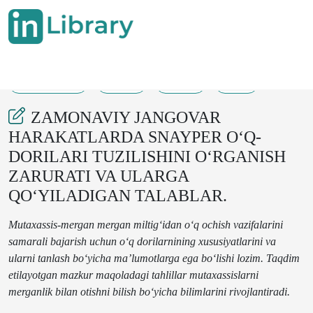
27-02-2025
8-12
121
25
ZAMONAVIY JANGOVAR
HARAKATLARDA SNAYPER O‘Q-
DORILARI TUZILISHINI O‘RGANISH
ZARURATI VA ULARGA
QO‘YILADIGAN TALABLAR.
Mutaxassis-mergan mergan miltig‘idan o‘q ochish vazifalarini
samarali bajarish uchun o‘q dorilarnining xususiyatlarini va
ularni tanlash bo‘yicha ma’lumotlarga ega bo‘lishi lozim.
Taqdim
etilayotgan mazkur maqoladagi tahlillar mutaxassislarni
merganlik bilan otishni bilish bo‘yicha bilimlarini rivojlantiradi.