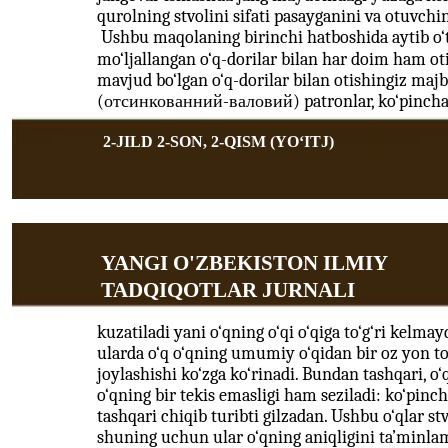
qurolning stvolini sifati pasayganini va otuvch
Ushbu maqolaning birinchi hatboshida aytib o‘
mo‘ljallangan o‘q-dorilar bilan har doim ham o
mavjud bo‘lgan o‘q-dorilar bilan otishingiz majb
(отсинкованний-валовий) patronlar, ko‘pincha o
2-JILD 2-SON, 2-QISM (YOʻITJ)
YANGI O'ZBEKISTON ILMIY
TADQIQOTLAR JURNALI
kuzatiladi yani o‘qning o‘qi o‘qiga to‘g‘ri kelmay
ularda o‘q o‘qning umumiy o‘qidan bir oz yon t
joylashishi ko‘zga ko‘rinadi. Bundan tashqari, o‘
o‘qning bir tekis emasligi ham seziladi: ko‘pin
tashqari chiqib turibti gilzadan. Ushbu o‘qlar st
shuning uchun ular o‘qning aniqligini ta’minlama