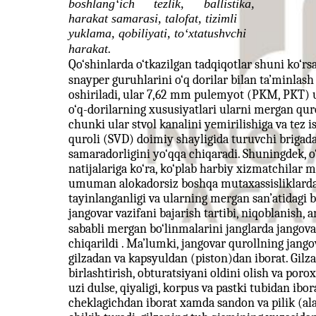
boshlang‘ich
tezlik,
ballistika,
harakat samarasi, talofat, tizimli
yuklama, qobiliyati, to‘xtatushvchi
harakat.
Qo‘shinlarda o‘tkazilgan tadqiqotlar shuni ko‘rsa
snayper guruhlarini o‘q dorilar bilan ta’minlas
oshiriladi, ular 7,62 mm pulemyot (PKM, PKT) u
o‘q-dorilarning xususiyatlari ularni mergan quro
chunki ular stvol kanalini yemirilishiga va tez 
quroli (SVD) doimiy shayligida turuvchi brigad
samaradorligini yo‘qqa chiqaradi. Shuningdek, 
natijalariga ko‘ra, ko‘plab harbiy xizmatchilar 
umuman alokadorsiz boshqa mutaxassisliklarda
tayinlanganligi va ularning mergan san’atidagi b
jangovar vazifani bajarish tartibi, niqoblanish, 
sababli mergan bo‘linmalarini janglarda jangova
chiqarildi . Ma’lumki, jangovar qurollning jango
gilzadan va kapsyuldan (piston)dan iborat. Gilz
birlashtirish, obturatsiyani oldini olish va por
uzi dulse, qiyaligi, korpus va pastki tubidan ibor
cheklagichdan iborat xamda sandon va pilik (ala