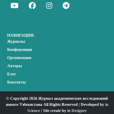
НАВИГАЦИЯ:
Журналы
Конференции
Организации
Авторы
Блог
Контакты
© Copyright 2026 Журнал академических исследований
нового Узбекистана All Rights Reserved | Developed by
in
Science
| Site create by
in Designer