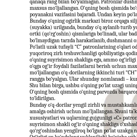
qanaqa rang bilan bo‘yalmagan. Patronlar dushm
maxsus mo‘ljallangan. O‘qning bosh qismida bo‘sh
poyanakni vazifasini bajaradi. Undan keyin po‘l
Bunday o‘qning ogirlik markazi biroz orqaga sil
(suyakka) urilganda, bunday o‘q aylanib turib y
ortki (qo‘rg‘oshin) qismlariga bo‘linadi, ular b
bo‘lmaydigan tarzda harakatlanib, dushmanni o
Po‘latli uzak tufayli “C” patronlarining o‘qlari 
yuqoriroq zirh teshuvchanligi qobiliyatiga qodir.
o‘qning suyrisimon shakliga ega, ammo og‘irligi e
o‘qga og‘ir foydali fazilatlarni berish uchun ma
mo‘ljallangan o‘q-dorilarning ikkinchi turi “CН”
rangga bo‘yalgan. Ular shunday nomlanadi – kumu
Shu bilan birga, ushbu o‘qning po‘lat uzagi unin
O‘qning bosh qismida o‘qning parvozda barqarorl
to‘ldirilgan.
Bunday o‘q-dorilar yengil zirhli va mustahkaml
amalga oshirish uchun mo‘ljallangan. Shuni ta’ki
xususiyatlari va uqlarning gujgunligi «C» patronlar
suyrisimon shakli og‘ir o‘qning shakliga o‘xsha
qo‘rg‘oshindan yengilroq bo‘lgan po‘lat uzakga nis