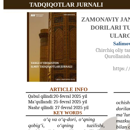
TADQIQOTLAR JURNALI
ZAMONAVIY JA
DORILARI TU
ULARG
Salimo
Chirchiq oliy t
Qurollanish 
https:/
ARTICLE INFO
Qabul qilindi:20-fevral 2025 yil
Ma’qullandi: 25-fevral 2025 yil
ochish
Nashr qilindi: 27-fevral 2025 yil
dorila
KEY WORDS
ma’lum
o‘q va o‘q-dori, o‘qning
mazkur
qobig‘i,
o‘qning
tuzilishi,
bilan 