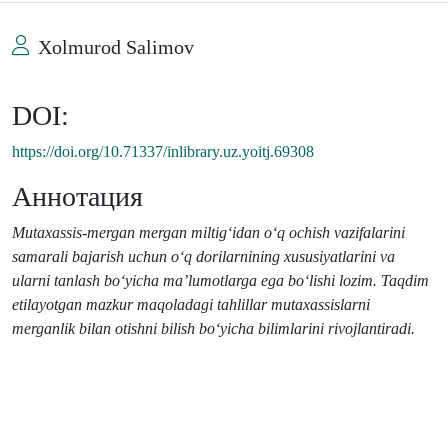
Xolmurod Salimov
DOI:
https://doi.org/10.71337/inlibrary.uz.yoitj.69308
Аннотация
Mutaxassis-mergan mergan miltig‘idan o‘q ochish vazifalarini
samarali bajarish uchun o‘q dorilarnining xususiyatlarini va
ularni tanlash bo‘yicha ma’lumotlarga ega bo‘lishi lozim.
Taqdim
etilayotgan mazkur maqoladagi tahlillar mutaxassislarni
merganlik bilan otishni bilish bo‘yicha bilimlarini rivojlantiradi.