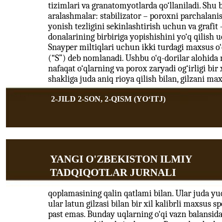
tizimlari va granatomyotlarda qo‘llaniladi. Shu
aralashmalar: stabilizator – poroxni parchalan
yonish tezligini sekinlashtirish uchun va grafit
donalarining birbiriga yopishishini yo‘q qilish 
Snayper miltiqlari uchun ikki turdagi maxsus o‘
(“S”) deb nomlanadi. Ushbu o‘q-dorilar alohida n
nafaqat o‘qlarning va porox zaryadi og‘irligi bir 
shakliga juda aniq rioya qilish bilan, gilzani 
2-JILD 2-SON, 2-QISM (YOʻITJ)
YANGI O'ZBEKISTON ILMIY
TADQIQOTLAR JURNALI
qoplamasining qalin qatlami bilan. Ular juda yu
ular latun gilzasi bilan bir xil kalibrli maxsus 
past emas. Bunday uqlarning o‘qi vazn balansida