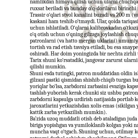
namlikdan himoya qilish uchun ularni chuchqa y
ruxsat beriladi va bunday o‘q-dorilarni birinchi 
Trassir o‘qlari stvol kanalini buzadi va 200 m
kaskani ham teshib o‘tmaydi. Ular, qoida tariqas
uchun ishlatiladi. O‘qlarni kalibrovkadan o‘tka
o‘q otish uchun o‘qning gilzaga joylashish chuqu
patronlarni (va hatto mergan uklarini) umumiy o
tortish va rad etish tavsiya etiladi, bu esa snay
oshiradi. Har doim yoningizda bir nechta zirhli 
Tarix shuni ko‘rsatadiki, jangovar zarurat ularn
qilishi mumkin.
Shuni esda tutingki, patron muddatidan oldin i
gilzani pastki qismidan shishib chiqib turgan b
yoriqlar bo‘lsa, zarbdorni zarbasini evaziga ka
tashlab yuborish kerak chunki siz ushbu patron
zarbdorni kapsulga urdirish natijasida portlab 
jaroxatlarini yetkazishdan xolis emas (sikilgan
kattik zarba yetkazilish mumkin).
Ba’zida uzoq muddatli otish deb ataladigan juda 
biriga yopishgan va yumiloklanib kolgan yoki 
muncha vaqt o‘tgach. Shuning uchun, otilmay ko