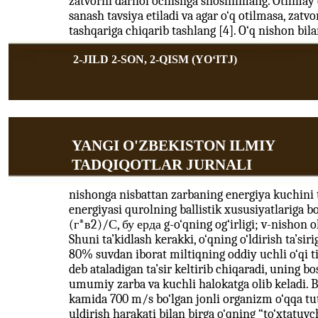
zatvorni darhol ochishga shoshilmang. Otilmay 
sanash tavsiya etiladi va agar o‘q otilmasa, zat
tashqariga chiqarib tashlang [4]. O‘q nishon bil
2-JILD 2-SON, 2-QISM (YOʻITJ)
YANGI O'ZBEKISTON ILMIY
TADQIQOTLAR JURNALI
nishonga nisbattan zarbaning energiya kuchini ta
energiyasi qurolning ballistik xususiyatlariga b
(г*в2)/С, бу ерда g-o‘qning og‘irligi; v-nishon ol
Shuni ta’kidlash kerakki, o‘qning o‘ldirish ta’siri
80% suvdan iborat miltiqning oddiy uchli o‘qi 
deb ataladigan ta’sir keltirib chiqaradi, uning b
umumiy zarba va kuchli halokatga olib keladi. Bi
kamida 700 m/s bo‘lgan jonli organizm o‘qqa tu
uldirish harakati bilan birga o‘qning “to‘xtatuv