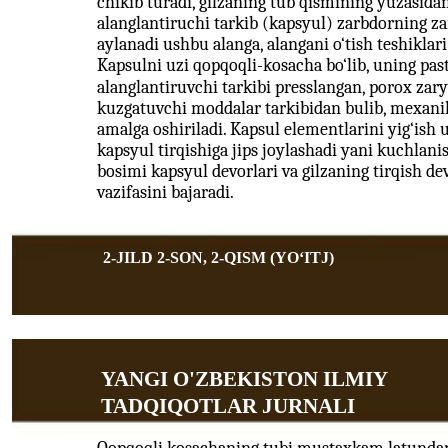
chikib turadi, gilzaning tub qismining yuzasida
alanglantiruchi tarkib (kapsyul) zarbdorning zar
aylanadi ushbu alanga, alangani o‘tish teshiklari
Kapsulni uzi qopqoqli-kosacha bo‘lib, uning past
alanglantiruvchi tarkibi presslangan, porox zar
kuzgatuvchi moddalar tarkibidan bulib, mexanik
amalga oshiriladi. Kapsul elementlarini yig‘ish
kapsyul tirqishiga jips joylashadi yani kuchlanis
bosimi kapsyul devorlari va gilzaning tirqish de
vazifasini bajaradi.
2-JILD 2-SON, 2-QISM (YOʻITJ)
YANGI O'ZBEKISTON ILMIY
TADQIQOTLAR JURNALI