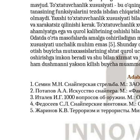
mavjud. To‘xtatuvchanlik xususiyati - bu o‘qn
tanasining funksiyalarini tezda ishdan chiqarish 
olmaydi. Yaxshi to‘xtatuvchanlik xususiyati bilan
va xarakatsiz qilinishi kerak. To‘xtatuvchanlik 
ahamiyatga ega va qurol kalibrining oshishi bila
Odatda o‘rta masofalarda amalga oshiriladigan 
xususiyati unchalik muhim emas [5]. Shunday qi
otish buyicha mutaxassislarining shtat qurol uc
oshirishga imkon beradi va shu bilan xizmat va 
ham dushmanni yakson kilish buycha muammolar
Adab
1. Семин М.Н. Снайперская стрельба. М.: ЗАО 
2. Потапов А.А. Искусство снайпера. М.: «Фаир
3. Италев И.Г. 1000 вопросов об оружии. М.: О
4. Федосеев С.Л. Снайперские винтовки. М.: О
5. Жаринов К.В. Терроризм и террористы. Минс