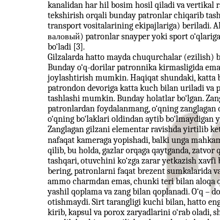
kanalidan har hil bosim hosil qiladi va vertikal r
tekshirish orqali bunday patronlar chiqarib tas
transport vositalarining ekipajlariga) beriladi
валовый) patronlar snayper yoki sport o‘qlariga
bo‘ladi [3].
Gilzalarda hatto mayda chuqurchalar (ezilish) b
Bunday o‘q-dorilar patronnika kirmasligida emas
joylashtirish mumkin. Haqiqat shundaki, katta b
patrondon devoriga katta kuch bilan uriladi va 
tashlashi mumkin. Bunday holatlar bo‘lgan. Zang
patronlardan foydalanmang, o‘qning zanglagan q
o‘qning bo‘laklari oldindan aytib bo‘lmaydigan 
Zanglagan gilzani elementar ravishda yirtilib k
nafaqat kameraga yopishadi, balki unga mahk
qilib, bu holda, gazlar orqaga qaytganda, zatvo
tashqari, otuvchini ko‘zga zarar yetkazish xavfi 
bering, patronlarni faqat brezent sumkalarida 
ammo charmdan emas, chunki teri bilan aloqa qi
yashil qoplama va zang bilan qoplanadi. O‘q – 
otishmaydi. Sirt tarangligi kuchi bilan, hatto 
kirib, kapsul va porox zaryadlarini o‘rab oladi,