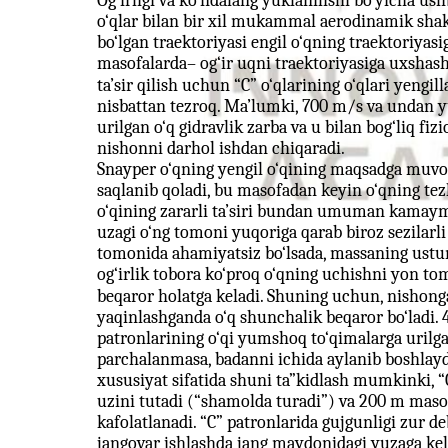
Og‘irligi va ko‘ndalang yuklanilishi bo‘yicha ushb
o‘qlar bilan bir xil mukammal aerodinamik sha
bo‘lgan traektoriyasi engil o‘qning traektoriyasi
masofalarda– og‘ir uqni traektoriyasiga uxshas
ta’sir qilish uchun “C” o‘qlarining o‘qlari yengilla
nisbattan tezroq. Ma’lumki, 700 m/s va undan yu
urilgan o‘q gidravlik zarba va u bilan bog‘liq fiz
nishonni darhol ishdan chiqaradi.
Snayper o‘qning yengil o‘qining maqsadga muvo
saqlanib qoladi, bu masofadan keyin o‘qning tez
o‘qining zararli ta’siri bundan umuman kamaym
uzagi o‘ng tomoni yuqoriga qarab biroz sezilarli
tomonida ahamiyatsiz bo‘lsada, massaning ustun
og‘irlik tobora ko‘proq o‘qning uchishni yon tom
beqaror holatga keladi. Shuning uchun, nishong
yaqinlashganda o‘q shunchalik beqaror bo‘ladi. 
patronlarining o‘qi yumshoq to‘qimalarga urilg
parchalanmasa, badanni ichida aylanib boshlaydi
xususiyat sifatida shuni ta”kidlash mumkinki, 
uzini tutadi (“shamolda turadi”) va 200 m maso
kafolatlanadi. “C” patronlarida gujgunligi zur 
jangovar ishlashda jang maydonidagi yuzaga kel