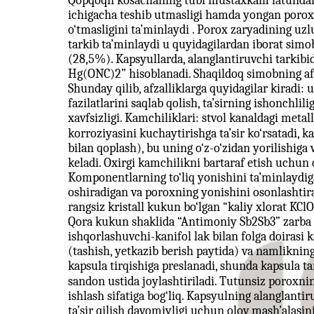
Qopqoqli kosachaning tubi mustaxkam latundan 
ichigacha teshib utmasligi hamda yongan porox g
o‘tmasligini ta’minlaydi . Porox zaryadining uzlu
tarkib ta’minlaydi u quyidagilardan iborat simo
(28,5%). Kapsyullarda, alanglantiruvchi tarkib
Hg(ONC)2” hisoblanadi. Shaqildoq simobning afza
Shunday qilib, afzalliklarga quyidagilar kiradi:
fazilatlarini saqlab qolish, ta’sirning ishonchlili
xavfsizligi. Kamchiliklari: stvol kanaldagi metall
korroziyasini kuchaytirishga ta’sir ko‘rsatadi, 
bilan qoplash), bu uning o‘z-o‘zidan yorilishiga 
keladi. Oxirgi kamchilikni bartaraf etish uchun 
Komponentlarning to‘liq yonishini ta’minlaydiga
oshiradigan va poroxning yonishini osonlashtira
rangsiz kristall kukun bo‘lgan “kaliy xlorat KCl
Qora kukun shaklida “Antimoniy Sb2Sb3” zarba t
ishqorlashuvchi-kanifol lak bilan folga doirasi 
(tashish, yetkazib berish paytida) va namlikning
kapsula tirqishiga preslanadi, shunda kapsula tar
sandon ustida joylashtiriladi. Tutunsiz poroxning
ishlash sifatiga bog‘liq. Kapsyulning alanglanti
ta’sir qilish davomiyligi uchun olov mash’alasini