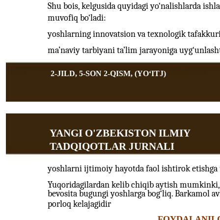
Shu bois, kelgusida quyidagi yo‘nalishlarda ish
muvofiq bo‘ladi:
yoshlarning innovatsion va texnologik tafakkurin
ma’naviy tarbiyani ta’lim jarayoniga uyg‘unlasht
2-JILD, 5-SON 2-QISM, (YOʻITJ)
YANGI O'ZBEKISTON ILMIY
TADQIQOTLAR JURNALI
yoshlarni ijtimoiy hayotda faol ishtirok etish
Yuqoridagilardan kelib chiqib aytish mumkinki,
bevosita bugungi yoshlarga bog‘liq. Barkamol av
porloq kelajagidir
FOYDALANIL