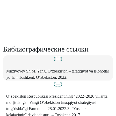
Библиографические ссылки
Mirziyoyev Sh.M. Yangi O‘zbekiston – taraqqiyot va islohotlar
yo‘li. – Toshkent: O‘zbekiston, 2022.
O‘zbekiston Respublikasi Prezidentining “2022–2026 yillarga
mo‘ljallangan Yangi O‘zbekiston taraqqiyot strategiyasi
to‘g‘risida”gi Farmoni. – 28.01.2022.3. “Yoshlar –
kelajagimiz” davlat dasturi. – Toshkent, 2017.