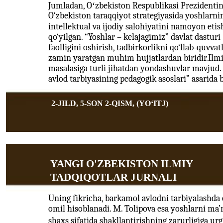
Jumladan, Oʻzbekiston Respublikasi Prezidentin
O‘zbekiston taraqqiyot strategiyasida yoshlarnin
intellektual va ijodiy salohiyatini namoyon eti
qo‘yilgan. “Yoshlar – kelajagimiz” davlat dasturi
faolligini oshirish, tadbirkorlikni qo‘llab-quvva
zamin yaratgan muhim hujjatlardan biridir.Ilmi
masalasiga turli jihatdan yondashuvlar mavjud.
avlod tarbiyasining pedagogik asoslari” asarida
2-JILD, 5-SON 2-QISM, (YOʻITJ)
YANGI O'ZBEKISTON ILMIY
TADQIQOTLAR JURNALI
Uning fikricha, barkamol avlodni tarbiyalashd
omil hisoblanadi. M. Tolipova esa yoshlarni ma’
shaxs sifatida shakllantirishning zarurligiga urg