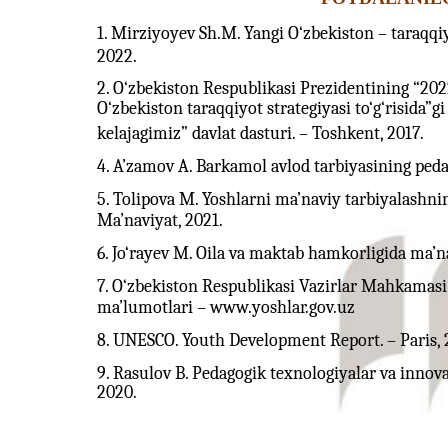
1. Mirziyoyev Sh.M. Yangi O‘zbekiston – taraqqiyo
2022.
2. O‘zbekiston Respublikasi Prezidentining “202
O‘zbekiston taraqqiyot strategiyasi to‘g‘risida”g
kelajagimiz” davlat dasturi. – Toshkent, 2017.
4. A’zamov A. Barkamol avlod tarbiyasining pedag
5. Tolipova M. Yoshlarni ma’naviy tarbiyalashni
Ma’naviyat, 2021.
6. Jo‘rayev M. Oila va maktab hamkorligida ma’na
7. O‘zbekiston Respublikasi Vazirlar Mahkamasi 
ma’lumotlari – www.yoshlar.gov.uz
8. UNESCO. Youth Development Report. – Paris, 
9. Rasulov B. Pedagogik texnologiyalar va innov
2020.