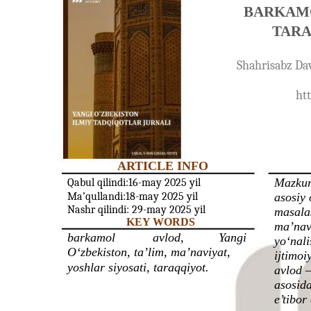
BARKAMO
TARA
Shahrisabz Dav
ht
ARTICLE INFO
Mazkur
Qabul qilindi:16-may 2025 yil
Ma’qullandi:18-may 2025 yil
asosiy 
Nashr qilindi: 29-may 2025 yil
masalas
KEY WORDS
ma’nav
barkamol
avlod,
Yangi
yoʻnali
Oʻzbekiston, ta’lim, ma’naviyat,
ijtimoi
yoshlar siyosati, taraqqiyot.
avlod —
asosida
e’tibor