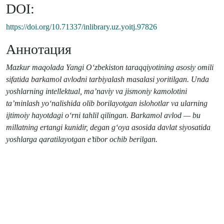
DOI:
https://doi.org/10.71337/inlibrary.uz.yoitj.97826
Аннотация
Mazkur maqolada Yangi Oʻzbekiston taraqqiyotining asosiy omili
sifatida barkamol avlodni tarbiyalash masalasi yoritilgan. Unda
yoshlarning intellektual, ma’naviy va jismoniy kamolotini
ta’minlash yoʻnalishida olib borilayotgan islohotlar va ularning
ijtimoiy hayotdagi oʻrni tahlil qilingan. Barkamol avlod — bu
millatning ertangi kunidir, degan gʻoya asosida davlat siyosatida
yoshlarga qaratilayotgan e’tibor ochib berilgan.