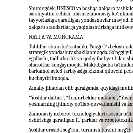
Shuningdek, UNESCO va boshqa xalqaro tashkilo
salohiyatini ochish, ularni zamonaviy ko‘nikmal
tayyorlashga qaratilgan yondashuvlar mavjud. B
xalqaro standartlarga yaqinlashtirishga intilayot
NATIJA VA MUHOKAMA
Tahlillar shuni ko‘rsatadiki, Yangi Oʻzbekistond
strategik yondashuv shakllanmoqda. So‘nggi yill
egallashi, tadbirkorlik va ijodiy faoliyat bilan 
sharoitlar kengaymoqda. Maktabgacha ta’limdan 
barkamol avlod tarbiyasiga xizmat qiluvchi ped
kuchaytirilmoqda.
Amaliy jihatdan olib qaralganda, quyidagi muhim
“Yoshlar daftari”, “Temurbeklar maktabi”, “Yoshl
yoshlarning ijtimoiy qo‘llab-quvvatlanishi va ka
Zamonaviy axborot texnologiyalari asosida ta’li
oshirishga qaratilgan IT parklar va robototexni
Yoshlar orasida sog‘lom turmush tarzini targ‘ib q