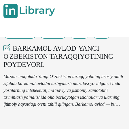
29-05-2025
151-153
53
16
BARKAMOL AVLOD-YANGI
O'ZBEKISTON TARAQQIYOTINING
POYDEVORI.
Mazkur maqolada Yangi Oʻzbekiston taraqqiyotining asosiy omili
sifatida barkamol avlodni tarbiyalash masalasi yoritilgan. Unda
yoshlarning intellektual, ma’naviy va jismoniy kamolotini
ta’minlash yoʻnalishida olib borilayotgan islohotlar va ularning
ijtimoiy hayotdagi oʻrni tahlil qilingan. Barkamol avlod — bu
millatning ertangi kunidir, degan gʻoya asosida davlat siyosatida
yoshlarga qaratilayotgan e’tibor ochib berilgan.