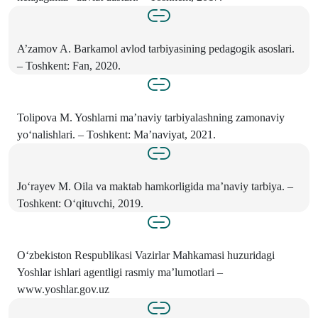
A’zamov A. Barkamol avlod tarbiyasining pedagogik asoslari.
– Toshkent: Fan, 2020.
Tolipova M. Yoshlarni ma’naviy tarbiyalashning zamonaviy
yo‘nalishlari. – Toshkent: Ma’naviyat, 2021.
Jo‘rayev M. Oila va maktab hamkorligida ma’naviy tarbiya. –
Toshkent: O‘qituvchi, 2019.
O‘zbekiston Respublikasi Vazirlar Mahkamasi huzuridagi
Yoshlar ishlari agentligi rasmiy ma’lumotlari –
www.yoshlar.gov.uz