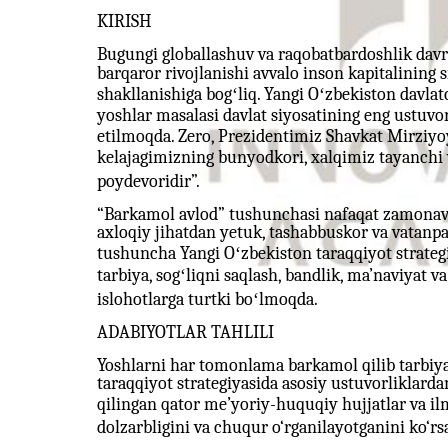
KIRISH
Bugungi globallashuv va raqobatbardoshlik davri
barqaror rivojlanishi avvalo inson kapitalining 
shakllanishiga bogʻliq. Yangi Oʻzbekiston davlat
yoshlar masalasi davlat siyosatining eng ustuvor 
etilmoqda. Zero, Prezidentimiz Shavkat Mirziyoy
kelajagimizning bunyodkori, xalqimiz tayanchi 
poydevoridir”.
“Barkamol avlod” tushunchasi nafaqat zamonaviy
axloqiy jihatdan yetuk, tashabbuskor va vatanpa
tushuncha Yangi Oʻzbekiston taraqqiyot strategiyas
tarbiya, sogʻliqni saqlash, bandlik, ma’naviyat 
islohotlarga turtki boʻlmoqda.
ADABIYOTLAR TAHLILI
Yoshlarni har tomonlama barkamol qilib tarbiya
taraqqiyot strategiyasida asosiy ustuvorliklardan
qilingan qator me’yoriy-huquqiy hujjatlar va 
dolzarbligini va chuqur o‘rganilayotganini ko‘rs