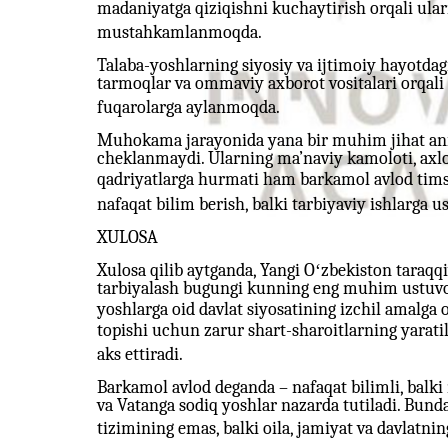
madaniyatga qiziqishni kuchaytirish orqali ular
mustahkamlanmoqda.
Talaba-yoshlarning siyosiy va ijtimoiy hayotdagi
tarmoqlar va ommaviy axborot vositalari orqali o‘
fuqarolarga aylanmoqda.
Muhokama jarayonida yana bir muhim jihat aniql
cheklanmaydi. Ularning ma’naviy kamoloti, axlo
qadriyatlarga hurmati ham barkamol avlod timsol
nafaqat bilim berish, balki tarbiyaviy ishlarga u
XULOSA
Xulosa qilib aytganda, Yangi Oʻzbekiston taraqq
tarbiyalash bugungi kunning eng muhim ustuvor
yoshlarga oid davlat siyosatining izchil amalga
topishi uchun zarur shart-sharoitlarning yarati
aks ettiradi.
Barkamol avlod deganda – nafaqat bilimli, balki 
va Vatanga sodiq yoshlar nazarda tutiladi. Bunda
tizimining emas, balki oila, jamiyat va davlatnin