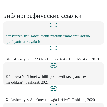
Библиографические ссылки
https://arxiv.uz/uz/documents/referatlar/san-at/rejissorlik-
qobiliyatini-tarbiyalash
Stanislavskiy K.S. "Aktyorlıq óneri tiykarları". Moskva, 2019.
Kárimova N. "Dóretiwshilik pikirlewdi rawajlandırıw
metodikası". Tashkent, 2021.
Xudayberdiyev A. "Óner tanıwǵa kirisiw". Tashkent, 2020.