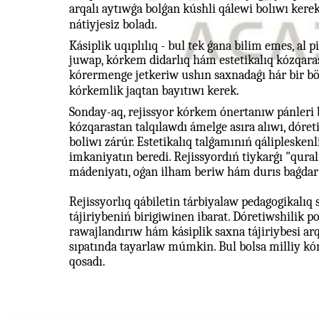
arqalı aytıwǵa bolǵan kúshli qálewi bolıwı kere
nátiyjesiz boladı.
Kásiplik uqıplılıq - bul tek ǵana bilim emes, al 
juwap, kórkem didarlıq hám estetikalıq kózqaras
kórermenge jetkeriw ushın saxnadaǵı hár bir böl
kórkemlik jaqtan bayıtıwı kerek.
Sonday-aq, rejissyor kórkem ónertanıw pánleri b
kózqarastan talqılawdı ámelge asıra alıwı, dóret
boliwı zárúr. Estetikalıq talǵamınıń qáliplesken
imkaniyatın beredi. Rejissyordıń tiykarǵı "qural
mádeniyatı, oǵan ilham beriw hám durıs baǵdar
Rejissyorlıq qábiletin tárbiyalaw pedagogikalıq 
tájiriybeniń birigiwinen ibarat. Dóretiwshilik p
rawajlandırıw hám kásiplik saxna tájiriybesi arqa
sıpatında tayarlaw múmkin. Bul bolsa milliy k
qosadı.