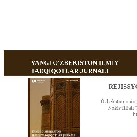
YANGI O'ZBEKISTON ILMIY
TADQIQOTLAR JURNALI
REJISSY
Ózbekstan máml
Nókis filialı
h