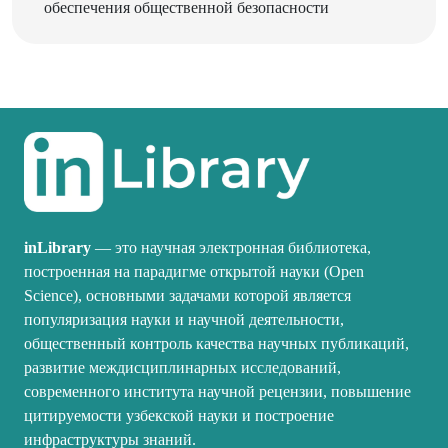
inLibrary
— это научная электронная библиотека,
построенная на парадигме открытой науки (Open
Science), основными задачами которой является
популяризация науки и научной деятельности,
общественный контроль качества научных публикаций,
развитие междисциплинарных исследований,
современного института научной рецензии, повышение
цитируемости узбекской науки и построение
инфраструктуры знаний.