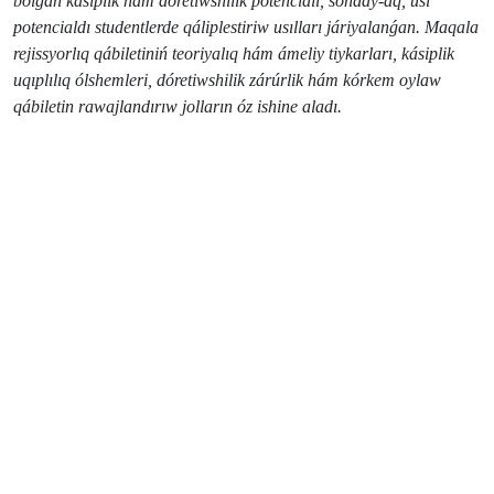
bolǵan kásiplik hám dóretiwshilik potencialı, sonday-aq, usı
potencialdı studentlerde qáliplestiriw usılları járiyalanǵan. Maqala
rejissyorlıq qábiletiniń teoriyalıq hám ámeliy tiykarları, kásiplik
uqıplılıq ólshemleri, dóretiwshilik zárúrlik hám kórkem oylaw
qábiletin rawajlandırıw jolların óz ishine aladı.