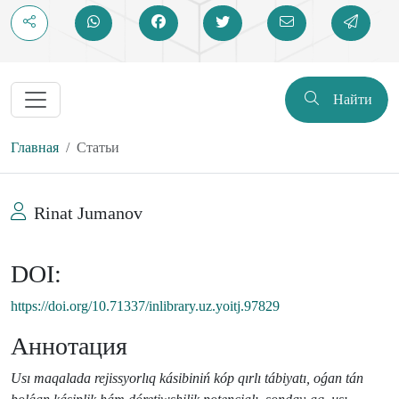
Найти
Главная
Статьи
Rinat Jumanov
DOI:
https://doi.org/10.71337/inlibrary.uz.yoitj.97829
Аннотация
Usı maqalada rejissyorlıq kásibiniń kóp qırlı tábiyatı, oǵan tán