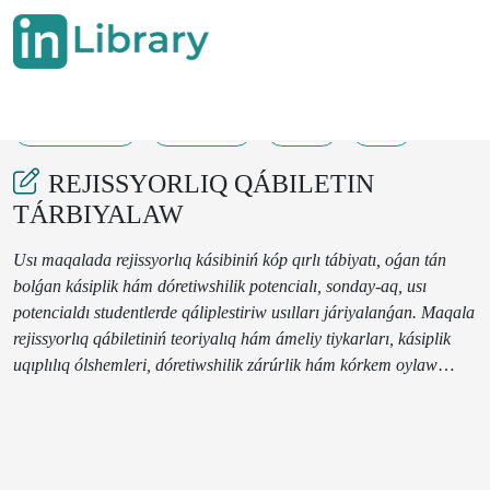
28-05-2025
136-137
28
9
REJISSYORLIQ QÁBILETIN
TÁRBIYALAW
Usı maqalada rejissyorlıq kásibiniń kóp qırlı tábiyatı, oǵan tán
bolǵan kásiplik hám dóretiwshilik potencialı, sonday-aq, usı
potencialdı studentlerde qáliplestiriw usılları járiyalanǵan. Maqala
rejissyorlıq qábiletiniń teoriyalıq hám ámeliy tiykarları, kásiplik
uqıplılıq ólshemleri, dóretiwshilik zárúrlik hám kórkem oylaw
qábiletin rawajlandırıw jolların óz ishine aladı.