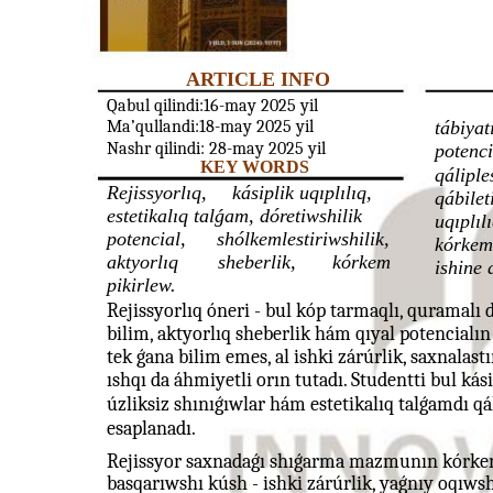
ARTICLE INFO
Qabul qilindi:16-may 2025 yil
Ma’qullandi:18-may 2025 yil
tábiyat
Nashr qilindi: 28-may 2025 yil
potenci
KEY WORDS
qáliple
Rejissyorlıq,
kásiplik uqıplılıq,
qábilet
estetikalıq talǵam, dóretiwshilik
uqıplıl
potencial,
shólkemlestiriwshilik,
kórkem 
aktyorlıq
sheberlik,
kórkem
ishine 
pikirlew.
Rejissyorlıq óneri - bul kóp tarmaqlı, quramalı d
bilim, aktyorlıq sheberlik hám qıyal potencialın 
tek ǵana bilim emes, al ishki zárúrlik, saxnalas
ıshqı da áhmiyetli orın tutadı. Studentti bul ká
úzliksiz shınıǵıwlar hám estetikalıq talǵamdı qá
esaplanadı.
Rejissyor saxnadaǵı shıǵarma mazmunın kórkem 
basqarıwshı kúsh - ishki zárúrlik, yaǵnıy oqıws