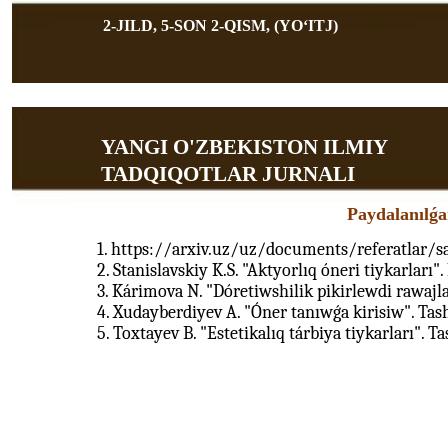
2-JILD, 5-SON 2-QISM, (YOʻITJ)
YANGI O'ZBEKISTON ILMIY
TADQIQOTLAR JURNALI
Paydalanılǵa
1. https://arxiv.uz/uz/documents/referatlar/san
2. Stanislavskiy K.S. "Aktyorlıq óneri tiykarları"
3. Kárimova N. "Dóretiwshilik pikirlewdi rawajl
4. Xudayberdiyev A. "Óner tanıwǵa kirisiw". Tas
5. Toxtayev B. "Estetikalıq tárbiya tiykarları". T