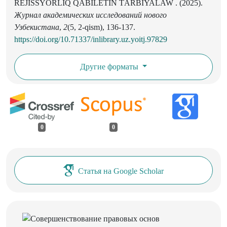
REJISSYORLIQ QÁBILETIN TÁRBIYALAW . (2025).
Журнал академических исследований нового
Узбекистана
,
2
(5, 2-qism), 136-137.
https://doi.org/10.71337/inlibrary.uz.yoitj.97829
Другие форматы
0
0
Статья на Google Scholar