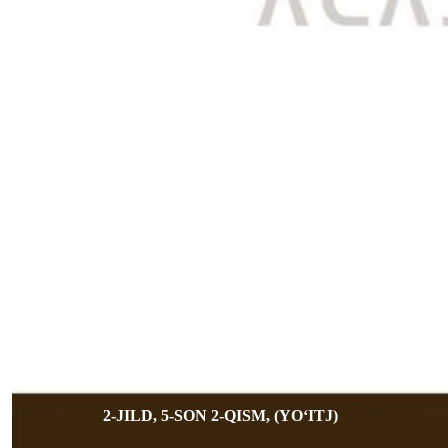
2-JILD, 5-SON 2-QISM, (YOʻITJ)