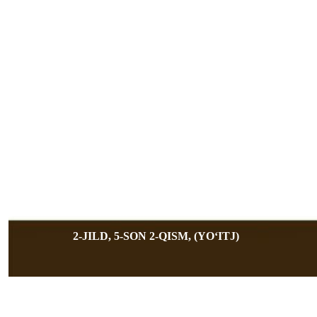
2-JILD, 5-SON 2-QISM, (YOʻITJ)