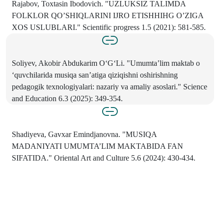
Rajabov, Toxtasin Ibodovich. "UZLUKSIZ TALIMDA
FOLKLOR QO’SHIQLARINI IJRO ETISHHIHG O’ZIGA
XOS USLUBLARI." Scientific progress 1.5 (2021): 581-585.
Soliyev, Akobir Abdukarim O‘G‘Li. "Umumta’lim maktab o
‘quvchilarida musiqa san’atiga qiziqishni oshirishning
pedagogik texnologiyalari: nazariy va amaliy asoslari." Science
and Education 6.3 (2025): 349-354.
Shadiyeva, Gavxar Emindjanovna. "MUSIQA
MADANIYATI UMUMTA’LIM MAKTABIDA FAN
SIFATIDA." Oriental Art and Culture 5.6 (2024): 430-434.