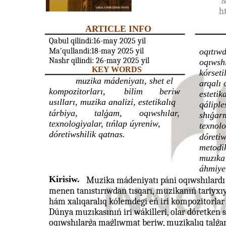
M
h
ARTICLE INFO
Qabul qilindi:16-may 2025 yil
Ma’qullandi:18-may 2025 yil
oqıtıwd
Nashr qilindi: 26-may 2025 yil
oqıwsh
KEY WORDS
kórseti
muzika mádeniyatı, shet el
arqalı 
kompozitorları,
bilim
beriw
estetik
usılları, muzika analizi, estetikalıq
qáliple
tárbiya,
talģam,
oqıwshılar,
shıǵar
texnologiyalar, tıńlap úyreniw,
texnolo
dóretiwshilik qatnas.
dóretiw
metodik
muzıka 
áhmiyet
Kirisiw.
Muzika mádeniyatı páni oqıwshılardı 
menen tanıstırıwdan tısqarı, muzikanıń tariyxı
hám xalıqaralıq kólemdegi eń iri kompozitorlar
Dúnya muzıkasınıń iri wákilleri, olar dóretken
oqıwshılarǵa maǵlıwmat beriw, muzikalıq talǵam