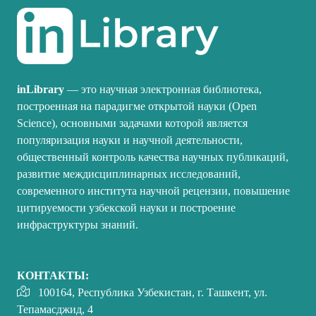
inLibrary
— это научная электронная библиотека,
построенная на парадигме открытой науки (Open
Science), основными задачами которой является
популяризация науки и научной деятельности,
общественный контроль качества научных публикаций,
развитие междисциплинарных исследований,
современного института научной рецензии, повышение
цитируемости узбекской науки и построение
инфраструктуры знаний.
КОНТАКТЫ:
100164, Республика Узбекистан, г. Ташкент, ул.
Тепамасджид, 4