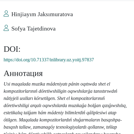
Hinjiayım Jaksımuratova
Sofya Tajetdinova
DOI:
https://doi.org/10.71337/inlibrary.uz.yoitj.97837
Аннотация
Usi maqalada muzika mádeniyatı pánin oqıtıwda shet el
kompozitorlarınıń dóretiwshiligin oqıwshılarģa tanıstırıwdıń
nátiyjeli usılları kórsetilgen. Shet el kompozitorlarınıń
dóretiwshiligi arqalı oqıwshılarda muzıkaǵa bolǵan qızıǵıwshılıq,
estetikalıq talǵam hám mádeniy bilimlerdiń qáliplesiwi atap
ótilgen. Maqalada kompozitorlardıń shıǵarmaların basqıshpa-
basqısh tallaw, zamanagóy texnologiyalardı qollanıw, tıńlap