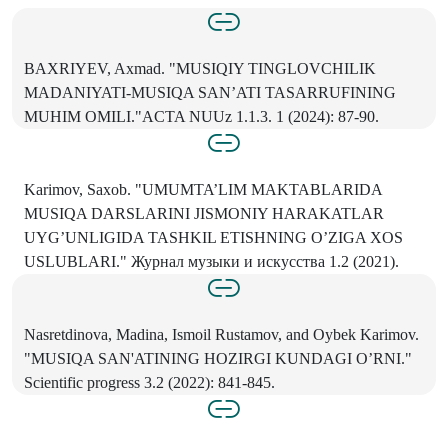
BAXRIYEV, Axmad. "MUSIQIY TINGLOVCHILIK
MADANIYATI-MUSIQA SAN’ATI TASARRUFINING
MUHIM OMILI."ACTA NUUz 1.1.3. 1 (2024): 87-90.
Karimov, Saxob. "UMUMTA’LIM MAKTABLARIDA
MUSIQA DARSLARINI JISMONIY HARAKATLAR
UYG’UNLIGIDA TASHKIL ETISHNING O’ZIGA XOS
USLUBLARI." Журнал музыки и искусства 1.2 (2021).
Nasretdinova, Madina, Ismoil Rustamov, and Oybek Karimov.
"MUSIQA SAN'ATINING HOZIRGI KUNDAGI O’RNI."
Scientific progress 3.2 (2022): 841-845.