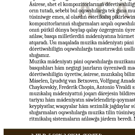
Ásirese, shet el kompozitorlarınıń dóretiwshili
orın tutadı, sebebi bul oqıwshılarǵa tek ǵana 
túsiniwge emes, al olardıń estetikalıq pikirlewi
kompozitorlarınıń shıǵarmaları arqalı oqıwshıl
onıń pútkil dúnya boylap qalay ózgergenin úyre
ańlaw, basqa milletlerdiń mádeniyatına húrmet h
atqaradı. Usı maqalada muzika mádeniyatı páni 
dóretiwshiligin oqıwshılarǵa tanıstırıwdıń usıl
shıǵamız.
Muzika mádeniyatı páni oqıwshılarǵa muzikanıń 
basqıshları hám negizgi janrların úyreniwdi maq
dóretiwshiligin úyretiw, ásirese, muzıkalıq bilim
Máselen, Lyudvig van Betxoven, Volfgang Amadeu
Chaykovskiy, Frederik Chopin, Antonio Vivaldi s
muzıkalıq mádeniyattıń joqarı dárejesin bildire
tariyxı hám mádeniyatın sáwlelendirip qoymastan
keypiyatlar, waqıyalar hám sezimlik jaǵdaylar s
shıǵarmaları oqıwshılarǵa muzika tilin túsini
ritmikalıq sistemaların ańlawǵa járdem beredi.