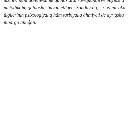
túsiniw hám dóretiwshilik qatnaslardı rawajlandırıw boyınsha
metodikalıq qatnaslar bayan etilgen. Sonday-aq, sırt el muzıka
úlgileriniń psixologiyalıq hám tárbiyalıq áhmiyeti de ayrıqsha
itibarǵa alınǵan.