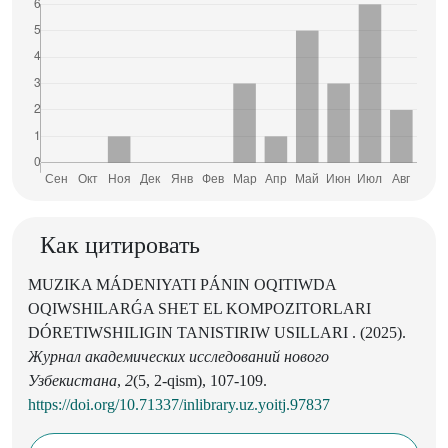
Как цитировать
MUZIKA MÁDENIYATI PÁNIN OQITIWDA
OQIWSHILARǴA SHET EL KOMPOZITORLARI
DÓRETIWSHILIGIN TANISTIRIW USILLARI . (2025).
Журнал академических исследований нового
Узбекистана
,
2
(5, 2-qism), 107-109.
https://doi.org/10.71337/inlibrary.uz.yoitj.97837