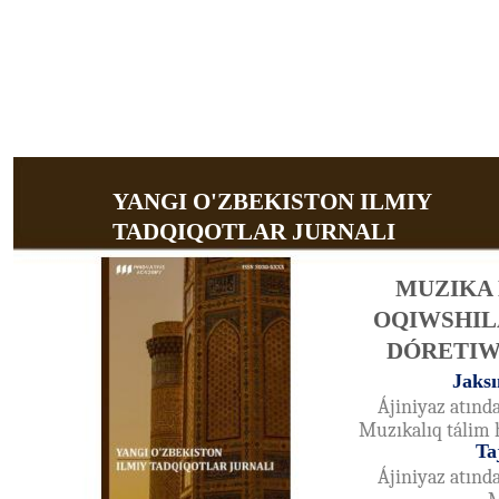
YANGI O'ZBEKISTON ILMIY
TADQIQOTLAR JURNALI
MUZIKA 
OQIWSHIL
DÓRETIWS
Jaksı
Ájiniyaz atınd
Muzıkalıq tálim 
Ta
Ájiniyaz atınd