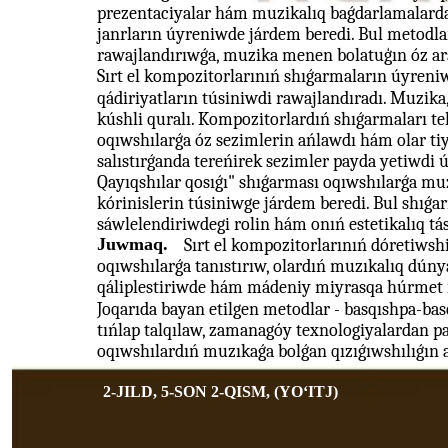
prezentaciyalar hám muzikalıq baǵdarlamalarda
janrların úyreniwde járdem beredi. Bul metodl
rawajlandırıwǵa, muzika menen bolatuģın óz ar
Sırt el kompozitorlarınıń shıǵarmaların úyreni
qádiriyatların túsiniwdi rawajlandıradı. Muzika
kúshli quralı. Kompozitorlardıń shıǵarmaları te
oqıwshılarǵa óz sezimlerin ańlawdı hám olar ti
salıstırǵanda tereńirek sezimler payda yetiwdi 
Qayıqshılar qosıǵı" shıǵarması oqıwshılarǵa mu
kórinislerin túsiniwge járdem beredi. Bul shıǵa
sáwlelendiriwdegi rolin hám onıń estetikalıq tás
Juwmaq.
Sırt el kompozitorlarınıń dóretiwsh
oqıwshılarǵa tanıstırıw, olardıń muzıkalıq dúny
qáliplestiriwde hám mádeniy miyrasqa húrmet r
Joqarıda bayan etilgen metodlar - basqıshpa-bas
tıńlap talqılaw, zamanagóy texnologiyalardan p
oqıwshılardıń muzıkaǵa bolǵan qızıǵıwshılıǵın a
2-JILD, 5-SON 2-QISM, (YOʻITJ)