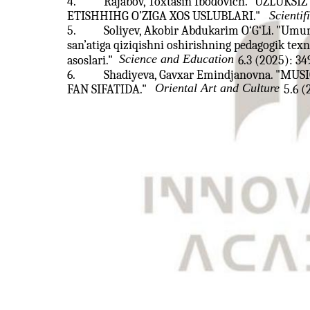
4.
Rajabov, Toxtasin Ibodovich. "UZLUK
Scientif
ETISHHIHG O’ZIGA XOS USLUBLARI."
5.
Soliyev, Akobir Abdukarim O‘G‘Li. "Umu
san’atiga qiziqishni oshirishning pedagogik texn
Science and Education
asoslari."
6.3 (2025): 34
6.
Shadiyeva, Gavxar Emindjanovna. "
Oriental Art and Culture
FAN SIFATIDA."
5.6 (