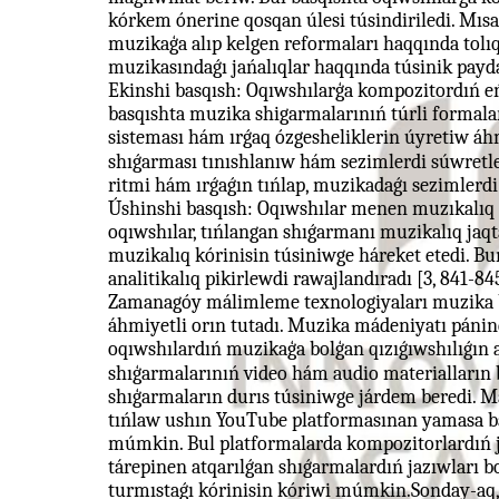
kórkem ónerine qosqan úlesi túsindiriledi. Mıs
muzikaģa alıp kelgen reformaları haqqında tolı
muzikasındaǵı jańalıqlar haqqında túsinik pay
Ekinshi basqısh: Oqıwshılarģa kompozitordıń eń 
basqıshta muzika shigarmalarınıń túrli formaları
sisteması hám ırǵaq ózgesheliklerin úyretiw áh
shıǵarması tınıshlanıw hám sezimlerdi súwretl
ritmi hám ırǵaǵın tıńlap, muzikadaǵı sezimlerd
Úshinshi basqısh: Oqıwshılar menen muzıkalıq an
oqıwshılar, tıńlangan shıǵarmanı muzikalıq jaqta
muzikalıq kórinisin túsiniwge háreket etedi. B
analitikalıq pikirlewdi rawajlandıradı [3, 841-84
Zamanagóy málimleme texnologiyaları muzika bi
áhmiyetli orın tutadı. Muzika mádeniyatı pánin
oqıwshılardıń muzikaģa bolģan qızıǵıwshılıǵın 
shıģarmalarınıń video hám audio materialların
shıģarmaların durıs túsiniwge járdem beredi. M
tıńlaw ushın YouTube platformasınan yamasa b
múmkin. Bul platformalarda kompozitorlardıń ja
tárepinen atqarılǵan shıǵarmalardıń jazıwları bo
turmıstaǵı kórinisin kóriwi múmkin.Sonday-aq, m