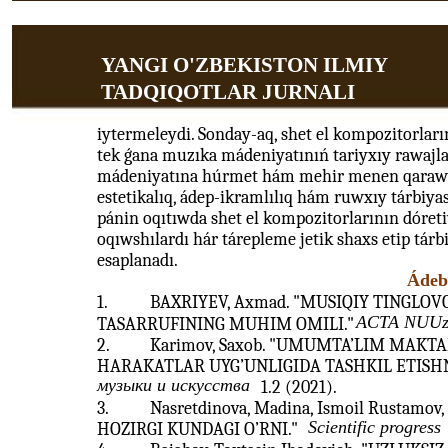
YANGI O'ZBEKISTON ILMIY
TADQIQOTLAR JURNALI
iytermeleydi. Sonday-aq, shet el kompozitorlar
tek ǵana muzıka mádeniyatınıń tariyxıy rawajlan
mádeniyatına húrmet hám mehir menen qarawdı 
estetikalıq, ádep-ikramlılıq hám ruwxıy tárbiyas
pánin oqıtıwda shet el kompozitorlarının dóret
oqıwshılardı hár tárepleme jetik shaxs etip tár
esaplanadı.
Ádebi
1.
BAXRIYEV, Axmad. "MUSIQIY TINGLOV
ACTA NUU
TASARRUFINING MUHIM OMILI."
2.
Karimov, Saxob. "UMUMTA’LIM MAKT
HARAKATLAR UYG’UNLIGIDA TASHKIL ETISHNI
музыки и искусства
1.2 (2021).
3.
Nasretdinova, Madina, Ismoil Rustamo
Scientific progress
HOZIRGI KUNDAGI O’RNI."