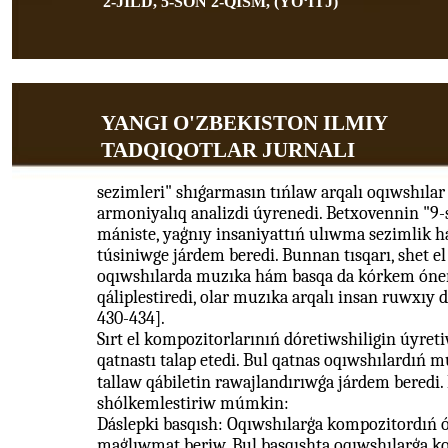
2-JILD, 5-SON 2-QISM, (YOʻITJ)
YANGI O'ZBEKISTON ILMIY
TADQIQOTLAR JURNALI
sezimleri" shıǵarmasın tıńlaw arqalı oqıwshılar
armoniyalıq analizdi úyrenedi. Betxovennin "9-
mániste, yaģnıy insaniyattıń ulıwma sezimlik h
túsiniwge járdem beredi. Bunnan tısqarı, shet e
oqıwshılarda muzıka hám basqa da kórkem ónerle
qáliplestiredi, olar muzıka arqalı insan ruwxıy 
430-434].
Sırt el kompozitorlarınıń dóretiwshiligin úyretiw
qatnastı talap etedi. Bul qatnas oqıwshılardıń m
tallaw qábiletin rawajlandırıwǵa járdem beredi
shólkemlestiriw múmkin:
Dáslepki basqısh: Oqıwshılarģa kompozitordıń 
maģlıwmat beriw. Bul basqıshta oqıwshılarģa k