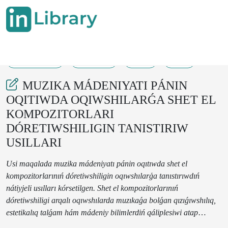
26-05-2025
107-109
47
23
MUZIKA MÁDENIYATI PÁNIN
OQITIWDA OQIWSHILARǴA SHET EL
KOMPOZITORLARI
DÓRETIWSHILIGIN TANISTIRIW
USILLARI
Usi maqalada muzika mádeniyatı pánin oqıtıwda shet el
kompozitorlarınıń dóretiwshiligin oqıwshılarģa tanıstırıwdıń
nátiyjeli usılları kórsetilgen. Shet el kompozitorlarınıń
dóretiwshiligi arqalı oqıwshılarda muzıkaǵa bolǵan qızıǵıwshılıq,
estetikalıq talǵam hám mádeniy bilimlerdiń qáliplesiwi atap
ótilgen. Maqalada kompozitorlardıń shıǵarmaların basqıshpa-