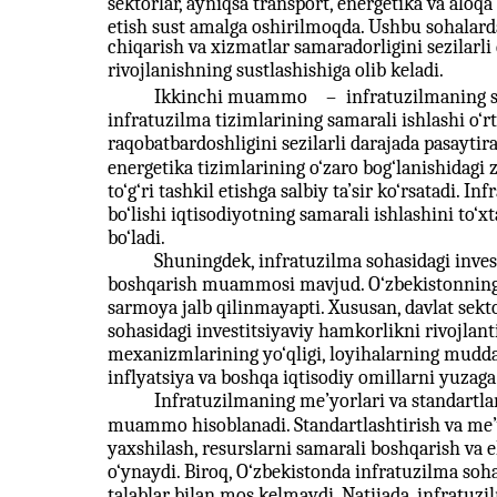
sektorlar, ayniqsa transport, energetika va aloq
etish sust amalga oshirilmoqda. Ushbu sohalarda
chiqarish va xizmatlar samaradorligini sezilarli
rivojlanishning sustlashishiga olib keladi.
Ikkinchi muammo
–
infratuzilmaning s
infratuzilma tizimlarining samarali ishlashi o‘
raqobatbardoshligini sezilarli darajada pasaytir
energetika tizimlarining o‘zaro bog‘lanishidagi z
to‘g‘ri tashkil etishga salbiy ta’sir ko‘rsatad
bo‘lishi iqtisodiyotning samarali ishlashini to‘x
bo‘ladi.
Shuningdek, infratuzilma sohasidagi investi
boshqarish muammosi mavjud. O‘zbekistonning i
sarmoya jalb qilinmayapti. Xususan, davlat sekto
sohasidagi investitsiyaviy hamkorlikni rivojlan
mexanizmlarining yo‘qligi, loyihalarning mudda
inflyatsiya va boshqa iqtisodiy omillarni yuzaga 
Infratuzilmaning me’yorlari va standartlar
muammo hisoblanadi. Standartlashtirish va me’yo
yaxshilash, resurslarni samarali boshqarish va e
o‘ynaydi. Biroq, O‘zbekistonda infratuzilma soha
talablar bilan mos kelmaydi. Natijada, infratuzi