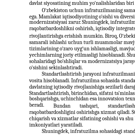
davlat siyosatining muhim yo‘nalishlaridan biri
O‘zbekiston uchun infratuzilmaning samar
ega. Mamlakat iqtisodiyotining o‘sishi va diver
modernizatsiyasi zarur. Shuningdek, infratuzilma
raqobatbardoshlikni oshirish, iqtisodiy integrat
rivojlantirishga erishish mumkin. Biroq, O‘zbe
samarali ishlashi uchun turli muammolar mavj
tizimlarining o‘zaro uyg‘un ishlamasligi, mavju
yechimlarning joriy etilmasligi hisoblanadi. Shu
sohalaridagi bo‘shliqlar va modernizatsiya jaray
o‘sishini sekinlashtiradi.
Standartlashtirish jarayoni infratuzilma
vosita hisoblanadi. Infratuzilma sohasida standa
davlatning iqtisodiy rivojlanishiga sezilarli dar
Standartlashtirish, birinchidan, sifatni ta’minla
boshqarishga, uchinchidan esa innovatsion texn
beradi.
Bundan
tashqari,
standartlash
raqobatbardoshligini oshirishga xizmat qiladi. St
chiqarish va xizmatlar sifatining oshishi va shu 
imkoniyatlari yaratiladi.
Shuningdek, infratuzilma sohasidagi stand