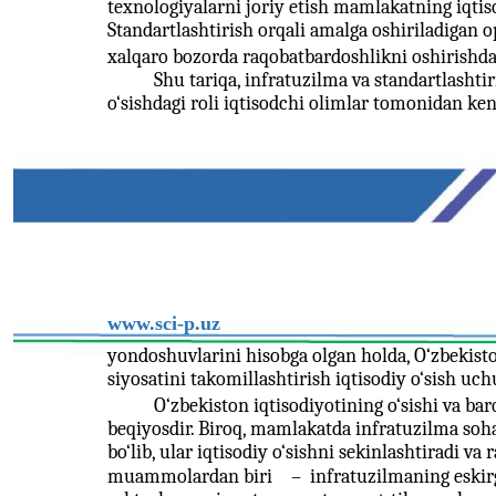
texnologiyalarni joriy etish mamlakatning iqtiso
Standartlashtirish orqali amalga oshiriladigan o
xalqaro bozorda raqobatbardoshlikni oshirish
Shu tariqa, infratuzilma va standartlashtir
o‘sishdagi roli iqtisodchi olimlar tomonidan ken
www.sci-p.uz
yondoshuvlarini hisobga olgan holda, O‘zbekisto
siyosatini takomillashtirish iqtisodiy o‘sish uc
O‘zbekiston iqtisodiyotining o‘sishi va ba
beqiyosdir. Biroq, mamlakatda infratuzilma so
bo‘lib, ular iqtisodiy o‘sishni sekinlashtiradi v
muammolardan biri
–
infratuzilmaning eskirg