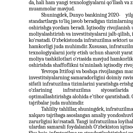
da, hali ham yangi texnologiyalarni qo‘llash va
muammolar mavjud.
Shuningdek, Dunyo bankining 2020-
yil
standartlarga to‘liq javob beradigan tizimlarning
oshirishga yordam beradi. Iqtisodiy rivojlanish
moliyalashtirish va investitsiyalarni jalb qilish,
ko‘rsatadi. O‘zbekistonda infratuzilma sektori 
hamkorligi juda muhimdir. Xususan, infratuzilm
texnologiyalarni joriy etish uchun sharoit yara
moliya tashkilotlari o‘rtasida mavjud hamkorlikn
oshirishda shaffoflikni ta’minlash iqtisodiy rivo
Yevropa Ittifoqi va boshqa rivojlangan ma
investitsiyalarning samaradorligini doimiy ravis
sifatli infratuzilma tizimlarini yaratishga erish
o‘zlarining
infratuzilma
siyosatlarida
optimallashtirishga alohida e’tibor qaratishadi
tajribalar juda muhimdir.
Tahliliy tahlillar, shuningdek, infratuzil
xalqaro tajribaga asoslangan amaliy yondoshuvl
zarurligini ko‘rsatadi. Yangi infratuzilma loyih
ulardan samarali foydalanish O‘zbekiston iqtisod