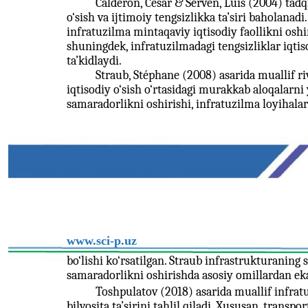
Calderón, César & Servén, Luis (2004) tadq
o‘sish va ijtimoiy tengsizlikka ta’siri baholanadi
infratuzilma mintaqaviy iqtisodiy faollikni os
shuningdek, infratuzilmadagi tengsizliklar iqtiso
ta’kidlaydi.
Straub, Stéphane (2008) asarida muallif 
iqtisodiy o‘sish o‘rtasidagi murakkab aloqalarni 
samaradorlikni oshirishi, infratuzilma loyihal
www.sci-p.uz
bo‘lishi ko‘rsatilgan. Straub infrastrukturaning s
samaradorlikni oshirishda asosiy omillardan eka
Toshpulatov (2018) asarida muallif infratu
bilvosita ta’sirini tahlil qiladi. Xususan, transp