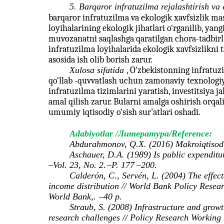
5. Barqaror infratuzilma rejalashtirish va 
barqaror infratuzilma va ekologik xavfsizlik masa
loyihalarining ekologik jihatlari o‘rganilib, yang
muvozanatni saqlashga qaratilgan chora-tadbirl
infratuzilma loyihalarida ekologik xavfsizlikni t
asosida ish olib borish zarur.
Xulosa sifatida
, O‘zbekistonning infratuzi
qo‘llab
-quvvatlash uchun zamonaviy texnologiya
infratuzilma tizimlarini yaratish, investitsiya ja
amal qilish zarur. Bularni amalga oshirish orqal
umumiy iqtisodiy o‘sish sur’atlari oshadi.
Adabiyotlar /Литература/Reference:
Abdurahmonov, Q.X. (2016) Makroiqtisodi
Aschauer, D.A. (1989) Is public expenditu
–
Vol. 23, No. 2.
–
P. 177
–
200.
Calderón, C., Servén, L. (2004) The effec
income distribution // World Bank Policy Rese
World Bank,.
–
40 p.
Straub, S. (2008) Infrastructure and grow
research challenges // Policy Research Working