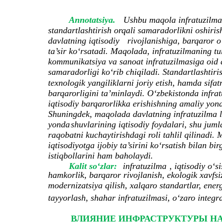
Annotatsiya.
Ushbu maqola infratuzilmani
standartlashtirish orqali samaradorlikni oshiris
davlatning iqtisodiy
rivojlanishiga, barqaror 
ta’sir ko‘rsatadi. Maqolada, infratuzilmaning tu
kommunikatsiya va sanoat infratuzilmasiga oid da
samaradorligi ko‘rib chiqiladi. Standartlashtiri
texnologik yangiliklarni joriy etish, hamda sifat
barqarorligini ta’minlaydi. O‘zbekistonda infra
iqtisodiy barqarorlikka erishishning amaliy yon
Shuningdek, maqolada davlatning infratuzilma lo
yonda
shuvlarining iqtisodiy foydalari, shu juml
raqobatni kuchaytirishdagi roli tahlil qilinadi.
iqtisodiyotga ijobiy ta’sirini ko‘rsatish bilan bi
istiqbollarini ham baholaydi.
Kalit so‘zlar:
infratuzilma
, iqtisodiy o‘s
hamkorlik, barqaror rivojlanish, ekologik xavfsiz
modernizatsiya qilish, xalqaro standartlar, energe
tayyorlash, shahar infratuzilmasi, o‘zaro integra
ВЛИЯНИЕ ИНФРАСТРУКТУРЫ Н