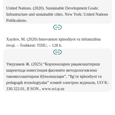
United Nations. (2020). Sustainable Development Goals:
Infrastructure and sustainable cities. New York: United Nations
Publications.
Xayitov, M. (2020) Innovatsion iqtisodiyot va infratuzilma
rivoji. – Toshkent: TDIU, – 128 b.
Умурзаков Ж. (2025) “Корхоналарни рақамлаштириш
шароитида инвестиция фаолияти методологиясини
такомиллаштириш йўналишлари”, “Ilg’or iqtisodiyot va
pedagogik texnologiyalar” илмий электрон журнали, UOʻK:
330.322.01, II SON., www.sci-p.uz