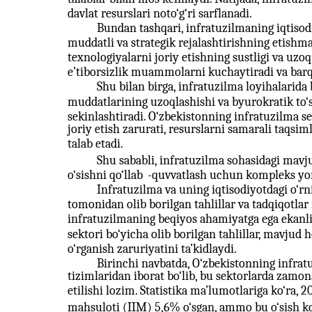
davlat resurslari noto‘g‘ri sarflanadi.
Bundan tashqari, infratuzilmaning iqtisodiy
muddatli va strategik rejalashtirishning etishma
texnologiyalarni joriy etishning sustligi va uzo
e’tiborsizlik muammolarni kuchaytiradi va barqar
Shu bilan birga, infratuzilma loyihalarida 
muddatlarining uzoqlashishi va byurokratik to‘s
sekinlashtiradi. O‘zbekistonning infratuzilma 
joriy etish zarurati, resurslarni samarali taqsi
talab etadi.
Shu sababli, infratuzilma sohasidagi mavj
o‘sishni qo‘llab
-quvvatlash uchun kompleks yond
Infratuzilma va uning iqtisodiyotdagi o‘rn
tomonidan olib borilgan tahlillar va tadqiqotlar
infratuzilmaning beqiyos ahamiyatga ega ekanlig
sektori bo‘yicha olib borilgan tahlillar, mavjud 
o‘rganish zaruriyatini ta’kidlaydi.
Birinchi navbatda, O‘zbekistonning infratu
tizimlaridan iborat bo‘lib, bu sektorlarda zamon
etilishi lozim. Statistika ma’lumotlariga ko‘ra, 2
mahsuloti (IIM) 5,6% o‘sgan, ammo bu o‘sish ko‘r