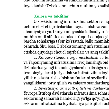
Shu bois, infratuzilma va standartlashtirishni y
foydalanish O‘zbekiston uchun muhim yo‘nalish
Xulosa va takliflar.
O‘zbekistonning infratuzilma sektori va i
uchun chet el tajribalaridan foydalanish va za
ahamiyatga ega. Dunyo miqyosida iqtisodiy o‘si
muhim omil sifatida qaraladi. Yuqori darajadagi
barcha sohalariga ta’sir ko‘rsatadi, balki maml
oshiradi. Shu bois, O‘zbekistonning infratuzilm
etishda quyidagi chet el tajribalari va aniq takl
1. Xalqaro standartlarga moslashish va tex
va Yaponiyaning infratuzilma rivojlanishiga oid t
tizimlarida yangi texnologiyalarni qo‘llashga 
texnologiyalarni joriy etish va infratuzilma loyi
yillik rejalashtirish, o‘sish sur’atlarini sezilar
yangiliklarni joriy qilish va xalqaro standartlar
2. Investitsiyalarni jalb qilish va davlat-x
Yevropa Ittifoqi davlatlarida infratuzilma sohas
sektorning samarali hamkorligi yo‘lga qo‘yilgan.
sektorni infratuzilma loyihalariga jalb qilish 