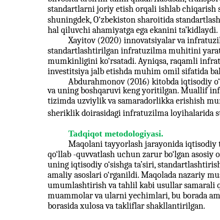
standartlarni joriy etish orqali ishlab chiqarish
shuningdek, O‘zbekiston sharoitida standartlasht
hal qiluvchi ahamiyatga ega ekanini ta’kidlaydi.
Xayitov (2020) innovatsiyalar va infratuzil
standartlashtirilgan infratuzilma muhitini yarat
mumkinligini ko‘rsatadi. Ayniqsa, raqamli infra
investitsiya jalb etishda muhim omil sifatida ba
Abdurahmonov (2016) kitobda iqtisodiy o‘s
va uning boshqaruvi keng yoritilgan. Muallif inf
tizimda uzviylik va samaradorlikka erishish mum
sheriklik doirasidagi infratuzilma loyihalarida 
Tadqiqot metodologiyasi.
Maqolani tayyorlash jarayonida iqtisodiy t
qo‘llab
-
quvvatlash uchun zarur bo‘lgan asosiy o
uning
iqtisodiy o‘sishga ta’siri, standartlashtir
amaliy asoslari o‘rganildi. Maqolada nazariy mu
umumlashtirish va tahlil kabi usullar samarali 
muammolar va ularni yechimlari, bu borada ama
borasida xulosa va takliflar shakllantirilgan.