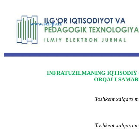
www.sci-p.uz
INFRATUZILMANING IQTISODIY 
ORQALI SAMAR
Toshkent xalqaro mo
Toshkent xalqaro mo