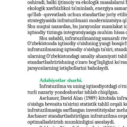
oshiradi, balki ijtimoiy va ekologik masalalarn
ekologik xavfsizlikni ta’minlash, energiya samar
qo‘llab
-
quvvatlash uchun standartlar joriy etili
strategiyasida infratuzilmani modernizatsiya qil
Shu nuqtai nazardan, bu jarayonlar mamlakat iq
iqtisodiy tizimga integratsiyasiga muhim hissa 
Shu sababli, infratuzilmaning samarali riv
O‘zbekistonda iqtisodiy o‘sishning yangi bosqic
infratuzilmaning iqtisodiy o‘sishga ta’siri, stand
ularning O‘zbekistondagi amaliy ahamiyati tahli
standartlashtirishning o‘zaro bog‘liqligini ko‘rs
jarayonlarning istiqbollarini baholaydi.
Adabiyotlar sharhi.
Infratuzilma va uning iqtisodiyotdagi o‘r
turli nazariy yondoshuvlar ishlab chiqilgan.
Aschauer, David Alan (1989) kitobida infr
o‘sishga bevosita ta’sirini statistik tahlil orqali k
infratuzilmasiga sarflangan investitsiyalar meh
Aschauer standartlashtirilgan infratuzilma orqal
optimallashtirish mumkinligini asoslaydi.