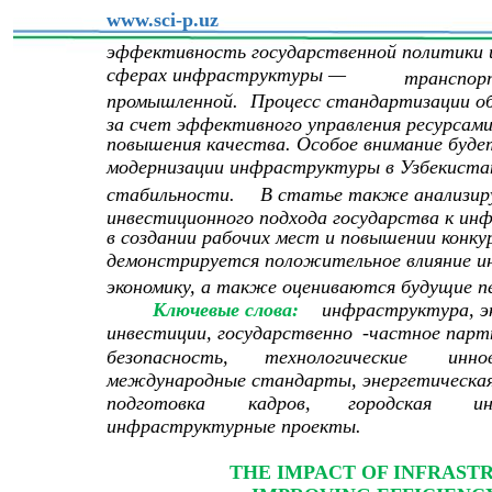
www.sci-p.uz
эффективность государственной политики и
сферах инфраструктуры —
транспорт
промышленной.
Процесс стандартизации об
за счет эффективного управления ресурсами
повышения качества. Особое внимание буде
модернизации инфраструктуры в Узбекиста
стабильности.
В статье также анализир
инвестиционного подхода государства к ин
в создании рабочих мест и повышении конку
демонстрируется положительное влияние и
экономику, а также оцениваются будущие п
Ключевые слова:
инфраструктура, э
инвестиции, государственно
-
частное партн
безопасность,
технологические
инно
международные стандарты, энергетическая
подготовка
кадров,
городская
и
инфраструктурные проекты.
THE IMPACT OF INFRAS