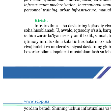
infrastructure modernization, international stan
personnel training, urban infrastructure, mutual 
Kirish.
Infratuzilma
–
bu davlatning iqtisodiy riv
soha hisoblanadi. U, avvalo, iqtisodiy o‘sish, ba
uchun zarur bo‘lgan asosiy omil bo‘lib, sanoat, t
ijtimoiy infratuzilma kabi turli sohalarni o‘z i
rivojlanishi va modernizatsiyasi davlatning glob
bozorlar bilan aloqalarni mustahkamlash va ichk
www.sci-p.uz
yordam beradi. Shuning uchun infratuzilma va un