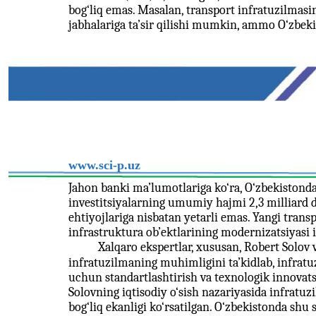
bog‘liq emas. Masalan, transport infratuzilmasin
jabhalariga ta’sir qilishi mumkin, ammo O‘zbek
www.sci-p.uz
Jahon banki ma’lumotlariga ko‘ra, O‘zbekistond
investitsiyalarning umumiy hajmi 2,3 milliard d
ehtiyojlariga nisbatan yetarli emas. Yangi transp
infrastruktura ob’ektlarining modernizatsiyasi i
Xalqaro ekspertlar, xususan, Robert Solov 
infratuzilmaning muhimligini ta’kidlab, infratuz
uchun standartlashtirish va texnologik innovatsi
Solovning iqtisodiy o‘sish nazariyasida infratuz
bog‘liq ekanligi ko‘rsatilgan. O‘zbekistonda shu 