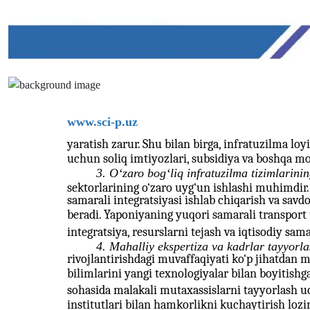
www.sci-p.uz
yaratish zarur. Shu bilan birga, infratuzilma loy
uchun soliq imtiyozlari, subsidiya va boshqa m
3. O‘zaro bog‘liq infratuzilma tizimlarinin
sektorlarining o‘zaro uyg‘un ishlashi muhimdir.
samarali integratsiyasi ishlab chiqarish va sav
beradi. Yaponiyaning yuqori samarali transport 
integratsiya, resurslarni tejash va iqtisodiy sa
4. Mahalliy ekspertiza va kadrlar tayyorla
rivojlantirishdagi muvaffaqiyati ko‘p jihatdan m
bilimlarini yangi texnologiyalar bilan boyitish
sohasida malakali mutaxassislarni tayyorlash uc
institutlari bilan hamkorlikni kuchaytirish lozi