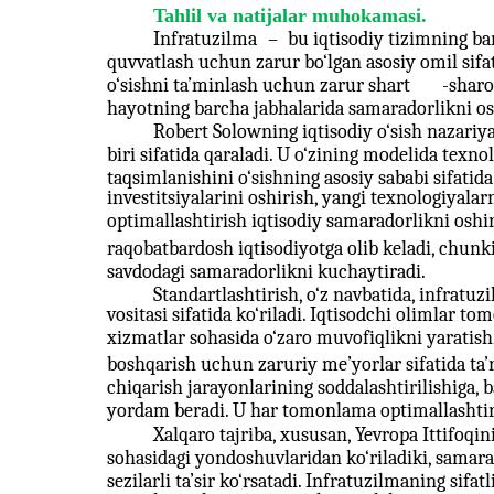
Tahlil va natijalar muhokamasi.
Infratuzilma
–
bu iqtisodiy tizimning bar
quvvatlash uchun zarur bo‘lgan asosiy omil sifati
o‘sishni ta’minlash uchun zarur shart
-sharo
hayotning barcha jabhalarida samaradorlikni os
Robert Solowning iqtisodiy o‘sish nazariya
biri sifatida qaraladi. U o‘zining modelida texno
taqsimlanishini o‘sishning asosiy sababi sifatida
investitsiyalarini oshirish, yangi texnologiyalarn
optimallashtirish iqtisodiy samaradorlikni oshi
raqobatbardosh iqtisodiyotga olib keladi, chunk
savdodagi samaradorlikni kuchaytiradi.
Standartlashtirish, o‘z navbatida, infrat
vositasi sifatida ko‘riladi. Iqtisodchi olimlar t
xizmatlar sohasida o‘zaro muvofiqlikni yaratish,
boshqarish uchun zaruriy me’yorlar sifatida ta’r
chiqarish jarayonlarining soddalashtirilishiga, b
yordam beradi. U har tomonlama optimallashtir
Xalqaro tajriba, xususan, Yevropa Ittifoqin
sohasidagi yondoshuvlaridan ko‘riladiki, samaral
sezilarli ta’sir ko‘rsatadi. Infratuzilmaning sifatl