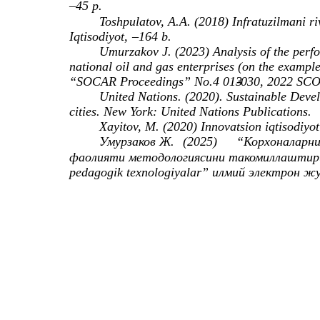
–
45 p.
Toshpulatov, A.A. (2018) Infratuzilmani riv
Iqtisodiyot,
–
164 b.
Umurzakov J. (2023) Analysis of the perfo
national oil and gas enterprises (on the example
“SOCAR Proceedings” No.4 013
-030, 2022 SCO
United Nations. (2020). Sustainable Devel
cities. New York: United Nations Publications.
Xayitov, M. (2020) Innovatsion iqtisodiyot 
Умурзаков Ж.
(2025)
“Корхоналарн
фаолияти методологиясини такомиллаштириш 
pedagogik texnologiyalar” илмий электрон ж