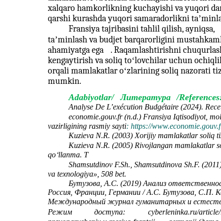
xalqaro hamkorlikning kuchayishi va yuqori dar
qarshi kurashda yuqori samaradorlikni taʼmin
Fransiya tajribasini tahlil qilish, ayniqsa,
taʼminlash va budjet barqarorligini mustahkaml
ahamiyatga ega
. Raqamlashtirishni chuqurlas
kengaytirish va soliq toʻlovchilar uchun ochiql
orqali mamlakatlar oʻzlarining soliq nazorati tiz
mumkin.
Adabiyotlar/
Литература
/References
Analyse De L’exécution Budgétaire (2024). Recett
economie.gouv.fr (n.d.) Fransiya Iqtisodiyot, m
vazirligining rasmiy sayti
: https://www.economie.gouv.f
Kuzieva N.R. (2003) Xorijiy mamlakatlar soliq t
Kuzieva N.R. (2005) Rivojlangan mamlakatlar s
qo
ʻ
llanma. T
Shamsutdinov F.Sh., Shamsutdinova Sh.F. (2011) 
va texnologiya», 508 bet.
Бутузова, А.С. (2019) Анализ ответственно
Россия, Франции, Германии / А.С. Бутузова, С.П. К
Международный журнал гуманитарных и естеств
Режим
доступа:
cyberleninka.ru/article/