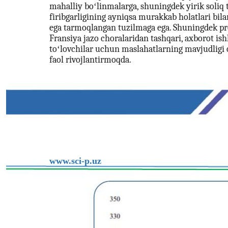
mahalliy boʻlinmalarga, shuningdek yirik soliq t
firibgarligining ayniqsa murakkab holatlari bil
ega tarmoqlangan tuzilmaga ega. Shuningdek pro
Fransiya jazo choralaridan tashqari, axborot ish
toʻlovchilar uchun maslahatlarning mavjudligi o
faol rivojlantirmoqda.
www.sci-p.uz