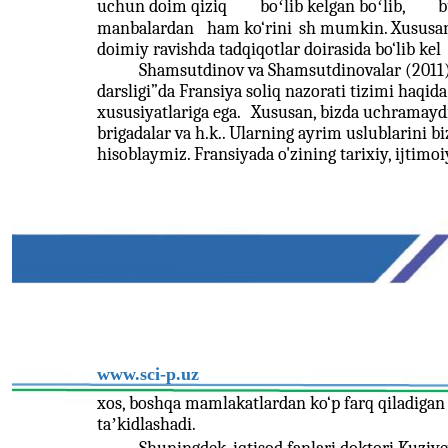
uchun doim qiziq
boʻlib kelgan boʻlib,
b
manbalardan
ham ko‘rini
sh mumkin. Xususan
doimiy ravishda tadqiqotlar doirasida bo‘lib kel
Shamsutdinov va Shamsutdinovalar (2011
darsligi”da Fransiya soliq nazorati tizimi haqida
xususiyatlariga ega.
Xususan, bizda uchramaydi
brigadalar va h.k.. Ularning ayrim uslublarini b
hisoblaymiz. Fransiyada o'zining tarixiy, ijtimoiy
www.sci-p.uz
xos, boshqa mamlakatlardan ko‘p farq qiladigan 
taʼkidlashadi.