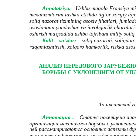
Annotatsiya.
Ushbu maqola Fransiya mis
mexanizmlarini tashkil etishda ilgʻor xorijiy ta
soliq nazorat tizimining asosiy jihatlari, jumla
asoslangan yondashuv va javobgarlik choralari k
oshirish ma
qsadida ushbu tajribani milliy soliq 
Kalit
soʻzlar:
soliq nazorati, soliqdan 
raqamlashtirish, xalqaro hamkorlik, riskka asos
АНАЛИЗ ПЕРЕДОВОГО ЗАРУБЕЖ
БОРЬБЫ С УКЛОНЕНИЕМ ОТ УПЛ
Ташкентский г
Аннотация
.
Статья посвящена анал
организации механизмов борьбы с уклонение
ней рассматриваются основные аспекты фра
том числе цифровизация, международное со