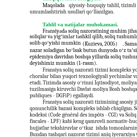
Maqolada
qiyosiy-huquqiy tahlil, tizimli 
umumlashtirish usullari qoʻllanilgan.
Tahlil va natijalar muhokamasi.
Frаnsiyаdа soliq nazoratining muhim jiha
soliqlar vа yigʻimlаr tаshkil qilib, soliq tush
solib qoʻyishi mumkin
(Kuzieva, 2005)
. Sama
nazar soladigan boʻlsak butun dunyoda oʻz taʼs
epidemiya davridan boshqa yillarda soliq tushu
deyishimiz mumkin (1-rasm).
Fransiya soliq nazorati tizimi kompleks yo
choralar bilan yuqori texnologiyali yechimlar 
etadi. Tizimda asosiy oʻrinni Iqtisodiyot, moli
tuzilmasiga kiruvchi Davlat moliya Bosh boshqa
publiques - DGFiP) egallaydi.
Fransiya soliq nazorati tizimining asosiy 
qonunchilik bazasi kompleks ishlab chiqilgan.
kodeksi (Code général des impôts - CGI) va Soliq
fiscales - LPF) kabi keng qamrovli normativ-huq
hujjatlar tekshiruvlar oʻtkaz
ishda tomonlarning
Bundan tashqari nazorat tizimi aniq iyerarxiya 