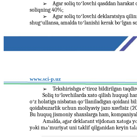
Agar soliq toʻlovchi qasddan harakat 
➢
soliqning 40%;
Agar soliq toʻlovchi deklaratsiya qil
➢
shugʻullansa, amalda toʻlanishi kerak boʻlgan s
www.sci-p.uz
Tekshirishga eʼtiroz bildirilgan taqdi
➢
Soliq toʻlovchilarda xato qilish huquqi ha
oʻz holatiga nisbatan qoʻllaniladigan qoidani bil
qoidabuzarlik uchun moliyaviy jazo xavfisiz (20
Bu huquq jismoniy shaxslarga ham, kompaniyala
Аmаldа, аgаr deklаrаnt vijdоnаn xаtоgа yоʻ
yоki mаʼmuriyаt uni tаklif qilgаnidаn keyin tаl