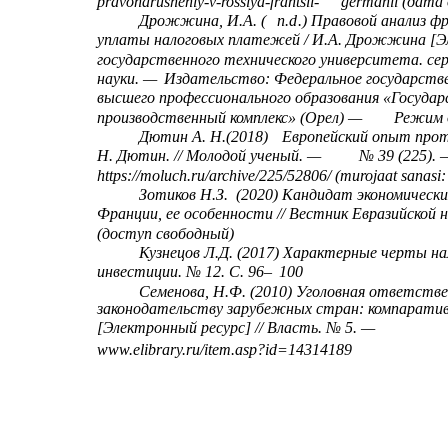
pravonarusheniy-v-rossiya-frantsii-
germanii (дата 
Дрожжина, И.А. (
n.d
.) Правовой анализ ф
уплаты налоговых платежей / И.А. Дрожжина [Эле
государственного технического университета. сер
науки. —
Издательство: Федеральное государств
высшего профессионального образования «Госуда
производственный комплекс» (Орел) —
Режим д
Дютин А. Н.(2018)
Европейский опыт прот
Н. Дютин. // Молодой ученый. —
№ 39 (225). 
https://moluch.ru/archive/225/52806/ (murojaat sanasi:
Зотиков Н.З.
(2020) Кандидат экономически
Франции, ее особенности // Вестник Евразийской на
(доступ свободный)
Кузнецов Л.Д. (2017) Характерные черты на
инвестиции. № 12. С. 96–
100
Семенова, Н.Ф. (2010) Уголовная ответстве
законодательству зарубежных стран: компаратив
[Электронный ресурс] // Власть. № 5. —
www.elibrary.ru/item.asp?id=14314189