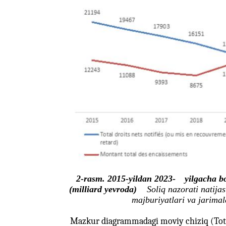
2-rasm. 2015-yildan 2023-
yilgacha bo
(milliard yevroda)
Soliq nazorati natija
majburiyatlari va jarimal
Mazkur diagrammadagi moviy chiziq (Total