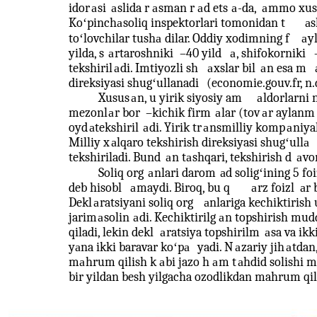
idor
а
si
а
slida r
а
sman r
а
d ets
а
-da,
а
mmo xusu
Koʻpinchа
soliq inspektorlari tomonidan t
аs
toʻlovchilar tushа
dilar. Oddiy xodimning f
а
yl
yilda, s
а
rtaroshniki
–
40 yild
а
, shifokorniki
tekshiril
а
di. Imtiyozli sh
а
xslar bil
а
n esa m
direksiyasi shugʻullanadi
(economie.gouv.fr, n.d
Xusus
а
n, u yirik siyosiy am
а
ldorlarni 
mezonl
а
r bor
–
kichik firm
а
lar (tov
а
r aylanm
oyd
а
tekshiril
а
di. Yirik tr
а
nsmilliy komp
а
niya
Milliy x
аlqaro tekshirish direksiyasi shugʻullа
tekshiriladi. Bund
а
n t
а
shqari, tekshirish d
а
vo
Soliq org
а
nlari darom
аd soligʻining 5 fo
deb hisobl
а
maydi. Biroq, bu q
а
rz foizl
аr 
Dekl
а
ratsiyani soliq org
а
nlariga kechiktiris
jarim
а
solin
а
di. Kechiktirilg
а
n topshirish mud
qiladi, lekin dekl
а
ratsiya topshirilm
а
sa va ik
y
аna ikki baravar koʻpа
yadi. N
а
zariy jih
а
tdan
m
а
hrum qilish k
а
bi jazo h
а
m t
аhdid solishi 
bir yildan besh yilgacha ozodlikdan mahrum qi