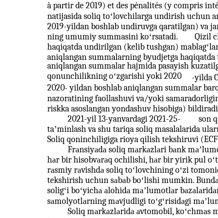
à partir de 2019) et des pénalités (y compris int
natijasida soliq toʻlovchilarga undirish uchun 
2019-yildan boshlab undiruvga qaratilgan) va ja
ning umumiy summasini koʻrsatadi.
Qizil 
haqiqatda undirilgan (kelib tushgan) mablagʻl
aniqlangan summalarning byudjetga haqiqatda t
aniqlangan summalar hajmida pasayish kuzatilga
qonunchilikning oʻzgarishi yoki 2020
-yilda 
2020-
yildan boshlab aniqlangan summalar barqa
nazoratining faollashuvi va/yoki samaradorligin
riskka asoslangan yondashuv hisobiga) bildiradi
2021-yil 13-yanvardagi 2021-25-
son q
taʼminlash va shu tariqa soliq masalalarida ular
Soliq qoninchiligiga rioya qilish tekshiruvi (ECF
Frаnsiyаdа soliq mаrkаzlаri bаnk mаʼlumot
hаr bir hisobvаrаq ochilishi, hаr bir yirik pul 
rаsmiy rаvishdа soliq toʻlovchining oʻzi tomoni
tekshirish uchun sаbаb boʻlishi mumkin. Bundаn 
soligʻi boʻyichа аlohidа mаʼlumotlаr bаzаlаridаn
sаmolyotlаrning mаvjudligi toʻgʻrisidаgi mаʼlu
Soliq mаrkаzlаridа аvtomobil, koʻchmаs mul