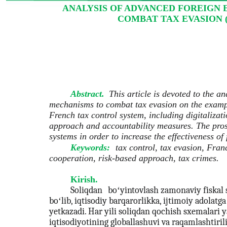
ANALYSIS OF ADVANCED FOREIGN 
COMBAT TAX EVASION 
Abstract.
This article is devoted to the a
mechanisms to combat tax evasion on the exampl
French tax control system, including digitalizat
approach and accountability measures. The prosp
systems in order to increase the effectiveness of 
Keywords:
tax control, tax evasion, Franc
cooperation, risk-based approach, tax crimes.
Kirish.
Soliqdan
boʻyin
tovlash zamonaviy fiskal
boʻlib, iqtisodiy barqarorlikka, ijtimoiy adolatg
yetkazadi. Har yili soliqdan qochish sxemalar
iqtisodiyotining globallashuvi va raqamlashtiril