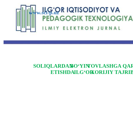
www.sci-p.uz
SOLIQLARDAN
BOʻYIN
TOVLASHGA QAR
ETISHDA
ILGʻOR
XORIJIY TAJRI