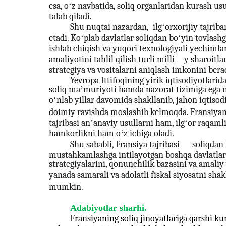
esa, oʻz navbatida, soliq organlaridan kurash us
talab qiladi.
Shu nuqtai nazardan,
ilgʻor
xorijiy tajriba
etadi. Koʻplab davlatlar soliqdan boʻyin tovlas
ishlab chiqish va yuqori texnologiyali yechimlar
amaliyotini tahlil qilish turli milli
y sharoitla
strategiya va vositalarni aniqlash imkonini bera
Yevropa Ittifoqining yirik iqtisodiyotlarid
soliq maʼmuriyoti hamda nazorat tizimiga ega
oʻnlab yillar davomida shakllanib, jahon iqtisod
doimiy ravishda moslashib kelmoqda. Fransiya
tajribasi anʼanaviy usullarni ham, ilgʻor raqam
hamkorlikni ham oʻz ichiga oladi.
Shu sababli, Fransiya tajribasi
soliqdan
mustahkamlashga intilayotgan boshqa davlatlar
strategiyalarini, qonunchilik bazasini va amali
yanada samarali va adolatli fiskal siyosatni sh
mumkin.
Adabiyotlar sharhi.
Fransiyaning soliq jinoyatlariga qarshi kur