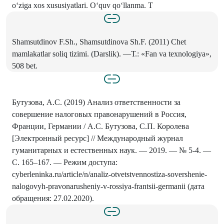
oʻziga xos xususiyatlari. Oʻquv qoʻllanma. T
Shamsutdinov F.Sh., Shamsutdinova Sh.F. (2011) Chet
mamlakatlar soliq tizimi. (Darslik). —Т.: «Fan va texnologiya»,
508 bet.
Бутузова, А.С. (2019) Анализ ответственности за
совершение налоговых правонарушений в Россия,
Франции, Германии / А.С. Бутузова, С.П. Королева
[Электронный ресурс] // Международный журнал
гуманитарных и естественных наук. — 2019. — № 5-4. —
С. 165–167. — Режим доступа:
cyberleninka.ru/article/n/analiz-otvetstvennostiza-sovershenie-
nalogovyh-pravonarusheniy-v-rossiya-frantsii-germanii (дата
обращения: 27.02.2020).