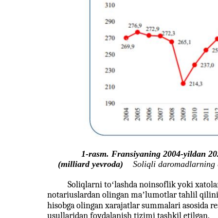
1-rasm. Fransiyaning 2004-yildan 20
(milliard yevroda)
Soliqli daromadlarning 
Soliqlarni toʻlashda noinsoflik yoki xatola
notariuslardan olingan maʼlumotlar tahlil qili
hisobga olingan xarajatlar summalari asosida re
usullaridan foydalanish tizimi tashkil etilgan.