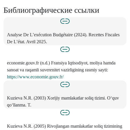
Библиографические ссылки
Analyse De L’exécution Budgétaire (2024). Recettes Fiscales
De L’état. Avril 2025.
economie.gouv.fr (n.d.) Fransiya Iqtisodiyot, moliya hamda
sanoat va raqamli suverenitet vazirligining rasmiy sayti:
https://www.economie.gouv.fr/
Kuzieva N.R. (2003) Xorijiy mamlakatlar soliq tizimi. Oʻquv
qoʻllanma. T.
Kuzieva N.R. (2005) Rivojlangan mamlakatlar soliq tizimining