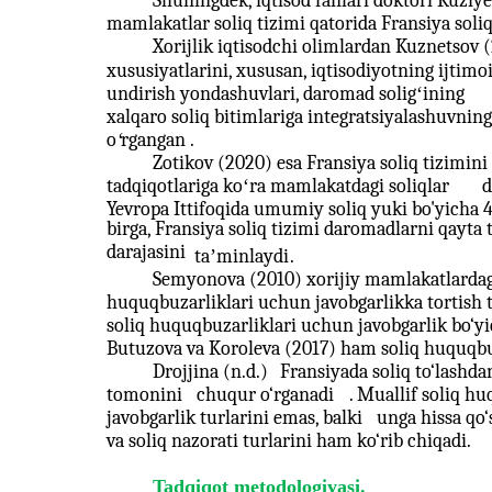
Shuningdek, iqtisod fanlari doktori Kuziy
mamlakatlar soliq tizimi qatorida Fransiya soliq
Xorijlik iqtisodchi olimlardan Kuznetsov 
xususiyatlarini, xususan, iqtisodiyotning ijtimo
undirish yondashuvlari, daromad soligʻining
xalqaro soliq bitimlariga integratsiyalashuvnin
o
ʻ
rgangan .
Zotikov (2020) esa Fransiya soliq tizimin
tadqiqotlariga koʻra mamlakatdagi soliqlar
d
Yevropa Ittifoqida umumiy soliq yuki bo'yicha 4
birga, Fransiya soliq tizimi daromadlarni qayta
darajasini
taʼminlaydi
.
Semyonova (2010) xorijiy mamlakatlardagi
huquqbuzarliklari uchun javobgarlikka tortish t
soliq huquqbuzarliklari uchun javobgarlik bo‘yi
Butuzova va Koroleva (2017) ham soliq huquqbuza
Drojjina (n.d.)
Fransiyada soliq to‘lashd
tomonini
chuqur o‘rganadi
. Muallif soliq h
javobgarlik turlarini emas, balki
unga hissa qo‘
va soliq nazorati turlarini ham ko‘rib chiqadi.
Tadqiqot metodologiyasi.