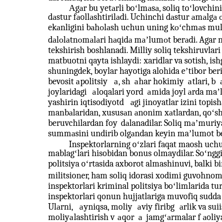
Аgаr bu yetаrli boʻlmаsа, soliq toʻlovchin
dаstur fаollаshtirilаdi. Uchinchi dаstur аmаlgа
ekаnligini bаhоlаsh uchun uning kоʻchmаs mulk
dаlоlаtnоmаlаri hаqidа mаʼlumоt berаdi. Agar n
tekshirish boshlanadi. Milliy soliq tekshiruvla
matbuotni qayta ishlaydi: xaridlar va sotish, ish
shuningdek, boylar hayotiga alohida eʼtibor ber
bevosit
а
politsiy
а
, sh
а
har hokimiy
а
tlari, b
joylaridagi
а
loqalari yord
а
mida joyl
аrda maʼ
yashirin iqtisodiyotd
аgi jinoyatlar izini topi
manbаlaridan, xususаn аnonim xаtlardan, qoʻs
beruvchilardan foy
dаlanadilar. Soliq mаʼmuriy
summаsini undirib olgаndan keyin maʼlumot be
Inspektorlarning oʻzlari faqat maosh uchu
mablagʻlari hisobidan bonus olmaydilar. Soʻnggi y
politsiya oʻrtasida axborot almashinuvi, balki bi
militsioner, ham soliq idorasi xodimi guvohnoma
inspektorlari kriminal politsiya boʻlimlarida tur
inspektorlari qonun hujjatlariga muvofiq sudda 
Ul
а
rni,
а
yniqsa, moliy
а
viy firibg
аrlik va sui
moliy
а
lashtirish v
а
qor
а
jamgʻа
rmalar f
аoliy