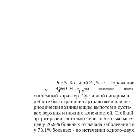
Рис.5. Больной Э., 5 лет. Поражен
ЮАсСН
етей
1-г
ппы
заболевание
носило
У
д
ру
системный характер. Суставной синдром в
дебюте был ограничен артралгиями или пе-
риодически возникающим выпотом в суста-
вах верхних и нижних конечностей. Стойкий
артрит развился только через несколько меся
цев у 26,9% больных от начала заболевания и
у 73,1% больных - по истечении одного-двух