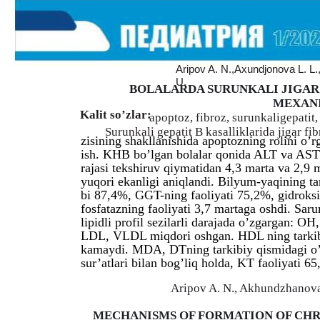
Aripov A. N.,Axundjonova L. L.,
U.
BOLALARDA SURUNKALI JIGAR
MEXAN
Kalit so’zlar:
apoptoz, fibroz, surunkaligepatit, 
Surunkali gepatit B kasalliklarida jigar fib
zisining shakllanishida apoptozning rolini o’r
ish. KHB bo’lgan bolalar qonida ALT va AST
rajasi tekshiruv qiymatidan 4,3 marta va 2,9 
yuqori ekanligi aniqlandi. Bilyum-yaqining ta
bi 87,4%, GGT-ning faoliyati 75,2%, gidroksi
fosfatazning faoliyati 3,7 martaga oshdi. Sar
lipidli profil sezilarli darajada o’zgargan: OH,
LDL, VLDL miqdori oshgan. HDL ning tarki
kamaydi. MDA, DTning tarkibiy qismidagi o’
sur’atlari bilan bog’liq holda, KT faoliyati 6
Aripov A. N., Akhundzhanova 
MECHANISMS OF FORMATION OF CHR