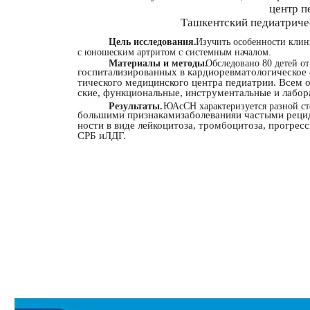
центр п
Ташкентский педиатриче
Цель исследования.
Изучить особенности клин
с юношеским артритом с системным началом.
Материалы и методы.
Обследовано 80 детей от
госпитализированных в кардиоревматологическое 
тического медицинского центра педиатрии. Всем
ские, функциональные, инструментальные и лабор
Результаты.
ЮАсСН характеризуется разной ст
большими признакамизаболеванияи частыми рециди
ности в виде лейкоцитоза, тромбоцитоза, прогре
СРБ иЛДГ.