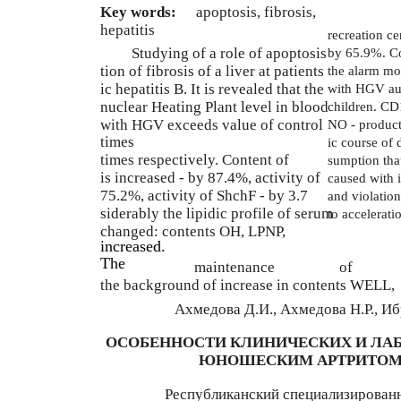
Key words:
apoptosis, fibrosis,
hepatitis
recreation ce
Studying of a role of apoptosis
by 65.9%. Co
tion of fibrosis of a liver at patients
the alarm mo
ic hepatitis B. It is revealed that the
with HGV aut
nuclear Heating Plant level in blood
children. CD
with HGV exceeds value of control
NO - product
times
ic course of 
times respectively. Content of
sumption that
is increased - by 87.4%, activity of
caused with 
75.2%, activity of ShchF - by 3.7
and violatio
siderably the lipidic profile of serum
to accelerati
changed: contents OH, LPNP,
increased.
The
maintenance
of
the background of increase in contents WELL,
Ахмедова Д.И., Ахмедова Н.Р., Иб
ОСОБЕННОСТИ КЛИНИЧЕСКИХ И ЛАБ
ЮНОШЕСКИМ АРТРИТОМ
Республиканский специализирован