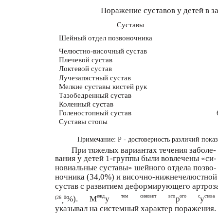
Поражение суставов у детей в з
Суставы
Шейный отдел позвоночника
Челюстно-височный сустав
Плечевой сустав
Локтевой сустав
Лучезапястный сустав
Мелкие суставы кистей рук
Тазобедренный сустав
Коленный сустав
Голеностопный сустав
Суставы стопы
Примечание: Р - достоверность различий пока
При тяжелых вариантах течения заболе-
вания у детей 1-группы были вовлечены «си-
новиальные суставы» шейного отдела позво-
ночника (34,0%) и височно-нижнечелюстной
сустав с развитием деформирующего артроз
ежд
тем
синовит
вто
ого
с
става
%).
М
у
р
у
(26
0
,
указывал на системный характер поражения.