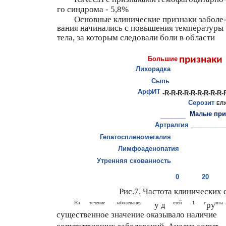
го синдрома - 5,8%
Основные клинические признаки заболе
вания начинались с повышения температуры
тела, за которым следовали боли в области
признаки
Большие
Лихорадка
Сыпь
АрфИТ
-R-R-R-R-R-R-R-R-R-
Серозит
ЕЛ
Малые при
_______
Артралгия __________
Гепатоспленомегалия
Лимфоаденопатия
Утренняя скованность
0
20
Рис.7. Частота клинически
На
течение
заболевания
етей
1
г
ппы
у д
ру
существенное значение оказывало наличие