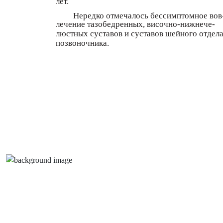
лет.
Нередко отмечалось бессимптомное вов
лечение тазобедренных, височно-нижнече-
люстных суставов и суставов шейного отдел
позвоночника.
52
ИИ 
ПЕДИАТРИЯ