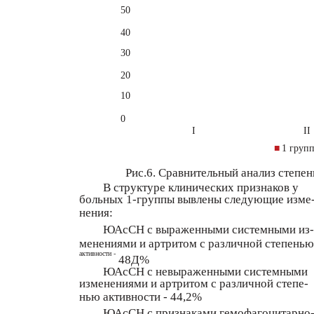
50
40
30
20
10
0
I
II
■
1 груп
Рис.6. Сравнительный анализ степен
В структуре клинических признаков у
больных 1-группы вывлены следующие изме
нения:
ЮАсСН с выраженными системными из-
менениями и артритом с различной степенью
активности -
48Д%
ЮАсСН с невыраженными системными
изменениями и артритом с различной степе-
нью активности - 44,2%
ЮАсСН с признаками гемофагоцитарно