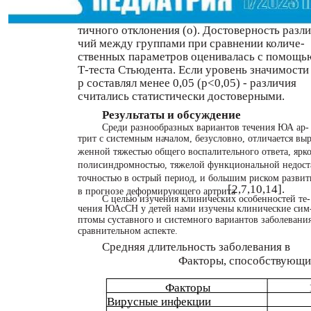
тичного отклонения (о). Достоверность разли
чий между группами при сравнении количе-
ственных параметров оценивалась с помощь
Т-теста Стьюдента. Если уровень значимости
р составлял менее 0,05 (p<0,05) - различия
считались статистически достоверными.
Результаты и обсуждение
Среди разнообразных вариантов течения ЮА ар-
трит с системным началом, безусловно, отличается выр
женной тяжестью общего воспалительного ответа, ярк
полисиндромностью, тяжелой функциональной недост
точностью в острый период, и большим риском развит
[2,7,10,14].
в прогнозе деформирующего артрита
С целью изучения клинических особенностей те-
чения ЮАсСН у детей нами изучены клинические сим
птомы суставного и системного вариантов заболевания
сравнительном аспекте.
Средняя длительность заболевания в
Факторы, способствующи
Факторы
Вирусные инфекции