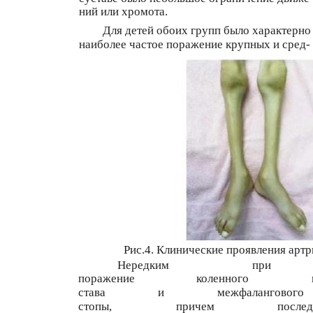
ний или хромота.
Для детей обоих групп было характерно
наиболее частое поражение крупных и сред-
Рис.4. Клинические проявления арт
Нередким
при
поражение
коленного
става
и
межфалангового
стопы,
причем
послед