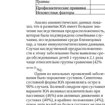
Травмы
Профилактические прививки
Неизвестные факторы
Анализ анамнестических данных пока-
зал, что в развитии ЮА имеет большое зна-
чение наследственная предрасположенность,
которая была подтверждена семейными слу-
чаями, исследованиями среди близнецовых
пар, а также иммуногенетическими данными.
Случаи наследственной предрасположенно-
сти к этому заболеванию были выявлены сре-
ди обследованных детей 1-группы в 2,1 раза
чаще относительно группы сравнения (42%
против 20
%).
Одним из начальных проявлений заболе-
вания было поражение суставов. Симптомы
суставной формы ЮА проявлялись остро в
90% случаев. Болевой синдром при суставно
варианте ЮА возникал исключительно при
пассивных (46%) или активных движениях в
суставах (40%), в крайних положениях (4%);
покое дети жалоб на боли в суставах не пред