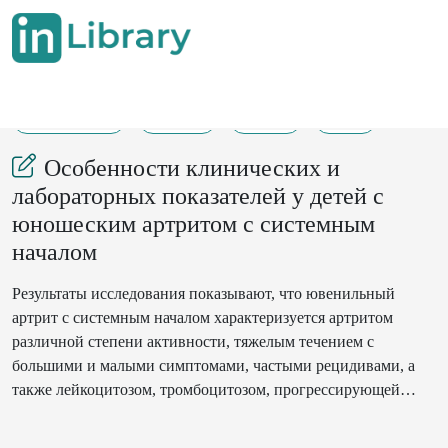
19-10-2023
47-57
176
43
Особенности клинических и
лабораторных показателей у детей с
юношеским артритом с системным
началом
Результаты исследования показывают, что ювенильный
артрит с системным началом характеризуется артритом
различной степени активности, тяжелым течением с
большими и малыми симптомами, частыми рецидивами, а
также лейкоцитозом, тромбоцитозом, прогрессирующей
анемией, значительным увеличением ЭХТ, высоким уровнем
С-реактивного белка и ЛДГ показали высокую