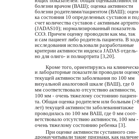
ющих показателей: общая оценкаактивности
болезни врачом (ВАШ); оценка активности
болезни родителями/пациентом (ВАШ); оцен
ка состояния 10 определенных суставов и по
счет количества суставов с активным артрит
(JADAS10); нормализированный показатель
СОЭ. Причем оценку проводили как мы, так
и сам пациент либо родитель пациента. В ход
исследования использовали разработанные
критерии активности индекса JADAS отдель-
но для олиго- и полиартрита [3,20].
Кроме того, ориентируясь на клиническ
и лабораторные показатели проводили оценк
текущей активности заболевания по 100 мм
визуальной аналоговой шкале (ВАШ), где 0
мм соответствовало отсутствию активности,
100 мм - очень тяжелому состоянию пациен-
та. Общая оценка родителем или больным (>
лет) текущей активности заболеваниятакже
проводилась по 100 мм ВАШ, где 0 мм соот-
ветствовало отсутствию активности, 100 мм -
очень тяжелому состоянию ребенка [3].
При оценке активности суставного син-
дромаучитывали такие признаки, как наличие