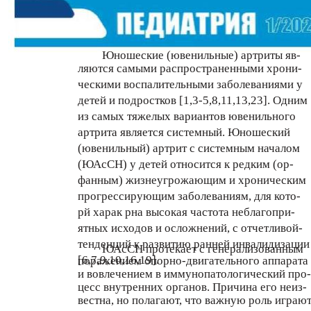
Юношеские (ювенильные) артриты яв-
ляются самыми распространенными хрони-
ческими воспалительными заболеваниями у
детей и подростков [1,3-5,8,11,13,23]. Одним
из самых тяжелых вариантов ювенильного
артрита является системный. Юношеский
(ювенильный) артрит с системным началом
(ЮАсСН) у детей относится к редким (ор-
фанным) жизнеугрожающим и хроническим
прогрессирующим заболеваниям, для кото-
рй харак рна высокая частота неблагопри-
ятных исходов и осложнений, с отчетливой-
тенденций к развитию ранней инвалидизации
ЮАсСН протекает с генерализованным
[6,7,9,10,16,19].
поражением опорно-двигательного аппарата
и вовлечением в иммунопатологический про-
цесс внутренних органов. Причина его неиз-
вестна, но полагают, что важную роль играю