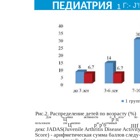
ПЕДИАТРИЯ
Г:- J'!
1
■
1 груп
Рис.2. Распределение детей по возрасту (%)
Для
о
енки
активности
п
о
есса
ис-
Ц
р
ц
пользовали
спе
иалвно
аз
а
отанный
Ц
р
р
б
-
IIII
декс JADAS(Juvenile Arthritis Disease Activit
Score) - арифметическая сумма баллов следу