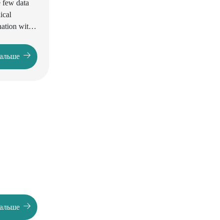
e few data
ical
nation with
 a
дальше
дальше