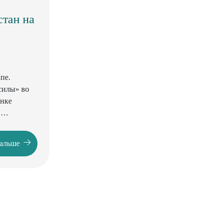
стан на
апе.
силы» во
енке
й
механизмов
дальше
с начала
зования
 факторам,
зии по