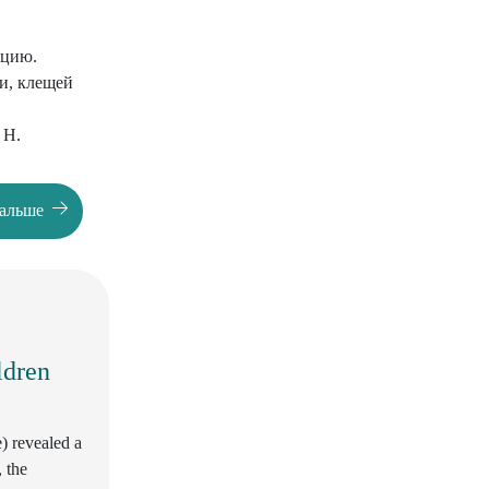
ких
еспублики
ацию.
ти, клещей
ия и
 H.
us от
дальше
ldren
) revealed a
 the