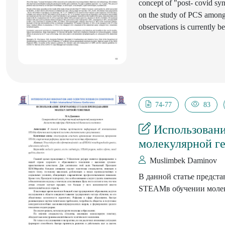
concept of "post- covid syn
on the study of PCS among c
observations is currently 
differential diagnosis will
personalized approach to t
74-77
83
Использовани
молекулярной г
Muslimbek Daminov
В данной статье предст
STEAMв обучении молеку