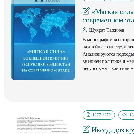
«Мягкая сила
современном эт
Шухрат Таджиев
В монографии всесторон
важнейшего инструмента
Анализируются подходы 
внешней политике и ме
ресурсов «мягкой силы»
международной и регион
«мягкой силы» через пр
Изложен авторский подх
обретения ею независим
потенциала и ресурсов 
взаимосвязи укрепления
1277-1279
16
способствующим и преп
Узбекистана.
Иксодидоз кру
Проанализирован опыт д