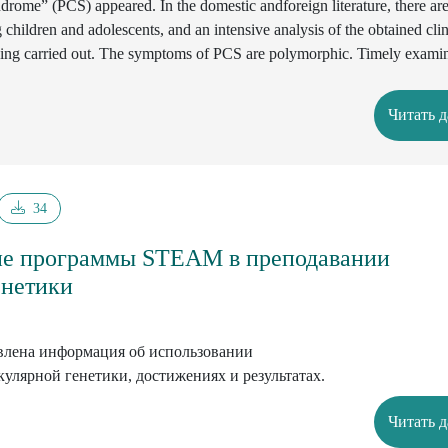
drome” (PCS) appeared. In the domestic andforeign literature, there ar
hildren and adolescents, and an intensive analysis of the obtained clin
being carried out. The symptoms of PCS are polymorphic. Timely exami
 allow not only to make a diagnosis, but also to recommend therapy with
he correction of PCS.
Читать 
34
е программы STEAM в преподавании
енетики
авлена информация об использовании
лярной генетики, достижениях и результатах.
Читать 