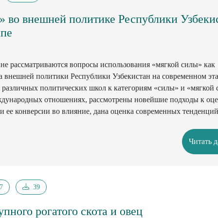
» во внешней политике Республики Узбеки
апе
не рассматриваются вопросы использования «мягкой силы» как
 внешней политики Республики Узбекистан на современном эт
различных политических школ к категориям «силы» и «мягкой 
ждународных отношениях, рассмотрены новейшие подходы к оц
 и ее конверсии во влияние, дана оценка современных тенденци
альной политики, предложена классификация инструментов и 
изму национальных интересов Республики Узбекистан.
Читать 
од к проблемам генезиса «мягкой силы» Республики Узбекистан 
ости. Подробно анализируются вопросы формирования и исполь
«мягкой силы» страны. Особое внимание уделено диалектической
 национальной идентичности и развития «мягкой силы», а также
7
39
ятствующим реализации этой концепции во внешней политике
пного рогатого скота и овец
есяти ведущих государств мира и стран региона Центральной А