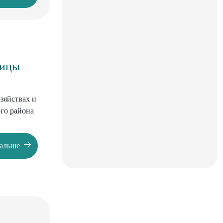
тицы
зяйствах и
го района
дальше