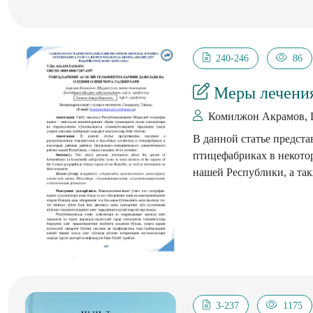
240-246
86
Меры лечения
Комилжон Акрамов, 
В данной статье предста
птицефабриках в некото
нашей Республики, а так
3-237
1175