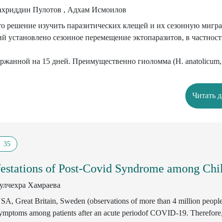
хриддин Пулотов , Адхам Исмоилов
лы» при реализации внешнеполитических и внешнеэкономи-чес
а концептуальная модель реализации политики «мягкой силы» Р
то решение изучить паразитических клещей и их сезонную мигр
ий установлено сезонное перемещение эктопаразитов, в частнос
на для магистрантов, докторантов, преподавателей и научных
тудентов бакалавриата по направлению «Международные отношен
ержанной на 15 дней. Преимущественно гиоломма (H. anatolicum,
s (Rh. bursa, Rh. turanicus), Haemaphysalis, Dermacentor, Orni thodor
Читать 
лежащие к роду Alveonasus.
35
estations of Post-Covid Syndrome among Chi
улчехра Хамраева
SA, Great Britain, Sweden (observations of more than 4 million people
symptoms among patients after an acute periodof COVID-19. Therefore,