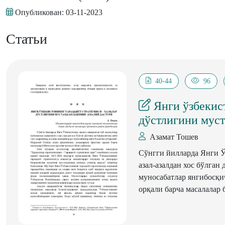
Опубликован:
03-11-2023
Статьи
40-44
96
Янги ўзбекист
дўстлигини мус
Азамат Тошев
Сўнгги йилларда Янги Ў
азал-азалдан хос бўлган
муносабатлар янгибосқи
орқали барча масалалар 