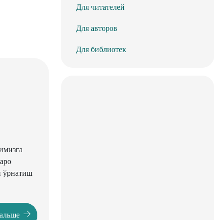
Для читателей
Для авторов
Для библиотек
қимизга
раро
и ўрнатиш
дальше