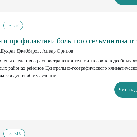
32
 и профилактики большого гельминтоза п
Шухрат Джаббаров, Анвар Орипов
влены сведения о распространении гельминтозов в подсобных хо
рых районах районов Центрально-географического климатическо
же сведения об их лечении.
Читать 
316