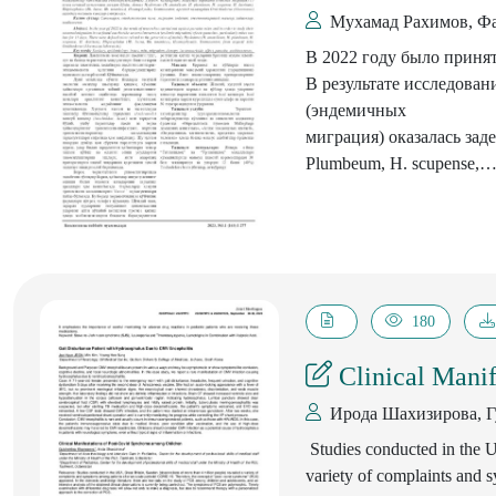
Мухамад Рахимов, Фа
применению «мягкой си
стратегий. Представлен
В 2022 году было приня
Узбекистан.
В результате исследован
Монография предназначе
(эндемичных
сотрудников, а также с
миграция) оказалась зад
политические науки».
Plumbeum, H. scupense,
H. detritum), Rhipicephalu
аргазидовых клещей.
Выявлены клещи, принад
180
Clinical Manif
Ирода Шахизирова, Г
Studies conducted in the U
variety of complaints and 