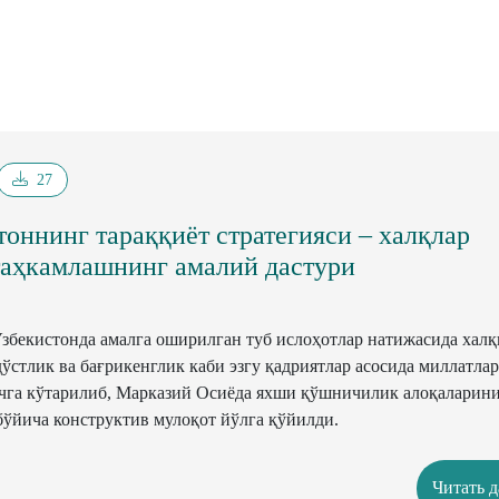
27
оннинг тараққиёт стратегияси – халқлар
таҳкамлашнинг амалий дастури
збекистонда амалга оширилган туб ислоҳотлар натижасида хал
 дўстлик ва бағрикенглик каби эзгу қадриятлар асосида миллатла
чга кўтарилиб, Марказий Осиёда яхши қўшничилик алоқаларин
бўйича конструктив мулоқот йўлга қўйилди.
Читать 