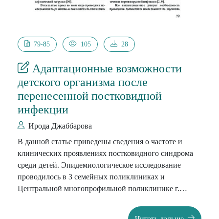
79-85
105
28
Адаптационные возможности
детского организма после
перенесенной постковидной
инфекции
Ирода Джаббарова
В данной статье приведены сведения о частоте и
клинических проявлениях постковидного синдрома
среди детей. Эпидемиологическое исследование
проводилось в 3 семейных поликлиниках и
Центральной многопрофильной поликлинике г.
Ташкента, расположенных в Мирабадском, Мирзо
Улугбекском и Юнусабадском районах. В период с
Читать дальше