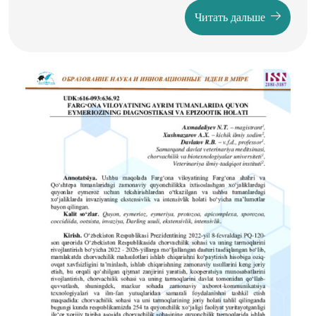
tonometers (Maklakova) NGm2-"OF TP" in performing
Читать дальше
tonometry and tonography in infants and children with
microphthalmos and blepharophimosis. We have proposed
modified models of Maklakoff tonometers weighing 5, 10,
and 15 g, made of silver, the weights on both sides have
contact plates, which are made of medical plastic and have
a diameter of the applanation area d=8 mm. Methods:
Tonometry and tonography using the simplified method of
Nesterov A.P. were carried out in 30 (60 eyes) children
aged from birth (0) to 16 years. Results: Our recommended
design of weights showed results that do not differ from
those obtained using standard Maklakov tonometers. At the
same time, modified weights provide the opportunity to
determine tonometric IOP and eye hydrodynamics in
newborns and patients with microphthalmia and/or
blepharophimosis, which greatly facilitates the work of
pediatric ophthalmologists and reduces examination time.