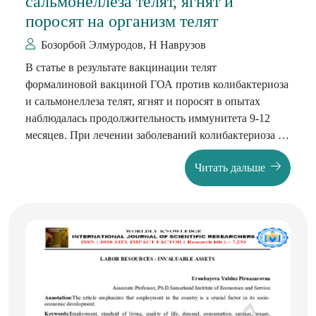
сальмонеллеза телят, ягнят и
поросят на организм телят
Бозорбой Элмуродов, Н Наврузов
В статье в результате вакцинации телят
формалиновой вакциной ГОА против колибактериоза
и сальмонеллеза телят, ягнят и поросят в опытах
наблюдалась продолжительность иммунитета 9-12
месяцев. При лечении заболеваний колибактериоза и
сальмонеллеза телят за счет стабилизации иммунной
Читать дальше
системы за счет гамма-глобулинов гипериммунной
сыворотки крови установлена ​​эффективность выше
92 процентов. Также представлены сведения о
гематологических и биохимических изменениях
крови в организме телят, больных этими
заболеваниями в смешанной форме, а также о
чувствительности кишечной палочки и сальмонелл к
антибиотикам.