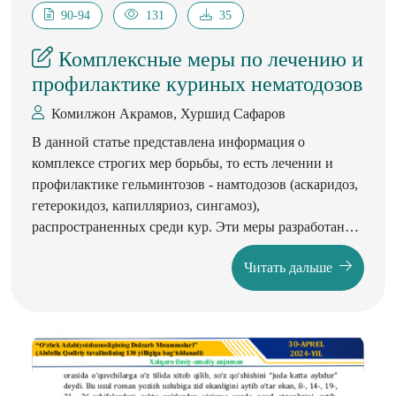
90-94
131
35
Комплексные меры по лечению и
профилактике куриных нематодозов
Комилжон Акрамов, Хуршид Сафаров
В данной статье представлена ​​информация о
комплексе строгих мер борьбы, то есть лечении и
профилактике гельминтозов - намтодозов (аскаридоз,
гетерокидоз, капилляриоз, сингамоз),
распространенных среди кур. Эти меры разработаны
на основе результатов научных исследований и
Читать дальше
служат программой для ветеринарных специалистов.