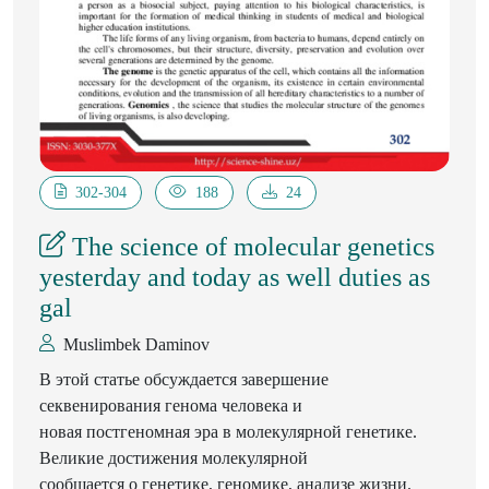
напряжении иммунной системы. В связи с этим
считаем целесообразным назначать витаминно
минеральные и аминокислотные комплексы в период
их реабилитации.
302-304
188
24
The science of molecular genetics
yesterday and today as well duties as
gal
Muslimbek Daminov
В этой статье обсуждается завершение
секвенирования генома человека и
новая постгеномная эра в молекулярной генетике.
Великие достижения молекулярной
сообщается о генетике, геномике, анализе жизни.