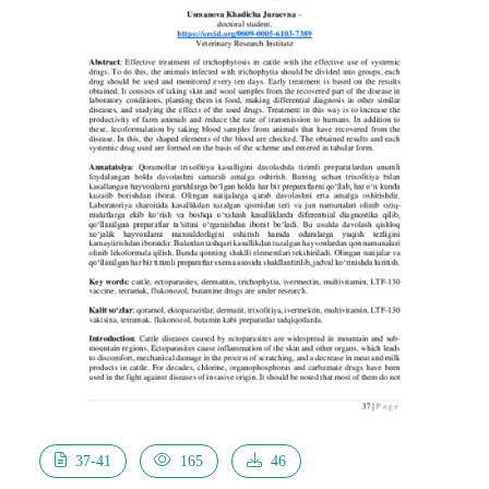
37-41
165
46