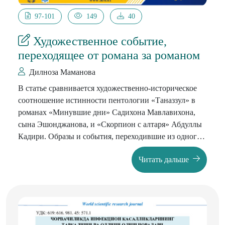
97-101
149
40
Художественное событие,
переходящее от романа за романом
Дилноза Маманова
В статье сравнивается художественно-историческое
соотношение истинности пентологии «Таназзул» в
романах «Минувшие дни» Садихона Мавлавихона,
сына Эшонджанова, и «Скорпион с алтаря» Абдуллы
Кадири. Образы и события, переходившие из одного
произведения в другое, анализировались на основе
Читать дальше
взаимных фактов. Творческий замысел сценаристов
хорошо продуман. В результате такой период был
пройден и сделан вывод, что автор «Таназзула»
достиг своей творческой цели, написав произведение
в русле творчества Кадири.