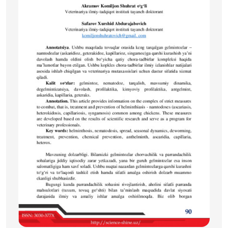
будет заключаться в изучении действия применяемых
препаратов. Этот метод лечения является сельским.
повысить продуктивность сельскохозяйственных
животных и скорость заражения людей
состоит из редукции. Кроме того, образцы крови
животных, выздоровевших от болезни,
и лекоформулировка. При этом проверяются
форменные элементы крови. Полученные результаты
и
Каждый применяемый системный препарат
формируется на основе схемы и заносится в
табличную форму.