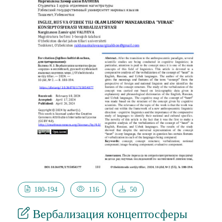
180-194
116
50
Вербализация концептосферы