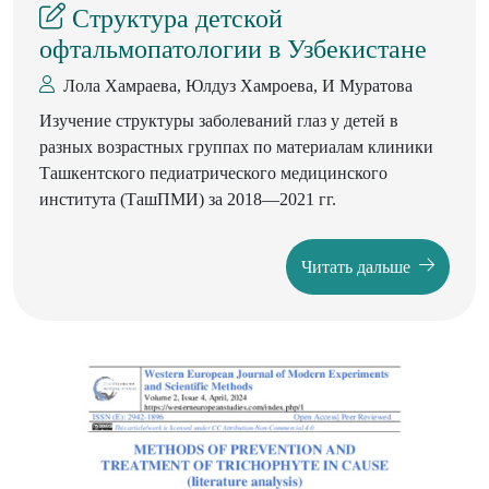
целью выявления их
Структура детской
национально-культурной специфики. Новизна данной
офтальмопатологии в Узбекистане
статьи
обусловлена тем, что в ней впервые был сделан
Лола Хамраева, Юлдуз Хамроева, И Муратова
когнитивный
Изучение структуры заболеваний глаз у детей в
анализ вербализации концепта «сердце» на
разных возрастных группах по материалам клиники
английском, русском и
Ташкентского педиатрического медицинского
узбекском языках. Результаты проведенного
института (ТашПМИ) за 2018—2021 гг.
исследования
показали, что, несмотря на универсальную
представленность
Читать дальше
концепта «сердце», рассматриваемый концепт имеет
определенные особенности вербализации в каждом из
сравниваемых языков.