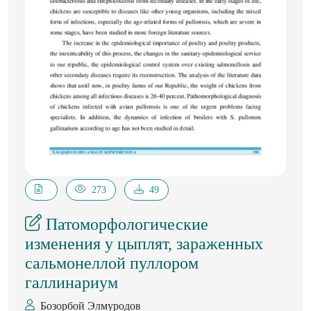
273
49
Патоморфологические
изменения у цыплят, зараженных
сальмонеллой пуллором
галлинариум
Бозорбой Элмуродов