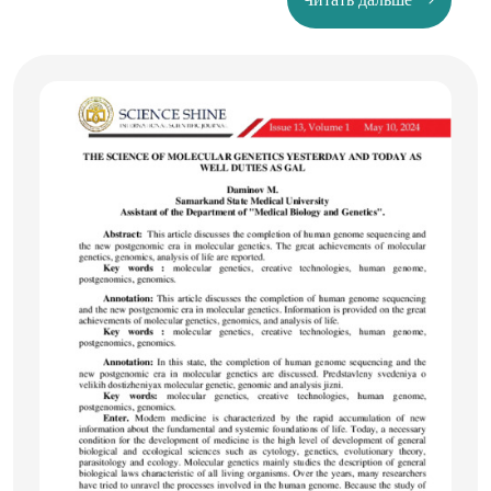
2020-2022 гг. в данные поликлиники обратились 593
ребенка в возрасте от 1 до 17 лет с подтвержденным
COVID-19 (методом ПЦР диагностики мазка из
носоглотки или иммуноферментным анализом (ИФА)
крови IgM COVID-19). Проведено углубленное
обследование 253 детей (проспективное
исследование), перенесших инфекцию Covid в
течение предыдущих 6 месяцев, проведенное на базе
детского диагностического центра г. Ташкента. В
результате установлено, что частота постковидного
синдрома среди детей составляет 65,6%. При
дальнейшей диагностике установлено, что у детей
состояние постковидного синдрома проявляется в
18,7% как кардиальный вариант, в 15,1% как
гастроинтестинальный вариант, в 15,4% как
респираторный вариант, а в 28,3% случаев -
смешанные варианты постковидного синдрома.
Установлен дисбаланс как электролитов, так и
витаминов В6, С и D, что может свидетельствовать о