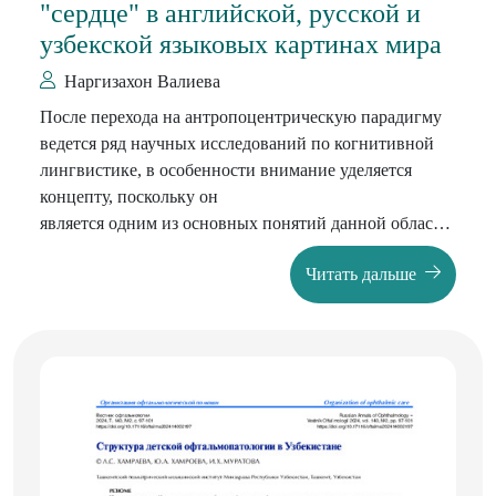
"сердце" в английской, русской и
узбекской языковых картинах мира
Наргизахон Валиева
После перехода на антропоцентрическую парадигму
ведется ряд научных исследований по когнитивной
лингвистике, в особенности внимание уделяется
концепту, поскольку он
является одним из основных понятий данной области
лингвистики. Статья посвящена сопоставительному
Читать дальше
анализу
вербализации концепта «сердце» в английском,
русском и
узбекском языках. Автором статьи описаны значения
и
особенности термина «концепт» с точки зрения
иностранных и
национальных ученых-лингвистов, также были
выявлены