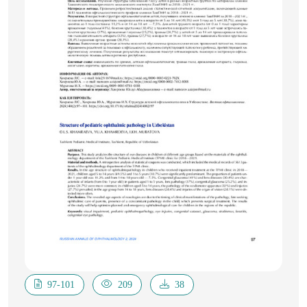
особенности структуры концепта. Исследование
вербализации
концепта проводилось на материале
лексикографических
данных, приведенных в толковых и фразеологических
словарях
английского, русского и узбекского языков.
Когнитивная карта
концепта «сердце» была сделана на базе структуры
концепта,
приведенного учеными-когнитивистами.
Актуальность темы
работы обусловлена тем, что работа выполнена в
рамках нового
антропоцентрического лингвистического
направления —
когнитивной лингвистики и значимостью
97-101
209
38
сравнительносопоставительного изучения языков с