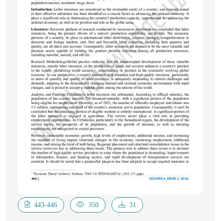
443-446
350
31