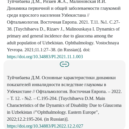
Туйчибаева Д.М., Ризаев Ж.А., Малиновская И.И.
Динамика первичной и общей заболеваемости глаукомой
среди взрослого населения Узбекистана //
Офтальмология. Восточная Европа. 2021. Т.11. №1. С.27-
38. [Tuychibaeva D., Rizaev J., Malinouskaya I. Dynamics of
primary and general incidence due to glaucoma among the
adult population of Uzbekistan. Ophthalmology. Vostochnaya
Yevropa. 2021;11.1:27–38. (in Russian)]. doi:
https://doi.org/10.34883/PI.2021.11.1.003
Туйчибаева Д.М. Основные характеристики динамики
показателей инвалидности вследствие глаукомы в
Узбекистане // Офтальмология. Восточная Европа. – 2022.
– Т. 12. - №2. – С.195-204. [Tuychibaeva D.M. Main
Characteristics of the Dynamics of Disability Due to Glaucoma
in Uzbekistan //"Ophthalmology. Eastern Europe",
2022;12.2:195-204. (in Russian)].
https://doi.org/10.34883/PI.2022.12.2.027