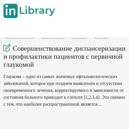
13-02-2023
113-114
70
19
Совершенствование диспансеризации
и профилактики пациентов с первичной
глаукомой
Глаукома – одно из самых значимых офтальмологических
заболеваний, которое при позднем выявлении и отсутствии
своевременного лечения, корректируемого в зависимости от
состояния больного приводит к слепоте [1,2,3,4]. Это связано
с тем, что наиболее распространенной является
открытоугольная форма глаукомы, протекающая в
большинстве случаев без каких-либо субъективных
проявлений и незаметно для самого человека. По данным