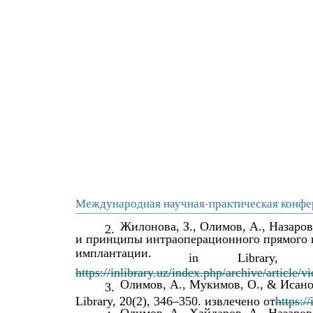
Международная научная-практическая конфе
Жилонова, З., Олимов, А., Назаров
2.
и принципы интраоперационного прямого 
имплантации.
in
Library,
https://inlibrary.uz/index.php/archive/article/
Олимов, А., Мукимов, О., & Исано
3.
Library, 20(2), 346–350. извлечено от
https:/
Олимов, А., Хайдаров, А., Назаров