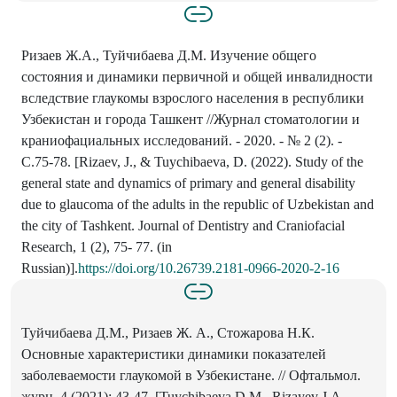
Ризаев Ж.А., Туйчибаева Д.М. Изучение общего
состояния и динамики первичной и общей инвалидности
вследствие глаукомы взрослого населения в республики
Узбекистан и города Ташкент //Журнал стоматологии и
краниофациальных исследований. - 2020. - № 2 (2). -
С.75-78. [Rizaev, J., & Tuychibaeva, D. (2022). Study of the
general state and dynamics of primary and general disability
due to glaucoma of the adults in the republic of Uzbekistan and
the city of Tashkent. Journal of Dentistry and Craniofacial
Research, 1 (2), 75- 77. (in
Russian)].
https://doi.org/10.26739.2181-0966-2020-2-16
Туйчибаева Д.М., Ризаев Ж. А., Стожарова Н.К.
Основные характеристики динамики показателей
заболеваемости глаукомой в Узбекистане. // Офтальмол.
журн. 4 (2021): 43-47. [Tuychibaeva D.M., Rizayev J.A.,