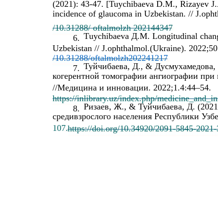
(2021): 43-47. [Tuychibaeva D.M., Rizayev J.
incidence of glaucoma in Uzbekistan. // J.oph
/10.31288/ oftalmolzh 202144347
Тuychibaeva Д.M. Longitudinal change
6.
Uzbekistan // J.ophthalmol.(Ukraine). 2022;50
/10.31288/oftalmolzh202241217
Туйчибаева, Д., & Дусмухамедова,
7.
когерентной томографии ангиографии при 
//Медицина и инновации. 2022;1.4:44–54.
https://inlibrary.uz/index.php/medicine_and_in
Ризаев, Ж., & Туйчибаева, Д. (202
8.
средивзрослого населения Республики Узбек
107.
https://doi.org/10.34920/2091-5845-2021-