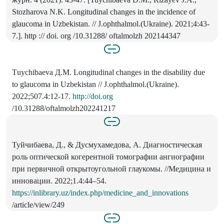
Stozharova N.K. Longitudinal changes in the incidence of
glaucoma in Uzbekistan. // J.ophthalmol.(Ukraine). 2021;4:43-
7.]. http :// doi. org /10.31288/ oftalmolzh 202144347
Тuychibaeva Д.M. Longitudinal changes in the disability due
to glaucoma in Uzbekistan // J.ophthalmol.(Ukraine).
2022;507.4:12-17.
http://doi.org
/10.31288/oftalmolzh202241217
Туйчибаева, Д., & Дусмухамедова, А. Диагностическая
роль оптической когерентной томографии ангиографии
при первичной открытоугольной глаукомы. //Медицина и
инновации. 2022;1.4:44–54.
https://inlibrary.uz/index.php/medicine_and_innovations
/article/view/249