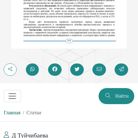
Найти
Главная
Статьи
Д Туйчибаева