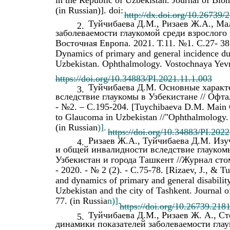
(in Russian)]. doi:
http://dx.doi.org/10.26739
Туйчибаева Д.М., Ризаев Ж.А., М
2.
заболеваемости глаукомой среди взрослого
Восточная Европа. 2021. Т.11. №1. С.27- 38.
Dynamics of primary and general incidence du
Uzbekistan. Ophthalmology. Vostochnaya Yevro
https://doi.org/10.34883/PI.2021.11.1.003
Туйчибаева Д.М. Основные характ
3.
вследствие глаукомы в Узбекистане // Офтал
- №2. – С.195-204. [Tuychibaeva D.M. Main Ch
to Glaucoma in Uzbekistan //"Ophthalmology.
(in Russian
)].
https://doi.org/10.34883/PI.202
Ризаев Ж.А., Туйчибаева Д.М. Из
4.
и общей инвалидности вследствие глауком
Узбекистан и города Ташкент //Журнал ст
- 2020. - № 2 (2). - С.75-78. [Rizaev, J., & T
and dynamics of primary and general disability
Uzbekistan and the city of Tashkent. Journal o
77. (in Russia
n)].
https://doi.org/10.26739.21
Туйчибаева Д.М., Ризаев Ж. А., С
5.
динамики показателей заболеваемости глау