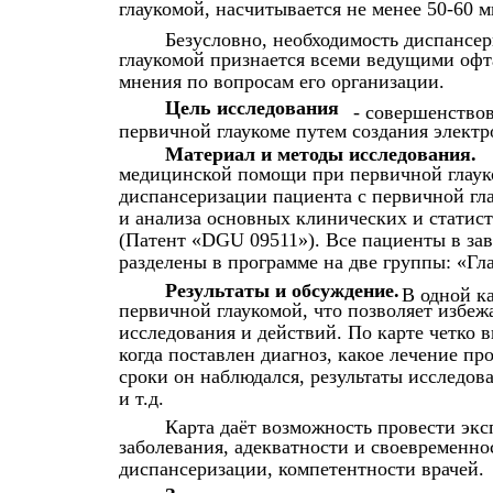
глаукомой, насчитывается не менее 50-60 м
Безусловно, необходимость диспансе
глаукомой признается всеми ведущими офт
мнения по вопросам его организации.
Цель исследования
- совершенство
первичной глаукоме путем создания элект
Материал и методы исследования.
медицинской помощи при первичной глауко
диспансеризации пациента с первичной гл
и анализа основных клинических и статист
(Патент «DGU 09511»). Все пациенты в зав
разделены в программе на две группы: «Гл
Результаты и обсуждение.
В одной к
первичной глаукомой, что позволяет избе
исследования и действий. По карте четко 
когда поставлен диагноз, какое лечение про
сроки он наблюдался, результаты исследова
и т.д.
Карта даёт возможность провести эк
заболевания, адекватности и своевременно
диспансеризации, компетентности врачей.