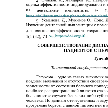
4.
оценка эффективности индивидуальной и 
на
дентальные
имплантаты.
in
L
https://inlibrary.uz/index.php/archive/article/
Усманова, Д., Мукимoв O., Лопс, Д
5.
Изучение дентальной имплантации c помощ
для повышения эффективности сохранения з
https://doi.org/10
1(1 (82), 73–
76.
СОВЕРШЕНСТВОВАНИЕ ДИСПА
ПАЦИЕНТОВ С ПЕ
Туйчиб
Ташкентский государственн
Глаукома – одно из самых значимых о
позднем выявлении и отсутствии своеврем
зависимости от состояния больного приводит
наиболее распространенной является откр
большинстве случаев без каких-либо субъе
человека. По данным отечественных и зар
программы борьбы с данной патологией в 