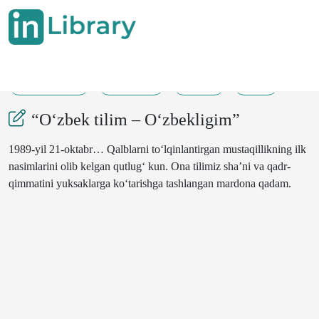
16-03-2023
200-203
136
92
“O‘zbek tilim – O‘zbekligim”
1989-yil 21-oktabr… Qalblarni to‘lqinlantirgan mustaqillikning ilk
nasimlarini olib kelgan qutlug‘ kun. Ona tilimiz sha’ni va qadr-
qimmatini yuksaklarga ko‘tarishga tashlangan mardona qadam.