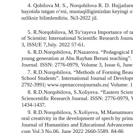
4. Qobilova M. S., Norqobilova R. D. Hujjatlarni
hayotida tutgan o‘rni, mustaqilligimizdan keyingi o
uzliksiz bilimlendiriu. №3-2022 jil.
5. R.Norqobilova, M.To‘rayeva Importance of ta
of Scientist: International Scientiﬁc Research J
3, ISSUE 7,July. 2022 57-61.
6. R.D.Norqobilova, P.Nazarova. “Pedagogical Po
young generation at Abu Rayhan Beruni teaching”.
Journal. ISSN: 2776-0979, Volume 3, Issue 6, Jun
7. R.D.Norqobilova. “Methods of Forming Beauti
School Students”. International Journal of Develop
2792-3991| www.openaccessjournals.eu| Volume: 1 
8. R.D.Norqobilova, S.Xoliyeva. “Eastern Scien
Sciencentiﬁc Research Journal. ISSN: 2776-0979, V
1434-1437.
9. R.D.Norqobilova, S.Xoliyeva, M.Mamatmurod
oral creativity in the development of spech by pri
Journal of Humanities and Educational Advancement
com Vol.3 No.06, June 2022 2660-5589. 84-86