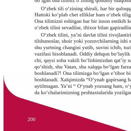
bo‘lgan ona tilimiz o‘zining qonuniy maqomi
O‘zbek tili o‘zining shirali, har bir quloqq
Hattoki ko‘plab chet elliklar ham o‘zbek tili
Ona tilimizni eshitgan har bir inson entikib k
o‘zbek tilini sevadilar, iftixor bilan gapiradila
O‘zbek tilini, ya’ni davlat tilini rivojlant
tilshunoslar, shoir yoki yozuvchilarning ishi
shu yurtning changini yutib, suvini ichib, tuz
vazifasi hisoblanadi. Oddiy dehqon bo‘laylik
chi, qaysi soha vakili bo‘lishimizdan qat’iy na
qo‘shish, shu Vatan, shu xalqqa bo‘lgan farz
boshlanadi?! Ona tilimizga bo‘lgan e’tibor b
boshlanadi. Xalqimizda “O‘ynab gapirsang h
aytilmagan. Ya’ni “ O‘ynab yozsang ham, o‘
da ko‘chalarimizning peshtaxtalarida yozilgan
200