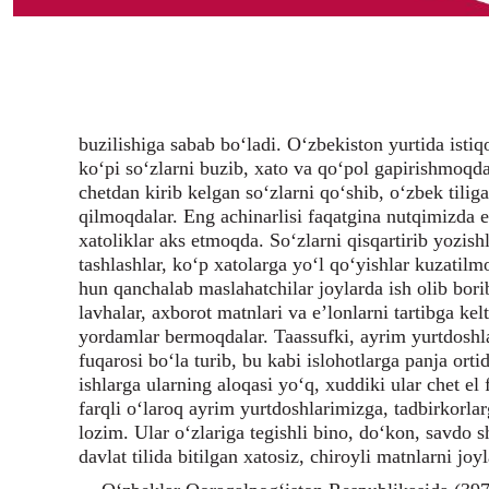
buzilishiga sabab bo‘ladi. O‘zbekiston yurtida isti
ko‘pi so‘zlarni buzib, xato va qo‘pol gapirishmoq
chetdan kirib kelgan so‘zlarni qo‘shib, o‘zbek tili
qilmoqdalar. Eng achinarlisi faqatgina nutqimizda
xatoliklar aks etmoqda. So‘zlarni qisqartirib yozishla
tashlashlar, ko‘p xatolarga yo‘l qo‘yishlar kuzatilmo
hun qanchalab maslahatchilar joylarda ish olib borib
lavhalar, axborot matnlari va e’lonlarni tartibga kel
yordamlar bermoqdalar. Taassufki, ayrim yurtdoshla
fuqarosi bo‘la turib, bu kabi islohotlarga panja or
ishlarga ularning aloqasi yo‘q, xuddiki ular chet e
farqli o‘laroq ayrim yurtdoshlarimizga, tadbirkorla
lozim. Ular o‘zlariga tegishli bino, do‘kon, savdo
davlat tilida bitilgan xatosiz, chiroyli matnlarni joy