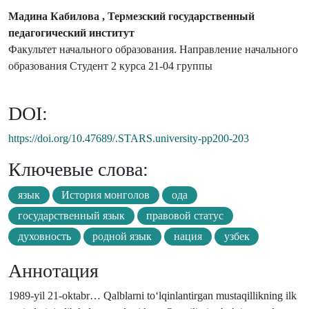
Мадина Кабилова , Термезский государственный
педагогический институт
Факультет начального образования. Направление начального
образования Студент 2 курса 21-04 группы
DOI:
https://doi.org/10.47689/.STARS.university-pp200-203
Ключевые слова:
язык
История монголов
ода
государственный язык
правовой статус
духовность
родной язык
нация
узбек
Аннотация
1989-yil 21-oktabr… Qalblarni to‘lqinlantirgan mustaqillikning ilk