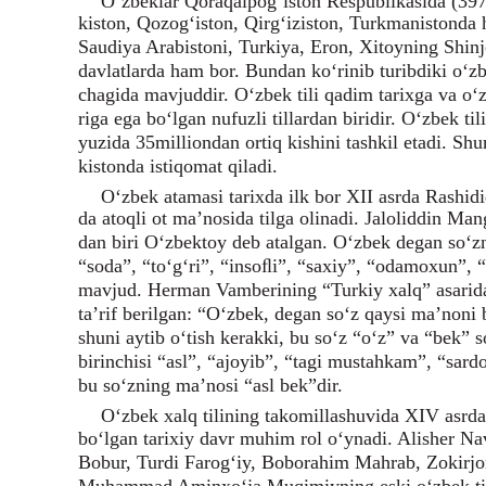
O‘zbeklar Qoraqalpog‘iston Respublikasida (397
kiston, Qozog‘iston, Qirg‘iziston, Turkmanistonda 
Saudiya Arabistoni, Turkiya, Eron, Xitoyning Shinj
davlatlarda ham bor. Bundan ko‘rinib turibdiki o‘z
chagida mavjuddir. O‘zbek tili qadim tarixga va o‘
riga ega bo‘lgan nufuzli tillardan biridir. O‘zbek ti
yuzida 35milliondan ortiq kishini tashkil etadi. Sh
kistonda istiqomat qiladi.
O‘zbek atamasi tarixda ilk bor XII asrda Rashidi
da atoqli ot ma’nosida tilga olinadi. Jaloliddin Man
dan biri O‘zbektoy deb atalgan. O‘zbek degan so‘zn
“soda”, “to‘g‘ri”, “insoﬂi”, “saxiy”, “odamoxun”, “
mavjud. Herman Vamberining “Turkiy xalq” asarida
ta’rif berilgan: “O‘zbek, degan so‘z qaysi ma’noni 
shuni aytib o‘tish kerakki, bu so‘z “o‘z” va “bek” s
birinchisi “asl”, “ajoyib”, “tagi mustahkam”, “sard
bu so‘zning ma’nosi “asl bek”dir.
O‘zbek xalq tilining takomillashuvida XIV asrd
bo‘lgan tarixiy davr muhim rol o‘ynadi. Alisher 
Bobur, Turdi Farog‘iy, Boborahim Mahrab, Zokirj
Muhammad Aminxo‘ja Muqimiyning eski o‘zbek tili