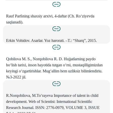
Rauf Parﬁning shaxsiy arxivi, 4-daftar (Ch. Ro‘ziyevda
saqlanadi).
Erkin Vohidov. Asarlar. Yoz harorati. –T.: “Sharq”, 2015.
Qobilova M. S., Norqobilova R. D. Hujjatlarning paydo
bo‘lish tarixi, inson hayotida tutgan o‘rni, mustaqilligimizdan
keyingi o‘zgartirishlar. Mug‘allim hem uzliksiz bilimlendiriu.
№3-2022 jil.
R.Norqobilova, M.To‘rayeva Importance of talent in child
development. Web of Scientist: International Scientiﬁc
Research Journal. ISSN: 2776-0979, VOLUME 3, ISSUE