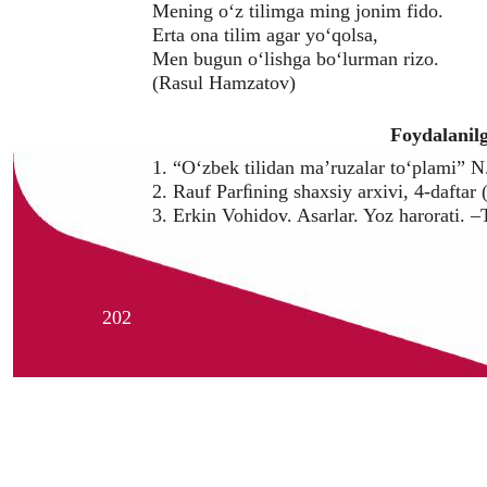
Mening o‘z tilimga ming jonim fido.
Erta ona tilim agar yo‘qolsa,
Men bugun o‘lishga bo‘lurman rizo.
(Rasul Hamzatov)
Foydalanilg
1. “O‘zbek tilidan ma’ruzalar to‘plami”
2. Rauf Parﬁning shaxsiy arxivi, 4-daftar
3. Erkin Vohidov. Asarlar. Yoz harorati. –
202