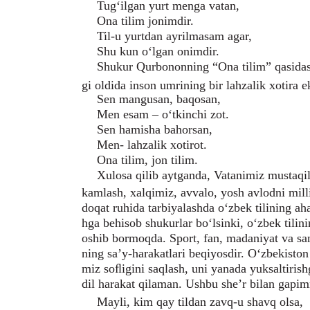
Tug‘ilgan yurt menga vatan,
Ona tilim jonimdir.
Til-u yurtdan ayrilmasam agar,
Shu kun o‘lgan onimdir.
Shukur Qurbononning “Ona tilim” qasidasi
gi oldida inson umrining bir lahzalik xotira e
Sen mangusan, baqosan,
Men esam – o‘tkinchi zot.
Sen hamisha bahorsan,
Men- lahzalik xotirot.
Ona tilim, jon tilim.
Xulosa qilib aytganda, Vatanimiz mustaqil
kamlash, xalqimiz, avvalo, yosh avlodni mill
doqat ruhida tarbiyalashda o‘zbek tilining ah
hga behisob shukurlar bo‘lsinki, o‘zbek tilini
oshib bormoqda. Sport, fan, madaniyat va san
ning sa’y-harakatlari beqiyosdir. O‘zbekiston
miz soﬂigini saqlash, uni yanada yuksaltiris
dil harakat qilaman. Ushbu she’r bilan gapim
Mayli, kim qay tildan zavq-u shavq olsa,