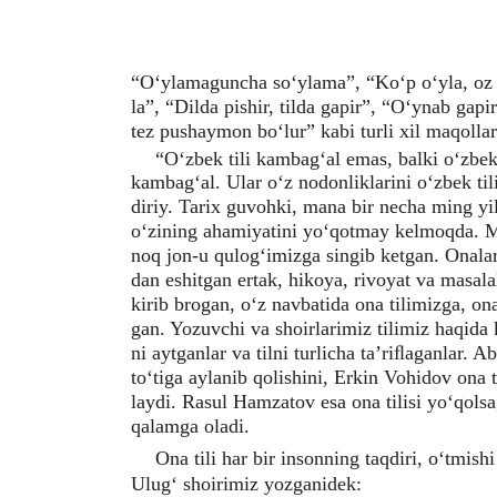
“O‘ylamaguncha so‘ylama”, “Ko‘p o‘yla, oz s
la”, “Dilda pishir, tilda gapir”, “O‘ynab gap
tez pushaymon bo‘lur” kabi turli xil maqolla
“O‘zbek tili kambag‘al emas, balki o‘zbek
kambag‘al. Ular o‘z nodonliklarini o‘zbek ti
diriy. Tarix guvohki, mana bir necha ming yi
o‘zining ahamiyatini yo‘qotmay kelmoqda. M
noq jon-u qulog‘imizga singib ketgan. Onalar
dan eshitgan ertak, hikoya, rivoyat va masala
kirib brogan, o‘z navbatida ona tilimizga, o
gan. Yozuvchi va shoirlarimiz tilimiz haqida
ni aytganlar va tilni turlicha ta’riﬂaganlar. A
to‘tiga aylanib qolishini, Erkin Vohidov ona t
laydi. Rasul Hamzatov esa ona tilisi yo‘qolsa
qalamga oladi.
Ona tili har bir insonning taqdiri, o‘tmish
Ulug‘ shoirimiz yozganidek: