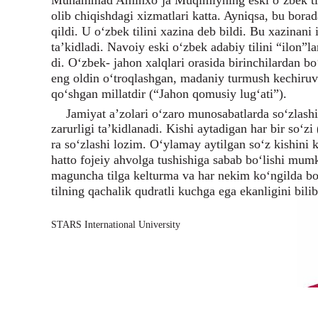
olib chiqishdagi xizmatlari katta. Ayniqsa, bu bora
qildi. U o‘zbek tilini xazina deb bildi. Bu xazinani 
ta’kidladi. Navoiy eski o‘zbek adabiy tilini “ilon”l
di. O‘zbek- jahon xalqlari orasida birinchilardan bo‘
eng oldin o‘troqlashgan, madaniy turmush kechiruvch
qo‘shgan millatdir (“Jahon qomusiy lug‘ati”).
Jamiyat a’zolari o‘zaro munosabatlarda so‘zlashis
zarurligi ta’kidlanadi. Kishi aytadigan har bir so‘zi
ra so‘zlashi lozim. O‘ylamay aytilgan so‘z kishini k
hatto fojeiy ahvolga tushishiga sabab bo‘lishi mumk
maguncha tilga kelturma va har nekim ko‘ngilda bo
tilning qachalik qudratli kuchga ega ekanligini bi
STARS International University