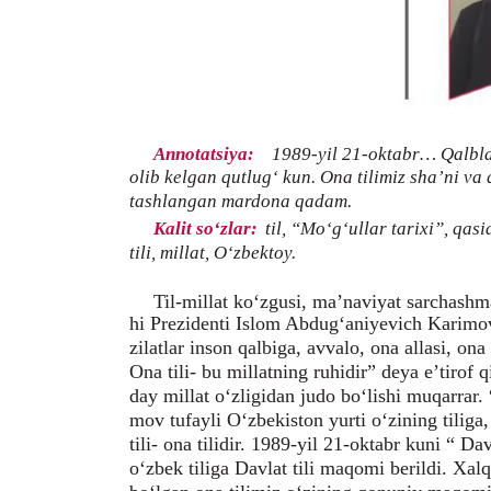
Annotatsiya:
1989-yil 21-oktabr… Qalblar
olib kelgan qutlug‘ kun. Ona tilimiz sha’ni v
tashlangan mardona qadam.
Kalit so‘zlar:
til, “Mo‘g‘ullar tarixi”, qas
tili, millat, O‘zbektoy.
Til-millat ko‘zgusi, ma’naviyat sarchashm
hi Prezidenti Islom Abdug‘aniyevich Karimov 
zilatlar inson qalbiga, avvalo, ona allasi, ona 
Ona tili- bu millatning ruhidir” deya e’tirof 
day millat o‘zligidan judo bo‘lishi muqarrar.
mov tufayli O‘zbekiston yurti o‘zining tiliga,
tili- ona tilidir. 1989-yil 21-oktabr kuni “ Da
o‘zbek tiliga Davlat tili maqomi berildi. Xal