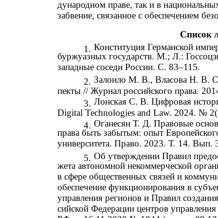
дународном праве, так и в национальны
забвение, связанное с обеспечением бе
Список 
Конституция Германской импери
1.
буржуазных государств. М.; Л.: Госсоцэ
западные соседи России. С. 83–115.
Залоило М. В., Власова Н. В. 
2.
пекты // Журнал российского права. 201
Лонская С. В. Цифровая история
3.
Digital Technologies and Law. 2024. № 
Оганесян Т. Д. Правовые осно
4.
права быть забытым: опыт Европейского
университета. Право. 2023. Т. 14. Вып. 
Об утверждении Правил предос
5.
жета автономной некоммерческой орган
в сфере общественных связей и коммун
обеспечение функционирования в субъе
управления регионов и Правил создания
сийской Федерации центров управления