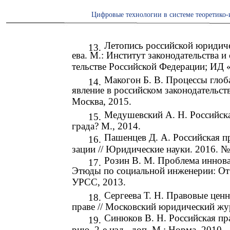
Цифровые технологии в системе теоретико-
Летопись российской юридическ
13.
ева. М.: Институт законодательства 
тельстве Российской Федерации; ИД «
Макогон Б. В. Процессы глоб
14.
явление в российском законодательств
Москва, 2015.
Медушевский А. Н. Российска
15.
града? М., 2014.
Пашенцев Д. А. Российская п
16.
зации // Юридические науки. 2016. №
Розин В. М. Проблема иннова
17.
Этюды по социальной инженерии: От 
УРСС, 2013.
Сергеева Т. Н. Правовые цен
18.
праве // Московский юридический жу
Синюков В. Н. Российская пр
19.
рию. 2-е изд., доп. М.: Норма, 2010.