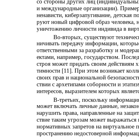
со стороны других лиц (индивидуальных
и международные организации). Примеро
ненависти, киберзапугивание, детская п
руют новый цифровой образ человека, 
уничтожению личности индивида в вирт
Во-вторых, существуют техничес
ничивать передачу информации, которые
ответственными за разработку и модера
ектами, например, государством. После
строя может придать своим действиям ха
тимности [11]. При этом возникает кол
своих прав и национальной безопасность
ствии с архетипами соборности и этати
интересов, выразителем которых являетс
В-третьих, поскольку информаци
может включать личные данные, незако
нарушить права, направленные на защит
ствие таким угрозам может выражаться 
нормативных запретов на виртуальное п
пространению недостоверной информац