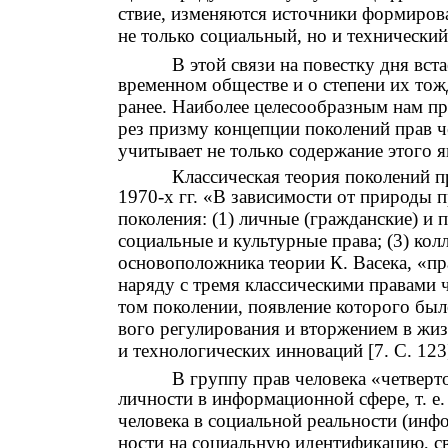
ствие, изменяются источники формиров
не только социальный, но и технический
В этой связи на повестку дня вста
временном обществе и о степени их то
ранее. Наиболее целесообразным нам пре
рез призму концепции поколений прав ч
учитывает не только содержание этого я
Классическая теория поколений п
1970-х гг. «В зависимости от природы п
поколения: (1) личные (гражданские) и п
социальные и культурные права; (3) кол
основоположника теории К. Васека, «пра
наряду с тремя классическими правами ч
том поколении, появление которого бы
вого регулирования и вторжением в жиз
и технологических инноваций [7. С. 123
В группу прав человека «четверт
личности в информационной сфере, т. е
человека в социальной реальности (инф
ности на социальную идентификацию, с