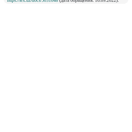
https://lex.uz/docs/5031048
(дата обращения: 16.09.2022).