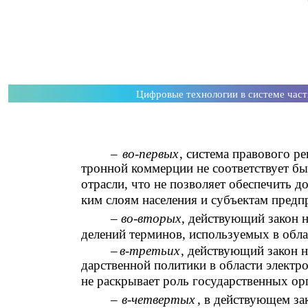
Цифровые технологии в системе час
–
во-первых
, система правового р
тронной коммерции не соответствует б
отрасли, что не позволяет обеспечить 
ким слоям населения и субъектам предп
–
во-вторых
, действующий закон н
делений терминов, используемых в обл
–
в-третьих
, действующий закон 
дарственной политики в области электр
не раскрывает роль государственных ор
–
в-четвертых
, в действующем за