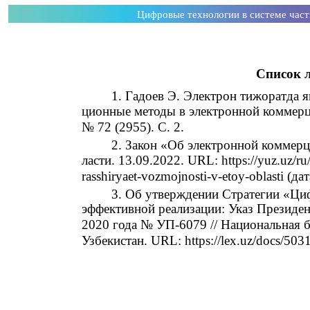
Цифровые технологии в системе час
Список 
1. Гадоев Э. Электрон тижоратда 
ционные методы в электронной коммерци
№ 72 (2955). С. 2.
2. Закон «Об электронной коммерц
ласти. 13.09.2022. URL: https://yuz.uz/r
rasshiryaet-vozmojnosti-v-etoy-oblasti (д
3. Об утверждении Стратегии «Циф
эффективной реализации: Указ Президен
2020 года № УП-6079 // Национальная б
Узбекистан. URL: https://lex.uz/docs/50