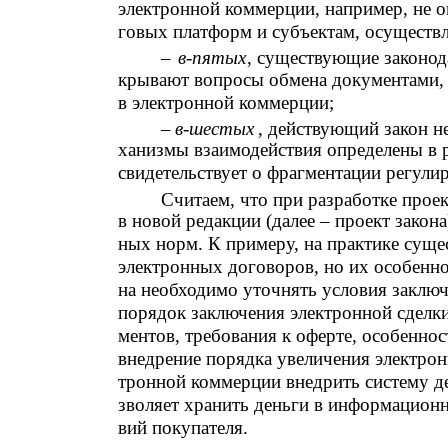
электронной коммерции, например, не о
говых платформ и субъектам, осуществ
–
в-пятых
, существующие законод
крывают вопросы обмена документами, 
в электронной коммерции;
–
в-шестых
, действующий закон н
ханизмы взаимодействия определены в р
свидетельствует о фрагментации регули
Считаем, что при разработке прое
в новой редакции (далее – проект закон
ных норм. К примеру, на практике сущ
электронных договоров, но их особенно
на необходимо уточнять условия заклю
порядок заключения электронной сделк
ментов, требования к оферте, особенно
внедрение порядка увеличения электрон
тронной коммерции внедрить систему де
зволяет хранить деньги в информационн
вий покупателя.