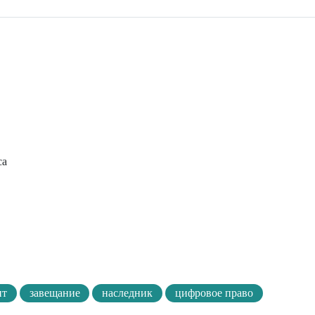
са
нт
завещание
наследник
цифровое право