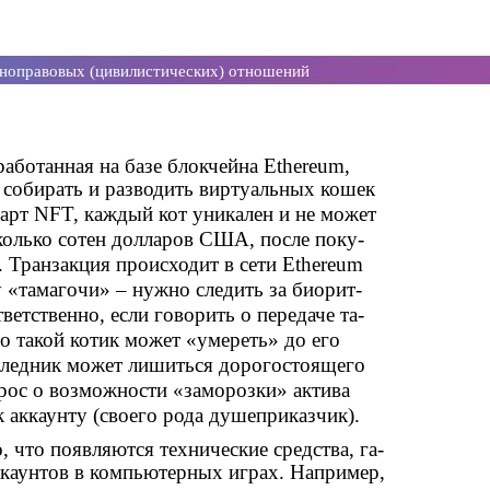
тноправовых (цивилистических) отношений
зработанная на базе блокчейна Ethereum,
, собирать и разводить виртуальных кошек
арт NFT, каждый кот уникален и не может
колько сотен долларов США, после поку-
. Транзакция происходит в сети Ethereum
у «тамагочи» – нужно следить за биорит-
ветственно, если говорить о передаче та-
 то такой котик может «умереть» до его
аследник может лишиться дорогостоящего
прос о возможности «заморозки» актива
 аккаунту (своего рода душеприказчик).
, что появляются технические средства, га-
ккаунтов в компьютерных играх. Например,