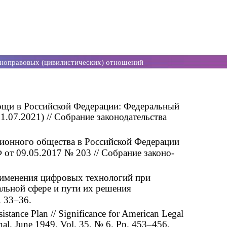
тноправовых (цивилистических) отношений
ощи в Российской Федерации: Федеральный
1.07.2021) // Собрание законодательства
ционного общества в Российской Федерации
 от 09.05.2017 № 203 // Собрание законо-
рименения цифровых технологий при
альной сфере и пути их решения
. 33–36.
istance Plan // Significance for American Legal
rnal. June 1949. Vol. 35, № 6. Pp. 453–456,