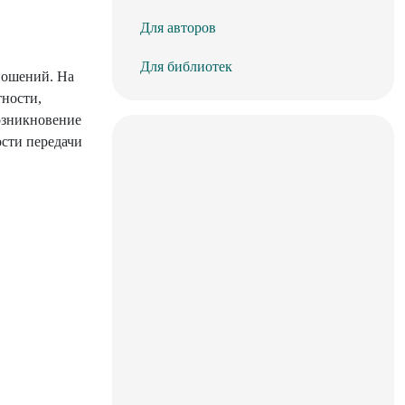
Для авторов
Для библиотек
ношений. На
тности,
возникновение
ости передачи