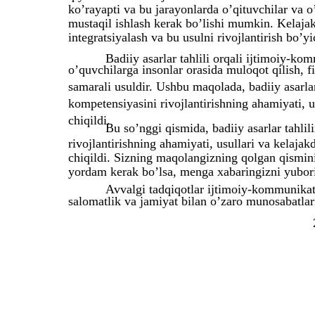
ko’rayapti va bu jarayonlarda o’qituvchilar va o
mustaqil ishlash kerak bo’lishi mumkin. Kelajakd
integratsiyalash va bu usulni rivojlantirish bo’y
Badiiy asarlar tahlili orqali ijtimoiy-ko
o’quvchilarga insonlar orasida muloqot qilish, f
samarali usuldir. Ushbu maqolada, badiiy asarlar
kompetensiyasini rivojlantirishning ahamiyati, u
chiqildi.
Bu so’nggi qismida, badiiy asarlar tahli
rivojlantirishning ahamiyati, usullari va kelajak
chiqildi. Sizning maqolangizning qolgan qismi
yordam kerak bo’lsa, menga xabaringizni yubor
Avvalgi tadqiqotlar ijtimoiy-kommunika
salomatlik va jamiyat bilan o’zaro munosabatlarn