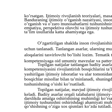
ko’rsatgan. Ijtimoiy rivojlanish teoriyalari, ma
Banduraning ijtimoiy o’rganish nazariyasi, inso
o’rganish va o’zaro munosabatlarni tushunishning
empatiya, perspektiva oluvchi va ijtimoiy tush
ta’lim usullarida katta ahamiyatga ega.
O’zgartirilgan shaklda inson rivojlanishini
uchun tanlanadi. Tanlangan asarlar, ularning mu
aloqalarini tasvirlovchi bo’lishi lozim. Tematik
kompetensiyaga oid umumiy mavzular va pattern
Topilgan natijalar tanlangan badiiy asarl
kompetensiyasini rivojlantirish bosqichlarini ta
yashirilgan ijtimoiy ishoratlar va ular tomonidan
bosqichlar misollar bilan ta’minlanadi, shunin
tushunishning o’sishi ko’rsatiladi.
Topilgan natijalar, mavjud ijtimoiy rivoj
keladi. Badiiy asarlar orqali talabalarni ijtimo
darslikda amalga oshirishining muhimligi ko’rs
ijtimoiy tushunishni oshirishdagi ahamiyati muh
qo’shishning o’ziga xos qismlari ko’zda tutiladi.