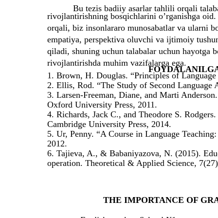
Bu tezis badiiy asarlar tahlili orqali ta
rivojlantirishning bosqichlarini o’rganishga oid.
orqali, biz insonlararo munosabatlar va ularni b
empatiya, perspektiva oluvchi va ijtimoiy tushu
qiladi, shuning uchun talabalar uchun hayotga 
rivojlantirishda muhim vazifalarga ega.
FOYDALANILGA
1. Brown, H. Douglas. “Principles of Language
2. Ellis, Rod. “The Study of Second Language A
3. Larsen-Freeman, Diane, and Marti Anderson.
Oxford University Press, 2011.
4. Richards, Jack C., and Theodore S. Rodgers
Cambridge University Press, 2014.
5. Ur, Penny. “A Course in Language Teaching:
2012.
6. Tajieva, A., & Babaniyazova, N. (2015). Educ
operation. Theoretical & Applied Science, 7(27
THE IMPORTANCE OF GR