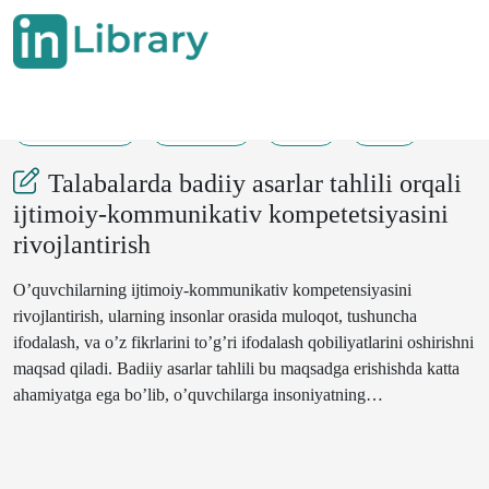
16-05-2024
231-232
57
25
Talabalarda badiiy asarlar tahlili orqali
ijtimoiy-kommunikativ kompetetsiyasini
rivojlantirish
O’quvchilarning ijtimoiy-kommunikativ kompetensiyasini
rivojlantirish, ularning insonlar orasida muloqot, tushuncha
ifodalash, va o’z fikrlarini to’g’ri ifodalash qobiliyatlarini oshirishni
maqsad qiladi. Badiiy asarlar tahlili bu maqsadga erishishda katta
ahamiyatga ega bo’lib, o’quvchilarga insoniyatning
murakkabligini, ta’siri va ko’rsatishini o’rganishga imkon beradi.