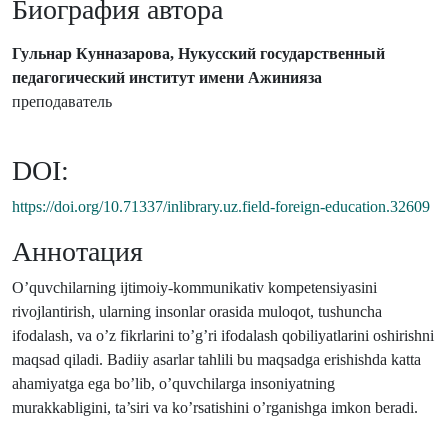
Биография автора
Гульнар Кунназарова, Нукусский государственный
педагогический институт имени Ажинияза
преподаватель
DOI:
https://doi.org/10.71337/inlibrary.uz.field-foreign-education.32609
Аннотация
O’quvchilarning ijtimoiy-kommunikativ kompetensiyasini
rivojlantirish, ularning insonlar orasida muloqot, tushuncha
ifodalash, va o’z fikrlarini to’g’ri ifodalash qobiliyatlarini oshirishni
maqsad qiladi. Badiiy asarlar tahlili bu maqsadga erishishda katta
ahamiyatga ega bo’lib, o’quvchilarga insoniyatning
murakkabligini, ta’siri va ko’rsatishini o’rganishga imkon beradi.