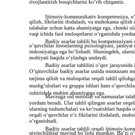
rivojlantirish bosqichlarini ko’rib chiqamiz.
Ijtimoiy-kommunikativ kompetensiya, o’q
qilish, fikrlarini ifodalash, va muhokama qilish q
talabalar uchun katta ahamiyatga ega, chunki ula
vaqt ichida faol muloqotlarni o’rganishda yorda
Badiiy asarlar tahlili bu kompetensiyani o
o’quvchilar insonlarning psixologiyasi, jamiyat 
imkoniyatiga ega bo’lishadi. Shuningdek, ularni 
mohiyati haqida o’ylashga undaydi.
Badiiy asarlar tahlilini o’quv jarayonida
O’qituvchilar badiiy asarlar ustida muntazam mulo
tarjima qilish va muloqotlar orqali tahlil qilish
mashg’ulotlari va gruppa ishlari ham o’quvchil
oshirishda muhim ahamiyatga ega.
Mavzuga oid misollar va namunalar talaba
yordam beradi. Ular tahlil qilingan asarlar orqa
ularning tushunchalari va ko’rsatishlari haqida
orqali o’quvchilar o’z fikrlarini ifodalash, muh
o’rganishadi.
Badiiy asarlar tahlili orqali ijtimoiy-ko
qiyinchiliklar mavjud bo’lishi mumkin. Ba’zi o’qu