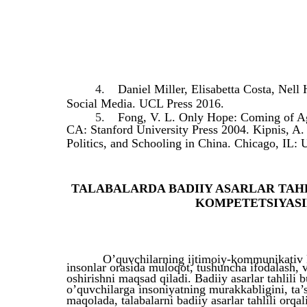
4.
Daniel Miller, Elisabetta Costa, N
Social Media. UCL Press 2016.
5.
Fong, V. L. Only Hope: Coming of Ag
CA: Stanford University Press 2004. Kipnis, A.
Politics, and Schooling in China. Chicago, IL: 
TALABALARDA BADIIY ASARLAR TAH
KOMPETETSIYASI
O’quvchilarning ijtimoiy-kommunikativ k
insonlar orasida muloqot, tushuncha ifodalash, va 
oshirishni maqsad qiladi. Badiiy asarlar tahlili
o’quvchilarga insoniyatning murakkabligini, ta’s
maqolada, talabalarni badiiy asarlar tahlili orq