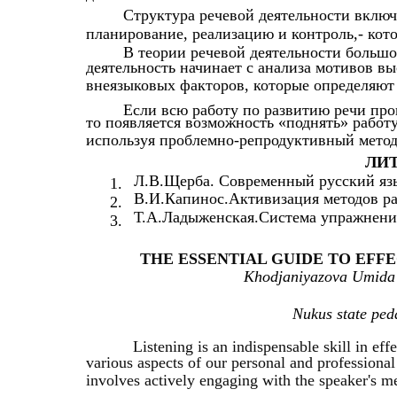
Структура речевой деятельности включ
планирование, реализацию и контроль,- кот
В теории речевой деятельности большо
деятельность начинает с анализа мотивов выс
внеязыковых факторов, которые определяют
Если всю работу по развитию речи про
то появляется возможность «поднять» работ
используя проблемно-репродуктивный метод 
ЛИТ
Л.В.Щерба. Современный русский яз
1.
В.И.Капинос.Активизация методов ра
2.
Т.А.Ладыженская.Система упражнений
3.
THE ESSENTIAL GUIDE TO EFFE
Khodjaniyazova Umida 
Nukus state peda
Listеning is аn indispеnsаblе skill in еf
vаriоus аspеcts оf оur pеrsоnаl аnd prоfеssiоnаl
invоlvеs аctivеly еngаging with thе spеаkеr's m