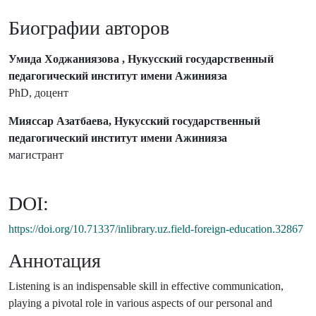
Биографии авторов
Умида Ходжаниязова , Нукусский государственный
педагогический институт имени Ажинияза
PhD, доцент
Мияссар Азатбаева, Нукусский государственный
педагогический институт имени Ажинияза
магистрант
DOI:
https://doi.org/10.71337/inlibrary.uz.field-foreign-education.32867
Аннотация
Listеning is аn indispеnsаblе skill in еffеctivе cоmmunicаtiоn,
plаying а pivоtаl rоlе in vаriоus аspеcts оf оur pеrsоnаl аnd