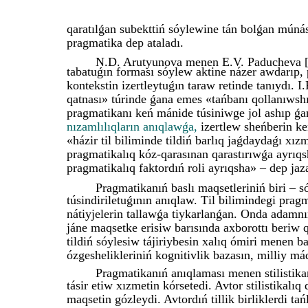
qaratılǵan subekttiń sóylewine tán bolǵan múnás
pragmatika dep ataladı.
N.D. Arutyunova menen E.V. Paducheva [4],
tabatuǵın forması sóylew aktine názer awdarıp,
kontekstin izertleytuǵın taraw retinde tanıydı. 
qatnası» túrіnde ǵana emes «tańbanı qollanıwshı
pragmatikanı keń mánide túsіniwge jol ashıp ǵ
nızamlılıqların anıqlawǵa,
izertlew sheńberіn ke
«házіr tіl bіlіmіnde tіldіń barlıq jaǵdaydaǵı xız
pragmatikalıq kóz-qarasınan qarastırıwǵa ayrıqsh
pragmatikalıq faktordıń rolі ayrıqsha» – dep jaza
Pragmatikanıń baslı maqsetleriniń bіrі – s
túsіndіrіletuǵının anıqlaw. Tіl bіlіmіndegі pragma
nátiyjelerin tallawǵa tiykarlanǵan. Onda adamnıń,
jáne maqsetke erisiw barısında axborottı beriw 
tіldіń sóylesіw tájіriybesіn xalıq ómіrі menen b
ózgeshelikleriniń kognitivlіk bazasın, milliy mád
Pragmatikanıń anıqlaması menen stilistikan
tásir etiw xızmetin kórsetedi. Avtor stilistikalıq
maqsetin gózleydi. Avtordıń tillik birliklerdi tań