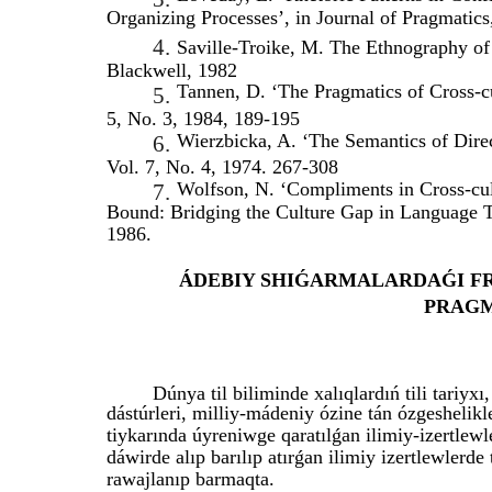
Organizing Processes’, in Journal of Pragmatics
4.
Saville-Troike, M. The Ethnography of
Blackwell, 1982
Tannen, D. ‘The Pragmatics of Cross-cu
5.
5, No. 3, 1984, 189-195
Wierzbicka, A. ‘The Semantics of Direct
6.
Vol. 7, No. 4, 1974. 267-308
Wolfson, N. ‘Compliments in Cross-cult
7.
Bound: Bridging the Culture Gap in Language 
1986.
ÁDEBIY SHIǴARMALARDAǴI FR
PRAGM
Dúnya til biliminde xalıqlardıń tili tariyxı
dástúrleri, milliy-mádeniy ózine tán ózgeshelik
tiykarında úyreniwge qaratılǵan ilimiy-izertle
dáwirde alıp barılıp atırǵan ilimiy izertlewlerde
rawajlanıp barmaqta.