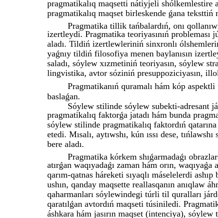
pragmatikalıq maqsetti nátiyjeli shólkemlestire a
pragmatikalıq maqset birleskende ǵana teksttiń
Pragmatika tillik tańbalardıń, onı qollanı
izertleydi. Pragmatika teoriyasınıń probleması júd
aladı. Tildiń izertlewleriniń sinxronlı ólshemler
yaǵnıy tildiń filosofiya menen baylanısın izertl
saladı, sóylew xızmetiniń teoriyasın, sóylew str
lingvistika, avtor sóziniń presuppoziciyasın, illo
Pragmatikanıń quramalı hám kóp aspektli 
baslaǵan.
Sóylew stilinde sóylew subekti-adresant já
pragmatikalıq faktorǵa jatadı hám bunda pragmat
sóylew stilinde pragmatikalıq faktordıń qatarına
etedi. Mısalı, aytıwshı, kún ıssı dese, tıńlawshı
bere aladı.
Pragmatika kórkem shıǵarmadaǵı obrazlard
atırǵan waqıyadaǵı zaman hám orın, waqıyaǵa avto
qarım-qatnas háreketi sıyaqlı máselelerdi ashıp 
ushın, qanday maqsette reallasqanın anıqlaw áh
qaharmanları sóylewindegi túrli til quralları já
qaratılǵan avtordıń maqseti túsiniledi. Pragmat
áshkara hám jasırın maqset (intenciya), sóylew 