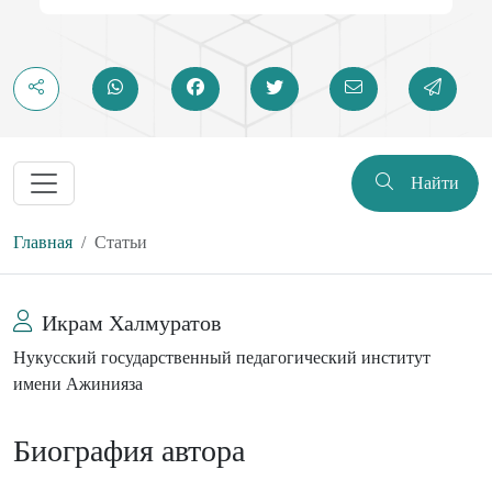
Найти
Главная
Статьи
Икрам Халмуратов
Нукусский государственный педагогический институт
имени Ажинияза
Биография автора