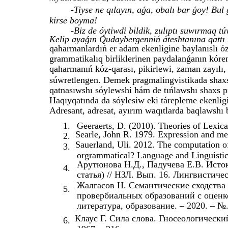
-Tiyse ne qılayın, aǵa, obalı bar ǵoy! Bul 
kirse boyma!
-Biz de óytiwdi bildik, zulıptı suwırmaq t
Kelip ayaǵın Qudaybergenniń áteshtanına qattı t
qaharmanlardıń er adam ekenligine baylanıslı ózg
grammatikalıq birliklerinen paydalanǵanın kórem
qaharmanıń kóz-qarası, pikirlewi, zaman zayılı,
súwretlengen. Demek pragmalingvistikada shaxs 
qatnasıwshı sóylewshi hám de tıńlawshı shaxs p
Haqıyqatında da sóylesiw eki tárepleme ekenlig
Adresant, adresat, ayırım waqıtlarda baqlawshı
1.
Geeraerts, D. (2010). Theories of Lexic
Searle, John R. 1979. Expression and m
2.
Sauerland, Uli. 2012. The computation of 
3.
orgrammatical? Language and Linguisti
Арутюнова Н.Д., Падучева Е.В. Исток
4.
статья) // НЗЛ. Вып. 16. Лингвистичес
Жалгасов Н. Семантические сходства 
5.
провербиальных образований с оценко
литература, образование. – 2020. – №. 
Клаус Г. Сила слова. Гносеологически
6.