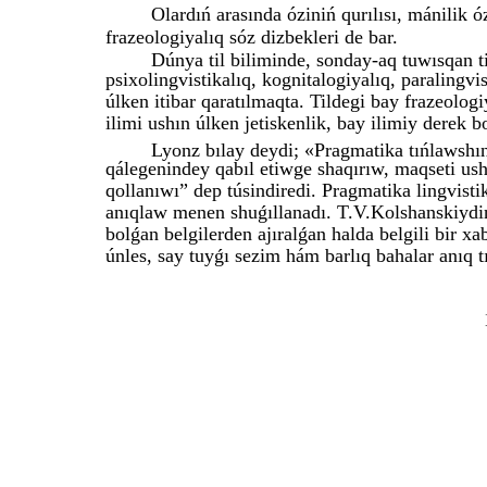
Olardıń arasında óziniń qurılısı, mánilik óz
frazeologiyalıq sóz dizbekleri de bar.
Dúnya til biliminde, sonday-aq tuwısqan t
psixolingvistikalıq, kognitalogiyalıq, paralingvi
úlken itibar qaratılmaqta. Tildegi bay frazeologi
ilimi ushın úlken jetiskenlik, bay ilimiy derek b
Lyonz bılay deydi; «Pragmatika tıńlawshını
qálegenindey qabıl etiwge shaqırıw, maqseti ush
qollanıwı” dep túsindiredi. Pragmatika lingvisti
anıqlaw menen shuǵıllanadı. T.V.Kolshanskiydiń
bolǵan belgilerden ajıralǵan halda belgili bir
únles, say tuyǵı sezim hám barlıq bahalar anıq t