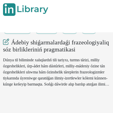
20-05-2024
177-179
70
36
Ádebiy shiǵarmalardaǵi frazeologiyaliq
sóz birlikleriniń pragmatikasi
Dúnya til biliminde xalıqlardıń tili tariyxı, turmıs tárizi, milliy
ózgeshelikleri, úrp-ádet hám dástúrleri, milliy-mádeniy ózine tán
ózgeshelikleri ulıwma hám ózinshelik táreplerin frazeologizmler
tiykarında úyreniwge qaratılǵan ilimiy-izertlewler kólemi kúnnen-
kúnge keńeyip barmaqta. Sońǵı dáwirde alıp barılıp atırǵan ilimiy
izertlewlerde tildiń pragmatikalıq ózgesheliklerin úyreniw baǵdarı
rawajlanıp barmaqta.