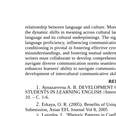
relationship between language and culture. Moreo
the dynamic shifts in meaning across cultural 
language and its cultural underpinnings. The si
language proficiency, influencing communication
conditioning is pivotal in fostering effective cr
misunderstandings, and fostering mutual underst
writers must collaborate to develop comprehensi
navigate diverse communication norms seamlessly
enhances learners' ability to navigate communicat
development of intercultural communicative skill
RE
1.
Aynazarovna A. B. DEVELOPMEN
STUDENTS IN LEARNING ENGLISH //Internation
10. – С. 1-6.
2.
Erkaya, O. R. (2005). Benefits of Usin
Submission, Asian EFL Journal Vol 8, 2005
Loveday, L. ‘Rhetoric Patterns in Confl
3.