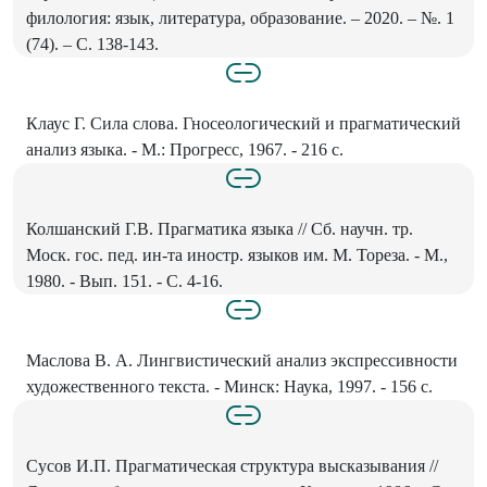
филология: язык, литература, образование. – 2020. – №. 1
(74). – С. 138-143.
Клаус Г. Сила слова. Гносеологический и прагматический
анализ языка. - М.: Прогресс, 1967. - 216 с.
Колшанский Г.В. Прагматика языка // Сб. научн. тр.
Моск. гос. пед. ин-та иностр. языков им. М. Тореза. - М.,
1980. - Вып. 151. - С. 4-16.
Маслова В. А. Лингвистический анализ экспрессивности
художественного текста. - Минск: Наука, 1997. - 156 с.
Сусов И.П. Прагматическая структура высказывания //