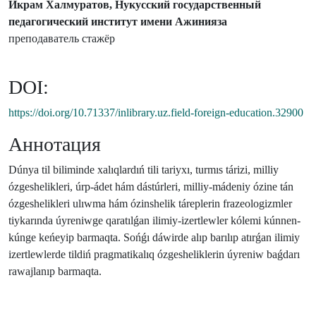
Икрам Халмуратов, Нукусский государственный
педагогический институт имени Ажинияза
преподаватель стажёр
DOI:
https://doi.org/10.71337/inlibrary.uz.field-foreign-education.32900
Аннотация
Dúnya til biliminde xalıqlardıń tili tariyxı, turmıs tárizi, milliy
ózgeshelikleri, úrp-ádet hám dástúrleri, milliy-mádeniy ózine tán
ózgeshelikleri ulıwma hám ózinshelik táreplerin frazeologizmler
tiykarında úyreniwge qaratılǵan ilimiy-izertlewler kólemi kúnnen-
kúnge keńeyip barmaqta. Sońǵı dáwirde alıp barılıp atırǵan ilimiy
izertlewlerde tildiń pragmatikalıq ózgesheliklerin úyreniw baǵdarı
rawajlanıp barmaqta.