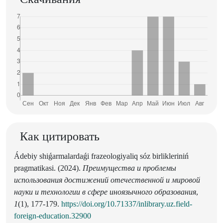
Как цитировать
Ádebiy shiǵarmalardaǵi frazeologiyaliq sóz birlikleriniń
pragmatikasi. (2024).
Преимущества и проблемы
использования достижений отечественной и мировой
науки и технологии в сфере иноязычного образования
,
1
(1), 177-179.
https://doi.org/10.71337/inlibrary.uz.field-
foreign-education.32900