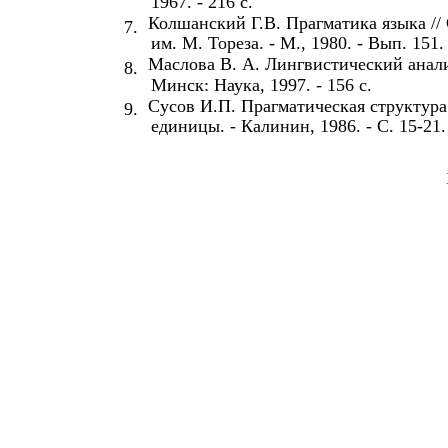
1967. - 216 с.
Колшанский Г.В. Прагматика языка // С
7.
им. М. Тореза. - М., 1980. - Вып. 151. 
Маслова В. А. Лингвистический анали
8.
Минск: Наука, 1997. - 156 с.
Сусов И.П. Прагматическая структура
9.
единицы. - Калинин, 1986. - С. 15-21.