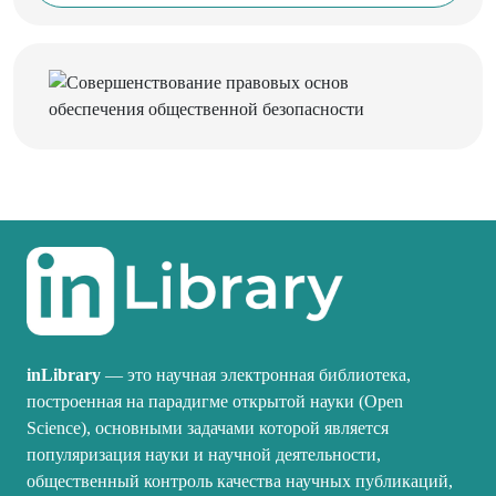
inLibrary
— это научная электронная библиотека,
построенная на парадигме открытой науки (Open
Science), основными задачами которой является
популяризация науки и научной деятельности,
общественный контроль качества научных публикаций,