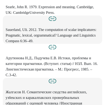
Searle, John R. 1979. Expression and meaning. Cambridge,
UK: CambridgeUniversity Press.
Sauerland, Uli. 2012. The computation of scalar implicatures:
Pragmatic, lexical, orgrammatical? Language and Linguistics
Compass 6:36–49.
Арутюнова Н.Д., Падучева Е.В. Истоки, проблемы и
категории прагматики. (Вступит. статья) // НЗЛ. Вып. 16.
Лингвистическая прагматика. – М.: Прогресс, 1985. –
С.3-42.
Жалгасов Н. Семантические сходства английских,
узбекских и каракалпакских провербиальных
образований с оценкой человека //Иностранная