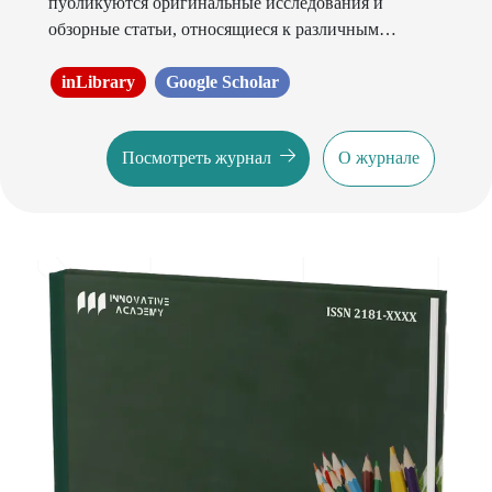
публикуются оригинальные исследования и
обзорные статьи, относящиеся к различным
областям. Основная цель состоит в том, чтобы
предложить интеллектуальную платформу
inLibrary
Google Scholar
международным ученым, и она направлена на
продвижение междисциплинарных исследований в
Посмотреть журнал
О журнале
прикладных науках.