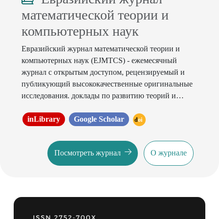
математической теории и
компьютерных наук
Евразийский журнал математической теории и
компьютерных наук (EJMTCS) - ежемесячный
журнал с открытым доступом, рецензируемый и
публикующий высококачественные оригинальные
исследования. доклады по развитию теорий и
методов математических, компьютерных и
информационных наук, разработке, реализации и
inLibrary
Google Scholar
doi
анализу алгоритмов и программных средств для
математических вычислений и рассуждений, а
Посмотреть журнал
О журнале
также интеграции математики и информатики для
научных и инженерных приложений.