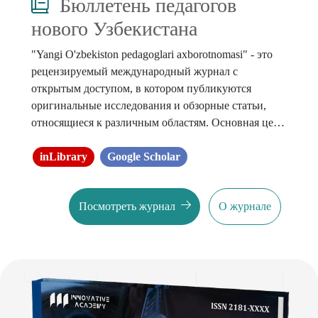
Бюллетень педагогов
нового Узбекистана
"Yangi O'zbekiston pedagoglari axborotnomasi" - это
рецензируемый международный журнал с
открытым доступом, в котором публикуются
оригинальные исследования и обзорные статьи,
относящиеся к различным областям. Основная цель
состоит в том, чтобы предложить
интеллектуальную платформу для международных
inLibrary
Google Scholar
ученых, и она направлена ​​на продвижение
междисциплинарных исследований в прикладных
Посмотреть журнал
О журнале
науках.