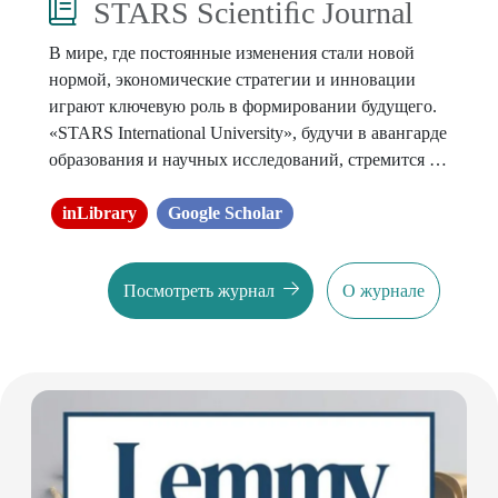
STARS Scientiﬁc Journal
В мире, где постоянные изменения стали новой
нормой, экономические стратегии и инновации
играют ключевую роль в формировании будущего.
«STARS International University», будучи в авангарде
образования и научных исследований, стремится не
только следить за этими изменениями, но и активно
участвовать в создании нового будущего.
inLibrary
Google Scholar
Посмотреть журнал
О журнале