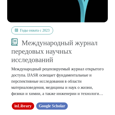
Годы охвата с 2023
Международный журнал
передовых научных
исследований
Международный
рецензируемый
журнал
открытого
доступа
.
IJASR
освещает
фундаментальные
и
перспективные
исследования
в
 области 
материаловедения
,
медицины
и
наук
 о 
жизни
,
физики
и
химии
,
а
также
инженерии
и
технологии
.
Наука
-
любая
система
знаний
, 
которая
связана
с
физическим
inLibrary
миром
Google Scholar
и
его
явлениями
и
которая
предполагает
непредвзятые
наблюдения
и