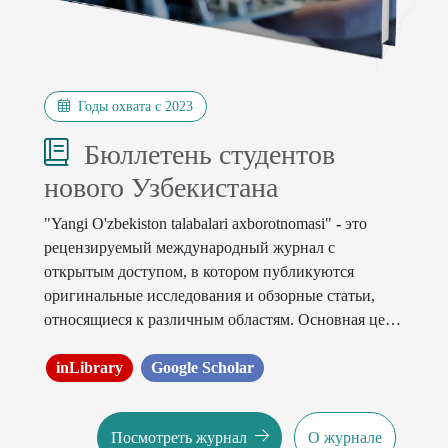
Годы охвата с 2023
Бюллетень студентов
нового Узбекистана
"Yangi O'zbekiston talabalari axborotnomasi"
-
это
рецензируемый международный журнал с
открытым доступом, в котором публикуются
оригинальные исследования и обзорные статьи,
относящиеся к различным областям. Основная цель
состоит в том, чтобы предложить
интеллектуальную платформу для международных
inLibrary
Google Scholar
ученых, и она направлена ​​на продвижение
междисциплинарных исследований в прикладных
Посмотреть журнал
О журнале
науках.