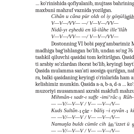
… ko‘rinishida qofiyalanib, mujtass bahrin
maxbuni mahzuf vaznida yozilgan.
Cihân u câna pür oldı ol iy göŋül
âgâ
V—V—/VV— —/ V—V—/VV—
Nidâ-yı eşhedü en lâ-ilâhe ille’llâh
V—V—/VV— —/ V—V—/VV—
Dostonning VI bobi payg‘ambarimiz 
madhiga bag‘ishlangan bo‘lib, undan so‘ng 76
tashkil qiluvchi qasidai tom keltirilgan. Qasi
ti arabiy so‘zlardan iborat bo‘lib, keyingi bayt
Qasida mulamma san’ati asosiga qurilgan, naf
ra, balki qasidaning keyingi o‘rinlarida ham 
kelishimiz mumkin. Qasida a-a, b-a, d-a … ko‘
muzoriyi musammani axrabi makfufi mahzuf
Mihmân-ı sadr-ı suffe -imi‘râc
Rûh-
-ı
— —V/—V—V / V— —V—/V—
Kuds Sultân
- bâliş –i eyvân
k
-ı çâr
-ı
— —V/—V—V / V— —V—/V—
Namuŋla buldı cümle cih
‘izzet ü
ân
— —V/—V—V / V— —V—/V—