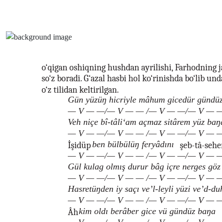
o‘qigan oshiqning hushdan ayrilishi, Farhodning j
so‘z boradi. G‘azal hasbi hol ko‘rinishda bo‘lib un
o‘z tilidan keltirilgan.
Gün yüzüŋ hicriyle mâhum gicedür gündü
— V — —/— V — — /— V — —/— V — 
Veh niçe bî-tâli‘am açmaz sitârem yüz ba
— V — —/— V — — /— V — —/— V — 
ben bülbülüŋ feryâdını
İşidüp
şeb-tâ-sehe
— V — —/— V — — /— V — —/— V — 
Gül kulag olmış durur bâg içre nerges gö
— V — —/— V — — /— V — —/— V — 
Hasretüŋden iy saçı ve’l-leyli yüzi ve’d-du
— V — —/— V — — /— V — —/— V — 
kim oldı berâber gice vü gündüz baŋa
Âh