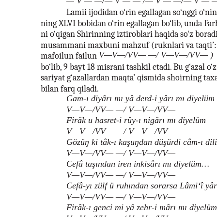
— V — —/— V — — /— V — —/— V — 
Lamii ijodidan o‘rin egallagan so‘nggi o‘ni
ning XLVI bobidan o‘rin egallagan bo‘lib, unda F
ni o‘qigan Shirinning iztiroblari haqida so‘z boradi
musammani maxbuni mahzuf (ruknlari va taqti’: 
V—V—/VV— —/ V—V—/VV— )
mafoilun failun
bo‘lib, 9 bayt 18 misrani tashkil etadi. Bu g‘azal o‘
sariyat g‘azallardan maqta’ qismida shoirning taxa
bilan farq qiladi.
Gam-ı diyârı mı yâ derd-i yârı mı diyelüm
V—V—/VV— —/ V—V—/VV—
Firâk u hasret-i rûy-ı nigârı mı diyelüm
V—V—/VV— —/ V—V—/VV—
Gözüŋ ki tâk-ı kaşuŋdan düşürdi câm-ı dili
V—V—/VV— —/ V—V—/VV—
Cefâ taşından iren inkisârı mı diyelüm…
V—V—/VV— —/ V—V—/VV—
Cefâ-yı zülf ü ruhından sorarsa Lâmi‘î yâr
V—V—/VV— —/ V—V—/VV—
Firâk-ı genci mi yâ zehr-i mârı mı diyelüm