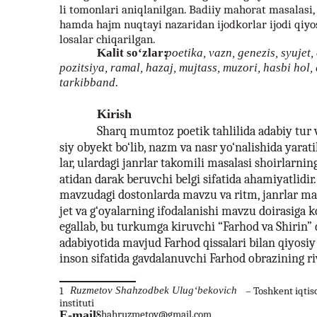
li tomonlari aniqlanilgan. Badiiy mahorat masalasi,
hamda hajm nuqtayi nazaridan ijodkorlar ijodi qiyosi
losalar chiqarilgan.
Kalit so‘zlar:
poetika, vazn, genezis, syujet, 
pozitsiya, ramal, hazaj, mujtass, muzori, hasbi hol, 
tarkibband.
Kirish
Sharq mumtoz poetik tahlilida adabiy tur v
siy obyekt bo‘lib, nazm va nasr yo‘nalishida yarati
lar, ulardagi janrlar takomili masalasi shoirlarni
atidan darak beruvchi belgi sifatida ahamiyatlidir
mavzudagi dostonlarda mavzu va ritm, janrlar mas
jet va g‘oyalarning ifodalanishi mavzu doirasiga k
egallab, bu turkumga kiruvchi “Farhod va Shirin”
adabiyotida mavjud Farhod qissalari bilan qiyosiy
inson sifatida gavdalanuvchi Farhod obrazining riv
1
Ruzmetov Shahzodbek Ulug‘bekovich
– Toshkent iqtis
instituti
E-mail:
Shahruzmetov@gmail.com