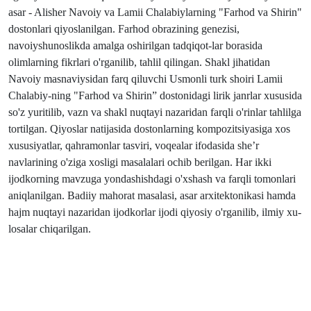
asar - Alisher Navoiy va Lamii Chalabiylarning "Farhod va Shirin"
dostonlari qiyoslanilgan. Farhod obrazining genezisi,
navoiyshunoslikda amalga oshirilgan tadqiqot-lar borasida
olimlarning fikrlari o'rganilib, tahlil qilingan. Shakl jihatidan
Navoiy masnaviysidan farq qiluvchi Usmonli turk shoiri Lamii
Chalabiy-ning "Farhod va Shirin” dostonidagi lirik janrlar xususida
so'z yuritilib, vazn va shakl nuqtayi nazaridan farqli o'rinlar tahlilga
tortilgan. Qiyoslar natijasida dostonlarning kompozitsiyasiga xos
xususiyatlar, qahramonlar tasviri, voqealar ifodasida she’r
navlarining o'ziga xosligi masalalari ochib berilgan. Har ikki
ijodkorning mavzuga yondashishdagi o'xshash va farqli tomonlari
aniqlanilgan. Badiiy mahorat masalasi, asar arxitektonikasi hamda
hajm nuqtayi nazaridan ijodkorlar ijodi qiyosiy o'rganilib, ilmiy xu-
losalar chiqarilgan.