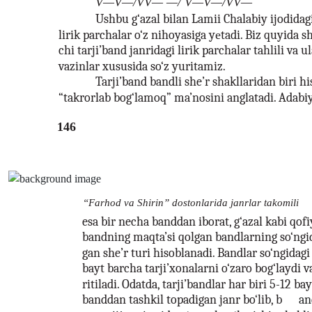
V—V—/VV— —/ V—V—/VV—
Ushbu g‘azal bilan Lamii Chalabiy ijodidagi
lirik parchalar o‘z nihoyasiga yеtadi. Biz quyida s
chi tarji’band janridagi lirik parchalar tahlili va u
vazinlar xususida so‘z yuritamiz.
Tarji’band bandli she’r shakllaridan biri h
“takrorlab bog‘lamoq” ma’nosini anglatadi. Adabiy 
146
“Farhod va Shirin” dostonlarida janrlar takomili
esa bir necha banddan iborat, g‘azal kabi qof
bandning maqta’si qolgan bandlarning so‘ngi
gan she’r turi hisoblanadi. Bandlar so‘ngidag
bayt barcha tarji’xonalarni o‘zaro bog‘laydi v
ritiladi. Odatda, tarji’bandlar har biri 5-12 b
banddan tashkil topadigan janr bo‘lib, b
an