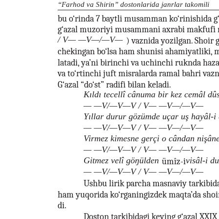
“Farhod va Shirin” dostonlarida janrlar takomili
bu o‘rinda 7 baytli musamman ko‘rinishida g‘
g‘azal muzoriyi musammani axrabi makfufi
/ V— —V—/—V—
) vaznida yozilgan. Shoir
chekingan bo‘lsa ham shunisi ahamiyatliki, m
latadi, ya’ni birinchi va uchinchi ruknda haza
va to‘rtinchi juft misralarda ramal bahri vazn
G‘azal “do‘st” radifi bilan keladi.
Kıldı tecellî cânuma bir kez cemâl dûs
— —V/—V—V / V— —V—/—V—
Yıllar durur gözümde uçar uş hayâl-i
— —V/—V—V / V— —V—/—V—
Virmez kimesne gerçi o cândan nişâne
— —V/—V—V / V— —V—/—V—
Gitmez velî göŋülden
visâl-i du
ümîz-i
— —V/—V—V / V— —V—/—V—
Ushbu lirik parcha masnaviy tarkibida 
ham yuqorida ko‘rganingizdek maqta’da shoir 
di.
Doston tarkibidagi keying g‘azal XXIX 