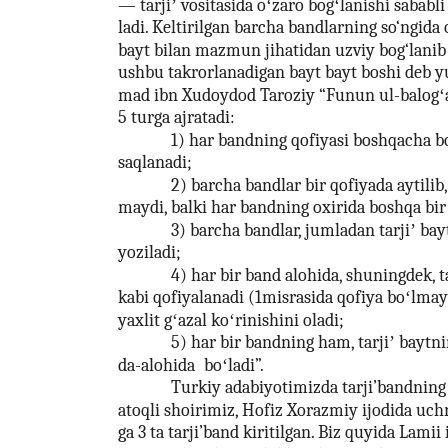
— tarjiʼ vositasida oʻzaro bogʻlanishi sababli
ladi. Keltirilgan barcha bandlarning so‘ngida
bayt bilan mazmun jihatidan uzviy bog‘lanib 
ushbu takrorlanadigan bayt bayt boshi deb yu
mad ibn Xudoydod Taroziy “Funun ul-balogʻa”
5 turga ajratadi:
1) har bandning qofiyasi boshqacha boʻ
saqlanadi;
2) barcha bandlar bir qofiyada aytilib,
maydi, balki har bandning oxirida boshqa bir 
3) barcha bandlar, jumladan tarjiʼ bay
yoziladi;
4) har bir band alohida, shuningdek, t
kabi qofiyalanadi (1misrasida qofiya boʻlmayd
yaxlit gʻazal koʻrinishini oladi;
5) har bir bandning ham, tarjiʼ baytn
da-alohida
boʻladi”.
Turkiy adabiyotimizda tarji’bandning
atoqli shoirimiz, Hofiz Xorazmiy ijodida uchr
ga 3 ta tarji’band kiritilgan. Biz quyida Lamii