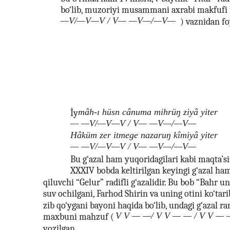
bo‘lib, muzoriyi musammani axrabi makfufi
—V/—V—V / V— —V—/—V—
) vaznidan f
mâh-ı hüsn cânuma mihrüŋ ziyâ yiter
İy
— —V/—V—V / V— —V—/—V—
Hâküm zer itmege nazaruŋ kîmiyâ yiter
— —V/—V—V / V— —V—/—V—
Bu g‘azal ham yuqoridagilari kabi maqta’siz
XXXIV bobda keltirilgan keyingi g‘azal ham
qiluvchi “Gelur” radifli g‘azalidir. Bu bob “Bahr u
suv ochilgani, Farhod Shirin va uning otini ko‘tari
zib qo‘ygani bayoni haqida bo‘lib, undagi g‘azal
V V — —/ V V — — / V V — 
maxbuni mahzuf (
yozilgan.