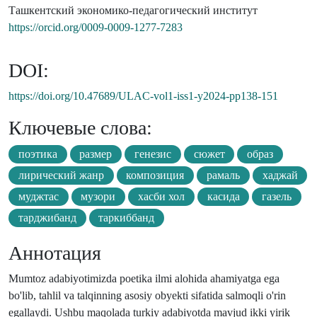
Ташкентский экономико-педагогический институт
https://orcid.org/0009-0009-1277-7283
DOI:
https://doi.org/10.47689/ULAC-vol1-iss1-y2024-pp138-151
Ключевые слова:
поэтика
размер
генезис
сюжет
образ
лирический жанр
композиция
рамаль
хаджай
муджтас
музори
хасби хол
касида
газель
тарджибанд
таркиббанд
Аннотация
Mumtoz adabiyotimizda poetika ilmi alohida ahamiyatga ega
bo'lib, tahlil va talqinning asosiy obyekti sifatida salmoqli o'rin
egallaydi. Ushbu maqolada turkiy adabiyotda mavjud ikki yirik