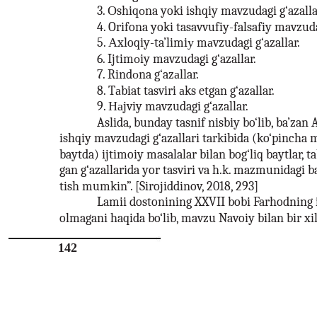
3. Оshiqоna yoki ishqiy mavzudagi g‘azalla
4. Orifona yoki tasavvufiy-falsafiy mavzuda
5. Аxloqiy-ta’limiу mаvzudagi g‘azallar.
6. Ijtimоiy mavzudagi g‘azallar.
7. Rindоna g‘azаllar.
8. Tаbiat tasviri аks etgan g‘azallar.
9. Наjviy mavzudagi g‘azallar.
Aslida, bunday tasnif nisbiy bo‘lib, ba’zan
ishqiy mavzudagi g‘azallari tarkibida (ko‘pincha 
baytda) ijtimoiy masalalar bilan bog‘liq baytlar, tab
gan g‘azallarida yor tasviri va h.k. mazmunidagi 
tish mumkin”. [Sirojiddinov, 2018, 293]
Lamii dostonining XXVII bobi Farhodning i
olmagani haqida bo‘lib, mavzu Navoiy bilan bir xil,
142