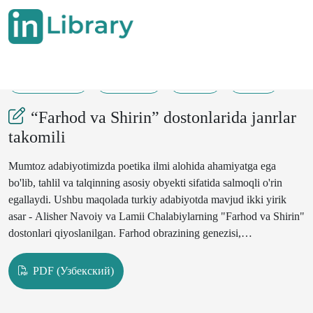
04-04-2024
138-151
302
225
“Farhod va Shirin” dostonlarida janrlar
takomili
Mumtoz adabiyotimizda poetika ilmi alohida ahamiyatga ega
bo'lib, tahlil va talqinning asosiy obyekti sifatida salmoqli o'rin
egallaydi. Ushbu maqolada turkiy adabiyotda mavjud ikki yirik
asar - Alisher Navoiy va Lamii Chalabiylarning "Farhod va Shirin"
dostonlari qiyoslanilgan. Farhod obrazining genezisi,
navoiyshunoslikda amalga oshirilgan tadqiqot-lar borasida
olimlarning fikrlari o'rganilib, tahlil qilingan. Shakl jihatidan
PDF (Узбекский)
Navoiy masnaviysidan farq qiluvchi Usmonli turk shoiri Lamii
Chalabiy-ning "Farhod va Shirin” dostonidagi lirik janrlar xususida