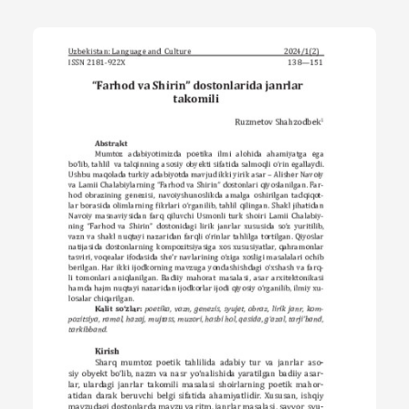
so'z yuritilib, vazn va shakl nuqtayi nazaridan farqli o'rinlar tahlilga
tortilgan. Qiyoslar natijasida dostonlarning kompozitsiyasiga xos
xususiyatlar, qahramonlar tasviri, voqealar ifodasida she’r
navlarining o'ziga xosligi masalalari ochib berilgan. Har ikki
ijodkorning mavzuga yondashishdagi o'xshash va farqli tomonlari
aniqlanilgan. Badiiy mahorat masalasi, asar arxitektonikasi hamda
hajm nuqtayi nazaridan ijodkorlar ijodi qiyosiy o'rganilib, ilmiy xu-
losalar chiqarilgan.