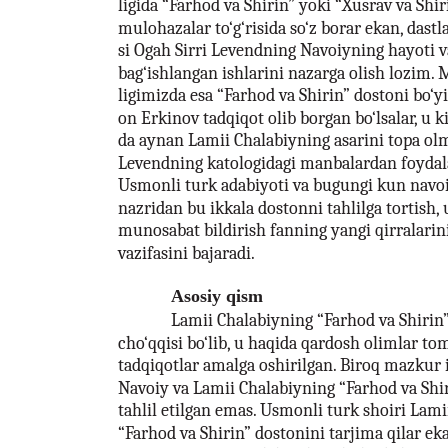
ligida “Farhod va Shirin” yoki “Xusrav va Shiri
mulohazalar to‘g‘risida so‘z borar ekan, dast
si Ogah Sirri Levendning Navoiyning hayoti va
bag‘ishlangan ishlarini nazarga olish lozim.
ligimizda esa “Farhod va Shirin” dostoni bo‘y
on Erkinov tadqiqot olib borgan bo‘lsalar, u ki
da aynan Lamii Chalabiyning asarini topa olm
Levendning katologidagi manbalardan foydala
Usmonli turk adabiyoti va bugungi kun navo
nazridan bu ikkala dostonni tahlilga tortish, 
munosabat bildirish fanning yangi qirralarin
vazifasini bajaradi.
Asosiy qism
Lamii Chalabiyning “Farhod va Shirin”
cho‘qqisi bo‘lib, u haqida qardosh olimlar t
tadqiqotlar amalga oshirilgan. Biroq mazkur 
Navoiy va Lamii Chalabiyning “Farhod va Shir
tahlil etilgan emas. Usmonli turk shoiri Lam
“Farhod va Shirin” dostonini tarjima qilar ek