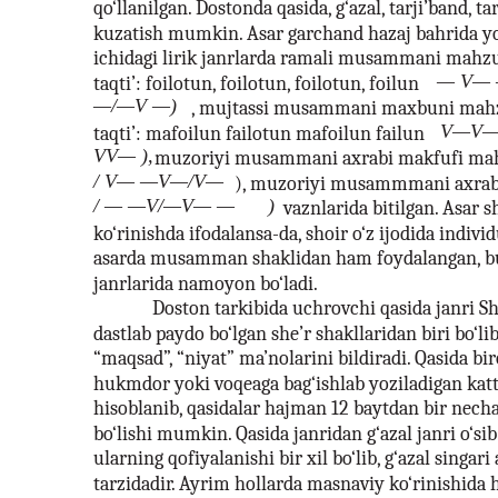
qo‘llanilgan. Dostonda qasida, g‘azal, tarji’band, t
kuzatish mumkin. Asar garchand hazaj bahrida yo
ichidagi lirik janrlarda ramali musammani mahzu
— V—
taqti’: foilotun, foilotun, foilotun, foilun
—/—V —)
, mujtassi musammani maxbuni mahz
V—V—
taqti’: mafoilun failotun mafoilun failun
VV— ),
muzoriyi musammani axrabi makfufi mah
/ V— —V—/V—
), muzoriyi musammmani axrab
/ — —V/—V— —
)
vaznlarida bitilgan. Asar
ko‘rinishda ifodalansa-da, shoir o‘z ijodida individ
asarda musamman shaklidan ham foydalangan, bu 
janrlarida namoyon bo‘ladi.
Doston tarkibida uchrovchi qasida janri S
dastlab paydo bo‘lgan she’r shakllaridan biri bo‘li
“maqsad”, “niyat” ma’nolarini bildiradi. Qasida bir
hukmdor yoki voqeaga bag‘ishlab yoziladigan katta
hisoblanib, qasidalar hajman 12 baytdan bir nech
bo‘lishi mumkin. Qasida janridan g‘azal janri o‘sib
ularning qofiyalanishi bir xil bo‘lib, g‘azal singari 
tarzidadir. Ayrim hollarda masnaviy ko‘rinishida 