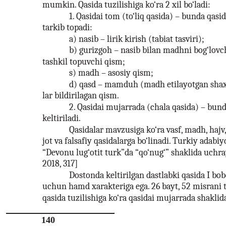
mumkin. Qasida tuzilishiga ko‘ra 2 xil bo‘ladi:
1. Qasidai tom (to‘liq qasida) – bunda qasi
tarkib topadi:
a) nasib – lirik kirish (tabiat tasviri);
b) gurizgoh – nasib bilan madhni bog‘lovc
tashkil topuvchi qism;
s) madh – asosiy qism;
d) qasd – mamduh (madh etilayotgan shaxs
lar bildirilagan qism.
2. Qasidai mujarrada (chala qasida) – bun
keltiriladi.
Qasidalar mavzusiga ko‘ra vasf, madh, haj
jot va falsafiy qasidalarga bo‘linadi. Turkiy adabiy
“Devonu lug‘otit turk”da “qo‘nug‘” shaklida uchray
2018, 317]
Dostonda keltirilgan dastlabki qasida I bobd
uchun hamd xarakteriga ega. 26 bayt, 52 misrani t
qasida tuzilishiga ko‘ra qasidai mujarrada shaklid
140