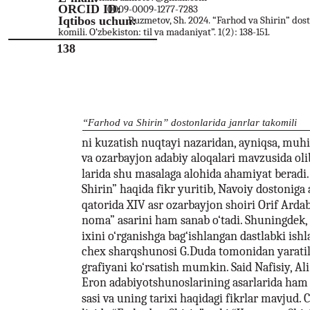
ORCID ID:
0009-0009-1277-7283
Iqtibos uchun:
Ruzmetov, Sh. 2024. “Farhod va Shirin” dost
komili. O‘zbekiston: til va madaniyat”. 1(2): 138-151.
138
“Farhod va Shirin” dostonlarida janrlar takomili
ni kuzatish nuqtayi nazaridan, ayniqsa, muhim
va ozarbayjon adabiy aloqalari mavzusida oli
larida shu masalaga alohida ahamiyat beradi.
Shirin” haqida fikr yuritib, Navoiy dostoniga
qatorida XIV asr ozarbayjon shoiri Orif Arda
noma” asarini ham sanab o‘tadi. Shuningdek, 
ixini o‘rganishga bag‘ishlangan dastlabki ishl
chex sharqshunosi G.Duda tomonidan yarati
grafiyani ko‘rsatish mumkin. Said Nafisiy, Al
Eron adabiyotshunoslarining asarlarida ham “
sasi va uning tarixi haqidagi fikrlar mavjud.