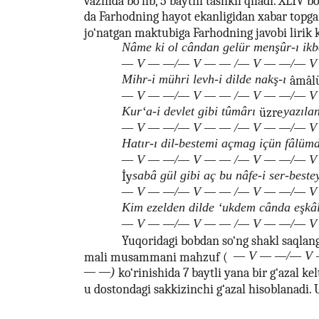
vaznida bo‘lib, 5 baytni tashkil qiladi. XLIV 
da Farhodning hayot ekanligidan xabar topg
jo‘natgan maktubiga Farhodning javobi lirik k
Nâme ki ol cândan gelür menşûr-ı ik
— V — —/— V — — /— V — —/— V
Mihr-i mühri levh-i dilde nakş-ı
âmâl
— V — —/— V — — /— V — —/— V
Kur‘a-i devlet gibi tûmârı
yazıla
üzre
— V — —/— V — — /— V — —/— V
Hatır-ı dil-bestemi açmag içün fâlüm
— V — —/— V — — /— V — —/— V
sabâ gül gibi aç bu nâfe-i ser-beste
İy
— V — —/— V — — /— V — —/— V
Kim ezelden dilde ‘ukdem cânda eşkâ
— V — —/— V — — /— V — —/— V
Yuqoridagi bobdan so‘ng shakl saqlang
— V — —/— V 
mali musammani mahzuf (
— —)
ko‘rinishida 7 baytli yana bir g‘azal kelt
u dostondagi sakkizinchi g‘azal hisoblanadi. 