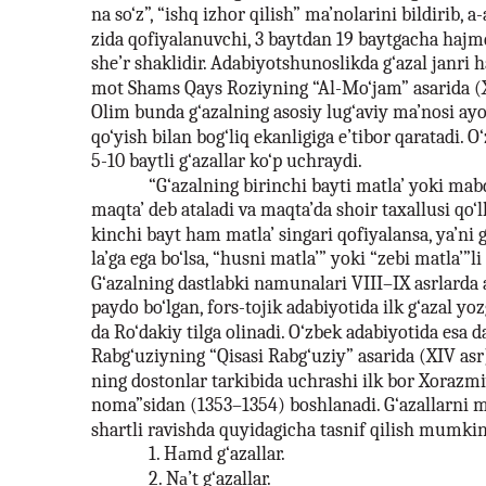
na so‘z”, “ishq izhor qilish” ma’nolarini bildirib, a-a
zida qofiyalanuvchi, 3 baytdan 19 baytgacha hajmd
she’r shaklidir. Adabiyotshunoslikda g‘azal janri h
mot Shams Qays Roziyning “Al-Mo‘jam” asarida (XII
Olim bunda g‘azalning asosiy lug‘aviy ma’nosi ay
qo‘yish bilan bog‘liq ekanligiga e’tibor qaratadi. 
5-10 baytli g‘azallar ko‘p uchraydi.
“G‘azalning birinchi bayti matla’ yoki mabda
maqta’ deb ataladi va maqta’da shoir taxallusi qo‘ll
kinchi bayt ham matla’ singari qofiyalansa, ya’ni 
la’ga ega bo‘lsa, “husni matla’” yoki “zebi matla’”li 
G‘azalning dastlabki namunalari VIII–IX asrlarda 
paydo bo‘lgan, fors-tojik adabiyotida ilk g‘azal yoz
da Ro‘dakiy tilga olinadi. O‘zbek adabiyotida esa da
Rabg‘uziyning “Qisasi Rabg‘uziy” asarida (XIV asr)
ning dostonlar tarkibida uchrashi ilk bor Xoraz
noma”sidan (1353–1354) boshlanadi. G‘azallarni m
shartli ravishda quyidagicha tasnif qilish mumkin
1. Hаmd g‘azallar.
2. Nа’t g‘azallar.