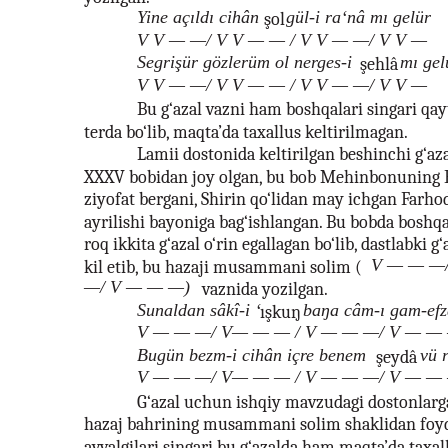
Yine açıldı cihân
gül-i ra‘nâ mı gelür
şol
V V — —/ V V — — / V V — —/ V V —
Segrişür gözlerüm ol nerges-i
mı gel
şehlâ
V V — —/ V V — — / V V — —/ V V —
Bu g‘azal vazni ham boshqalari singari qa
terda bo‘lib, maqta’da taxallus keltirilmagan.
Lamii dostonida keltirilgan beshinchi g‘a
XXXV bobidan joy olgan, bu bob Mehinbonuning F
ziyofat bergani, Shirin qo‘lidan may ichgan Farh
ayrilishi bayoniga bag‘ishlangan. Bu bobda boshqal
roq ikkita g‘azal o‘rin egallagan bo‘lib, dastlabki g‘
V — — —/
kil etib, bu hazaji musammani solim (
—/ V — — —)
vaznida yozilgan.
Sunaldan sâkî-i ‘
baŋa câm-ı gam-efz
ışkuŋ
V — — —/ V— — — / V — — —/ V — —
Bugün bezm-i cihân içre benem
vü 
şeydâ
V — — —/ V— — — / V — — —/ V — —
G‘azal uchun ishqiy mavzudagi dostonlarg
hazaj bahrining musammani solim shaklidan foyd
avvalgilari singari bu g‘azalda ham maqta’da taxal