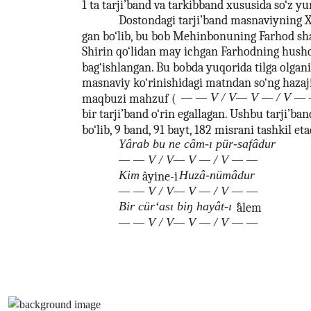
1 ta tarji’band va tarkibband xususida so‘z yu
Dostondagi tarji’band masnaviyning X
gan bo‘lib, bu bob Mehinbonuning Farhod shar
Shirin qo‘lidan may ichgan Farhodning hushd
bag‘ishlangan. Bu bobda yuqorida tilga olgani
masnaviy ko‘rinishidagi matndan so‘ng hazaj
— — V / V— V — / V — 
maqbuzi mahzuf (
bir tarji’band o‘rin egallagan. Ushbu tarji’b
bo‘lib, 9 band, 91 bayt, 182 misrani tashkil eta
Yârab bu ne câm-ı pür-safâdur
— — V / V— V — / V — —
Kim
Huzâ-nümâdur
âyine-i
— — V / V— V — / V — —
Bir cür‘ası biŋ hayât-ı ‘
âlem
— — V / V— V — / V — —