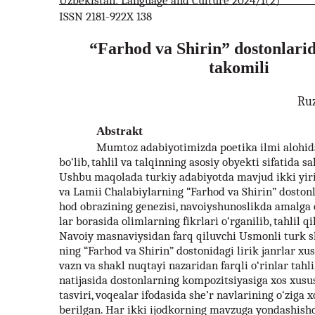
Uzbekistan: Language and Culture 2024/1(2)
ISSN 2181-922X 138
“Farhod va Shirin” dostonlarid
takomili
Ru
Abstrakt
Mumtoz adabiyotimizda poetika ilmi alohid
bo‘lib, tahlil va talqinning asosiy obyekti sifatida sa
Ushbu maqolada turkiy adabiyotda mavjud ikki yiri
va Lamii Chalabiylarning “Farhod va Shirin” dostonl
hod obrazining genezisi, navoiyshunoslikda amalga 
lar borasida olimlarning fikrlari o‘rganilib, tahlil q
Navoiy masnaviysidan farq qiluvchi Usmonli turk s
ning “Farhod va Shirin” dostonidagi lirik janrlar xusu
vazn va shakl nuqtayi nazaridan farqli o‘rinlar tahli
natijasida dostonlarning kompozitsiyasiga xos xusu
tasviri, voqealar ifodasida she’r navlarining o‘ziga 
berilgan. Har ikki ijodkorning mavzuga yondashishd