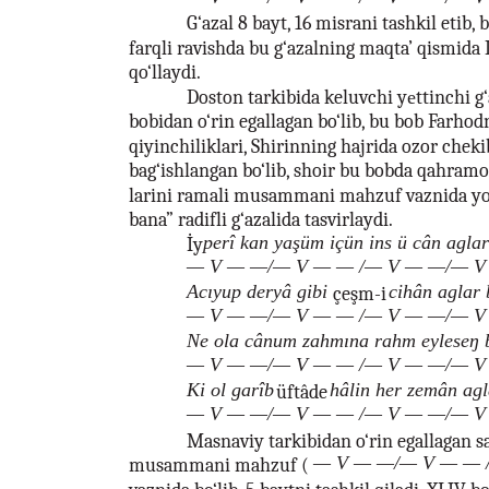
G‘azal 8 bayt, 16 misrani tashkil etib,
farqli ravishda bu g‘azalning maqta’ qismida 
qo‘llaydi.
Doston tarkibida keluvchi yеttinchi g
bobidan o‘rin egallagan bo‘lib, bu bob Farhodn
qiyinchiliklari, Shirinning hajrida ozor cheki
bag‘ishlangan bo‘lib, shoir bu bobda qahram
larini ramali musammani mahzuf vaznida yozi
bana” radifli g‘azalida tasvirlaydi.
perî kan yaşüm içün ins ü cân agla
İy
— V — —/— V — — /— V — —/— V
Acıyup deryâ gibi
cihân aglar
çeşm-i
— V — —/— V — — /— V — —/— V
Ne ola cânum zahmına rahm eyleseŋ b
— V — —/— V — — /— V — —/— V
Ki ol garîb
hâlin her zemân ag
üftâde
— V — —/— V — — /— V — —/— V
Masnaviy tarkibidan o‘rin egallagan s
— V — —/— V — — 
musammani mahzuf (