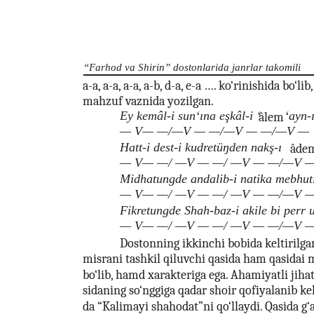
“Farhod va Shirin” dostonlarida janrlar takomili
a-a, a-a, a-a, a-b, d-a, e-a …. ko‘rinishida bo
mahzuf vaznida yozilgan.
Ey kemâl-i sun‘ına eşkâl-i ‘
‘ayn-
âlem
— V— —/—V — —/—V — —/—V —
Hatt-i dest-i kudretüŋden nakş-ı
âde
— V— —/ —V — —/ —V — —/—V 
Midhatungde andalib-i natika mebhuti
— V— —/ —V — —/ —V — —/—V 
Fikretungde Shah-baz-i akile bi perr 
— V— —/ —V — —/ —V — —/—V 
Dostonning ikkinchi bobida keltirilga
misrani tashkil qiluvchi qasida ham qasidai 
bo‘lib, hamd xarakteriga ega. Ahamiyatli jiha
sidaning so‘nggiga qadar shoir qofiyalanib ke
da “Kalimayi shahodat”ni qo‘llaydi. Qasida g‘az