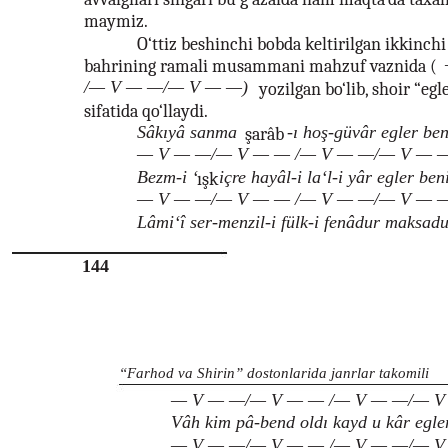
maymiz.
O‘ttiz beshinchi bobda keltirilgan ikkinchi
bahrining ramali musammani mahzuf vaznida (
/— V — —/— V — —)
yozilgan bo‘lib, shoir “egl
sifatida qo‘llaydi.
Sâkıyâ sanma
-ı hoş-güvâr egler ben
şarâb
— V — —/— V — — /— V — —/— V — 
Bezm-i ‘
içre hayâl-i la‘l-i yâr egler be
ışk
— V — —/— V — — /— V — —/— V — 
Lâmi‘î ser-menzil-i fülk-i fenâdur maksad
144
“Farhod va Shirin” dostonlarida janrlar takomili
— V — —/— V — — /— V — —/— V
Vâh kim pâ-bend oldı kayd u kâr egle
— V — —/— V — — /— V — —/— V