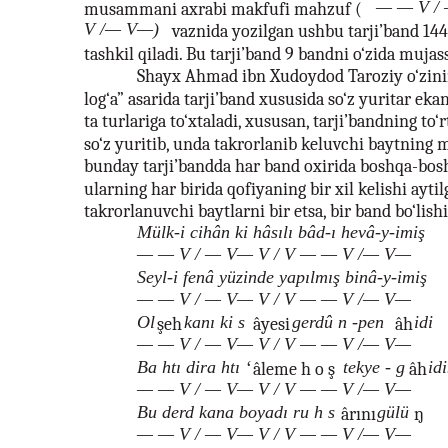
— — V /
musammani axrabi makfufi mahzuf (
V /— V—)
vaznida yozilgan ushbu tarji’band 144
tashkil qiladi. Bu tarji’band 9 bandni o‘zida muja
Shayx Ahmad ibn Xudoydod Taroziy o‘zini
log‘a” asarida tarji’band xususida so‘z yuritar eka
ta turlariga to‘xtaladi, xususan, tarji’bandning to‘
so‘z yuritib, unda takrorlanib keluvchi baytning 
bunday tarji’bandda har band oxirida boshqa-bosh
ularning har birida qofiyaning bir xil kelishi aytil
takrorlanuvchi baytlarni bir etsa, bir band bo‘lishi
Mülk-i cihân ki hâsılı bâd-ı hevâ-y-imiş
— — V / — V— V / V — — V /— V—
Seyl-i fenâ yüzinde yapılmış binâ-y-imiş
— — V / — V— V / V — — V /— V—
Ol
kanı ki s
gerdû n -pen
idi
şeh
âyesi
âh
— — V / — V— V / V — — V /— V—
Ba htı dira htı ‘
tekye - g
id
âleme h o ş
âh
— — V / — V— V / V — — V /— V—
Bu derd kana boyadı ru h s
gülü
ârını
ŋ
— — V / — V— V / V — — V /— V—