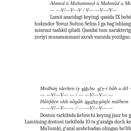
Ahmed ü Muhammed ü Mahmûd u Mu
— —V/—V—V / V— —V—/V—
Lamii asaridagi keyingi qasida IX bobd
hukmdor Yovuz Sulton Selim I ga bag‘ishlanga
misrani tashkil qiladi. Qasidai tom xarakter
zoriyi musammmani axrab vaznida yozilgan.
Medhüŋ iderken iy
bu
-i hûb u dil
şâh
şi‘r
— —V/—V— — / — —V/—V— —
Hâtifden oldı nâgâh
göŋle mülhem
âşufte
— —V/—V— — / — —V/—V— —
Doston tarkibida keluvchi keying janr bu g‘
Lamiining dostoni tarkibida 10 ta g‘azalga duch k
Ma’lumki, g‘azal arabchadan olingan bo‘lib