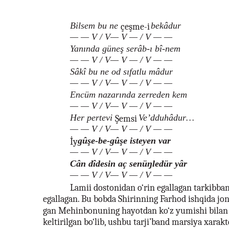
Bilsem bu ne
bekâdur
çeşme-i
— — V / V— V — / V — —
Yanında güneş serâb-ı bî-nem
— — V / V— V — / V — —
Sâkî bu ne od sıfatlu mâdur
— — V / V— V — / V — —
Encüm nazarında zerreden kem
— — V / V— V — / V — —
Her pertevi
Ve’dduhâdur…
Şemsi
— — V / V— V — / V — —
gûşe-be-gûşe isteyen var
İy
— — V / V— V — / V — —
Cân dîdesin aç senüŋledür yâr
— — V / V— V — / V — —
Lamii dostonidan o‘rin egallagan tarkibban
egallagan. Bu bobda Shirinning Farhod ishqida jon 
gan Mehinbonuning hayotdan ko‘z yumishi bilan b
keltirilgan bo‘lib, ushbu tarji’band marsiya xarak