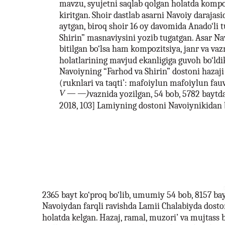
mavzu, syujetni saqlab qolgan holatda kompoz
kiritgan. Shoir dastlab asarni Navoiy darajasi
aytgan, biroq shoir 16 oy davomida Anado‘li t
Shirin” masnaviysini yozib tugatgan. Asar Na
bitilgan bo‘lsa ham kompozitsiya, janr va vaz
holatlarining mavjud ekanligiga guvoh bo‘ldi
Navoiyning “Farhod va Shirin” dostoni haza
(ruknlari va taqti’: mafoiylun mafoiylun fau
V — —)
vaznida yozilgan, 54 bob, 5782 baytda
2018, 103] Lamiyning dostoni Navoiynikidan 
2365 bayt ko‘proq bo‘lib, umumiy 54 bob, 8157 bayt
Navoiydan farqli ravishda Lamii Chalabiyda dosto
holatda kelgan. Hazaj, ramal, muzori’ va mujtass 