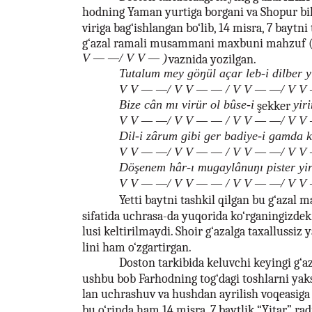
hodning Yaman yurtiga borgani va Shopur bila
viriga bag‘ishlangan bo‘lib, 14 misra, 7 baytn
g‘azal ramali musammani maxbuni mahzuf 
V — —/ V V — )
vaznida yozilgan.
Tutalum mey göŋül açar leb-i dilber y
V V — —/ V V — — / V V — —/ V V
Bize cân mı virür ol bûse-i
yir
şekker
V V — —/ V V — — / V V — —/ V V
Dil-i zârum gibi ger badiye-i gamda 
V V — —/ V V — — / V V — —/ V V
Döşenem hâr-ı mugaylânuŋı pister yir
V V — —/ V V — — / V V — —/ V V
Yetti baytni tashkil qilgan bu g‘azal m
sifatida uchrasa-da yuqorida ko‘rganingizdek
lusi keltirilmaydi. Shoir g‘azalga taxallussiz 
lini ham o‘zgartirgan.
Doston tarkibida keluvchi keyingi g‘az
ushbu bob Farhodning tog‘dagi toshlarni yakso
lan uchrashuv va hushdan ayrilish voqeasiga 
bu o‘rinda ham 14 misra, 7 baytlik “Yitar” radi