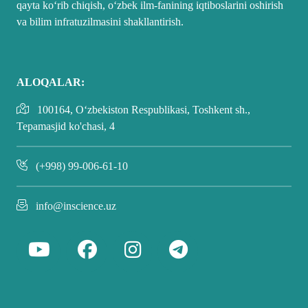
qayta koʻrib chiqish, oʻzbek ilm-fanining iqtiboslarini oshirish
va bilim infratuzilmasini shakllantirish.
ALOQALAR:
100164, O‘zbekiston Respublikasi, Toshkent sh.,
Tepamasjid ko'chasi, 4
(+998) 99-006-61-10
info@inscience.uz