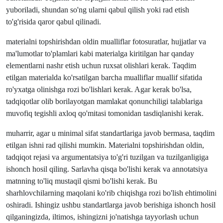
yuboriladi, shundan so'ng ularni qabul qilish yoki rad etish
to'g'risida qaror qabul qilinadi.
materialni topshirishdan oldin mualliflar fotosuratlar, hujjatlar va
ma'lumotlar to'plamlari kabi materialga kiritilgan har qanday
elementlarni nashr etish uchun ruxsat olishlari kerak. Taqdim
etilgan materialda ko'rsatilgan barcha mualliflar muallif sifatida
ro'yxatga olinishga rozi bo'lishlari kerak. Agar kerak bo'lsa,
tadqiqotlar olib borilayotgan mamlakat qonunchiligi talablariga
muvofiq tegishli axloq qo'mitasi tomonidan tasdiqlanishi kerak.
muharrir, agar u minimal sifat standartlariga javob bermasa, taqdim
etilgan ishni rad qilishi mumkin. Materialni topshirishdan oldin,
tadqiqot rejasi va argumentatsiya to'g'ri tuzilgan va tuzilganligiga
ishonch hosil qiling. Sarlavha qisqa bo'lishi kerak va annotatsiya
matnning to'liq mustaqil qismi bo'lishi kerak. Bu
sharhlovchilarning maqolani ko'rib chiqishga rozi bo'lish ehtimolini
oshiradi. Ishingiz ushbu standartlarga javob berishiga ishonch hosil
qilganingizda, iltimos, ishingizni jo'natishga tayyorlash uchun