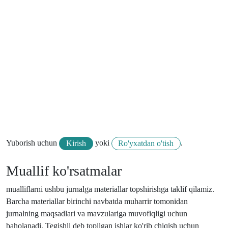
Yuborish uchun
yoki
.
Kirish
Ro'yxatdan o'tish
Muallif ko'rsatmalar
mualliflarni ushbu jurnalga materiallar topshirishga taklif qilamiz.
Barcha materiallar birinchi navbatda muharrir tomonidan
jurnalning maqsadlari va mavzulariga muvofiqligi uchun
baholanadi. Tegishli deb topilgan ishlar ko'rib chiqish uchun