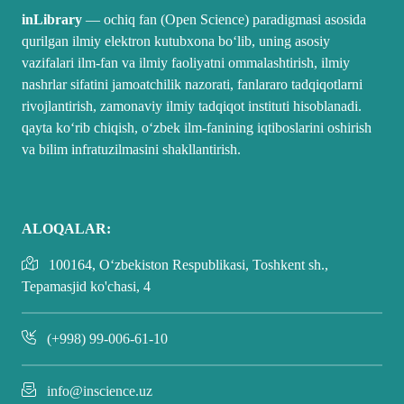
inLibrary
— ochiq fan (Open Science) paradigmasi asosida
qurilgan ilmiy elektron kutubxona boʻlib, uning asosiy
vazifalari ilm-fan va ilmiy faoliyatni ommalashtirish, ilmiy
nashrlar sifatini jamoatchilik nazorati, fanlararo tadqiqotlarni
rivojlantirish, zamonaviy ilmiy tadqiqot instituti hisoblanadi.
qayta koʻrib chiqish, oʻzbek ilm-fanining iqtiboslarini oshirish
va bilim infratuzilmasini shakllantirish.
ALOQALAR:
100164, O‘zbekiston Respublikasi, Toshkent sh.,
Tepamasjid ko'chasi, 4
(+998) 99-006-61-10
info@inscience.uz