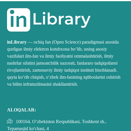
inLibrary
— ochiq fan (Open Science) paradigmasi asosida
qurilgan ilmiy elektron kutubxona boʻlib, uning asosiy
vazifalari ilm-fan va ilmiy faoliyatni ommalashtirish, ilmiy
nashrlar sifatini jamoatchilik nazorati, fanlararo tadqiqotlarni
rivojlantirish, zamonaviy ilmiy tadqiqot instituti hisoblanadi.
qayta koʻrib chiqish, oʻzbek ilm-fanining iqtiboslarini oshirish
va bilim infratuzilmasini shakllantirish.
ALOQALAR:
100164, O‘zbekiston Respublikasi, Toshkent sh.,
Tepamasjid ko'chasi, 4