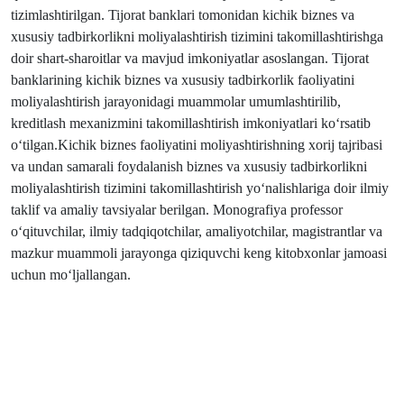
tizimlashtirilgan. Tijorat banklari tomonidan kichik biznes va
xususiy tadbirkorlikni moliyalashtirish tizimini takomillashtirishga
doir shart-sharoitlar va mavjud imkoniyatlar asoslangan. Tijorat
banklarining kichik biznes va xususiy tadbirkorlik faoliyatini
moliyalashtirish jarayonidagi muammolar umumlashtirilib,
kreditlash mexanizmini takomillashtirish imkoniyatlari ko‘rsatib
o‘tilgan.Kichik biznes faoliyatini moliyashtirishning xorij tajribasi
va undan samarali foydalanish biznes va xususiy tadbirkorlikni
moliyalashtirish tizimini takomillashtirish yo‘nalishlariga doir ilmiy
taklif va amaliy tavsiyalar berilgan. Monografiya professor
o‘qituvchilar, ilmiy tadqiqotchilar, amaliyotchilar, magistrantlar va
mazkur muammoli jarayonga qiziquvchi keng kitobxonlar jamoasi
uchun mo‘ljallangan.