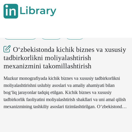
13-04-2024
138
38
O‘zbekistonda kichik biznes va xususiy
tadbirkorlikni moliyalashtirish
mexanizmini takomillashtirish
Mazkur monografiyada kichik biznes va xususiy tadbirkorlikni
moliyalashtirishni uslubiy asoslari va amaliy ahamiyati bilan
bog‘liq jarayonlar tadqiq etilgan. Kichik biznes va xususiy
tadbirkorlik faoliyatini moliyalashtirish shakllari va uni amal qilish
mexanizmining tashkiliy asoslari tizimlashtirilgan. O‘zbekistonda
kichik biznes va xususiy tadbirkorlik faoliyatini
moliyalashtirishning me’yoriy-huquqiy asoslari, bu borada mavjud
qonunchilik tizimini tadbirkorlik faoliyatini rivojlantirishga ta’siri