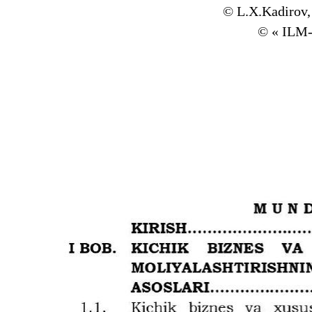
© L.X.Kadirov,
© « ILM-