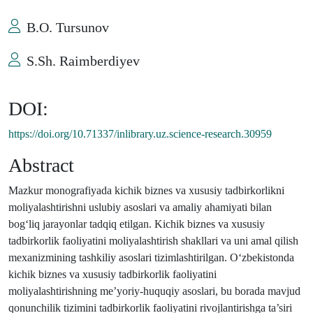
B.O. Tursunov
S.Sh. Raimberdiyev
DOI:
https://doi.org/10.71337/inlibrary.uz.science-research.30959
Abstract
Mazkur monografiyada kichik biznes va xususiy tadbirkorlikni
moliyalashtirishni uslubiy asoslari va amaliy ahamiyati bilan
bog‘liq jarayonlar tadqiq etilgan. Kichik biznes va xususiy
tadbirkorlik faoliyatini moliyalashtirish shakllari va uni amal qilish
mexanizmining tashkiliy asoslari tizimlashtirilgan. O‘zbekistonda
kichik biznes va xususiy tadbirkorlik faoliyatini
moliyalashtirishning me’yoriy-huquqiy asoslari, bu borada mavjud
qonunchilik tizimini tadbirkorlik faoliyatini rivojlantirishga ta’siri