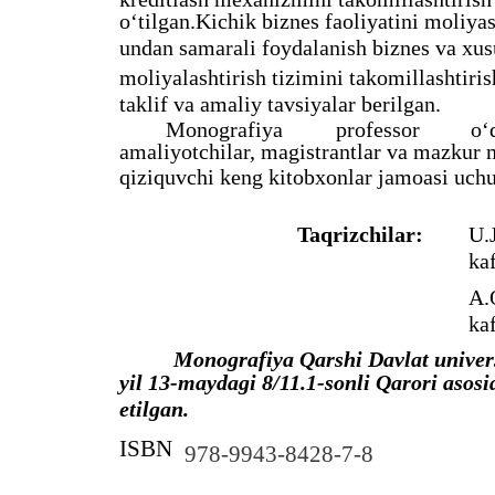
o‘tilgan.Kichik biznes faoliyatini moliyas
undan samarali foydalanish biznes va xus
moliyalashtirish tizimini takomillashtiris
taklif va amaliy tavsiyalar berilgan.
Monografiya
professor
o‘
amaliyotchilar, magistrantlar va mazku
qiziquvchi keng kitobxonlar jamoasi uchu
Taqrizchilar:
U.
kaf
A.
kaf
Monografiya Qarshi Davlat univer
yil 13-maydagi 8/11.1-sonli Qarori asosi
etilgan.
ISBN
978-9943-8428-7-8