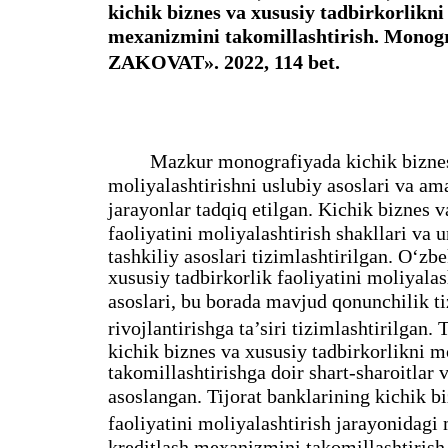
kichik biznes va xususiy tadbirkorlikni
mexanizmini takomillashtirish. Monog
ZAKOVAT». 2022, 114 bet.
Mazkur monografiyada kichik biznes
moliyalashtirishni uslubiy asoslari va am
jarayonlar tadqiq etilgan. Kichik biznes v
faoliyatini moliyalashtirish shakllari va
tashkiliy asoslari tizimlashtirilgan. O‘zb
xususiy tadbirkorlik faoliyatini moliyal
asoslari, bu borada mavjud qonunchilik ti
rivojlantirishga ta’siri tizimlashtirilgan.
kichik biznes va xususiy tadbirkorlikni mo
takomillashtirishga doir shart-sharoitlar
asoslangan. Tijorat banklarining kichik b
faoliyatini moliyalashtirish jarayonidag
kreditlash mexanizmini takomillashtirish