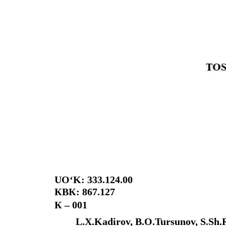
UO‘K: 333.124.00
КBК: 867.127
К – 001
L.X.Kadirov, B.O.Tursunov, S.Sh.